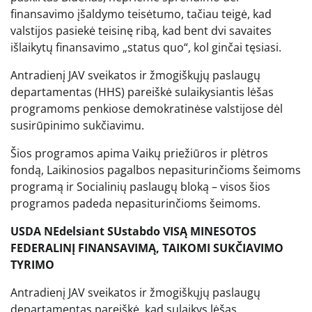
finansavimo įšaldymo teisėtumo, tačiau teigė, kad
valstijos pasiekė teisinę ribą, kad bent dvi savaites
išlaikytų finansavimo „status quo“, kol ginčai tęsiasi.
Antradienį JAV sveikatos ir žmogiškųjų paslaugų
departamentas (HHS) pareiškė sulaikysiantis lėšas
programoms penkiose demokratinėse valstijose dėl
susirūpinimo sukčiavimu.
Šios programos apima Vaikų priežiūros ir plėtros
fondą, Laikinosios pagalbos nepasiturinčioms šeimoms
programą ir Socialinių paslaugų bloką – visos šios
programos padeda nepasiturinčioms šeimoms.
USDA NEdelsiant SUstabdo VISĄ MINESOTOS
FEDERALINĮ FINANSAVIMĄ, TAIKOMI SUKČIAVIMO
TYRIMO
Antradienį JAV sveikatos ir žmogiškųjų paslaugų
departamentas pareiškė, kad sulaikys lėšas