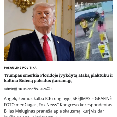
PASAULINĖ POLITIKA
Trumpas smerkia Floridoje įvykdytą ataką plaktuku ir
kaltina Bideną paleidus įtariamąjį
Admin
10 Balandžio, 2026
0
Angelų šeimos kalba ICE renginyje ĮSPĖJIMAS – GRAFINĖ
FOTO medžiaga: „Fox News“ Kongreso korespondentas
Billas Meluginas praneša apie skausmą, kurį vis dar