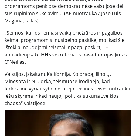
programoms penkiose demokratinėse valstijose dėl
susirūpinimo sukčiavimu.
(AP nuotrauka / Jose Luis
Magana, failas)
„Šeimos, kurios remiasi vaikų priežiūros ir pagalbos
šeimai programomis, nusipelno pasitikėjimo, kad šie
ištekliai naudojami teisėtai ir pagal paskirtį“, –
antradienį sakė HHS sekretoriaus pavaduotojas Jimas
O'Neillas.
Valstijos, įskaitant Kaliforniją, Koloradą, Ilinojų,
Minesotą ir Niujorką, teismuose įrodinėjo, kad
federalinė vyriausybė neturėjo teisinės teisės nutraukti
lėšų skyrimą ir kad naujoji politika sukuria „veiklos
chaosą“ valstijose.