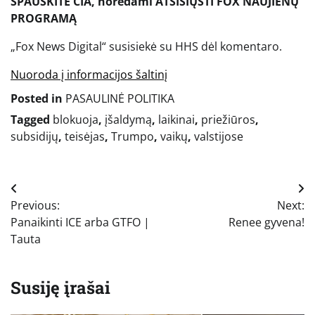
SPAUSKITE ČIA, norėdami ATSISIŲSTI FOX NAUJIENŲ
PROGRAMĄ
„Fox News Digital“ susisiekė su HHS dėl komentaro.
Nuoroda į informacijos šaltinį
Posted in
PASAULINĖ POLITIKA
Tagged
blokuoja
,
įšaldymą
,
laikinai
,
priežiūros
,
subsidijų
,
teisėjas
,
Trumpo
,
vaikų
,
valstijose
Navigacija
Previous:
Next:
tarp
Panaikinti ICE arba GTFO |
Renee gyvena!
įrašų
Tauta
Susiję įrašai