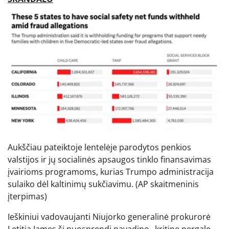
Aukščiau pateiktoje lentelėje parodytos penkios
valstijos ir jų socialinės apsaugos tinklo finansavimas
įvairioms programoms, kurias Trumpo administracija
sulaiko dėl kaltinimų sukčiavimu.
(AP skaitmeninis
įterpimas)
Ieškiniui vadovaujanti Niujorko generalinė prokurorė
Letitia James šį nuosprendį pavadino „kritine pergale