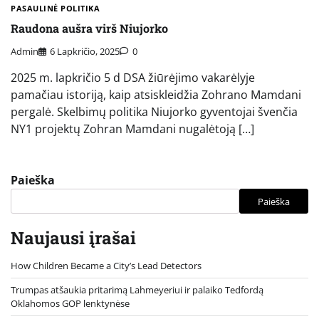
PASAULINĖ POLITIKA
Raudona aušra virš Niujorko
Admin
6 Lapkričio, 2025
0
2025 m. lapkričio 5 d DSA žiūrėjimo vakarėlyje
pamačiau istoriją, kaip atsiskleidžia Zohrano Mamdani
pergalė. Skelbimų politika Niujorko gyventojai švenčia
NY1 projektų Zohran Mamdani nugalėtoją […]
Paieška
Paieška
Naujausi įrašai
How Children Became a City’s Lead Detectors
Trumpas atšaukia pritarimą Lahmeyeriui ir palaiko Tedfordą
Oklahomos GOP lenktynėse