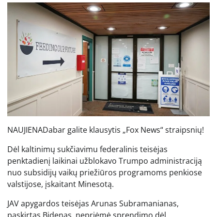
NAUJIENA
Dabar galite klausytis „Fox News“ straipsnių!
Dėl kaltinimų sukčiavimu federalinis teisėjas
penktadienį laikinai užblokavo Trumpo administraciją
nuo subsidijų vaikų priežiūros programoms penkiose
valstijose, įskaitant Minesotą.
JAV apygardos teisėjas Arunas Subramanianas,
paskirtas Bidenas, nepriėmė sprendimo dėl