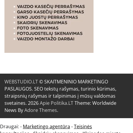
WEBSTUDIO.LT
© SKAITMENINIO MARKETINGO
PASLAUGOS. SEO tekstų rašymas, turinio kūrimas,
straipsnių rašymas ir talpinimas į mūsų valdomas
svetaines. 2026
Apie Politika.LT
Theme: Worldwide
News By
Adore Themes
.
Draugai: -
Marketingo agentūra
-
Teisinės