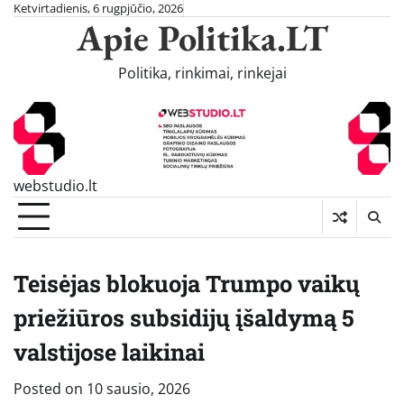
Skip
Ketvirtadienis, 6 rugpjūčio, 2026
Apie Politika.LT
to
content
Politika, rinkimai, rinkejai
webstudio.lt
Teisėjas blokuoja Trumpo vaikų
priežiūros subsidijų įšaldymą 5
valstijose laikinai
Posted on
10 sausio, 2026