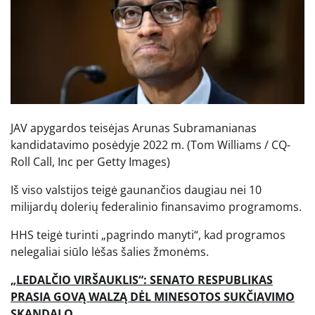
JAV apygardos teisėjas Arunas Subramanianas
kandidatavimo posėdyje 2022 m.
(Tom Williams / CQ-
Roll Call, Inc per Getty Images)
Iš viso valstijos teigė gaunančios daugiau nei 10
milijardų dolerių federalinio finansavimo programoms.
HHS teigė turinti „pagrindo manyti“, kad programos
nelegaliai siūlo lėšas šalies žmonėms.
„LEDALČIO VIRŠAUKLIS“: SENATO RESPUBLIKAS
PRASIA GOVĄ WALZĄ DĖL MINESOTOS SUKČIAVIMO
SKANDALO