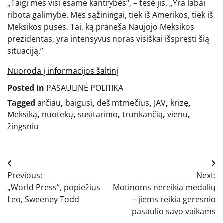
„Taigi mes visi esame kantrybės“, – tęsė jis. „Yra labai
ribota galimybė. Mes sąžiningai, tiek iš Amerikos, tiek iš
Meksikos pusės. Tai, ką praneša Naujojo Meksikos
prezidentas, yra intensyvus noras visiškai išspręsti šią
situaciją.”
Nuoroda į informacijos šaltinį
Posted in
PASAULINĖ POLITIKA
Tagged
arčiau
,
baigusi
,
dešimtmečius
,
JAV
,
krizę
,
Meksiką
,
nuotekų
,
susitarimo
,
trunkančią
,
vienu
,
žingsniu
Navigacija
Previous:
Next:
tarp
„World Press“, popiežius
Motinoms nereikia medalių
įrašų
Leo, Sweeney Todd
– jiems reikia geresnio
pasaulio savo vaikams