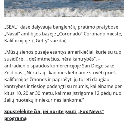
„SEAL“ klasė dalyvauja banglenčių pratimo pratybose
„Naval“ amfibijos bazėje „Coronado“ Coronado mieste,
Kalifornijoje.
(„Getty“ vaizdai)
„Mūsų sienos pusėje esantys amerikiečiai, kurie su tuo
susidūrė … dešimtmečius, nėra kantrybės“, –
antradienio spaudos konferencijoje San Diege sakė
Zeldinas. „Nėra taip, kad mes ketiname stovėti prieš
Kalifornijos žmones ir paprašyti jų turėti daugiau
kantrybės ir tiesiog padengti su mumis, kai einame per
kitus 10, 20 ar 30 metų, kai mes įstrigome 12 pėdų nuo
žalių nuotekų ir niekur nesilankome.”
Spustelėkite čia, jei norite gauti „Fox News“
programą