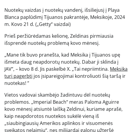
Nuotekų vaizdas į nuotekų vandenį, išsiliejusį į Playa
Blanca paplūdimį Tijuanos pakrantėje, Meksikoje, 2024
m. Kovo 21 d.
(„Getty“ vaizdai)
Prieš peržiūrėdamas kelionę, Zeldinas pirmiausia
išsprendė nuotekų problemą kovo mėnesį.
„Mane tik buvo pranešta, kad Meksika į Tijuanos upę
išmeta daug neapdorotų nuotekų. Dabar ji sklinda į
JAV”, – kovo 8 d. Jis paskelbė X. „Tai nepriimtina.
Meksika
turi pagerbti
jos įsipareigojimai kontroliuoti šią taršą ir
nuotekas! ”
Vietos vadovai skambėjo žadintuvu dėl nuotekų
problemos. „Imperial Beach“ meras Paloma Aguirre
kovo mėnesį atsiuntė laišką Zeldinui, kuriame aprašė,
kaip neapdorotos nuotekos sukėlė vieną iš
„siaubingiausių Amerikos aplinkos ir visuomenės
sveikatos nelaimių“, nes milijardai galonų užteršė