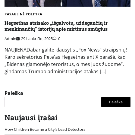
PASAULINĖ POLITIKA
Hegsethas atsisako „išgalvotų, uždegančių ir
menkinančių“ istorijų apie mirtinus smūgius
Admin
29 Lapkričio, 2025
0
NAUJIENADabar galite klausytis „Fox News“ straipsnių!
Karo sekretorius Pete'as Hegsethas ant X parašė, kad
„Bidenas glamonėjo teroristus, o mes juos žudome“,
gindamas Trumpo administracijos atakas […]
Paieška
Paieška
Naujausi įrašai
How Children Became a City’s Lead Detectors