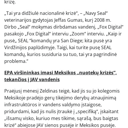
krizę.
„Tai yra didžiulė nacionalinė krizė“, – „Navy Seal“
veterinarijos gydytojas Jeffas Gumas, kurį 2008 m.
Dirbo „Seal“ mokymas dirbdamas vandenį, „Fox Digital“
pasakojo „Fox Digital“ interviu „Zoom“ interviu. „Kaip ir
pusė„ SEAL “komandų yra San Diege; kita pusė yra
Virdžinijos paplūdimyje. Taigi, kai turite pusę SEAL
komandų, kurios susiduria su tuo, tai yra pagrindinė
problema.”
EPA viršininkas imasi Meksikos „nuotekų krizės“,
tekančios į JAV vandenis
Praėjusį mėnesį Zeldinas teigė, kad jis su jo kolegomis
Meksikoje pradėjo gerų tikėjimo derybų atnaujinimą
infrastruktūros ir vandens valdymo įstaigose,
pridurdami, kad jis nulis įtraukė į „specifiką“, įskaitant
„išsamų visko, kuriuo mes tikime, sąrašą, bus baigtas
krizė“ abiejose JAV sienos pusėje ir Meksikos pusėje.