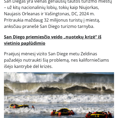
San Diegas yra vienas geriausių tautos turizmo miestų
– už kitų nacionalinių lobių, tokių kaip Niujorkas,
Naujasis Orleanas ir Vašingtonas, DC, 2024 m.
Pritraukia maždaug 32 milijonus turistų į miestą,
anksčiau pranešė San Diego turizmo tarnyba.
San Diego priemiesčio veido „nuotekų krizė“ iš
vietinio paplūdimio
Praėjusį mėnesį vizito San Diege metu Zeldinas
pažadėjo nutraukti šią problemą, nes kaliforniečiams
išėjo kantrybė dėl krizės.