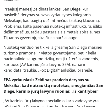
Praėjusį mėnesį Zeldinas lankėsi San Diege, kur
paskelbė derybas su savo vyriausybės kolegomis
Meksikoje, kad baigtų dešimtmečius trukusį klausimą.
Problema, kalta pasenusi nuotekų infrastruktūra, išliko
dešimtmečius, tačiau pastaraisiais metais spiralė, nes
Tijuanos gyventojų skaičius sparčiai augo.
Nuotekų vanduo ne tik kelia grėsmę San Diego masinei
turizmo pramonei ir vietos gyventojams, bet ir kelia
nacionalinio saugumo riziką, nes ji užteršia vandenis,
kuriuose JAV karinio jūrų laivyno SEAL nariai ir
kandidatai traukia, „Fox Digital“ anksčiau pranešė.
EPA vyriausiasis Zeldinas pradeda derybas su
Meksika, kad nutrauktų nuotekas, smogiančias San
Diege, karinio jūrų laivyno ruoniai: „Iš kantrybės“
JAV karinio jūrų laivyno specialiojo karo vadovybė yra
būstinė San Diege ir yra ten, kur karinio jūrų laivyno