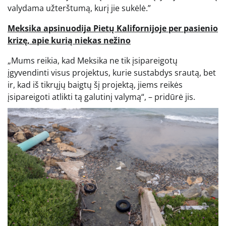
valydama užterštumą, kurį jie sukėlė.”
Meksika apsinuodija Pietų Kalifornijoje per pasienio
krizę, apie kurią niekas nežino
„Mums reikia, kad Meksika ne tik įsipareigotų
įgyvendinti visus projektus, kurie sustabdys srautą, bet
ir, kad iš tikrųjų baigtų šį projektą, jiems reikės
įsipareigoti atlikti tą galutinį valymą“, – pridūrė jis.