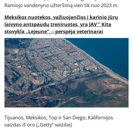
Ramiojo vandenyno užteršimą vien tik nuo 2023 m.
Meksikos nuotekos, važiuojančios į karinio jūrų
laivyno antspaudų treniruotes, yra JAV '' Kita
stovykla „Lejeune“, – perspėja veterinarai
Tijuanos, Meksikos, Top ir San Diego, Kalifornijos
vaizdas iš oro
(„Getty“ vaizdai)