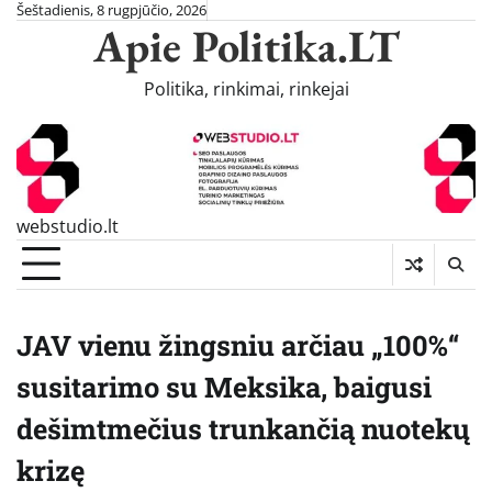
Skip
Šeštadienis, 8 rugpjūčio, 2026
Apie Politika.LT
to
content
Politika, rinkimai, rinkejai
webstudio.lt
JAV vienu žingsniu arčiau „100%“
susitarimo su Meksika, baigusi
dešimtmečius trunkančią nuotekų
krizę