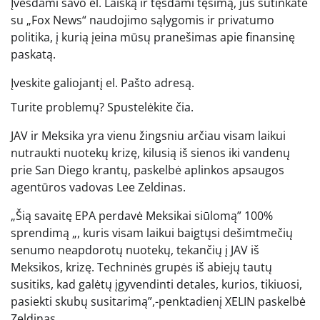
Įvesdami savo el. Laišką ir tęsdami tęsimą, jūs sutinkate
su „Fox News“ naudojimo sąlygomis ir privatumo
politika, į kurią įeina mūsų pranešimas apie finansinę
paskatą.
Įveskite galiojantį el. Pašto adresą.
Turite problemų? Spustelėkite čia.
JAV ir Meksika yra vienu žingsniu arčiau visam laikui
nutraukti nuotekų krizę, kilusią iš sienos iki vandenų
prie San Diego krantų, paskelbė aplinkos apsaugos
agentūros vadovas Lee Zeldinas.
„Šią savaitę EPA perdavė Meksikai siūlomą” 100%
sprendimą „, kuris visam laikui baigtųsi dešimtmečių
senumo neapdorotų nuotekų, tekančių į JAV iš
Meksikos, krizę. Techninės grupės iš abiejų tautų
susitiks, kad galėtų įgyvendinti detales, kurios, tikiuosi,
pasiekti skubų susitarimą”,-penktadienį XELIN paskelbė
Zeldinas.