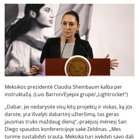
Meksikos prezidentė Claudia Sheinbaum kalba per
instruktažą.
(Luis Barron/Eyepix grupė/„Lightrocket“)
„Dabar, jei nedarysite visų kitų projektų ir viskas, ką jūs
darote, yra išvalyti dabartinį užteršimą, tas geras
jausmas truks maždaug dieną“,-praėjusį mėnesį San
Diego spaudos konferencijoje sakė Zeldinas. „Mes
turime sustabdyti srautą. Meksika turi įvykdyti savo dalį