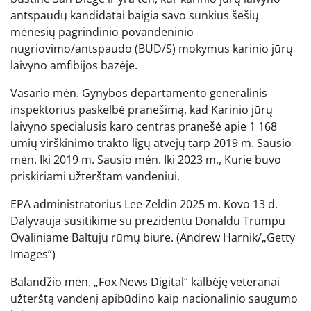
antspaudų kandidatai baigia savo sunkius šešių
mėnesių pagrindinio povandeninio
nugriovimo/antspaudo (BUD/S) mokymus karinio jūrų
laivyno amfibijos bazėje.
Vasario mėn. Gynybos departamento generalinis
inspektorius paskelbė pranešimą, kad Karinio jūrų
laivyno specialusis karo centras pranešė apie 1 168
ūmių virškinimo trakto ligų atvejų tarp 2019 m. Sausio
mėn. Iki 2019 m. Sausio mėn. Iki 2023 m., Kurie buvo
priskiriami užterštam vandeniui.
EPA administratorius Lee Zeldin 2025 m. Kovo 13 d.
Dalyvauja susitikime su prezidentu Donaldu Trumpu
Ovaliniame Baltųjų rūmų biure.
(Andrew Harnik/„Getty
Images“)
Balandžio mėn. „Fox News Digital“ kalbėję veteranai
užterštą vandenį apibūdino kaip nacionalinio saugumo