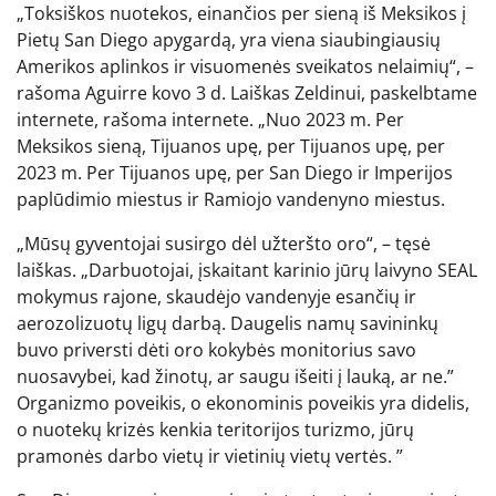
„Toksiškos nuotekos, einančios per sieną iš Meksikos į
Pietų San Diego apygardą, yra viena siaubingiausių
Amerikos aplinkos ir visuomenės sveikatos nelaimių“, –
rašoma Aguirre kovo 3 d. Laiškas Zeldinui, paskelbtame
internete, rašoma internete. „Nuo 2023 m. Per
Meksikos sieną, Tijuanos upę, per Tijuanos upę, per
2023 m. Per Tijuanos upę, per San Diego ir Imperijos
paplūdimio miestus ir Ramiojo vandenyno miestus.
„Mūsų gyventojai susirgo dėl užteršto oro“, – tęsė
laiškas. „Darbuotojai, įskaitant karinio jūrų laivyno SEAL
mokymus rajone, skaudėjo vandenyje esančių ir
aerozolizuotų ligų darbą. Daugelis namų savininkų
buvo priversti dėti oro kokybės monitorius savo
nuosavybei, kad žinotų, ar saugu išeiti į lauką, ar ne.”
Organizmo poveikis, o ekonominis poveikis yra didelis,
o nuotekų krizės kenkia teritorijos turizmo, jūrų
pramonės darbo vietų ir vietinių vietų vertės. ”