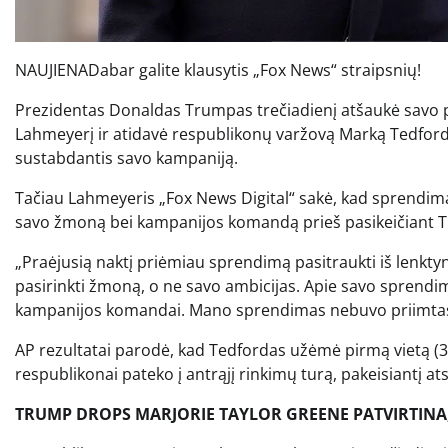
NAUJIENA
Dabar galite klausytis „Fox News“ straipsnių!
Prezidentas Donaldas Trumpas trečiadienį atšaukė savo 
Lahmeyerį ir atidavė respublikonų varžovą Marką Tedfordą,
sustabdantis savo kampaniją.
Tačiau Lahmeyeris „Fox News Digital“ sakė, kad sprendimą
savo žmoną bei kampanijos komandą prieš pasikeičiant 
„Praėjusią naktį priėmiau sprendimą pasitraukti iš lenkty
pasirinkti žmoną, o ne savo ambicijas. Apie savo sprendim
kampanijos komandai. Mano sprendimas nebuvo priimtas
AP rezultatai parodė, kad Tedfordas užėmė pirmą vietą (32
respublikonai pateko į antrąjį rinkimų turą, pakeisiantį a
TRUMP DROPS MARJORIE TAYLOR GREENE PATVIRTINA,