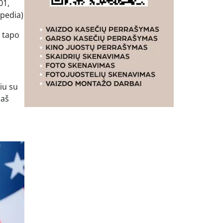
01,
tpedia)
s tapo
iu su
 aš