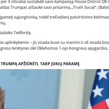
per X oficialiai sustabdė savo kampaniją House District OK-
aldas Trumpas atšaukė savo pritarimą „Truth Social“.
(Balo
gametį sąjungininką, todėl trečiadienį patvirtinimo keitima
imų.
palaiko Tedfordą.
 aplinkybėmis – jis visada buvo su manimi ir aš visada būs
ngreso lenktynes ​​dėl Oklahomos 1-ojo Kongreso apygardos,
TRUMPĄ APŽIŪRĖTI, TARP JOKIŲ PARAMĘ