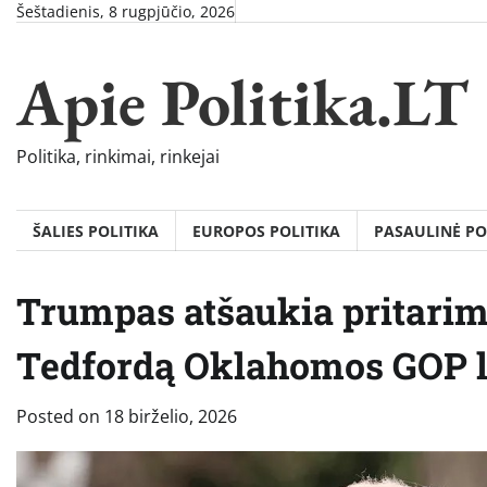
Skip
Šeštadienis, 8 rugpjūčio, 2026
to
content
Apie Politika.LT
Politika, rinkimai, rinkejai
ŠALIES POLITIKA
EUROPOS POLITIKA
PASAULINĖ PO
Trumpas atšaukia pritarim
Tedfordą Oklahomos GOP 
Posted on
18 birželio, 2026