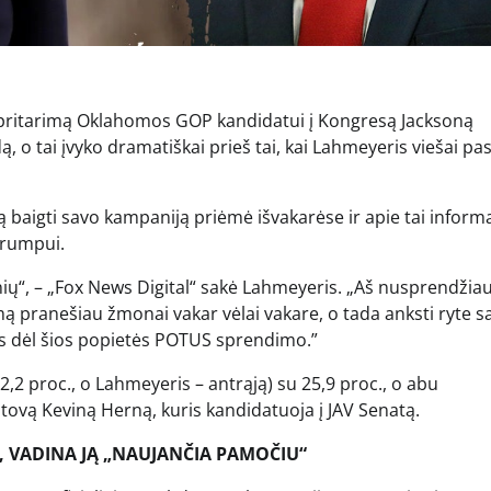
pritarimą Oklahomos GOP kandidatui į Kongresą Jacksoną
 o tai įvyko dramatiškai prieš tai, kai Lahmeyeris viešai pa
 baigti savo kampaniją priėmė išvakarėse ir apie tai inform
Trumpui.
nių“, – „Fox News Digital“ sakė Lahmeyeris. „Aš nusprendžia
ą pranešiau žmonai vakar vėlai vakare, o tada anksti ryte s
 dėl šios popietės POTUS sprendimo.”
,2 proc., o Lahmeyeris – antrąją) su 25,9 proc., o abu
tstovą Keviną Herną, kuris kandidatuoja į JAV Senatą.
 VADINA JĄ „NAUJANČIA PAMOČIU“