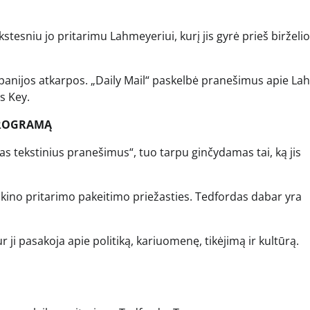
tesniu jo pritarimu Lahmeyeriui, kurį jis gyrė prieš birželio
anijos atkarpos. „Daily Mail“ paskelbė pranešimus apie L
s Key.
 PROGRAMĄ
s tekstinius pranešimus“, tuo tarpu ginčydamas tai, ką jis
škino pritarimo pakeitimo priežasties. Tedfordas dabar yra
 ji pasakoja apie politiką, kariuomenę, tikėjimą ir kultūrą.