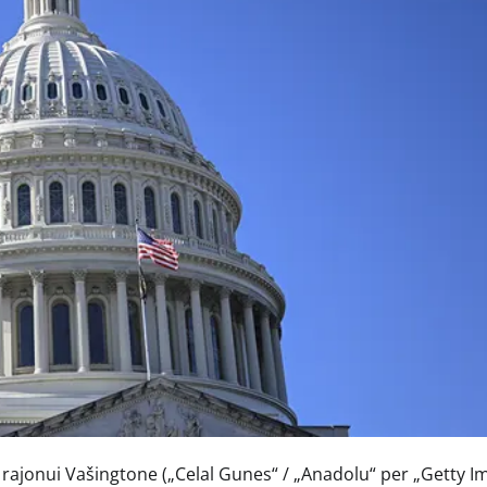
 rajonui Vašingtone
(„Celal Gunes“ / „Anadolu“ per „Getty I