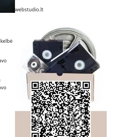
webstudio.lt
skelbė
avo
u
avo