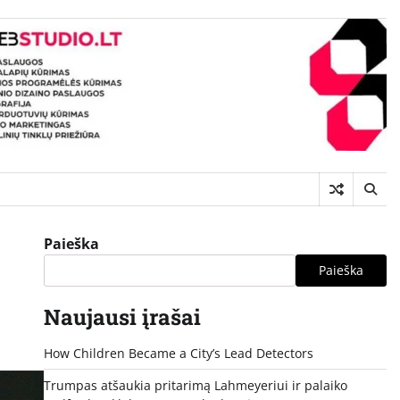
Paieška
Paieška
Naujausi įrašai
How Children Became a City’s Lead Detectors
Trumpas atšaukia pritarimą Lahmeyeriui ir palaiko