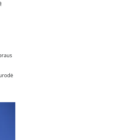
ą
ų
ipraus
nurodė