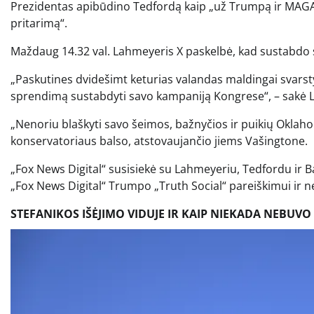
Prezidentas apibūdino Tedfordą kaip „už Trumpą ir MAGA“ ir 
pritarimą“.
Maždaug 14.32 val. Lahmeyeris X paskelbė, kad sustabdo
„Paskutines dvidešimt keturias valandas maldingai svar
sprendimą sustabdyti savo kampaniją Kongrese“, – sakė 
„Nenoriu blaškyti savo šeimos, bažnyčios ir puikių Okla
konservatoriaus balso, atstovaujančio jiems Vašingtone.
„Fox News Digital“ susisiekė su Lahmeyeriu, Tedfordu ir 
„Fox News Digital“ Trumpo „Truth Social“ pareiškimui ir
STEFANIKOS IŠĖJIMO VIDUJE IR KAIP NIEKADA NEBUVO