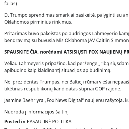
failas)
D. Trumpo sprendimas smarkiai pasikeitė, palyginti su anks
Oklahomos pirminius rinkimus.
Pritarimas buvo pakeistas po audringos Lahmeyerio kamp
bendravimą su buvusia Mis Oklahoma JAV Caitlin Simmon
SPAUSKITE ČIA, norėdami ATSISIŲSTI FOX NAUJIENŲ
Vėliau Lahmeyeris pripažino, kad peržengė „ribą siųsdama
apibūdino kaip klaidinantį situacijos apibūdinimą.
Nei prezidentas Trumpas, nei Baltieji rūmai viešai nepaai
tikėtinas respublikonų kandidatas stipriai GOP rajone.
Jasmine Baehr yra „Fox News Digital“ naujienų rašytoja, kur
Nuoroda į informacijos šaltinį
Posted in
PASAULINĖ POLITIKA