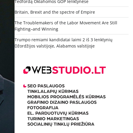
Tedfordą Oklahomos GOP lenktynėse
Britain, Brexit and the spectre of Empire
The Troublemakers of the Labor Movement Are Still
Fighting–and Winning
Trumpo remiami kandidatai laimi 2 iš 3 lenktynių
Džordžijos valstijoje, Alabamos valstijoje