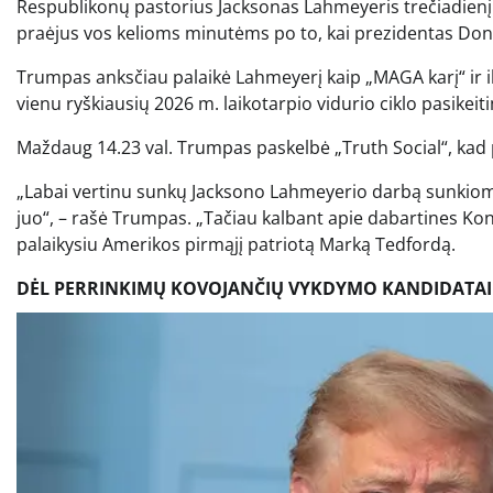
Respublikonų pastorius Jacksonas Lahmeyeris trečiadienį 
praėjus vos kelioms minutėms po to, kai prezidentas Don
Trumpas anksčiau palaikė Lahmeyerį kaip „MAGA karį“ ir il
vienu ryškiausių 2026 m. laikotarpio vidurio ciklo pasikeit
Maždaug 14.23 val. Trumpas paskelbė „Truth Social“, kad 
„Labai vertinu sunkų Jacksono Lahmeyerio darbą sunkiomis
juo“, – rašė Trumpas. „Tačiau kalbant apie dabartines Ko
palaikysiu Amerikos pirmąjį patriotą Marką Tedfordą.
DĖL PERRINKIMŲ KOVOJANČIŲ VYKDYMO KANDIDATAI 