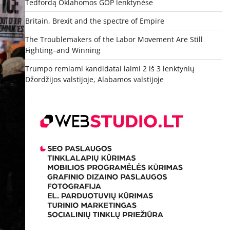
Tedfordą Oklahomos GOP lenktynėse
Britain, Brexit and the spectre of Empire
The Troublemakers of the Labor Movement Are Still
Fighting–and Winning
Trumpo remiami kandidatai laimi 2 iš 3 lenktynių
Džordžijos valstijoje, Alabamos valstijoje