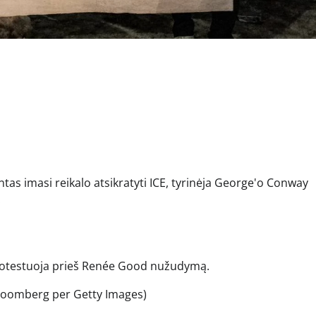
s imasi reikalo atsikratyti ICE, tyrinėja George'o Conway
.
otestuoja prieš Renée Good nužudymą.
 Bloomberg per Getty Images)