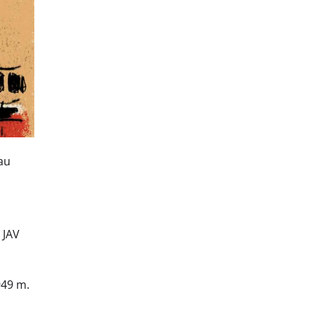
au
 JAV
949 m.