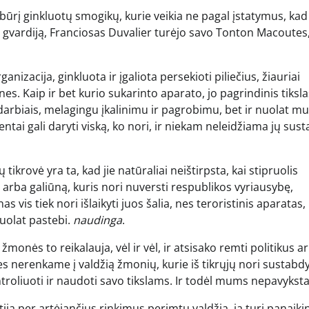
 būrį ginkluotų smogikų, kurie veikia ne pagal įstatymus, kad
os gvardiją, Franciosas Duvalier turėjo savo Tonton Macoutes
nizacija, ginkluota ir įgaliota persekioti piliečius, žiauriai
es. Kaip ir bet kurio sukarinto aparato, jo pagrindinis tiksla
arbiais, melagingu įkalinimu ir pagrobimu, bet ir nuolat m
tai gali daryti viską, ko nori, ir niekam neleidžiama jų sust
 tikrovė yra ta, kad jie natūraliai neištirpsta, kai stipruolis
olį arba galiūną, kuris nori nuversti respublikos vyriausybę,
s vis tiek nori išlaikyti juos šalia, nes teroristinis aparatas,
 nuolat pastebi.
naudinga
.
žmonės to reikalauja, vėl ir vėl, ir atsisako remti politikus ar
es nerenkame į valdžią žmonių, kurie iš tikrųjų nori sustabdyt
ontroliuoti ir naudoti savo tikslams. Ir todėl mums nepavyksta
tija per artėjančius rinkimus perimtų valdžią, ją turi panaikin