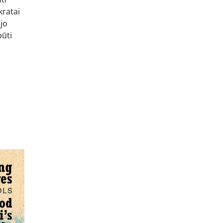
kratai
ijo
būti