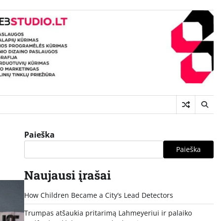
Paieška
Paieška
Naujausi įrašai
How Children Became a City’s Lead Detectors
Trumpas atšaukia pritarimą Lahmeyeriui ir palaiko