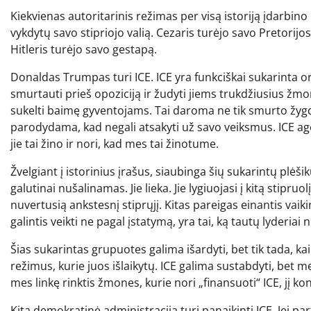
Kiekvienas autoritarinis režimas per visą istoriją įdarbino
vykdytų savo stipriojo valią. Cezaris turėjo savo Pretorij
Hitleris turėjo savo gestapą.
Donaldas Trumpas turi ICE. ICE yra funkciškai sukarinta orga
smurtauti prieš opoziciją ir žudyti jiems trukdžiusius žmon
sukelti baimę gyventojams. Tai daroma ne tik smurto žygd
parodydama, kad negali atsakyti už savo veiksmus. ICE agen
jie tai žino ir nori, kad mes tai žinotume.
Žvelgiant į istorinius įrašus, siaubinga šių sukarintų plėšikų
galutinai nušalinamas. Jie lieka. Jie lygiuojasi į kitą stipru
nuvertusią ankstesnį stiprųjį. Kitas pareigas einantis vaikina
galintis veikti ne pagal įstatymą, yra tai, ką tautų lyderiai
Šias sukarintas grupuotes galima išardyti, bet tik tada, kai 
režimus, kurie juos išlaikytų. ICE galima sustabdyti, bet m
mes linkę rinktis žmones, kurie nori „finansuoti“ ICE, jį k
Kita demokratinė administracija turi panaikinti ICE. Jei par