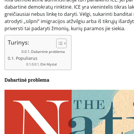
dabartinė demokratų rinktinė. ICE yra vienintelis tikras
greičiausiai nebus linkę to daryti. Vėlgi, sukarinti bandita
atrodyti „silpni“ imigracijos atžvilgiu arba iš tikrųjų išardyt
priversti tai padaryti žmonių, kurių paramos jie siekia.
Turinys:
Dabartinė problema
Populiarus
Elie Mystal
Dabartinė problema