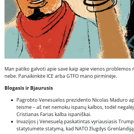
Man patiko galvoti apie save kaip apie vienos problemos r
nebe. Panaikinkite ICE arba GTFO mano pirminėje.
Blogasis ir Bjaurusis
Pagrobto Venesuelos prezidento Nicolas Maduro apka
teisme – aš net nemoku ispanų kalbos, todėl negalėjau
Cristianas Farias kalba ispaniškai.
Invazijos į Venesuelą paskatintas vyriausiasis Trumpo
statytumėte statymą, kad NATO žlugdys Grenlandiją