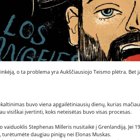
inkėją, o ta problema yra Aukščiausiojo Teismo plėtra. Bet j
ltinimas buvo viena apgailėtiniausių dienų, kurias mačiau
 visiškai įvertinti, koks neteisėtas buvo visas procesas.
 vaiduoklis Stephenas Milleris nusitaikė į Grenlandiją. Jei 1
, turėtumėte daugiau pinigų nei Elonas Muskas.