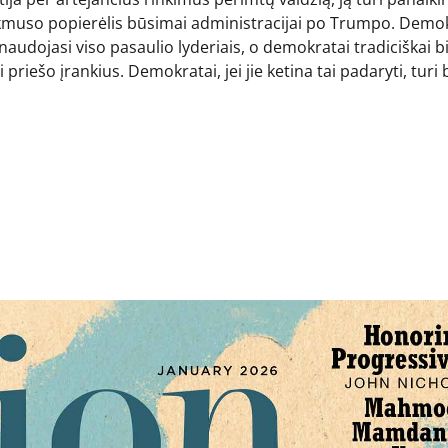
 lakmuso popierėlis būsimai administracijai po Trumpo. Demo
i naudojasi viso pasaulio lyderiais, o demokratai tradiciškai b
i priešo įrankius. Demokratai, jei jie ketina tai padaryti, turi 