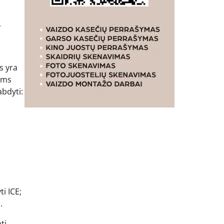
,
s yra
ums
abdyti:
i ICE;
.
ti