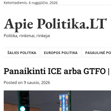
Skip
Ketvirtadienis, 6 rugpjūčio, 2026
to
content
Apie Politika.LT
Politika, rinkimai, rinkejai
ŠALIES POLITIKA
EUROPOS POLITIKA
PASAULINĖ PO
Panaikinti ICE arba GTFO |
Posted on
9 sausio, 2026