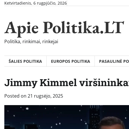
Skip
Ketvirtadienis, 6 rugpjūčio, 2026
to
content
Apie Politika.LT
Politika, rinkimai, rinkejai
ŠALIES POLITIKA
EUROPOS POLITIKA
PASAULINĖ PO
Jimmy Kimmel viršininkai
Posted on
21 rugsėjo, 2025