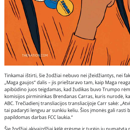
Tinkamai ištirti, šie žodžiai nebuvo nei įžeidžiantys, nei 
„Maga gaujos“ dalis – jis prieštaravo tam, kaip Maga reaga
apibūdino juos teigdamas, kad žudikas buvo Trumpo rėmėja
komisijos pirmininkas Brendanas Carras, kuris nurodė, ka
ABC. Trečiadienį transliacijos transliacijoje Carr sakė: „A
tai padaryti lengvu ar sunkiu keliu. Šios įmonės gali rasti b
papildomas darbas FCC laukia.“
Šie žodžiai akivaizdžiai kėlė grėsmę ir turėjo jų numatytą