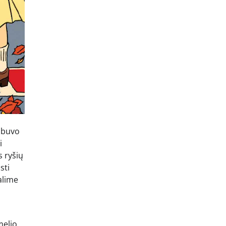
i buvo
i
s ryšių
sti
alime
melio