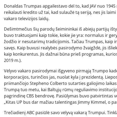
Donaldas Trumpas apgailestavo dėl to, kad JAV nuo 1945 m
reikalauti kredito už tai, kad sulaužė tą seriją, nes jis lai
vakaro televizijos laidų.
Dešimtmečius šių parodų šeimininkai iš abiejų partijų išty
buvo traktuojami kaip tokie, kokie jie yra: normalus ir geryb
žodžio ir nesutarimų tradicijomis. Tačiau Trumpas, kaip ir v
savęs. Kaip buvusi realybės pasirodymo žvaigždė, jis išli
kaip konkurentus. Jis dažnai būna prieš programas, kurio
2019 m.).
Vėlyvo vakaro pasirodymai išgyveno pirmąją Trumpo kadenci
korporacijos, turinčios jas, nuolat kyla į prezidentą. Lie
priimančiojo Stepheno Colberto sutarties galiojimo laikas 
Trumpą tuo metu, kai Baltųjų rūmų reguliavimo institucij
pagrindinę CBS bendrovę. Pasiūlymas buvo patvirtintas 
„Kitas UP bus dar mažiau talentingas Jimmy Kimmel, o pask
Trečiadienį ABC pasiūlė savo vėlyvą vakarą Trumpui. Tinkl