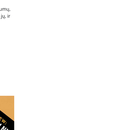
mumų,
ų, ir