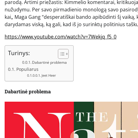
parodą. Artimi priežastis: Kimmelio komentarai, kritikuoja
nužudymu. Per savo pirmadienio monologą savo pasirody
kai„ Maga Gang “desperatiškai bando apibūdinti šį vaiką, ku
darydamas viską, ką gali, kad iš jo surinktų politinius tašku
https://www.youtube.com/watch?v=7Wekjq_f5_0
Turinys:
Dabartinė problema
Populiarus
Jeet Heer
Dabartinė problema