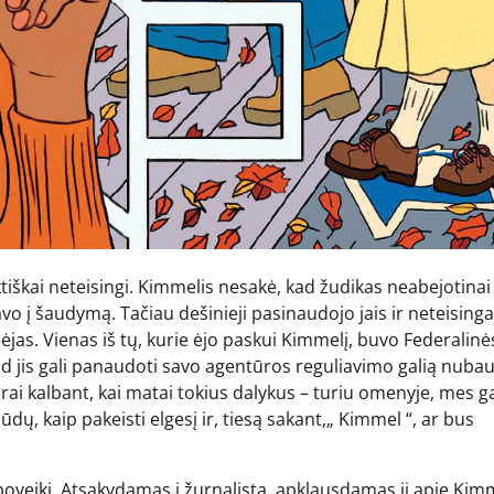
faktiškai neteisingi. Kimmelis nesakė, kad žudikas neabejotina
vo į šaudymą. Tačiau dešinieji pasinaudojo jais ir neteisinga
s. Vienas iš tų, kurie ėjo paskui Kimmelį, buvo Federalinė
d jis gali panaudoti savo agentūros reguliavimo galią nubau
tvirai kalbant, kai matai tokius dalykus – turiu omenyje, mes g
ūdų, kaip pakeisti elgesį ir, tiesą sakant,„ Kimmel “, ar bus
 poveikį. Atsakydamas į žurnalistą, apklausdamas jį apie Kim