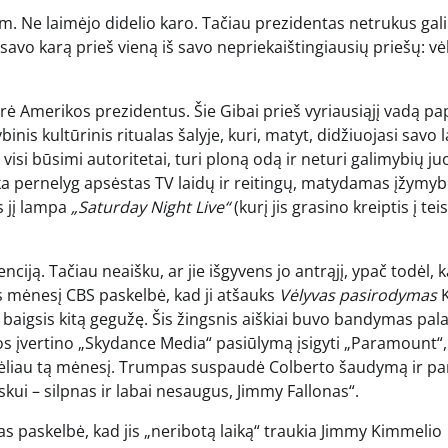
. Ne laimėjo didelio karo. Tačiau prezidentas netrukus gali
mi savo karą prieš vieną iš savo nepriekaištingiausių priešų: vė
rė Amerikos prezidentus. Šie Gibai prieš vyriausiąjį vadą pa
inis kultūrinis ritualas šalyje, kuri, matyt, didžiuojasi savo 
isi būsimi autoritetai, turi ploną odą ir neturi galimybių juo
eka pernelyg apsėstas TV laidų ir reitingų, matydamas įžymy
s jį lampa
„Saturday Night Live“
(kurį jis grasino kreiptis į te
ją. Tačiau neaišku, ar jie išgyvens jo antrąjį, ypač todėl, 
pos mėnesį CBS paskelbė, kad ji atšauks
Vėlyvas pasirodymas
K
baigsis kitą gegužę. Šis žingsnis aiškiai buvo bandymas pala
os įvertino „Skydance Media“ pasiūlymą įsigyti „Paramount“,
vėliau tą mėnesį. Trumpas suspaudė Colberto šaudymą ir pa
ui – silpnas ir labai nesaugus, Jimmy Fallonas“.
as paskelbė, kad jis „neribotą laiką“ traukia Jimmy Kimmelio