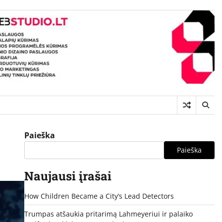
Paieška
Paieška
Naujausi įrašai
How Children Became a City’s Lead Detectors
Trumpas atšaukia pritarimą Lahmeyeriui ir palaiko