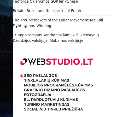
Tedfordą Oklahomos GOP lenktynėse
Britain, Brexit and the spectre of Empire
The Troublemakers of the Labor Movement Are Still
Fighting–and Winning
Trumpo remiami kandidatai laimi 2 iš 3 lenktynių
Džordžijos valstijoje, Alabamos valstijoje