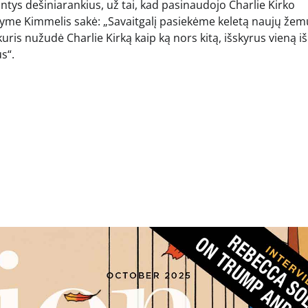
ntys dešiniarankius, už tai, kad pasinaudojo Charlie Kirko
me Kimmelis sakė: „Savaitgalį pasiekėme keletą naujų že
ris nužudė Charlie Kirką kaip ką nors kitą, išskyrus vieną iš j
s“.