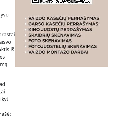
lyvo
prastai
laisvo
ktis iš
bes
ismą
kad
ai
ikyti
rašė: