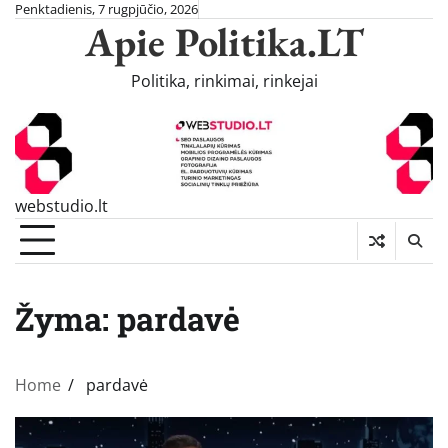
Skip
Penktadienis, 7 rugpjūčio, 2026
Apie Politika.LT
to
content
Politika, rinkimai, rinkejai
webstudio.lt
Žyma:
pardavė
Home
pardavė