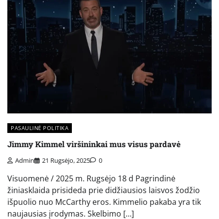
PASAULINĖ POLITIKA
Jimmy Kimmel viršininkai mus visus pardavė
Admin
21 Rugsėjo, 2025
0
Visuomenė / 2025 m. Rugsėjo 18 d Pagrindinė
žiniasklaida prisideda prie didžiausios laisvos žodžio
išpuolio nuo McCarthy eros. Kimmelio pakaba yra tik
naujausias įrodymas. Skelbimo […]