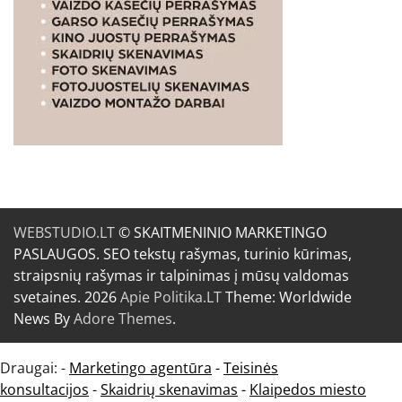
WEBSTUDIO.LT
© SKAITMENINIO MARKETINGO
PASLAUGOS. SEO tekstų rašymas, turinio kūrimas,
straipsnių rašymas ir talpinimas į mūsų valdomas
svetaines. 2026
Apie Politika.LT
Theme: Worldwide
News By
Adore Themes
.
Draugai: -
Marketingo agentūra
-
Teisinės
konsultacijos
-
Skaidrių skenavimas
-
Klaipedos miesto