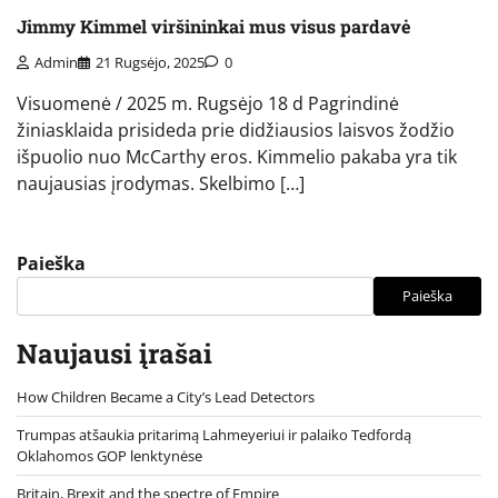
Jimmy Kimmel viršininkai mus visus pardavė
Admin
21 Rugsėjo, 2025
0
Visuomenė / 2025 m. Rugsėjo 18 d Pagrindinė
žiniasklaida prisideda prie didžiausios laisvos žodžio
išpuolio nuo McCarthy eros. Kimmelio pakaba yra tik
naujausias įrodymas. Skelbimo […]
Paieška
Paieška
Naujausi įrašai
How Children Became a City’s Lead Detectors
Trumpas atšaukia pritarimą Lahmeyeriui ir palaiko Tedfordą
Oklahomos GOP lenktynėse
Britain, Brexit and the spectre of Empire