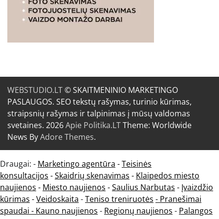
WEBSTUDIO.LT
© SKAITMENINIO MARKETINGO
PASLAUGOS. SEO tekstų rašymas, turinio kūrimas,
straipsnių rašymas ir talpinimas į mūsų valdomas
svetaines. 2026
Apie Politika.LT
Theme: Worldwide
News By
Adore Themes
.
Draugai: -
Marketingo agentūra
-
Teisinės
konsultacijos
-
Skaidrių skenavimas
-
Klaipedos miesto
naujienos
-
Miesto naujienos
-
Saulius Narbutas
-
Įvaizdžio
kūrimas
-
Veidoskaita
-
Teniso treniruotės
- Pranešimai
spaudai -
Kauno naujienos
-
Regionų naujienos
-
Palangos