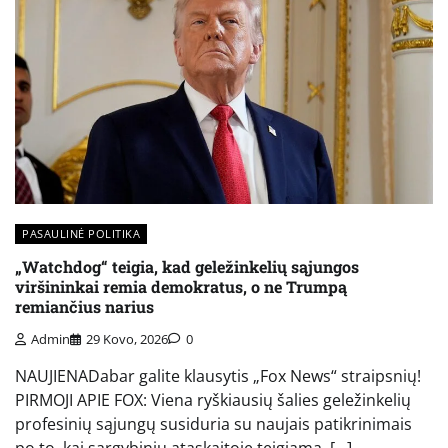
PASAULINĖ POLITIKA
„Watchdog“ teigia, kad geležinkelių sąjungos
viršininkai remia demokratus, o ne Trumpą
remiančius narius
Admin
29 Kovo, 2026
0
NAUJIENADabar galite klausytis „Fox News“ straipsnių!
PIRMOJI APIE FOX: Viena ryškiausių šalies geležinkelių
profesinių sąjungų susiduria su naujais patikrinimais