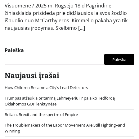
Visuomenė / 2025 m. Rugsėjo 18 d Pagrindinė
žiniasklaida prisideda prie didžiausios laisvos žodžio
išpuolio nuo McCarthy eros. Kimmelio pakaba yra tik
naujausias įrodymas. Skelbimo […]
Paieška
Paieška
Naujausi įrašai
How Children Became a City’s Lead Detectors
Trumpas atšaukia pritarimą Lahmeyeriui ir palaiko Tedfordą
Oklahomos GOP lenktynėse
Britain, Brexit and the spectre of Empire
The Troublemakers of the Labor Movement Are Still Fighting–and
Winning