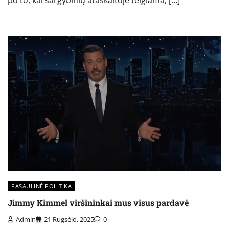
po to, kai sargybinių ataskaitoje teigiama, […]
PASAULINĖ POLITIKA
Jimmy Kimmel viršininkai mus visus pardavė
Admin
21 Rugsėjo, 2025
0