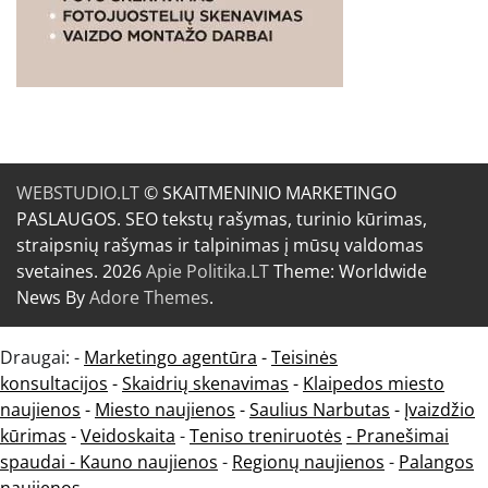
WEBSTUDIO.LT
© SKAITMENINIO MARKETINGO
PASLAUGOS. SEO tekstų rašymas, turinio kūrimas,
straipsnių rašymas ir talpinimas į mūsų valdomas
svetaines. 2026
Apie Politika.LT
Theme: Worldwide
News By
Adore Themes
.
Draugai: -
Marketingo agentūra
-
Teisinės
konsultacijos
-
Skaidrių skenavimas
-
Klaipedos miesto
naujienos
-
Miesto naujienos
-
Saulius Narbutas
-
Įvaizdžio
kūrimas
-
Veidoskaita
-
Teniso treniruotės
- Pranešimai
spaudai -
Kauno naujienos
-
Regionų naujienos
-
Palangos