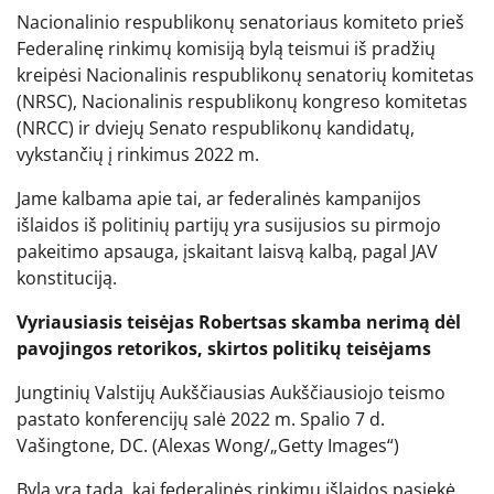
Nacionalinio respublikonų senatoriaus komiteto prieš
Federalinę rinkimų komisiją bylą teismui iš pradžių
kreipėsi Nacionalinis respublikonų senatorių komitetas
(NRSC), Nacionalinis respublikonų kongreso komitetas
(NRCC) ir dviejų Senato respublikonų kandidatų,
vykstančių į rinkimus 2022 m.
Jame kalbama apie tai, ar federalinės kampanijos
išlaidos iš politinių partijų yra susijusios su pirmojo
pakeitimo apsauga, įskaitant laisvą kalbą, pagal JAV
konstituciją.
Vyriausiasis teisėjas Robertsas skamba nerimą dėl
pavojingos retorikos, skirtos politikų teisėjams
Jungtinių Valstijų Aukščiausias Aukščiausiojo teismo
pastato konferencijų salė 2022 m. Spalio 7 d.
Vašingtone, DC.
(Alexas Wong/„Getty Images“)
Byla yra tada, kai federalinės rinkimų išlaidos pasiekė