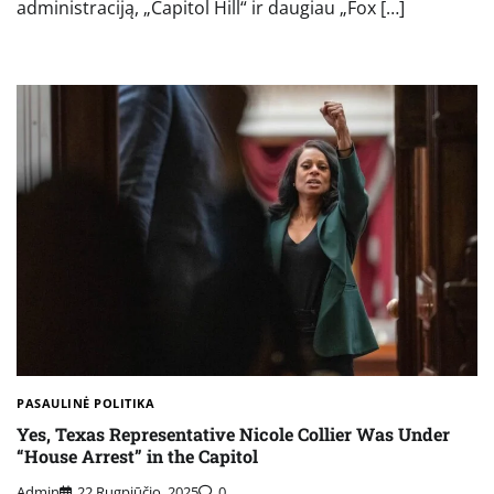
administraciją, „Capitol Hill“ ir daugiau „Fox […]
PASAULINĖ POLITIKA
Yes, Texas Representative Nicole Collier Was Under
“House Arrest” in the Capitol
Admin
22 Rugpjūčio, 2025
0