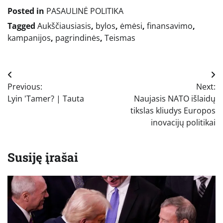
Posted in
PASAULINĖ POLITIKA
Tagged
Aukščiausiasis
,
bylos
,
ėmėsi
,
finansavimo
,
kampanijos
,
pagrindinės
,
Teismas
Navigacija
Previous:
Next:
tarp
Lyin 'Tamer? | Tauta
Naujasis NATO išlaidų
įrašų
tikslas kliudys Europos
inovacijų politikai
Susiję įrašai