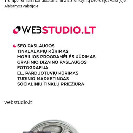
Trumpo remiami kandidatai laimi 2 iš 3 lenktynių Džordžijos valstijoje,
Alabamos valstijoje
webstudio.lt