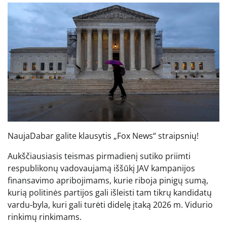
Nauja
Dabar galite klausytis „Fox News“ straipsnių!
Aukščiausiasis teismas pirmadienį sutiko priimti
respublikonų vadovaujamą iššūkį JAV kampanijos
finansavimo apribojimams, kurie riboja pinigų sumą,
kurią politinės partijos gali išleisti tam tikrų kandidatų
vardu-byla, kuri gali turėti didelę įtaką 2026 m. Vidurio
rinkimų rinkimams.