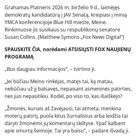
Grahamas Platneris 2026 m. birželio 9 d., laimėjęs
demokratų kandidatūrą į JAV Senatą, kreipiasi į minią
YMCA konferencijoje Blue Hill mieste, Meine.
Rinkimuose jis susikaus su respublikonų senatore
Susan Collins.
(Matthew Symons „Fox News Digital“)
SPAUSKITE ČIA, norėdami ATSISIŲSTI FOX NAUJIENŲ
PROGRAMĄ
„Bus daugiau informacijos“, – tvirtino ji.
„Jei būčiau Meino rinkėjas, matęs tai, ką matau,
nebūčiau už jį balsavęs, nepaisant asmeninės patirties,
nes juo nepasitikiu. Kodėl, po viso to, kas išaiškėjo?
„Žmonės, kuriais aš žavėjausi, tai atmeta, menkina
moterų patirtį, puola kitus žurnalistus arba leidžia tai
daryti žmonėms jų komentarų skiltyse. Ypač kalbant
apie smurtą šeimoje. Tai yra baisu”, – padarė išvadą ji.