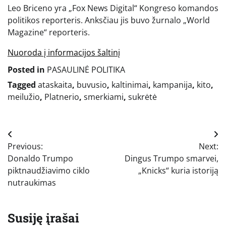
Leo Briceno yra „Fox News Digital“ Kongreso komandos
politikos reporteris. Anksčiau jis buvo žurnalo „World
Magazine“ reporteris.
Nuoroda į informacijos šaltinį
Posted in
PASAULINĖ POLITIKA
Tagged
ataskaita
,
buvusio
,
kaltinimai
,
kampanija
,
kito
,
meilužio
,
Platnerio
,
smerkiami
,
sukrėtė
Navigacija
Previous:
Next:
tarp
Donaldo Trumpo
Dingus Trumpo smarvei,
įrašų
piktnaudžiavimo ciklo
„Knicks“ kuria istoriją
nutraukimas
Susiję įrašai