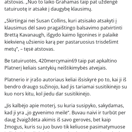
atstovas. „Nuo to laiko Grahamas taip pat uždengė
tatuiruotę ir atsakė į daugybę klausimų.
„Skirtingai nei Susan Collins, kuri atsisako atsakyti į
klausimus dėl savo pragaištingo balsavimo patvirtinti
Brettą Kavanaugh, išgydo kaimo ligonines ir palaikė
kiekvieną užsienio karą per pastaruosius trisdešimt
metų“, – tęsė atstovas.
Be tatuiruotės, 420mercymain69 taip pat apkaltino
Platnerį keliais santykių neištikimybės atvejais.
Platnerio ir įrašo autoriaus keliai išsiskyrė po to, kai ji iš
bendro draugo sužinojo, kad jis tariamai susitikinėjo su
kuo nors kitu, kol jiedu dar susitikinėjo.
„Jis kalbėjo apie moterį, su kuria susipyko, sakydamas,
kad ji yra „jo gyvenimo meilė“. Buvau naivi ir turbūt per
daug žvaigždėta akimis iš savo gerovės, bet kaip
žmogus, kuris su juo buvo tik keliuose pasimatymuose