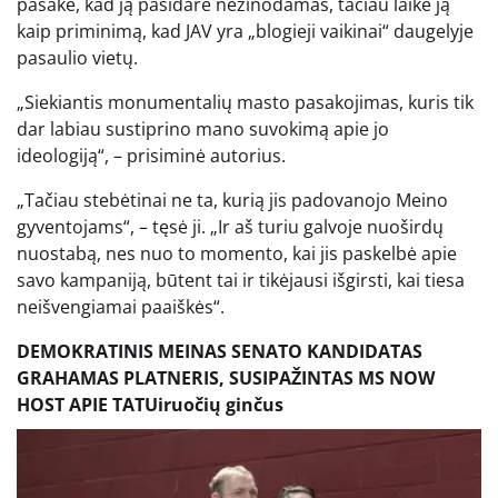
pasakė, kad ją pasidarė nežinodamas, tačiau laikė ją
kaip priminimą, kad JAV yra „blogieji vaikinai“ daugelyje
pasaulio vietų.
„Siekiantis monumentalių masto pasakojimas, kuris tik
dar labiau sustiprino mano suvokimą apie jo
ideologiją“, – prisiminė autorius.
„Tačiau stebėtinai ne ta, kurią jis padovanojo Meino
gyventojams“, – tęsė ji. „Ir aš turiu galvoje nuoširdų
nuostabą, nes nuo to momento, kai jis paskelbė apie
savo kampaniją, būtent tai ir tikėjausi išgirsti, kai tiesa
neišvengiamai paaiškės“.
DEMOKRATINIS MEINAS SENATO KANDIDATAS
GRAHAMAS PLATNERIS, SUSIPAŽINTAS MS NOW
HOST APIE TATUiruočių ginčus