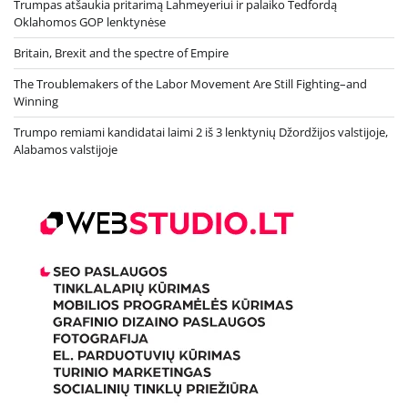
Trumpas atšaukia pritarimą Lahmeyeriui ir palaiko Tedfordą
Oklahomos GOP lenktynėse
Britain, Brexit and the spectre of Empire
The Troublemakers of the Labor Movement Are Still Fighting–and
Winning
Trumpo remiami kandidatai laimi 2 iš 3 lenktynių Džordžijos valstijoje,
Alabamos valstijoje