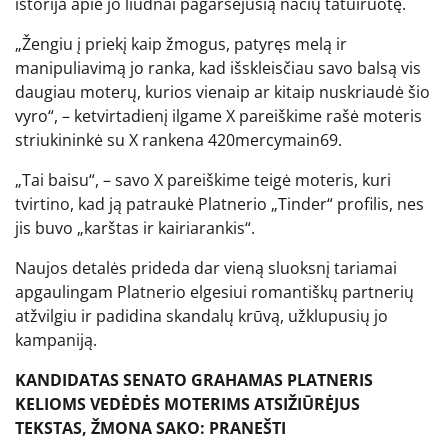
istorija apie jo liūdnai pagarsėjusią nacių tatuiruotę.
„Žengiu į priekį kaip žmogus, patyręs melą ir
manipuliavimą jo ranka, kad išskleisčiau savo balsą vis
daugiau moterų, kurios vienaip ar kitaip nuskriaudė šio
vyro“, – ketvirtadienį ilgame X pareiškime rašė moteris
striukininkė su X rankena 420mercymain69.
„Tai baisu“, – savo X pareiškime teigė moteris, kuri
tvirtino, kad ją patraukė Platnerio „Tinder“ profilis, nes
jis buvo „karštas ir kairiarankis“.
Naujos detalės prideda dar vieną sluoksnį tariamai
apgaulingam Platnerio elgesiui romantiškų partnerių
atžvilgiu ir padidina skandalų krūvą, užklupusių jo
kampaniją.
KANDIDATAS SENATO GRAHAMAS PLATNERIS
KELIOMS VEDĖDĖS MOTERIMS ATSIŽIŪRĖJUS
TEKSTAS, ŽMONA SAKO: PRANEŠTI