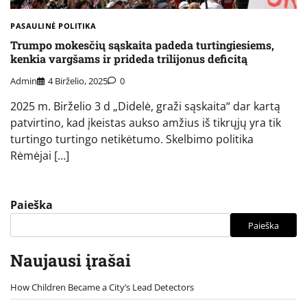
PASAULINĖ POLITIKA
Trumpo mokesčių sąskaita padeda turtingiesiems,
kenkia vargšams ir prideda trilijonus deficitą
Admin
4 Birželio, 2025
0
2025 m. Birželio 3 d „Didelė, graži sąskaita“ dar kartą
patvirtino, kad įkeistas aukso amžius iš tikrųjų yra tik
turtingo turtingo netikėtumo. Skelbimo politika
Rėmėjai […]
Paieška
Paieška
Naujausi įrašai
How Children Became a City’s Lead Detectors