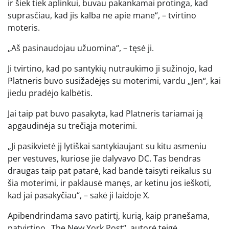
ir šiek tiek aplinkui, buvau pakankamai protinga, kad
suprasčiau, kad jis kalba ne apie mane“, – tvirtino
moteris.
„Aš pasinaudojau užuomina“, – tęsė ji.
Ji tvirtino, kad po santykių nutraukimo ji sužinojo, kad
Platneris buvo susižadėjęs su moterimi, vardu „Jen“, kai
jiedu pradėjo kalbėtis.
Jai taip pat buvo pasakyta, kad Platneris tariamai ją
apgaudinėja su trečiąja moterimi.
„Ji pasikvietė jį lytiškai santykiaujant su kitu asmeniu
per vestuves, kuriose jie dalyvavo DC. Tas bendras
draugas taip pat patarė, kad bandė taisyti reikalus su
šia moterimi, ir paklausė manęs, ar ketinu jos ieškoti,
kad jai pasakyčiau“, – sakė ji laidoje X.
Apibendrindama savo patirtį, kurią, kaip pranešama,
patvirtino „The New York Post“, autorė teigė