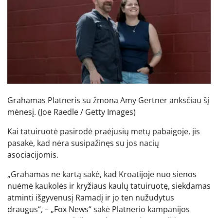
Grahamas Platneris su žmona Amy Gertner anksčiau šį
mėnesį.
(Joe Raedle / Getty Images)
Kai tatuiruotė pasirodė praėjusių metų pabaigoje, jis
pasakė, kad nėra susipažinęs su jos nacių
asociacijomis.
„Grahamas ne kartą sakė, kad Kroatijoje nuo sienos
nuėmė kaukolės ir kryžiaus kaulų tatuiruotę, siekdamas
atminti išgyvenusį Ramadį ir jo ten nužudytus
draugus“, – „Fox News“ sakė Platnerio kampanijos