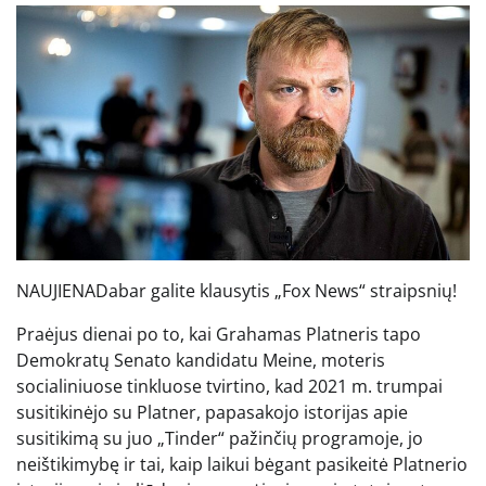
NAUJIENA
Dabar galite klausytis „Fox News“ straipsnių!
Praėjus dienai po to, kai Grahamas Platneris tapo
Demokratų Senato kandidatu Meine, moteris
socialiniuose tinkluose tvirtino, kad 2021 m. trumpai
susitikinėjo su Platner, papasakojo istorijas apie
susitikimą su juo „Tinder“ pažinčių programoje, jo
neištikimybę ir tai, kaip laikui bėgant pasikeitė Platnerio