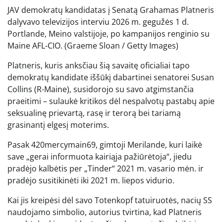
JAV demokratų kandidatas į Senatą Grahamas Platneris
dalyvavo televizijos interviu 2026 m. gegužės 1 d.
Portlande, Meino valstijoje, po kampanijos renginio su
Maine AFL-CIO.
(Graeme Sloan / Getty Images)
Platneris, kuris anksčiau šią savaitę oficialiai tapo
demokratų kandidate iššūkį dabartinei senatorei Susan
Collins (R-Maine), susidorojo su savo atgimstančia
praeitimi – sulaukė kritikos dėl nespalvotų pastabų apie
seksualinę prievartą, rasę ir terorą bei tariamą
grasinantį elgesį moterims.
Pasak 420mercymain69, gimtoji Merilande, kuri laikė
save „gerai informuota kairiąja pažiūrėtoja“, jiedu
pradėjo kalbėtis per „Tinder“ 2021 m. vasario mėn. ir
pradėjo susitikinėti iki 2021 m. liepos vidurio.
Kai jis kreipėsi dėl savo Totenkopf tatuiruotės, nacių SS
naudojamo simbolio, autorius tvirtina, kad Platneris