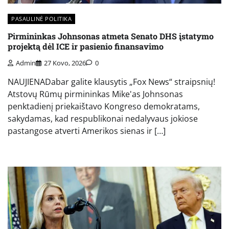
PASAULINĖ POLITIKA
Pirmininkas Johnsonas atmeta Senato DHS įstatymo
projektą dėl ICE ir pasienio finansavimo
Admin
27 Kovo, 2026
0
NAUJIENADabar galite klausytis „Fox News“ straipsnių!
Atstovų Rūmų pirmininkas Mike'as Johnsonas
penktadienį priekaištavo Kongreso demokratams,
sakydamas, kad respublikonai nedalyvaus jokiose
pastangose ​​atverti Amerikos sienas ir […]