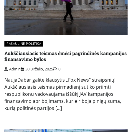
PASAULINĖ POLITIKA
Aukščiausiasis teismas ėmėsi pagrindinės kampanijos
finansavimo bylos
Admin
30 Birželio, 2025
0
NaujaDabar galite klausytis „Fox News“ straipsnių!
Aukščiausiasis teismas pirmadienį sutiko priimti
respublikonų vadovaujamą iššūkį JAV kampanijos
finansavimo apribojimams, kurie riboja pinigų sumą,
kurią politinės partijos […]