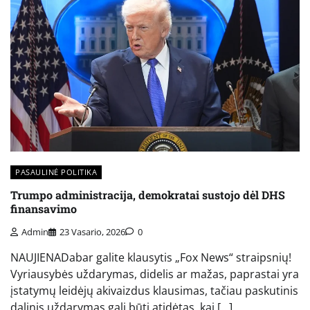
PASAULINĖ POLITIKA
Trumpo administracija, demokratai sustojo dėl DHS
finansavimo
Admin
23 Vasario, 2026
0
NAUJIENADabar galite klausytis „Fox News“ straipsnių!
Vyriausybės uždarymas, didelis ar mažas, paprastai yra
įstatymų leidėjų akivaizdus klausimas, tačiau paskutinis
dalinis uždarymas gali būti atidėtas, kai […]