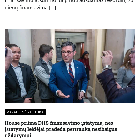
finansavimo atkūrimo, taip nutraukdamas rekordinį 75
dienų finansavimą […]
PASAULINĖ POLITIKA
House priima DHS finansavimo įstatymą, nes
įstatymų leidėjai pradeda pertrauką nesibaigus
uždarymui