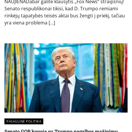
NAUJIENADabar galite klausytis „Fox News“ straipsnių!
Senato respublikonai tikisi, kad D. Trumpo remiami
rinkėjų tapatybės teisės aktai bus žengti į priekį, tačiau
yra viena problema […]
PASAULINĖ POLITIKA
Senato GOP kovoja su Trumpo pagalbos mažinimu