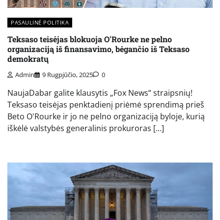
PASAULINĖ POLITIKA
Teksaso teisėjas blokuoja O'Rourke ne pelno
organizaciją iš finansavimo, bėgančio iš Teksaso
demokratų
Admin
9 Rugpjūčio, 2025
0
NaujaDabar galite klausytis „Fox News“ straipsnių!
Teksaso teisėjas penktadienį priėmė sprendimą prieš
Beto O'Rourke ir jo ne pelno organizaciją byloje, kurią
iškėlė valstybės generalinis prokuroras […]