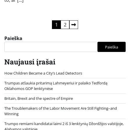
to, ar […]
Įrašų
1
2
puslapiavimas
Paieška
Paieška
Naujausi įrašai
How Children Became a City’s Lead Detectors
Trumpas atšaukia pritarimą Lahmeyeriui ir palaiko Tedfordą
Oklahomos GOP lenktynėse
Britain, Brexit and the spectre of Empire
The Troublemakers of the Labor Movement Are Still Fighting–and
Winning
Trumpo remiami kandidatai laimi 2 iš 3 lenktynių Džordžijos valstijoje,
Alabamos valstijoje