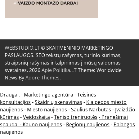
WEBSTUDIO.LT
© SKAITMENINIO MARKETINGO
PASLAUGOS. SEO tekstų rašymas, turinio kūrimas,
straipsnių rašymas ir talpinimas į mūsų valdomas
svetaines. 2026
Apie Politika.LT
Theme: Worldwide
News By
Adore Themes
.
Draugai: -
Marketingo agentūra
-
Teisinės
konsultacijos
-
Skaidrių skenavimas
-
Klaipedos miesto
naujienos
-
Miesto naujienos
-
Saulius Narbutas
-
Įvaizdžio
kūrimas
-
Veidoskaita
-
Teniso treniruotės
- Pranešimai
spaudai -
Kauno naujienos
-
Regionų naujienos
-
Palangos
naujienos