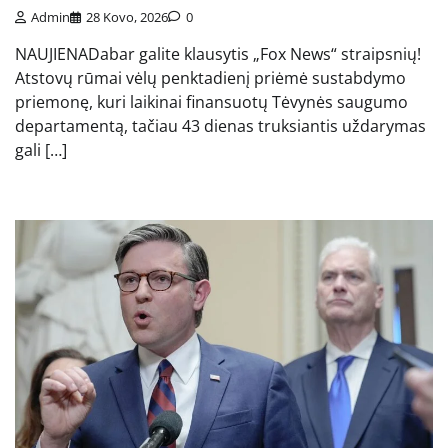
Admin
28 Kovo, 2026
0
NAUJIENADabar galite klausytis „Fox News“ straipsnių!
Atstovų rūmai vėlų penktadienį priėmė sustabdymo
priemonę, kuri laikinai finansuotų Tėvynės saugumo
departamentą, tačiau 43 dienas truksiantis uždarymas
gali […]