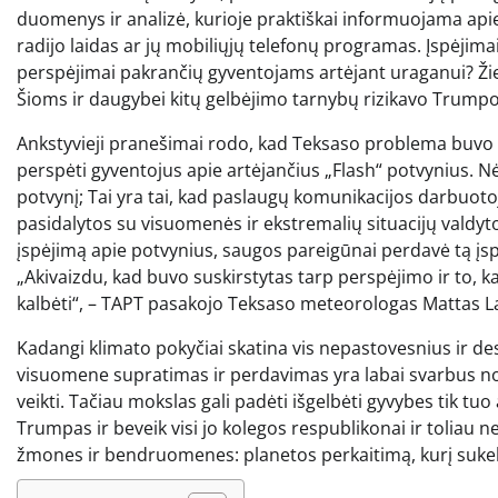
duomenys ir analizė, kurioje praktiškai informuojama apie
radijo laidas ar jų mobiliųjų telefonų programas. Įspėjimai
perspėjimai pakrančių gyventojams artėjant uraganui? Žie
Šioms ir daugybei kitų gelbėjimo tarnybų rizikavo Trump
Ankstyvieji pranešimai rodo, kad Teksaso problema buvo
perspėti gyventojus apie artėjančius „Flash“ potvynius. N
potvynį; Tai yra tai, kad paslaugų komunikacijos darbuoto
pasidalytos su visuomenės ir ekstremalių situacijų valdyto
įspėjimą apie potvynius, saugos pareigūnai perdavė tą įsp
„Akivaizdu, kad buvo suskirstytas tarp perspėjimo ir to, kai
kalbėti“, – TAPT pasakojo Teksaso meteorologas Mattas L
Kadangi klimato pokyčiai skatina vis nepastovesnius ir des
visuomene supratimas ir perdavimas yra labai svarbus norin
veikti. Tačiau mokslas gali padėti išgelbėti gyvybes tik tuo 
Trumpas ir beveik visi jo kolegos respublikonai ir toliau n
žmones ir bendruomenes: planetos perkaitimą, kurį sukeli