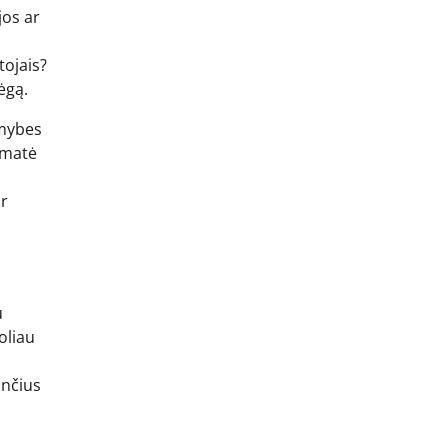
jos ar
tojais?
ėgą.
imybes
umatė
ir
u
oliau
ančius