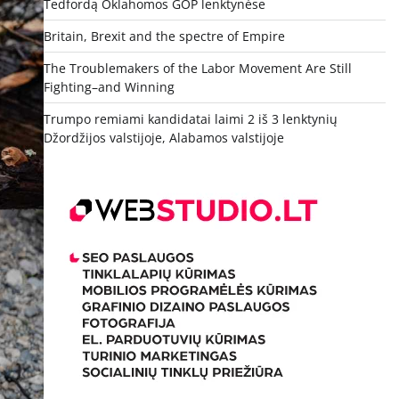
Tedfordą Oklahomos GOP lenktynėse
Britain, Brexit and the spectre of Empire
The Troublemakers of the Labor Movement Are Still
Fighting–and Winning
Trumpo remiami kandidatai laimi 2 iš 3 lenktynių
Džordžijos valstijoje, Alabamos valstijoje