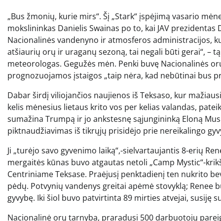
„Bus žmonių, kurie mirs“. Šį „Stark“ įspėjimą vasario mėnesį paskelbė Kalifornijos universiteto Los Andželo klimato
mokslininkas Danielis Swainas po to, kai JAV prezidentas
Nacionalinės vandenyno ir atmosferos administracijos, ku
atšiaurių orų ir uraganų sezoną, tai negali būti gerai“, – 
meteorologas. Gegužės mėn. Penki buvę Nacionalinės orų
prognozuojamos įstaigos „taip nėra, kad nebūtinai bus p
Dabar širdį viliojančios naujienos iš Teksaso, kur mažiausi
kelis mėnesius lietaus krito vos per kelias valandas, pateik
sumažina Trumpą ir jo ankstesnę sąjungininką Eloną Muską,
piktnaudžiavimas iš tikrųjų prisidėjo prie nereikalingo g
Ji „turėjo savo gyvenimo laiką“,-sielvartaujantis 8-erių Ren
mergaitės kūnas buvo atgautas netoli „Camp Mystic“-kri
Centriniame Teksase. Praėjusį penktadienį ten nukrito bev
pėdų. Potvynių vandenys greitai apėmė stovyklą; Renee bu
gyvybę. Iki šiol buvo patvirtinta 89 mirties atvejai, susiję
Nacionalinė orų tarnyba, praradusi 500 darbuotojų pare