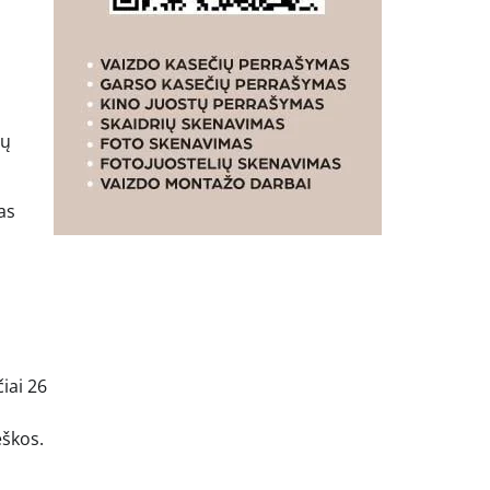
rų
as
iai 26
eškos.