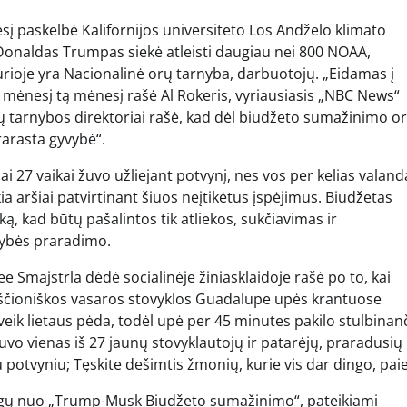
 Donaldas Trumpas siekė atleisti daugiau nei 800 NOAA,
rioje yra Nacionalinė orų tarnyba, darbuotojų. „Eidamas į
tą mėnesį tą mėnesį rašė Al Rokeris, vyriausiasis „NBC News“
 tarnybos direktoriai rašė, kad dėl biudžeto sumažinimo o
rarasta gyvybė“.
ai 27 vaikai žuvo užliejant potvynį, nes vos per kelias valand
ia aršiai patvirtinant šiuos neįtikėtus įspėjimus. Biudžetas
 kad būtų pašalintos tik atliekos, sukčiavimas ir
yvybės praradimo.
ee Smajstrla dėdė socialinėje žiniasklaidoje rašė po to, kai
kščioniškos vasaros stovyklos Guadalupe upės krantuose
eik lietaus pėda, todėl upė per 45 minutes pakilo stulbinanč
vo vienas iš 27 jaunų stovyklautojų ir patarėjų, praradusių
 su potvyniu; Tęskite dešimtis žmonių, kurie vis dar dingo, pai
igų nuo „Trump-Musk Biudžeto sumažinimo“, pateikiami