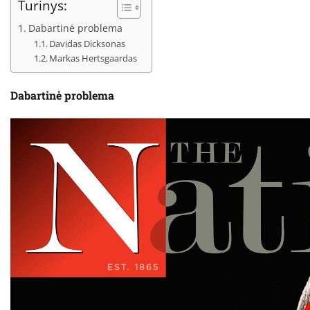
Turinys:
Dabartinė problema
Davidas Dicksonas
Markas Hertsgaardas
Dabartinė problema