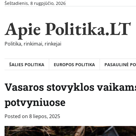
Skip
Šeštadienis, 8 rugpjūčio, 2026
to
content
Apie Politika.LT
Politika, rinkimai, rinkejai
ŠALIES POLITIKA
EUROPOS POLITIKA
PASAULINĖ PO
Vasaros stovyklos vaikams
potvyniuose
Posted on
8 liepos, 2025