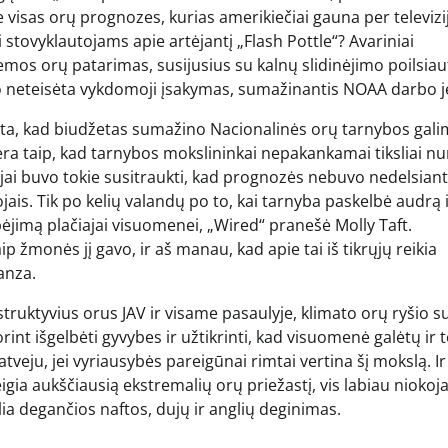
 visas orų prognozes, kurias amerikiečiai gauna per televizi
 stovyklautojams apie artėjantį „Flash Pottle“? Avariniai
mos orų patarimas, susijusius su kalnų slidinėjimo poilsiau
o neteisėta vykdomoji įsakymas, sumažinantis NOAA darbo j
 ta, kad biudžetas sumažino Nacionalinės orų tarnybos gal
ėra taip, kad tarnybos mokslininkai nepakankamai tiksliai n
jai buvo tokie susitraukti, kad prognozės nebuvo nedelsiant
jais. Tik po kelių valandų po to, kai tarnyba paskelbė audrą 
ėjimą plačiajai visuomenei, „Wired“ pranešė Molly Taft.
p žmonės jį gavo, ir aš manau, kad apie tai iš tikrųjų reikia
anza.
truktyvius orus JAV ir visame pasaulyje, klimato orų ryšio s
t išgelbėti gyvybes ir užtikrinti, kad visuomenė galėtų ir t
atveju, jei vyriausybės pareigūnai rimtai vertina šį mokslą. Ir
eigia aukščiausią ekstremalių orų priežastį, vis labiau niokoj
a degančios naftos, dujų ir anglių deginimas.