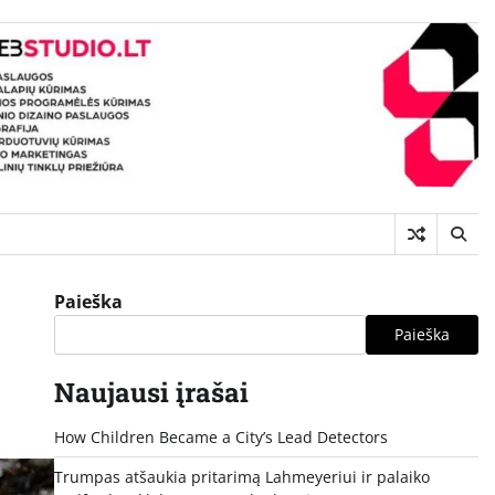
Paieška
Paieška
Naujausi įrašai
How Children Became a City’s Lead Detectors
Trumpas atšaukia pritarimą Lahmeyeriui ir palaiko