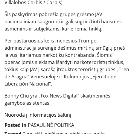
Villalobos Corbis / Corbis)
Šis paskyrimas pabrėžia grupės grėsmę JAV
nacionaliniam saugumui ir gali sugriežtinti bausmes
asmenims ir subjektams, kurie remia tinklą.
Per pastaruosius kelis mėnesius Trumpo
administracija surengė dešimtis mirtinų smūgių prieš
laivus, įtariamus narkotikų kontrabanda. Šiomis
operacijomis siekiama išardyti narkoteroristų tinklus,
tokius kaip JAV į sąrašą įtrauktos teroristų grupės „Tren
de Aragua“ Venesueloje ir Kolumbijos „Ejército de
Liberación Nacional“.
Bonny Chu yra „Fox News Digital“ skaitmeninės
gamybos asistentas.
Nuoroda į informacijos šaltinį
Posted in
PASAULINĖ POLITIKA
Tagged
Clan
,
dėl
,
didžiausią
,
ginkluotą
,
golfo
,