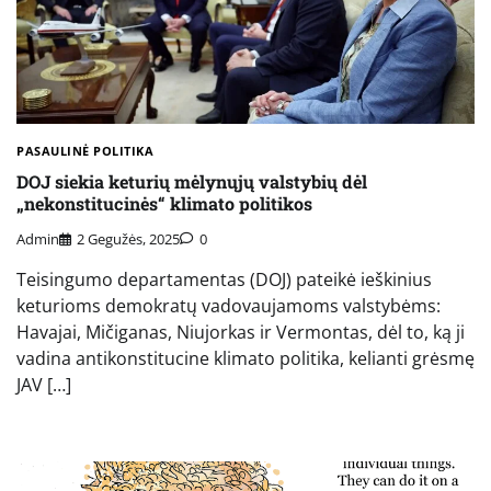
PASAULINĖ POLITIKA
DOJ siekia keturių mėlynųjų valstybių dėl
„nekonstitucinės“ klimato politikos
Admin
2 Gegužės, 2025
0
Teisingumo departamentas (DOJ) pateikė ieškinius
keturioms demokratų vadovaujamoms valstybėms:
Havajai, Mičiganas, Niujorkas ir Vermontas, dėl to, ką ji
vadina antikonstitucine klimato politika, kelianti grėsmę
JAV […]