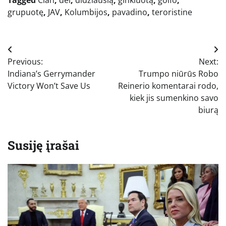
grupuotę
,
JAV
,
Kolumbijos
,
pavadino
,
teroristine
Navigacija
Previous:
Next:
tarp
Indiana’s Gerrymander
Trumpo niūrūs Robo
įrašų
Victory Won’t Save Us
Reinerio komentarai rodo,
kiek jis sumenkino savo
biurą
Susiję įrašai