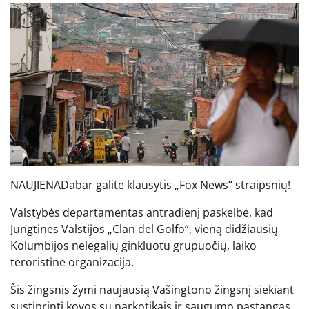
NAUJIENA
Dabar galite klausytis „Fox News“ straipsnių!
Valstybės departamentas antradienį paskelbė, kad
Jungtinės Valstijos „Clan del Golfo“, vieną didžiausių
Kolumbijos nelegalių ginkluotų grupuočių, laiko
teroristine organizacija.
Šis žingsnis žymi naujausią Vašingtono žingsnį siekiant
sustiprinti kovos su narkotikais ir saugumo pastangas