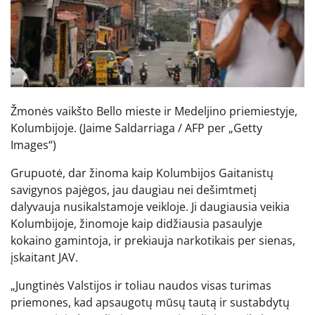
Žmonės vaikšto Bello mieste ir Medeljino priemiestyje,
Kolumbijoje.
(Jaime Saldarriaga / AFP per „Getty
Images“)
Grupuotė, dar žinoma kaip Kolumbijos Gaitanistų
savigynos pajėgos, jau daugiau nei dešimtmetį
dalyvauja nusikalstamoje veikloje. Ji daugiausia veikia
Kolumbijoje, žinomoje kaip didžiausia pasaulyje
kokaino gamintoja, ir prekiauja narkotikais per sienas,
įskaitant JAV.
„Jungtinės Valstijos ir toliau naudos visas turimas
priemones, kad apsaugotų mūsų tautą ir sustabdytų