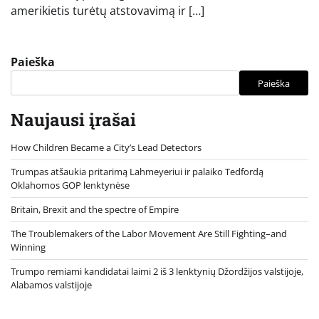
amerikietis turėtų atstovavimą ir […]
Paieška
Paieška
Naujausi įrašai
How Children Became a City’s Lead Detectors
Trumpas atšaukia pritarimą Lahmeyeriui ir palaiko Tedfordą
Oklahomos GOP lenktynėse
Britain, Brexit and the spectre of Empire
The Troublemakers of the Labor Movement Are Still Fighting–and
Winning
Trumpo remiami kandidatai laimi 2 iš 3 lenktynių Džordžijos valstijoje,
Alabamos valstijoje