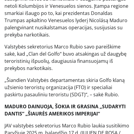
netoli Kolumbijos ir Venesuelos sienos. Įtampa regione
smarkiai išaugo po to, kai prezidentas Donaldas
Trumpas apkaltino Venesuelos lyderį Nicolásą Maduro
palengvinant nusikalstamas operacijas, susijusias su
prekyba narkotikais.
Valstybės sekretorius Marco Rubio savo pareiškime
sakė, kad „Clan del Golfo“ buvo atsakingas už daugybę
teroristinių išpuolių, daugiausia finansuojamų iš
prekybos narkotikais.
„Šiandien Valstybės departamentas skiria Golfo klaną
užsienio teroristų organizacija (FTO) ir specialiai
paskirtu pasauliniu teroristu (SDGT)“, – sakė Rubio.
MADURO DAINUOJA, ŠOKIA IR GRASINA „SUDARYTI
DANTIS“ „ŠIAURĖS AMERIKOS IMPERIJAI“
JAV valstybės sekretorius Marco Rubio laukia susitikimo
Paryžiuje 2025 m. balandžio 17 d.
(JULIEN DE ROSA /