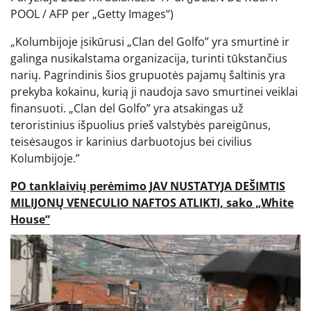
POOL / AFP per „Getty Images“)
„Kolumbijoje įsikūrusi „Clan del Golfo” yra smurtinė ir
galinga nusikalstama organizacija, turinti tūkstančius
narių. Pagrindinis šios grupuotės pajamų šaltinis yra
prekyba kokainu, kurią ji naudoja savo smurtinei veiklai
finansuoti. „Clan del Golfo” yra atsakingas už
teroristinius išpuolius prieš valstybės pareigūnus,
teisėsaugos ir karinius darbuotojus bei civilius
Kolumbijoje.”
PO tanklaivių perėmimo JAV NUSTATYJA DEŠIMTIS
MILIJONŲ VENECULIO NAFTOS ATLIKTI, sako „White
House“