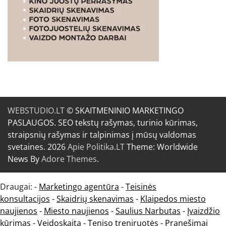
WEBSTUDIO.LT
© SKAITMENINIO MARKETINGO
PASLAUGOS. SEO tekstų rašymas, turinio kūrimas,
straipsnių rašymas ir talpinimas į mūsų valdomas
svetaines. 2026
Apie Politika.LT
Theme: Worldwide
News By
Adore Themes
.
Draugai: -
Marketingo agentūra
-
Teisinės
konsultacijos
-
Skaidrių skenavimas
-
Klaipedos miesto
naujienos
-
Miesto naujienos
-
Saulius Narbutas
-
Įvaizdžio
kūrimas
-
Veidoskaita
-
Teniso treniruotės
- Pranešimai