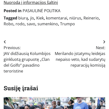
Nuoroda į informacijos šaltinį
Posted in
PASAULINĖ POLITIKA
Tagged
biurą
,
jis
,
Kiek
,
komentarai
,
niūrus
,
Reinerio
,
Robo
,
rodo
,
savo
,
sumenkino
,
Trumpo
Navigacija
Previous:
Next:
tarp
JAV didžiausią Kolumbijos
Merilando įstatymų leidėjas
įrašų
ginkluotą grupuotę „Clan
nepaiso veto, kad sudarytų
del Golfo“ pavadino
reparacijų komisiją
teroristine
Susiję įrašai