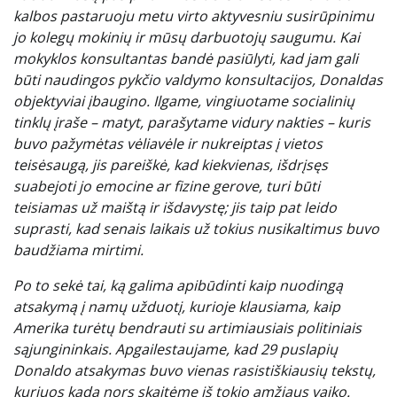
kalbos pastaruoju metu virto aktyvesniu susirūpinimu
jo kolegų mokinių ir mūsų darbuotojų saugumu. Kai
mokyklos konsultantas bandė pasiūlyti, kad jam gali
būti naudingos pykčio valdymo konsultacijos, Donaldas
objektyviai įbaugino. Ilgame, vingiuotame socialinių
tinklų įraše – matyt, parašytame vidury nakties – kuris
buvo pažymėtas vėliavėle ir nukreiptas į vietos
teisėsaugą, jis pareiškė, kad kiekvienas, išdrįsęs
suabejoti jo emocine ar fizine gerove, turi būti
teisiamas už maištą ir išdavystę; jis taip pat leido
suprasti, kad senais laikais už tokius nusikaltimus buvo
baudžiama mirtimi.
Po to sekė tai, ką galima apibūdinti kaip nuodingą
atsakymą į namų užduotį, kurioje klausiama, kaip
Amerika turėtų bendrauti su artimiausiais politiniais
sąjungininkais. Apgailestaujame, kad 29 puslapių
Donaldo atsakymas buvo vienas rasistiškiausių tekstų,
kuriuos kada nors skaitėme iš tokio amžiaus vaiko.