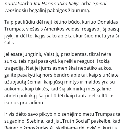
nuotaka
arba
Kai Haris sutiko Sally…
arba
Spinal
Tap
žinosiu begalinį pabaigos žiaurumą.
Taip pat liūdiu dėl neįtikėtino būdo, kuriuo Donaldas
Trumpas, viešasis Amerikos veidas, reagavo į šį baisų
įvykį, ir dėl to, ką jis sako apie tai, kur šiuo metu yra ši
šalis.
Jei esate Jungtinių Valstijų prezidentas, tikrai nėra
sunku teisingai pasakyti, ką reikia reaguoti į tokią
tragediją. Net jei jums asmeniškai nepatiko aukos,
galite pasakyti ką nors bendro apie tai, kaip siunčiate
užuojautą šeimai, kaip jūsų mintys ir maldos yra su
aukomis, kaip tikitės, kad šią akimirką mes galime
atidėti politiką į šalį ir liūdėti kaip tauta dėl kultūros
ikonos praradimo.
Ir vis dėlto savo piktybinio senėjimo metu Trumpas tai
sugadino. Stebina, kad jis „Truth Social“ paskelbė, kad
Reinerio žmogžudystė „skelbiama dėl pykčio, kurį jis