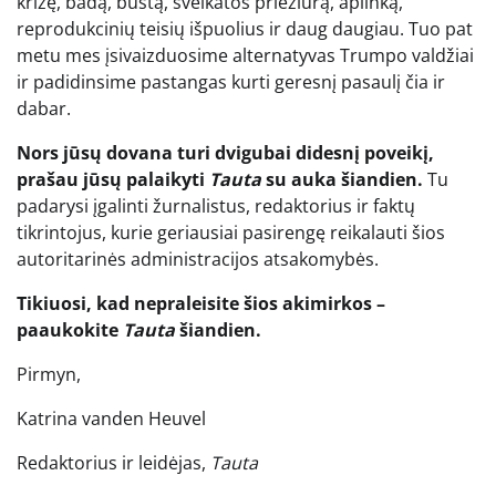
krizę, badą, būstą, sveikatos priežiūrą, aplinką,
reprodukcinių teisių išpuolius ir daug daugiau. Tuo pat
metu mes įsivaizduosime alternatyvas Trumpo valdžiai
ir padidinsime pastangas kurti geresnį pasaulį čia ir
dabar.
Nors jūsų dovana turi dvigubai didesnį poveikį,
prašau jūsų palaikyti
Tauta
su auka šiandien
.
Tu
padarysi
įgalinti žurnalistus, redaktorius ir faktų
tikrintojus, kurie geriausiai pasirengę reikalauti šios
autoritarinės administracijos atsakomybės.
Tikiuosi, kad nepraleisite šios akimirkos –
paaukokite
Tauta
šiandien.
Pirmyn,
Katrina vanden Heuvel
Redaktorius ir leidėjas,
Tauta