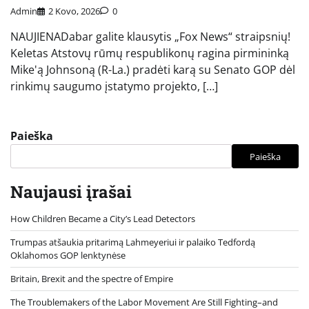
Admin
2 Kovo, 2026
0
NAUJIENADabar galite klausytis „Fox News“ straipsnių!
Keletas Atstovų rūmų respublikonų ragina pirmininką
Mike'ą Johnsoną (R-La.) pradėti karą su Senato GOP dėl
rinkimų saugumo įstatymo projekto, […]
Paieška
Paieška
Naujausi įrašai
How Children Became a City’s Lead Detectors
Trumpas atšaukia pritarimą Lahmeyeriui ir palaiko Tedfordą
Oklahomos GOP lenktynėse
Britain, Brexit and the spectre of Empire
The Troublemakers of the Labor Movement Are Still Fighting–and