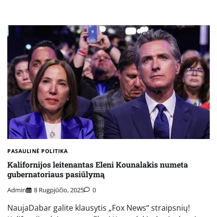
PASAULINĖ POLITIKA
Kalifornijos leitenantas Eleni Kounalakis numeta
gubernatoriaus pasiūlymą
Admin
8 Rugpjūčio, 2025
0
NaujaDabar galite klausytis „Fox News“ straipsnių!