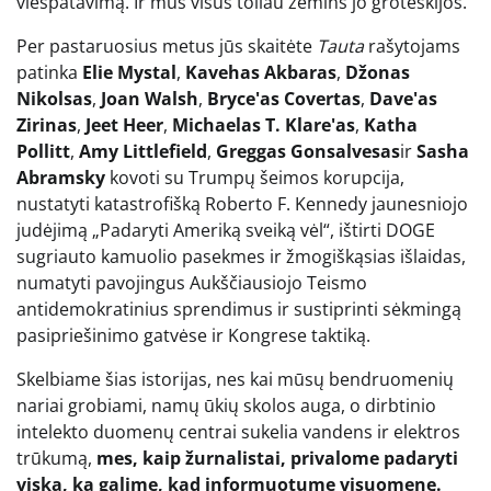
viešpatavimą. Ir mus visus toliau žemins jo groteskijos.
Per pastaruosius metus jūs skaitėte
Tauta
rašytojams
patinka
Elie Mystal
,
Kavehas Akbaras
,
Džonas
Nikolsas
,
Joan Walsh
,
Bryce'as Covertas
,
Dave'as
Zirinas
,
Jeet Heer
,
Michaelas T. Klare'as
,
Katha
Pollitt
,
Amy Littlefield
,
Greggas Gonsalvesas
ir
Sasha
Abramsky
kovoti su Trumpų šeimos korupcija,
nustatyti katastrofišką Roberto F. Kennedy jaunesniojo
judėjimą „Padaryti Ameriką sveiką vėl“, ištirti DOGE
sugriauto kamuolio pasekmes ir žmogiškąsias išlaidas,
numatyti pavojingus Aukščiausiojo Teismo
antidemokratinius sprendimus ir sustiprinti sėkmingą
pasipriešinimo gatvėse ir Kongrese taktiką.
Skelbiame šias istorijas, nes kai mūsų bendruomenių
nariai grobiami, namų ūkių skolos auga, o dirbtinio
intelekto duomenų centrai sukelia vandens ir elektros
trūkumą,
mes, kaip žurnalistai, privalome padaryti
viską, ką galime, kad informuotume visuomenę.