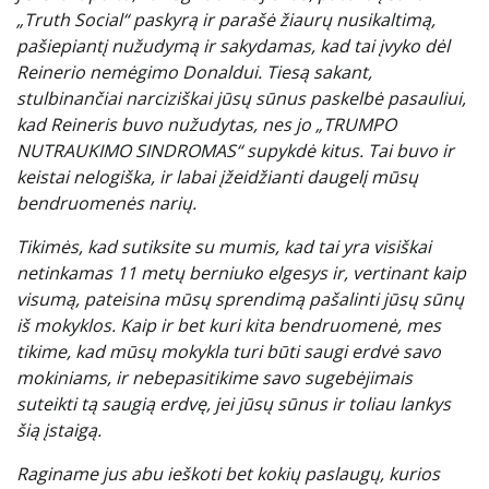
„Truth Social“ paskyrą ir parašė žiaurų nusikaltimą,
pašiepiantį nužudymą ir sakydamas, kad tai įvyko dėl
Reinerio nemėgimo Donaldui. Tiesą sakant,
stulbinančiai narciziškai jūsų sūnus paskelbė pasauliui,
kad Reineris buvo nužudytas, nes jo „TRUMPO
NUTRAUKIMO SINDROMAS“ supykdė kitus. Tai buvo ir
keistai nelogiška, ir labai įžeidžianti daugelį mūsų
bendruomenės narių.
Tikimės, kad sutiksite su mumis, kad tai yra visiškai
netinkamas 11 metų berniuko elgesys ir, vertinant kaip
visumą, pateisina mūsų sprendimą pašalinti jūsų sūnų
iš mokyklos. Kaip ir bet kuri kita bendruomenė, mes
tikime, kad mūsų mokykla turi būti saugi erdvė savo
mokiniams, ir nebepasitikime savo sugebėjimais
suteikti tą saugią erdvę, jei jūsų sūnus ir toliau lankys
šią įstaigą.
Raginame jus abu ieškoti bet kokių paslaugų, kurios