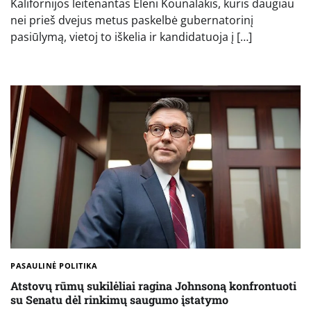
Kalifornijos leitenantas Eleni Kounalakis, kuris daugiau
nei prieš dvejus metus paskelbė gubernatorinį
pasiūlymą, vietoj to iškelia ir kandidatuoja į […]
PASAULINĖ POLITIKA
Atstovų rūmų sukilėliai ragina Johnsoną konfrontuoti
su Senatu dėl rinkimų saugumo įstatymo