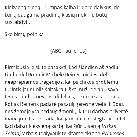
Kiekvieną dieną Trumpas kalba ir daro dalykus, dėl
kurių dauguma pradinių klasių mokinių būtų
sustabdyti.
Skelbimų politika
(ABC naujienos)
Pirmiausia leiskite pasakyti, kad šiandien aš gediu.
Liūdiu dėl Robo ir Michele Reiner mirties, dėl
neaprėpiamos tragedijos, kai psichikos problemų
turintis jaunuolis šaltakraujiškai nužudė abu savo
tėvus. Liūdiu, nes tiek dideliais, tiek mažais būdais
Robas Reineris padarė pasaulį geresne vieta. Liūdiu,
nes žemėje yra nedaug žmonių, kurių darbas privertė
mane juoktis net tada, kai jaučiausi prislėgta, ir todėl,
kad dabar kiekvieną kartą, kai žiūriu seriją
Viskas
Šeimoje
arba sudalyvaukite kitame ekrane
Princesės