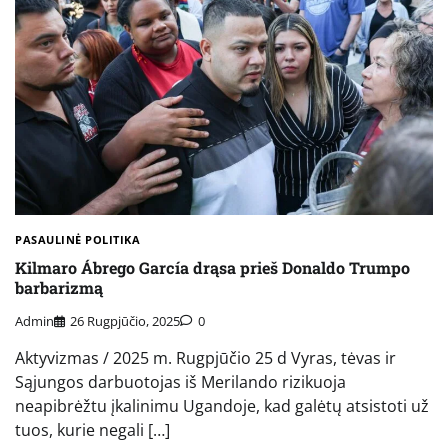
PASAULINĖ POLITIKA
Kilmaro Ábrego García drąsa prieš Donaldo Trumpo
barbarizmą
Admin
26 Rugpjūčio, 2025
0
Aktyvizmas / 2025 m. Rugpjūčio 25 d Vyras, tėvas ir
Sąjungos darbuotojas iš Merilando rizikuoja
neapibrėžtu įkalinimu Ugandoje, kad galėtų atsistoti už
tuos, kurie negali […]