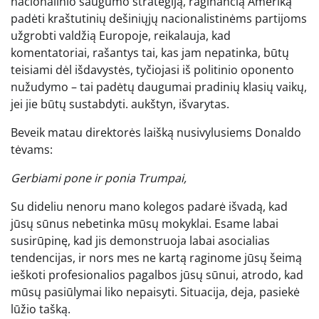
nacionalinio saugumo strategiją, raginančią Ameriką
padėti kraštutinių dešiniųjų nacionalistinėms partijoms
užgrobti valdžią Europoje, reikalauja, kad
komentatoriai, rašantys tai, kas jam nepatinka, būtų
teisiami dėl išdavystės, tyčiojasi iš politinio oponento
nužudymo – tai padėtų daugumai pradinių klasių vaikų,
jei jie būtų sustabdyti. aukštyn, išvarytas.
Beveik matau direktorės laišką nusivylusiems Donaldo
tėvams:
Gerbiami pone ir ponia Trumpai,
Su dideliu nenoru mano kolegos padarė išvadą, kad
jūsų sūnus nebetinka mūsų mokyklai. Esame labai
susirūpinę, kad jis demonstruoja labai asocialias
tendencijas, ir nors mes ne kartą raginome jūsų šeimą
ieškoti profesionalios pagalbos jūsų sūnui, atrodo, kad
mūsų pasiūlymai liko nepaisyti. Situacija, deja, pasiekė
lūžio tašką.