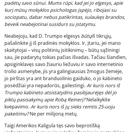
padėtų savo sūnui. Mums rūpi, kad jei jo elgesys, apie
kurį mūsų mokyklos psichologas įspėjo, ribojasi su
sociopatu, dabar nebus patikrintas, sulaukęs brandos,
beveik neabejotinai susidurs su įstatymu.
Neabejoju, kad D. Trumpo elgesys
būtų
iš tikrųjų,
pašalinkite jį iš pradinės mokyklos. Ir, įtariu, jei mano
skaitytojai – visų politinių įsitikinimų – būtų sąžiningi
sau, jie padarytų tokias pačias išvadas. Tačiau šiandien,
apsiginklavęs savo žiauriu liežuviu ir savo internetinio
trolio asmenybe, jis yra galingiausias žmogus žemėje,
jo pirštas yra ant branduolinio gaiduko, o jo kabineto
posėdžiai yra nepadorūs, gailestingi.
Ar kuris nors iš
Trumpo kabineto atsistatydins pasibjaurėjęs dėl jo
piktų pasisakymų apie Robą Reinerį?
Nelaikykite
kvėpavimo.
Ar kuris nors iš jų sieks remtis 25-uoju
pakeitimu?
Ne per milijoną metų.
Taigi Amerikos Kaligula tęs savo beprotišką