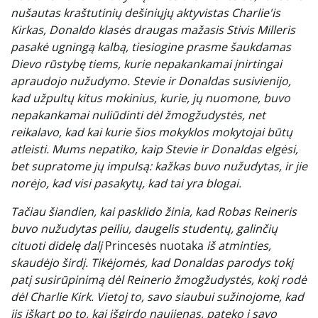
nušautas kraštutinių dešiniųjų aktyvistas Charlie'is
Kirkas, Donaldo klasės draugas mažasis Stivis Milleris
pasakė ugningą kalbą, tiesiogine prasme šaukdamas
Dievo rūstybę tiems, kurie nepakankamai įnirtingai
apraudojo nužudymo. Stevie ir Donaldas susivienijo,
kad užpultų kitus mokinius, kurie, jų nuomone, buvo
nepakankamai nuliūdinti dėl žmogžudystės, net
reikalavo, kad kai kurie šios mokyklos mokytojai būtų
atleisti. Mums nepatiko, kaip Stevie ir Donaldas elgėsi,
bet supratome jų impulsą: kažkas buvo nužudytas, ir jie
norėjo, kad visi pasakytų, kad tai yra blogai.
Tačiau šiandien, kai pasklido žinia, kad Robas Reineris
buvo nužudytas peiliu, daugelis studentų, galinčių
cituoti didelę dalį
Princesės nuotaka
iš atminties,
skaudėjo širdį. Tikėjomės, kad Donaldas parodys tokį
patį susirūpinimą dėl Reinerio žmogžudystės, kokį rodė
dėl Charlie Kirk. Vietoj to, savo siaubui sužinojome, kad
jis iškart po to, kai išgirdo naujienas, pateko į savo