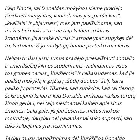
Kaip žinote, kai Donaldas mokyklos kieme pradėjo
įžeidinėti mergaites, vadindamas jas „paršiukais“,
„kvailiais“ ir „bjauriais“, mes jam paaiškinome, kad
mažas berniukas turi ne taip kalbėti su kitais
žmonėmis. Jis atsakė niūriai ir atrodė ypač supykęs dėl
to, kad viena iš jo mokytojų bandė perteikti manieras.
Neilgai trukus jūsų sūnus pradėjo priekaištauti somalio
ir amerikiečių kilmės studentams, vadindamas visus
tos grupės narius „šiukšlėmis“ ir reikalaudamas, kad jie
paliktų mokyklą ir grįžtų į „šūdų duobės“ šalį, kurią
paliko jų protėviai. Tikimės, kad sutiksite, kad tai tiesiog
šokiruojanti kalba ir kad Donaldo amžiaus vaikas turėtų
žinoti geriau, nei taip niekinamai kalbėti apie kitus
žmones. Galų gale, jis jau šešerius metus mokosi
mokykloje, daugiau nei pakankamai laiko suprasti, kad
toks kalbėjimas yra nepriimtinas.
Tačiau mūsų pasipiktinimas dėl šiurkščios Donaldo