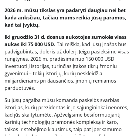
2026 m. mūsų tikslas yra padaryti daugiau nei bet
kada anksčiau, tačiau mums reikia jūsų paramos,
kad tai įvyktų.
Iki gruodžio 31 d. dosnus aukotojas sumokės visas
aukas iki 75 000 USD.
Tai reiškia, kad jūsų įnašas bus
padvigubintas, doleris už dolerį. Jeigu
pasieksime visas
rungtynes, 2026 m. pradėsime nuo 150 000 USD
investuoti į istorijas, turinčias įtakos tikrų žmonių
gyvenimui – tokių istorijų, kurių neskleidžia
milijardieriams priklausančios, įmonių remiamos
parduotuvės.
Su jūsų pagalba mūsų komanda paskelbs svarbias
istorijas, kurių prezidentas ir jo sąjungininkai nenorės,
kad jūs skaitytumėte. Apžvelgsime besiformuojantį
karinių technologijų pramonės kompleksą ir karo,
taikos ir stebėjimo klausimus, taip pat įperkamumo