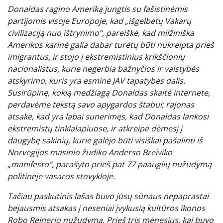
Donaldas ragino Ameriką jungtis su fašistinėmis
partijomis visoje Europoje, kad „išgelbėtų Vakarų
civilizaciją nuo ištrynimo“, pareiškė, kad milžiniška
Amerikos karinė galia dabar turėtų būti nukreipta prieš
imigrantus, ir stojo į ekstremistinius krikščionių
nacionalistus, kurie negerbia bažnyčios ir valstybės
atskyrimo, kuris yra esminė JAV tapatybės dalis.
Susirūpinę, kokią medžiagą Donaldas skaitė internete,
perdavėme tekstą savo apygardos štabui; rajonas
atsakė, kad yra labai sunerimęs, kad Donaldas lankosi
ekstremistų tinklalapiuose, ir atkreipė dėmesį į
daugybę sakinių, kurie galėjo būti visiškai pašalinti iš
Norvegijos masinio žudiko Anderso Breiviko
„manifesto“, parašyto prieš pat 77 paauglių nužudymą
politinėje vasaros stovykloje.
Tačiau paskutinis lašas buvo jūsų sūnaus nepaprastai
bejausmis atsakas į neseniai įvykusią kultūros ikonos
Robo Reinerio nužudymą. Prieš tris mėnesius, kai buvo