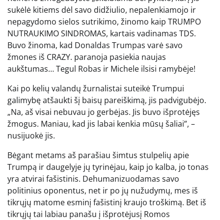
sukėlė kitiems dėl savo didžiulio, nepalenkiamojo ir
nepagydomo sielos sutrikimo, žinomo kaip TRUMPO
NUTRAUKIMO SINDROMAS, kartais vadinamas TDS.
Buvo žinoma, kad Donaldas Trumpas varė savo
žmones iš CRAZY. paranoja pasiekia naujas
aukštumas… Tegul Robas ir Michele ilsisi ramybėje!
Kai po kelių valandų žurnalistai suteikė Trumpui
galimybę atšaukti šį baisų pareiškimą, jis padvigubėjo.
„Na, aš visai nebuvau jo gerbėjas. Jis buvo išprotėjęs
žmogus. Maniau, kad jis labai kenkia mūsų šaliai”, –
nusijuokė jis.
Bėgant metams aš parašiau šimtus stulpelių apie
Trumpą ir daugelyje jų tyrinėjau, kaip jo kalba, jo tonas
yra atvirai fašistinis. Dehumanizuodamas savo
politinius oponentus, net ir po jų nužudymų, mes iš
tikrųjų matome esminį fašistinį kraujo troškimą. Bet iš
tikrųjų tai labiau panašu į išprotėjusį Romos