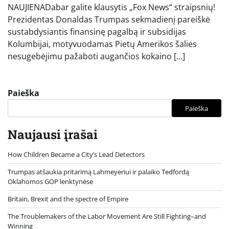
NAUJIENADabar galite klausytis „Fox News“ straipsnių!
Prezidentas Donaldas Trumpas sekmadienį pareiškė
sustabdysiantis finansinę pagalbą ir subsidijas
Kolumbijai, motyvuodamas Pietų Amerikos šalies
nesugebėjimu pažaboti augančios kokaino […]
Paieška
Paieška
Naujausi įrašai
How Children Became a City’s Lead Detectors
Trumpas atšaukia pritarimą Lahmeyeriui ir palaiko Tedfordą
Oklahomos GOP lenktynėse
Britain, Brexit and the spectre of Empire
The Troublemakers of the Labor Movement Are Still Fighting–and
Winning