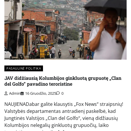
PASAULINĖ POLITIKA
JAV didžiausią Kolumbijos ginkluotą grupuotę „Clan
del Golfo“ pavadino teroristine
Admin
16 Gruodžio, 2025
0
NAUJIENADabar galite klausytis „Fox News“ straipsnių!
Valstybės departamentas antradienį paskelbė, kad
Jungtinės Valstijos „Clan del Golfo“, vieną didžiausių
Kolumbijos nelegalių ginkluotų grupuočių, laiko