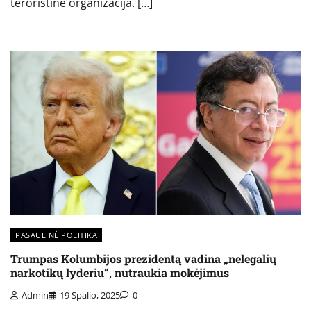
teroristine organizacija. […]
PASAULINĖ POLITIKA
Trumpas Kolumbijos prezidentą vadina „nelegalių
narkotikų lyderiu“, nutraukia mokėjimus
Admin
19 Spalio, 2025
0