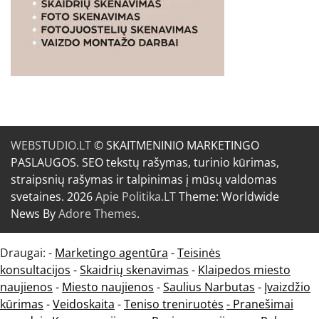
WEBSTUDIO.LT
© SKAITMENINIO MARKETINGO
PASLAUGOS. SEO tekstų rašymas, turinio kūrimas,
straipsnių rašymas ir talpinimas į mūsų valdomas
svetaines. 2026
Apie Politika.LT
Theme: Worldwide
News By
Adore Themes
.
Draugai: -
Marketingo agentūra
-
Teisinės
konsultacijos
-
Skaidrių skenavimas
-
Klaipedos miesto
naujienos
-
Miesto naujienos
-
Saulius Narbutas
-
Įvaizdžio
kūrimas
-
Veidoskaita
-
Teniso treniruotės
- Pranešimai