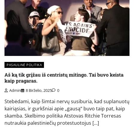
PASAULINĖ POLITIKA
Aš ką tik grįžau iš centristų mitingo. Tai buvo keista
kaip pragaras.
Admin
8 Birželio, 2025
0
Stebėdami, kaip šimtai nervų susiburia, kad suplanuotų
kairiąsias, ir gurkšniai apie „gausą“ buvo taip pat, kaip
skamba. Skelbimo politika Atstovas Ritchie Torresas
nutraukia palestiniečių protestuotojus […]