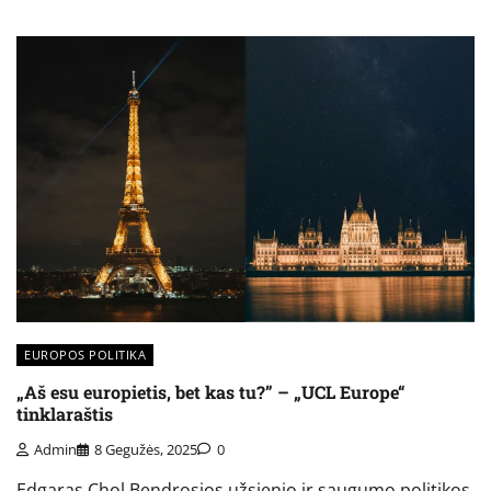
EUROPOS POLITIKA
„Aš esu europietis, bet kas tu?” – „UCL Europe“
tinklaraštis
Admin
8 Gegužės, 2025
0
Edgaras Chol Bendrosios užsienio ir saugumo politikos