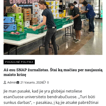
PASAULINĖ POLITIKA
Aš esu SNAP žurnalistas. Štai ką mačiau per naujausią
maisto krizę
Admin
21 Vasario, 2026
0
Jie man pasakė, kad jie yra globėjai netoliese
esančiuose universiteto bendrabučiuose. „Turi būti
sunkus darbas“, – pasakiau, į ką jie atsakė pabrėžtinai