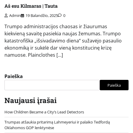
Aš esu Kilmaras | Tauta
Admin
19 Balandžio, 2025
0
Trumpo administracijos chaosas ir žiaurumas
kiekvieną savaitę pasiekia naujas žemumas. Trumpo
katastrofiška „išsivadavimo diena“ sužavėjo pasaulio
ekonomiką ir sukėlė dar vieną konstitucinę krizę
namuose. Plainclothes […]
Paieška
Paieška
Naujausi įrašai
How Children Became a City’s Lead Detectors
Trumpas atšaukia pritarimą Lahmeyeriui ir palaiko Tedfordą
Oklahomos GOP lenktynėse