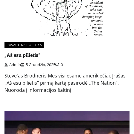
PASAULINĖ POLITIKA
„Aš esu pilietis“
Admin
5 Gruodžio, 2025
0
Steve'as Brodneris Mes visi esame amerikiečiai. Įrašas
„Aš esu pilietis“ pirmą kartą pasirodė „The Nation“.
Nuoroda į informacijos šaltinį