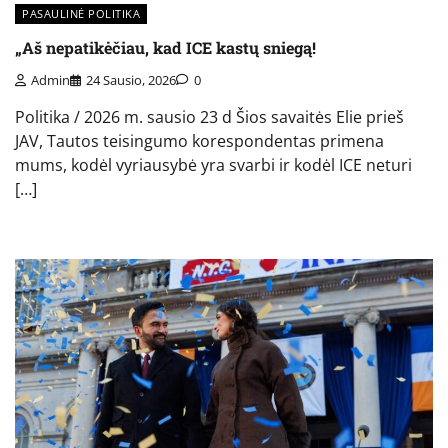
PASAULINĖ POLITIKA
„Aš nepatikėčiau, kad ICE kastų sniegą!
Admin
24 Sausio, 2026
0
Politika / 2026 m. sausio 23 d Šios savaitės Elie prieš
JAV, Tautos teisingumo korespondentas primena
mums, kodėl vyriausybė yra svarbi ir kodėl ICE neturi
[…]