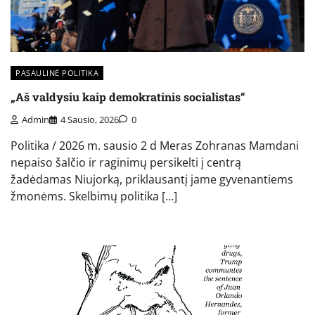
PASAULINĖ POLITIKA
„Aš valdysiu kaip demokratinis socialistas“
Admin
4 Sausio, 2026
0
Politika / 2026 m. sausio 2 d Meras Zohranas Mamdani
nepaiso šalčio ir raginimų persikelti į centrą
žadėdamas Niujorką, priklausantį jame gyvenantiems
žmonėms. Skelbimų politika […]