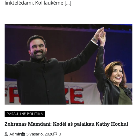
linktelėdami. Kol laukėme […]
PASAULINĖ POLITIKA
Zohranas Mamdani: Kodėl aš palaikau Kathy Hochul
Admin
5 Vasario, 2026
0