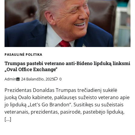
PASAULINĖ POLITIKA
Trumpas pastebi veterano anti-Bideno lipduką linksmi
„Oval Office Exchange“
Admin
24 Balandžio, 2025
0
Prezidentas Donaldas Trumpas trečiadienį sukėlė
juoką Ovalo kabinete, paklausęs sužeisto veterano apie
jo lipduką „Let's Go Brandon“. Susitikęs su sužeistais
veteranais, prezidentas, pasirodė, pastebėjo lipduką,
[…]