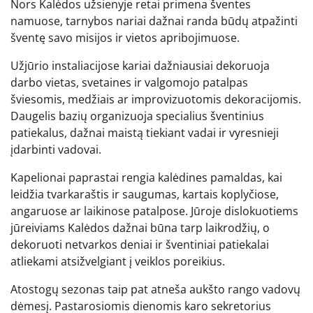
Nors Kalėdos užsienyje retai primena šventes
namuose, tarnybos nariai dažnai randa būdų atpažinti
šventę savo misijos ir vietos apribojimuose.
Užjūrio instaliacijose kariai dažniausiai dekoruoja
darbo vietas, svetaines ir valgomojo patalpas
šviesomis, medžiais ar improvizuotomis dekoracijomis.
Daugelis bazių organizuoja specialius šventinius
patiekalus, dažnai maistą tiekiant vadai ir vyresnieji
įdarbinti vadovai.
Kapelionai paprastai rengia kalėdines pamaldas, kai
leidžia tvarkaraštis ir saugumas, kartais koplyčiose,
angaruose ar laikinose patalpose. Jūroje dislokuotiems
jūreiviams Kalėdos dažnai būna tarp laikrodžių, o
dekoruoti netvarkos deniai ir šventiniai patiekalai
atliekami atsižvelgiant į veiklos poreikius.
Atostogų sezonas taip pat atneša aukšto rango vadovų
dėmesį. Pastarosiomis dienomis karo sekretorius