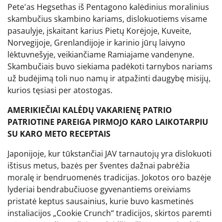
Pete'as Hegsethas iš Pentagono kalėdinius moralinius
skambučius skambino kariams, dislokuotiems visame
pasaulyje, įskaitant karius Pietų Korėjoje, Kuveite,
Norvegijoje, Grenlandijoje ir karinio jūrų laivyno
lėktuvnešyje, veikiančiame Ramiajame vandenyne.
Skambučiais buvo siekiama padėkoti tarnybos nariams
už budėjimą toli nuo namų ir atpažinti daugybę misijų,
kurios tęsiasi per atostogas.
AMERIKIEČIAI KALĖDŲ VAKARIENĘ PATRIO
PATRIOTINE PAREIGA PIRMOJO KARO LAIKOTARPIU
SU KARO METO RECEPTAIS
Japonijoje, kur tūkstančiai JAV tarnautojų yra dislokuoti
ištisus metus, bazės per šventes dažnai pabrėžia
moralę ir bendruomenės tradicijas. Jokotos oro bazėje
lyderiai bendrabučiuose gyvenantiems oreiviams
pristatė keptus sausainius, kurie buvo kasmetinės
instaliacijos „Cookie Crunch“ tradicijos, skirtos paremti