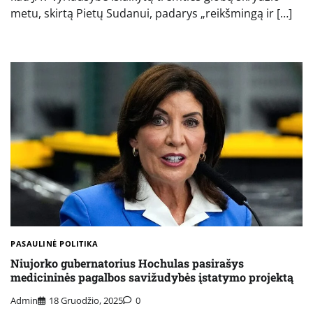
metu, skirtą Pietų Sudanui, padarys „reikšmingą ir […]
PASAULINĖ POLITIKA
Niujorko gubernatorius Hochulas pasirašys
medicininės pagalbos savižudybės įstatymo projektą
Admin
18 Gruodžio, 2025
0