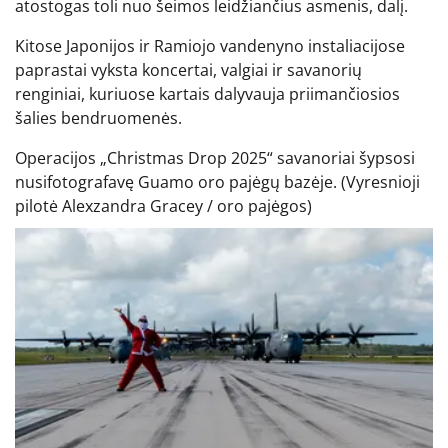
atostogas toli nuo šeimos leidžiančius asmenis, dalį.
Kitose Japonijos ir Ramiojo vandenyno instaliacijose
paprastai vyksta koncertai, valgiai ir savanorių
renginiai, kuriuose kartais dalyvauja priimančiosios
šalies bendruomenės.
Operacijos „Christmas Drop 2025“ savanoriai šypsosi
nusifotografavę Guamo oro pajėgų bazėje.
(Vyresnioji
pilotė Alexzandra Gracey / oro pajėgos)