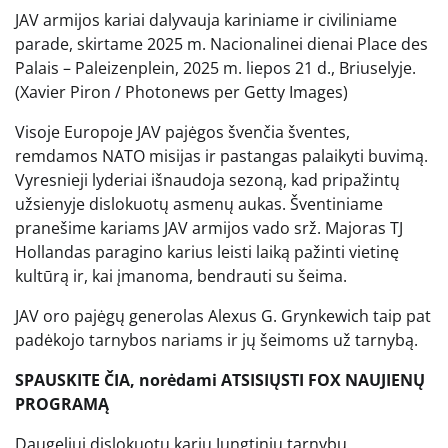
JAV armijos kariai dalyvauja kariniame ir civiliniame
parade, skirtame 2025 m. Nacionalinei dienai Place des
Palais – Paleizenplein, 2025 m. liepos 21 d., Briuselyje.
(Xavier Piron / Photonews per Getty Images)
Visoje Europoje JAV pajėgos švenčia šventes,
remdamos NATO misijas ir pastangas palaikyti buvimą.
Vyresnieji lyderiai išnaudoja sezoną, kad pripažintų
užsienyje dislokuotų asmenų aukas. Šventiniame
pranešime kariams JAV armijos vado srž. Majoras TJ
Hollandas paragino karius leisti laiką pažinti vietinę
kultūrą ir, kai įmanoma, bendrauti su šeima.
JAV oro pajėgų generolas Alexus G. Grynkewich taip pat
padėkojo tarnybos nariams ir jų šeimoms už tarnybą.
SPAUSKITE ČIA, norėdami ATSISIŲSTI FOX NAUJIENŲ
PROGRAMĄ
Daugeliui dislokuotų karių Jungtinių tarnybų