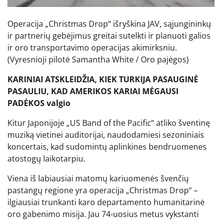
Operacija „Christmas Drop“ išryškina JAV, sąjungininkų
ir partnerių gebėjimus greitai sutelkti ir planuoti galios
ir oro transportavimo operacijas akimirksniu.
(Vyresnioji pilotė Samantha White / Oro pajėgos)
KARINIAI ATSKLEIDŽIA, KIEK TURKIJA PASAUGINĖ
PASAULIU, KAD AMERIKOS KARIAI MĖGAUSI
PADĖKOS valgio
Kitur Japonijoje „US Band of the Pacific“ atliko šventinę
muziką vietinei auditorijai, naudodamiesi sezoniniais
koncertais, kad sudomintų aplinkines bendruomenes
atostogų laikotarpiu.
Viena iš labiausiai matomų kariuomenės švenčių
pastangų regione yra operacija „Christmas Drop“ –
ilgiausiai trunkanti karo departamento humanitarinė
oro gabenimo misija. Jau 74-uosius metus vykstanti