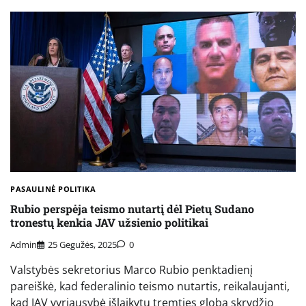
PASAULINĖ POLITIKA
Rubio perspėja teismo nutartį dėl Pietų Sudano
tronestų kenkia JAV užsienio politikai
Admin
25 Gegužės, 2025
0
Valstybės sekretorius Marco Rubio penktadienį
pareiškė, kad federalinio teismo nutartis, reikalaujanti,
kad JAV vyriausybė išlaikytų tremties globą skrydžio