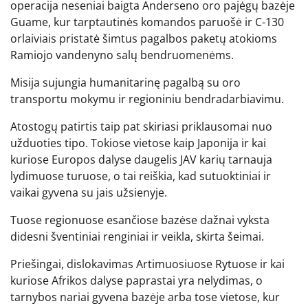
operacija neseniai baigta Anderseno oro pajėgų bazėje
Guame, kur tarptautinės komandos paruošė ir C-130
orlaiviais pristatė šimtus pagalbos paketų atokioms
Ramiojo vandenyno salų bendruomenėms.
Misija sujungia humanitarinę pagalbą su oro
transportu mokymu ir regioniniu bendradarbiavimu.
Atostogų patirtis taip pat skiriasi priklausomai nuo
užduoties tipo. Tokiose vietose kaip Japonija ir kai
kuriose Europos dalyse daugelis JAV karių tarnauja
lydimuose turuose, o tai reiškia, kad sutuoktiniai ir
vaikai gyvena su jais užsienyje.
Tuose regionuose esančiose bazėse dažnai vyksta
didesni šventiniai renginiai ir veikla, skirta šeimai.
Priešingai, dislokavimas Artimuosiuose Rytuose ir kai
kuriose Afrikos dalyse paprastai yra nelydimas, o
tarnybos nariai gyvena bazėje arba tose vietose, kur