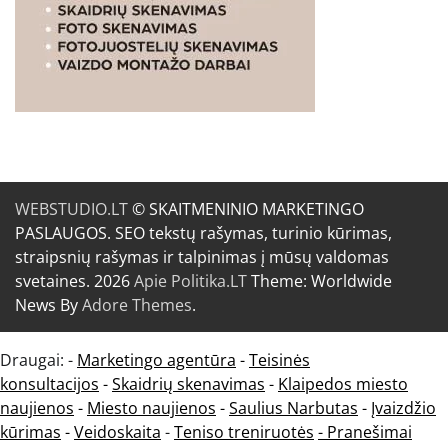
WEBSTUDIO.LT
© SKAITMENINIO MARKETINGO
PASLAUGOS. SEO tekstų rašymas, turinio kūrimas,
straipsnių rašymas ir talpinimas į mūsų valdomas
svetaines. 2026
Apie Politika.LT
Theme: Worldwide
News By
Adore Themes
.
Draugai: -
Marketingo agentūra
-
Teisinės
konsultacijos
-
Skaidrių skenavimas
-
Klaipedos miesto
naujienos
-
Miesto naujienos
-
Saulius Narbutas
-
Įvaizdžio
kūrimas
-
Veidoskaita
-
Teniso treniruotės
- Pranešimai