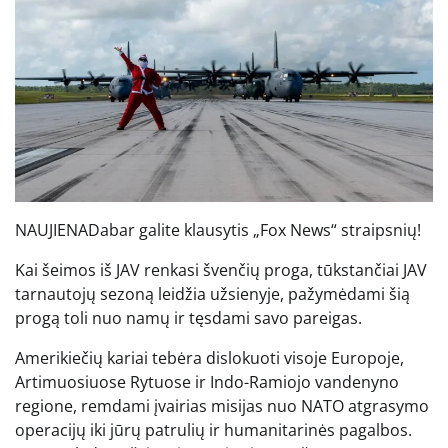
NAUJIENA
Dabar galite klausytis „Fox News“ straipsnių!
Kai šeimos iš JAV renkasi švenčių proga, tūkstančiai JAV
tarnautojų sezoną leidžia užsienyje, pažymėdami šią
progą toli nuo namų ir tęsdami savo pareigas.
Amerikiečių kariai tebėra dislokuoti visoje Europoje,
Artimuosiuose Rytuose ir Indo-Ramiojo vandenyno
regione, remdami įvairias misijas nuo NATO atgrasymo
operacijų iki jūrų patrulių ir humanitarinės pagalbos.