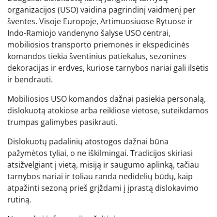
organizacijos (USO) vaidina pagrindinį vaidmenį per
šventes. Visoje Europoje, Artimuosiuose Rytuose ir
Indo-Ramiojo vandenyno šalyse USO centrai,
mobiliosios transporto priemonės ir ekspedicinės
komandos tiekia šventinius patiekalus, sezonines
dekoracijas ir erdves, kuriose tarnybos nariai gali ilsėtis
ir bendrauti.
Mobiliosios USO komandos dažnai pasiekia personalą,
dislokuotą atokiose arba reikliose vietose, suteikdamos
trumpas galimybes pasikrauti.
Dislokuotų padalinių atostogos dažnai būna
pažymėtos tyliai, o ne iškilmingai. Tradicijos skiriasi
atsižvelgiant į vietą, misiją ir saugumo aplinką, tačiau
tarnybos nariai ir toliau randa nedidelių būdų, kaip
atpažinti sezoną prieš grįždami į įprastą dislokavimo
rutiną.