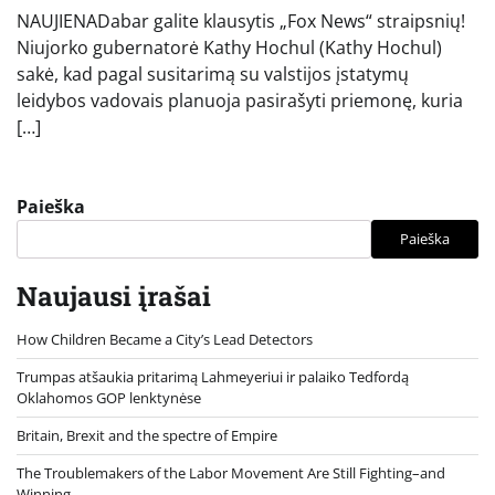
NAUJIENADabar galite klausytis „Fox News“ straipsnių!
Niujorko gubernatorė Kathy Hochul (Kathy Hochul)
sakė, kad pagal susitarimą su valstijos įstatymų
leidybos vadovais planuoja pasirašyti priemonę, kuria
[…]
Paieška
Paieška
Naujausi įrašai
How Children Became a City’s Lead Detectors
Trumpas atšaukia pritarimą Lahmeyeriui ir palaiko Tedfordą
Oklahomos GOP lenktynėse
Britain, Brexit and the spectre of Empire
The Troublemakers of the Labor Movement Are Still Fighting–and
Winning