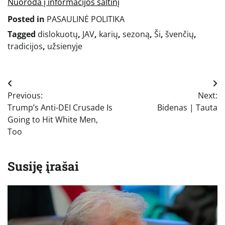
Nuoroda į informacijos šaltinį
Posted in
PASAULINĖ POLITIKA
Tagged
dislokuotų
,
JAV
,
karių
,
sezoną
,
Ši
,
švenčių
,
tradicijos
,
užsienyje
Navigacija
Previous:
Next:
tarp
Trump’s Anti-DEI Crusade Is
Bidenas | Tauta
įrašų
Going to Hit White Men,
Too
Susiję įrašai