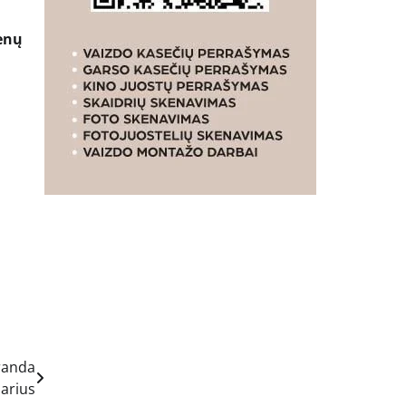
ienų
randa
arius