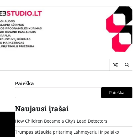
Paieška
Paieška
Naujausi įrašai
How Children Became a City’s Lead Detectors
Trumpas atšaukia pritarimą Lahmeyeriui ir palaiko