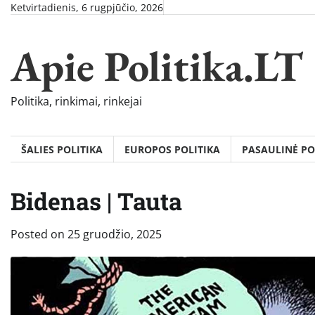
Skip
Ketvirtadienis, 6 rugpjūčio, 2026
to
content
Apie Politika.LT
Politika, rinkimai, rinkejai
ŠALIES POLITIKA
EUROPOS POLITIKA
PASAULINĖ PO
Bidenas | Tauta
Posted on
25 gruodžio, 2025