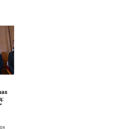
nas
ą:
“
Fox