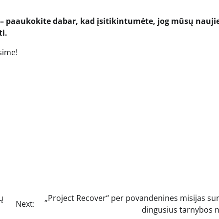
– paaukokite dabar, kad įsitikintumėte, jog mūsų nauj
i.
sime!
ų
„Project Recover“ per povandenines misijas su
Next:
dingusius tarnybos n