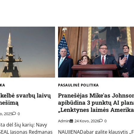
IKA
PASAULINĖ POLITIKA
kelbė svarbų laivų
Pranešėjas Mike'as Johnso
anešimą
apibūdina 3 punktų AI plan
„Lenktynes ​​laimės Amerika
o, 2025
0
Admin
24 Kovo, 2026
0
ta dėl šių karių: Navy
 SEAL Jasonas Redmanas
NAUJIENADabar galite klausytis „