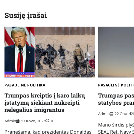
įrašų
Susiję įrašai
PASAULINĖ POLITIKA
PASAULINĖ POLIT
Trumpas kreiptis į karo laikų
Trumpas pas
įstatymą siekiant nukreipti
statybos pr
nelegalius imigrantus
Admin
22 Gruodži
Admin
13 Kovo, 2025
0
Mano širdis plyš
Pranešama, kad prezidentas Donaldas
SEAL Ret. Navy