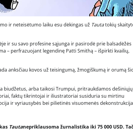
mo ir neteisėtumo laiku esu dėkingas už
Tauta
tokių skaityt
ėje ir su savo profesine sąjunga ir pasirodė prie balsadėžės
 – perfrazuojant legendinę Patti Smithą – išpirkti kvailių,
ada anksčiau kovos už teisingumą, žmogiškumą ir orumą ši
 biudžetus, arba taikosi Trumpui, pritraukdamos dešiniųjų
iai, faktų tikrintojai ir iliustratoriai susiduria su mirtinu
cija ir vyriausybės bei pilietinės visuomenės dekonstrukcija
ukas
Tauta
nepriklausoma žurnalistika iki 75 000 USD. Ta