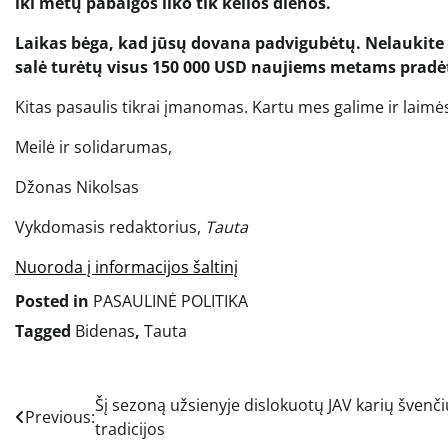
iki metų pabaigos liko tik kelios dienos.
Laikas bėga, kad jūsų dovana padvigubėtų. Nelaukite 
salė turėtų visus 150 000 USD naujiems metams pradėt
Kitas pasaulis tikrai įmanomas. Kartu mes galime ir laimė
Meilė ir solidarumas,
Džonas Nikolsas
Vykdomasis redaktorius,
Tauta
Nuoroda į informacijos šaltinį
Posted in
PASAULINĖ POLITIKA
Tagged
Bidenas
,
Tauta
Navigacija
Šį sezoną užsienyje dislokuotų JAV karių švenči
Previous:
tradicijos
tarp