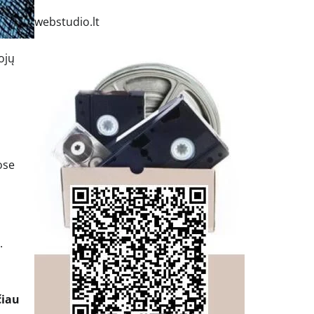
webstudio.lt
ojų
ose
.
čiau