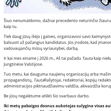
Šiuo nenumaldomo, dažnai precedento neturinčio žiauru
kaip tu.
Tiek daug jūsų išėjo į gatves, organizavosi savo kaimynyst
balsuoti už pažangius kandidatus. Jūs įrodote, kad įmanoma
vadovaujančių mūsų vyriausybei, darbą.
Ir kai mes einame į 2026 m., Aš tai pažadu
Tauta
kaip niek
Jungtinėse Valstijose.
Tuo metu, kai dauguma naujienų organizacijų arba mažina
propagandistų,
Tauta
Rašytojai, redaktoriai, kopijų redaktor
administracijos piktnaudžiavimu valdžia, akivaizdžia korup
Be jūsų negalėtume atlikti šio svarbaus darbo.
Iki metų pabaigos dosnus aukotojas sulygina visas a