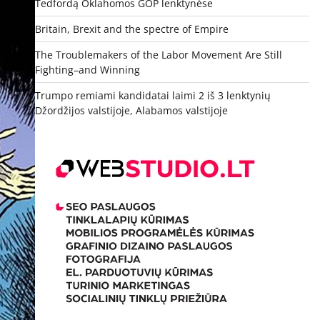
Tedfordą Oklahomos GOP lenktynėse
Britain, Brexit and the spectre of Empire
The Troublemakers of the Labor Movement Are Still
Fighting–and Winning
Trumpo remiami kandidatai laimi 2 iš 3 lenktynių
Džordžijos valstijoje, Alabamos valstijoje