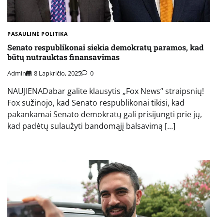
PASAULINĖ POLITIKA
Senato respublikonai siekia demokratų paramos, kad
būtų nutrauktas finansavimas
Admin
8 Lapkričio, 2025
0
NAUJIENADabar galite klausytis „Fox News“ straipsnių!
Fox sužinojo, kad Senato respublikonai tikisi, kad
pakankamai Senato demokratų gali prisijungti prie jų,
kad padėtų sulaužyti bandomąjį balsavimą […]