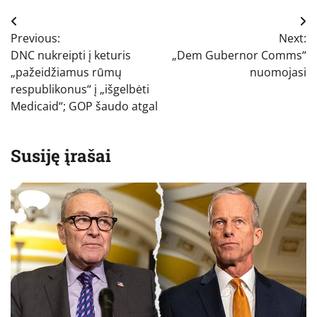
Navigacija
Previous:
Next:
tarp
DNC nukreipti į keturis
„Dem Gubernor Comms“
įrašų
„pažeidžiamus rūmų
nuomojasi
respublikonus“ į „išgelbėti
Medicaid“; GOP šaudo atgal
Susiję įrašai