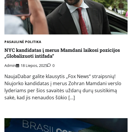
PASAULINĖ POLITIKA
NYC kandidatas į merus Mamdani laikosi pozicijos
„Globalizuoti intifada“
Admin
18 Liepos, 2025
0
NaujaDabar galite klausytis „Fox News“ straipsnių!
Niujorko kandidatas į merus Zohran Mamdani verslo
lyderiams per šios savaitės uždarų durų susitikimą
sakė, kad jis nenaudos šūkio […]