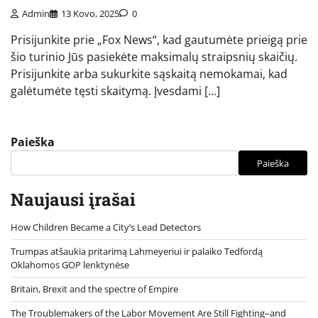
Admin
13 Kovo, 2025
0
Prisijunkite prie „Fox News“, kad gautumėte prieigą prie
šio turinio Jūs pasiekėte maksimalų straipsnių skaičių.
Prisijunkite arba sukurkite sąskaitą nemokamai, kad
galėtumėte tęsti skaitymą. Įvesdami […]
Paieška
Paieška
Naujausi įrašai
How Children Became a City’s Lead Detectors
Trumpas atšaukia pritarimą Lahmeyeriui ir palaiko Tedfordą
Oklahomos GOP lenktynėse
Britain, Brexit and the spectre of Empire
The Troublemakers of the Labor Movement Are Still Fighting–and