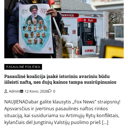
PASAULINĖ POLITIKA
Pasaulinė koalicija įsakė istoriniu avariniu būdu
išleisti naftą, nes dujų kainos tampa susirūpinusios
Admin
12 Kovo, 2026
0
NAUJIENADabar galite klausytis „Fox News“ straipsnių!
Apsvarsčius ir įvertinus pasaulinės naftos rinkos
situaciją, kai susiduriama su Artimųjų Rytų konfliktais,
kylančiais dėl Jungtinių Valstijų puolimo prieš […]