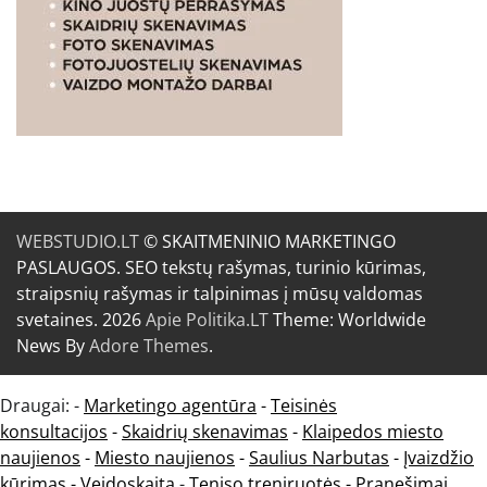
WEBSTUDIO.LT
© SKAITMENINIO MARKETINGO
PASLAUGOS. SEO tekstų rašymas, turinio kūrimas,
straipsnių rašymas ir talpinimas į mūsų valdomas
svetaines. 2026
Apie Politika.LT
Theme: Worldwide
News By
Adore Themes
.
Draugai: -
Marketingo agentūra
-
Teisinės
konsultacijos
-
Skaidrių skenavimas
-
Klaipedos miesto
naujienos
-
Miesto naujienos
-
Saulius Narbutas
-
Įvaizdžio
kūrimas
-
Veidoskaita
-
Teniso treniruotės
- Pranešimai