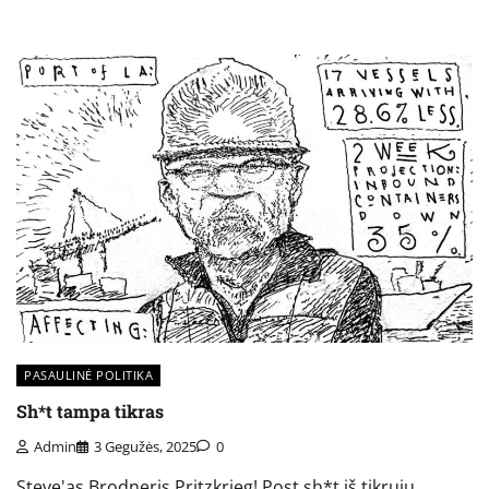
PASAULINĖ POLITIKA
Sh*t tampa tikras
Admin
3 Gegužės, 2025
0
Steve'as Brodneris Pritzkrieg! Post sh*t iš tikrųjų