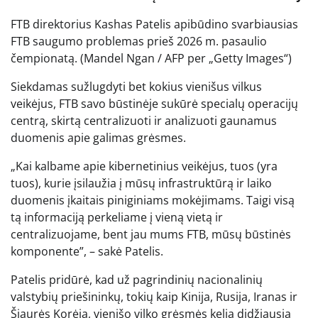
FTB direktorius Kashas Patelis apibūdino svarbiausias
FTB saugumo problemas prieš 2026 m. pasaulio
čempionatą.
(Mandel Ngan / AFP per „Getty Images“)
Siekdamas sužlugdyti bet kokius vienišus vilkus
veikėjus, FTB savo būstinėje sukūrė specialų operacijų
centrą, skirtą centralizuoti ir analizuoti gaunamus
duomenis apie galimas grėsmes.
„Kai kalbame apie kibernetinius veikėjus, tuos (yra
tuos), kurie įsilaužia į mūsų infrastruktūrą ir laiko
duomenis įkaitais piniginiams mokėjimams. Taigi visą
tą informaciją perkeliame į vieną vietą ir
centralizuojame, bent jau mums FTB, mūsų būstinės
komponente”, – sakė Patelis.
Patelis pridūrė, kad už pagrindinių nacionalinių
valstybių priešininkų, tokių kaip Kinija, Rusija, Iranas ir
Šiaurės Korėja, vienišo vilko grėsmės kelia didžiausią