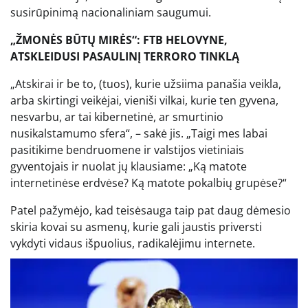
susirūpinimą nacionaliniam saugumui.
„ŽMONĖS BŪTŲ MIRĖS“: FTB HELOVYNE,
ATSKLEIDUSI PASAULINĮ TERRORO TINKLĄ
„Atskirai ir be to, (tuos), kurie užsiima panašia veikla,
arba skirtingi veikėjai, vieniši vilkai, kurie ten gyvena,
nesvarbu, ar tai kibernetinė, ar smurtinio
nusikalstamumo sfera“, – sakė jis. „Taigi mes labai
pasitikime bendruomene ir valstijos vietiniais
gyventojais ir nuolat jų klausiame: „Ką matote
internetinėse erdvėse? Ką matote pokalbių grupėse?“
Patel pažymėjo, kad teisėsauga taip pat daug dėmesio
skiria kovai su asmenų, kurie gali jaustis priversti
vykdyti vidaus išpuolius, radikalėjimu internete.