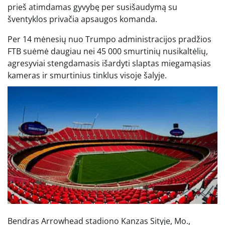
prieš atimdamas gyvybę per susišaudymą su
šventyklos privačia apsaugos komanda.
Per 14 mėnesių nuo Trumpo administracijos pradžios
FTB suėmė daugiau nei 45 000 smurtinių nusikaltėlių,
agresyviai stengdamasis išardyti slaptas miegamąsias
kameras ir smurtinius tinklus visoje šalyje.
Bendras Arrowhead stadiono Kanzas Sityje, Mo.,