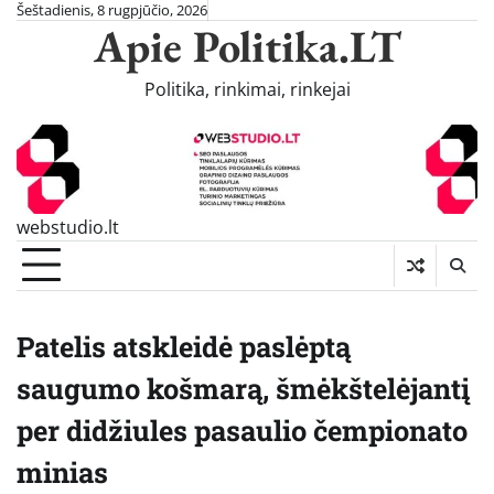
Skip
Šeštadienis, 8 rugpjūčio, 2026
Apie Politika.LT
to
content
Politika, rinkimai, rinkejai
webstudio.lt
Patelis atskleidė paslėptą
saugumo košmarą, šmėkštelėjantį
per didžiules pasaulio čempionato
minias