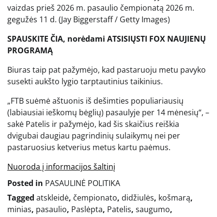
vaizdas prieš 2026 m. pasaulio čempionatą 2026 m.
gegužės 11 d.
(Jay Biggerstaff / Getty Images)
SPAUSKITE ČIA, norėdami ATSISIŲSTI FOX NAUJIENŲ
PROGRAMĄ
Biuras taip pat pažymėjo, kad pastaruoju metu pavyko
susekti aukšto lygio tarptautinius taikinius.
„FTB suėmė aštuonis iš dešimties populiariausių
(labiausiai ieškomų bėglių) pasaulyje per 14 mėnesių“, –
sakė Patelis ir pažymėjo, kad šis skaičius reiškia
dvigubai daugiau pagrindinių sulaikymų nei per
pastaruosius ketverius metus kartu paėmus.
Nuoroda į informacijos šaltinį
Posted in
PASAULINĖ POLITIKA
Tagged
atskleidė
,
čempionato
,
didžiulės
,
košmarą
,
minias
,
pasaulio
,
Paslėpta
,
Patelis
,
saugumo
,