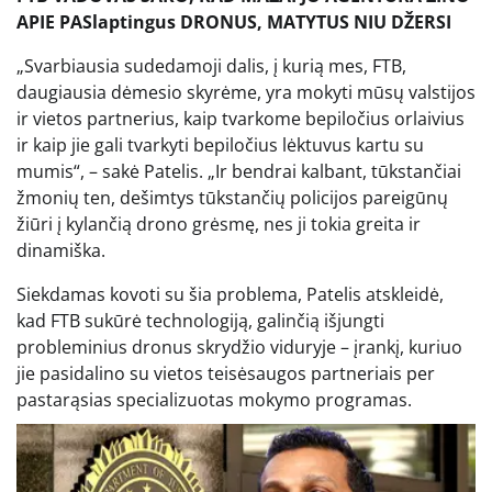
APIE PASlaptingus DRONUS, MATYTUS NIU DŽERSI
„Svarbiausia sudedamoji dalis, į kurią mes, FTB,
daugiausia dėmesio skyrėme, yra mokyti mūsų valstijos
ir vietos partnerius, kaip tvarkome bepiločius orlaivius
ir kaip jie gali tvarkyti bepiločius lėktuvus kartu su
mumis“, – sakė Patelis. „Ir bendrai kalbant, tūkstančiai
žmonių ten, dešimtys tūkstančių policijos pareigūnų
žiūri į kylančią drono grėsmę, nes ji tokia greita ir
dinamiška.
Siekdamas kovoti su šia problema, Patelis atskleidė,
kad FTB sukūrė technologiją, galinčią išjungti
probleminius dronus skrydžio viduryje – įrankį, kuriuo
jie pasidalino su vietos teisėsaugos partneriais per
pastarąsias specializuotas mokymo programas.