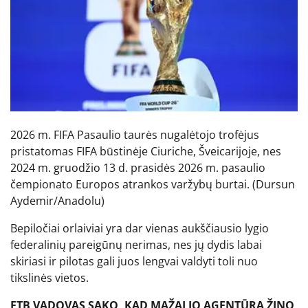
2026 m. FIFA Pasaulio taurės nugalėtojo trofėjus
pristatomas FIFA būstinėje Ciuriche, Šveicarijoje, nes
2024 m. gruodžio 13 d. prasidės 2026 m. pasaulio
čempionato Europos atrankos varžybų burtai.
(Dursun
Aydemir/Anadolu)
Bepiločiai orlaiviai yra dar vienas aukščiausio lygio
federalinių pareigūnų nerimas, nes jų dydis labai
skiriasi ir pilotas gali juos lengvai valdyti toli nuo
tikslinės vietos.
FTB VADOVAS SAKO, KAD MAŽAI JO AGENTŪRA ŽINO