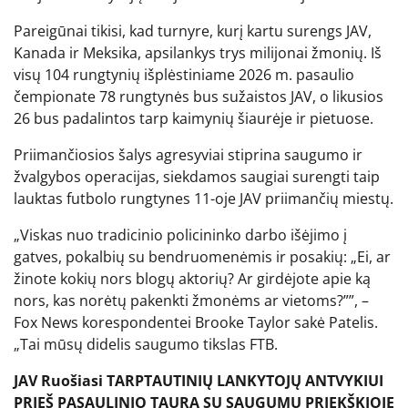
Pareigūnai tikisi, kad turnyre, kurį kartu surengs JAV,
Kanada ir Meksika, apsilankys trys milijonai žmonių. Iš
visų 104 rungtynių išplėstiniame 2026 m. pasaulio
čempionate 78 rungtynės bus sužaistos JAV, o likusios
26 bus padalintos tarp kaimynių šiaurėje ir pietuose.
Priimančiosios šalys agresyviai stiprina saugumo ir
žvalgybos operacijas, siekdamos saugiai surengti taip
lauktas futbolo rungtynes ​​11-oje JAV priimančių miestų.
„Viskas nuo tradicinio policininko darbo išėjimo į
gatves, pokalbių su bendruomenėmis ir posakių: „Ei, ar
žinote kokių nors blogų aktorių? Ar girdėjote apie ką
nors, kas norėtų pakenkti žmonėms ar vietoms?””, –
Fox News korespondentei Brooke Taylor sakė Patelis.
„Tai mūsų didelis saugumo tikslas FTB.
JAV Ruošiasi TARPTAUTINIŲ LANKYTOJŲ ANTVYKIUI
PRIEŠ PASAULINIO TAURĄ SU SAUGUMU PRIEKŠKIOJE