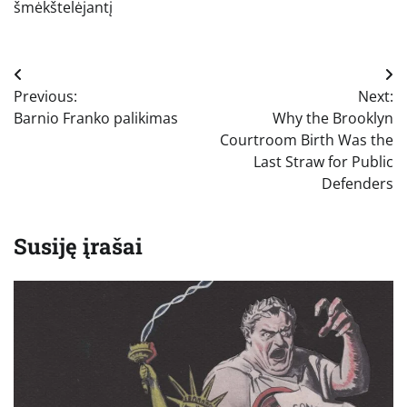
šmėkštelėjantį
Navigacija
Previous:
Next:
tarp
Barnio Franko palikimas
Why the Brooklyn
įrašų
Courtroom Birth Was the
Last Straw for Public
Defenders
Susiję įrašai