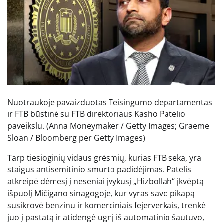
Nuotraukoje pavaizduotas Teisingumo departamentas
ir FTB būstinė su FTB direktoriaus Kasho Patelio
paveikslu.
(Anna Moneymaker / Getty Images; Graeme
Sloan / Bloomberg per Getty Images)
Tarp tiesioginių vidaus grėsmių, kurias FTB seka, yra
staigus antisemitinio smurto padidėjimas. Patelis
atkreipė dėmesį į neseniai įvykusį „Hizbollah“ įkvėptą
išpuolį Mičigano sinagogoje, kur vyras savo pikapą
susikrovė benzinu ir komerciniais fejerverkais, trenkė
juo į pastatą ir atidengė ugnį iš automatinio šautuvo,