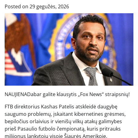
Posted on
29 gegužės, 2026
NAUJIENA
Dabar galite klausytis „Fox News“ straipsnių!
FTB direktorius Kashas Patelis atskleidė daugybę
saugumo problemų, įskaitant kibernetines grėsmes,
bepiločius orlaivius ir vienišų vilkų atakų galimybes
prieš Pasaulio futbolo čempionatą, kuris pritrauks
milijonus lankytojų visoje Šiaurės Amerikoje.