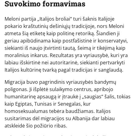
Suvokimo formavimas
Meloni partija „Italijos broliai“ turi šaknis Italijoje
pokario kraštutinių dešiniųjų tradicijoje, nors Meloni
atmeta šią etiketę kaip politinę retoriką. Šiandien ji
geriau apibūdinama kaip postfašistinė ir konservatyvi,
siekianti iš naujo įtvirtinti tautą, šeimą ir tikėjimą kaip
moralinius inkarus. Rezultatas yra vyriausybė, kuri yra
labiau išskirtinė nei autoritarinė, siekianti pertvarkyti
Italijos kultūrinę tvarką pagal tradicijas ir sanglaudą.
Migracija buvo pagrindinis vyriausybės bandymų
poligonas. Ji išplėtė sulaikymo centrus, apribojo
humanitarinę apsaugą ir įtraukė į „saugias“ šalis, tokias
kaip Egiptas, Tunisas ir Senegalas, kur
homoseksualumas tebėra baudžiamas. Italijos
susitarimas dėl migracijos su Albanija dar labiau
atskleidė šio požiūrio ribas.