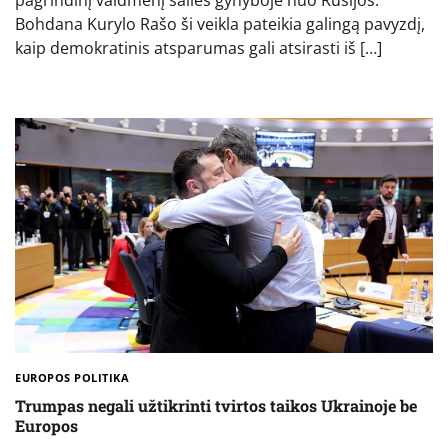
pagrindinį vaidmenį šalies gynyboje nuo Rusijos.
Bohdana Kurylo Rašo ši veikla pateikia galingą pavyzdį,
kaip demokratinis atsparumas gali atsirasti iš […]
EUROPOS POLITIKA
Trumpas negali užtikrinti tvirtos taikos Ukrainoje be
Europos