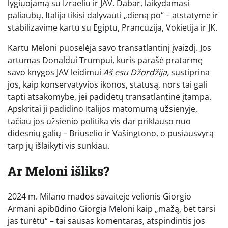
lygiuojamą su Izraeliu ir JAV. Dabar, laikydamasi
paliaubų, Italija tikisi dalyvauti „dieną po“ – atstatyme ir
stabilizavime kartu su Egiptu, Prancūzija, Vokietija ir JK.
Kartu Meloni puoselėja savo transatlantinį įvaizdį. Jos
artumas Donaldui Trumpui, kuris parašė pratarmę
savo knygos JAV leidimui
Aš esu Džordžija,
sustiprina
jos, kaip konservatyvios ikonos, statusą, nors tai gali
tapti atsakomybe, jei padidėtų transatlantinė įtampa.
Apskritai ji padidino Italijos matomumą užsienyje,
tačiau jos užsienio politika vis dar priklauso nuo
didesnių galių – Briuselio ir Vašingtono, o pusiausvyrą
tarp jų išlaikyti vis sunkiau.
Ar Meloni išliks?
2024 m. Milano mados savaitėje velionis Giorgio
Armani apibūdino Giorgia Meloni kaip „mažą, bet tarsi
jas turėtu“ – tai sausas komentaras, atspindintis jos