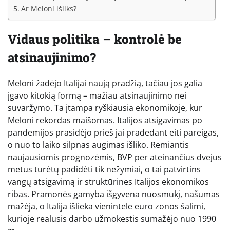
Ar Meloni išliks?
Vidaus politika – kontrolė be
atsinaujinimo?
Meloni žadėjo Italijai naują pradžią, tačiau jos galia
įgavo kitokią formą – mažiau atsinaujinimo nei
suvaržymo. Ta įtampa ryškiausia ekonomikoje, kur
Meloni rekordas maišomas. Italijos atsigavimas po
pandemijos prasidėjo prieš jai pradedant eiti pareigas,
o nuo to laiko silpnas augimas išliko. Remiantis
naujausiomis prognozėmis, BVP per ateinančius dvejus
metus turėtų padidėti tik nežymiai, o tai patvirtins
vangų atsigavimą ir struktūrines Italijos ekonomikos
ribas. Pramonės gamyba išgyvena nuosmukį, našumas
mažėja, o Italija išlieka vienintele euro zonos šalimi,
kurioje realusis darbo užmokestis sumažėjo nuo 1990