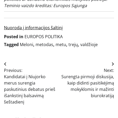
Teminio vaizdo kreditas: Europos Sąjunga
Nuoroda į informacijos šaltinį
Posted in
EUROPOS POLITIKA
Tagged
Meloni
,
metodas
,
metu
,
trejų
,
valdžioje
Navigacija
Previous:
Next:
tarp
Kandidatai į Niujorko
Surengta pirmoji diskusija,
įrašų
merus surengia
kaip didinti pasitikėjimą
paskutinius debatus prieš
mokyklomis ir mažinti
išankstinį balsavimą
biurokratiją
šeštadienį