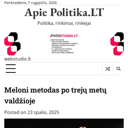
Skip
Penktadienis, 7 rugpjūčio, 2026
Apie Politika.LT
to
content
Politika, rinkimai, rinkejai
webstudio.lt
Meloni metodas po trejų metų
valdžioje
Posted on
23 spalio, 2025