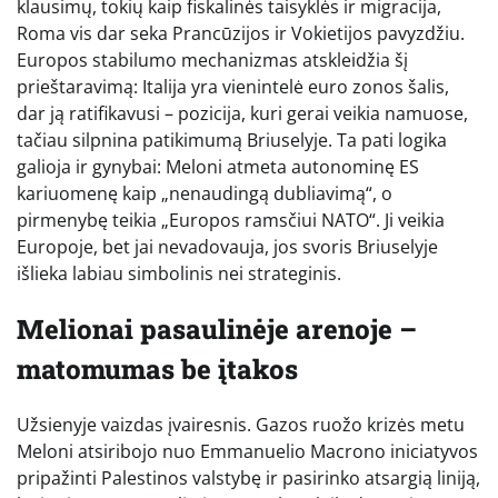
klausimų, tokių kaip fiskalinės taisyklės ir migracija,
Roma vis dar seka Prancūzijos ir Vokietijos pavyzdžiu.
Europos stabilumo mechanizmas atskleidžia šį
prieštaravimą: Italija yra vienintelė euro zonos šalis,
dar ją ratifikavusi – pozicija, kuri gerai veikia namuose,
tačiau silpnina patikimumą Briuselyje. Ta pati logika
galioja ir gynybai: Meloni atmeta autonominę ES
kariuomenę kaip „nenaudingą dubliavimą“, o
pirmenybę teikia „Europos ramsčiui NATO“. Ji veikia
Europoje, bet jai nevadovauja, jos svoris Briuselyje
išlieka labiau simbolinis nei strateginis.
Melionai pasaulinėje arenoje –
matomumas be įtakos
Užsienyje vaizdas įvairesnis. Gazos ruožo krizės metu
Meloni atsiribojo nuo Emmanuelio Macrono iniciatyvos
pripažinti Palestinos valstybę ir pasirinko atsargią liniją,