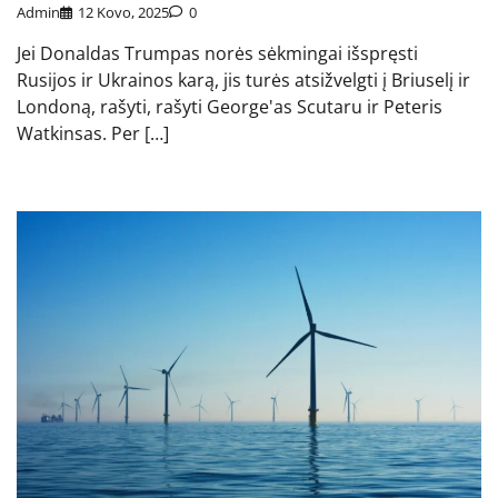
Admin
12 Kovo, 2025
0
Jei Donaldas Trumpas norės sėkmingai išspręsti
Rusijos ir Ukrainos karą, jis turės atsižvelgti į Briuselį ir
Londoną, rašyti, rašyti George'as Scutaru ir Peteris
Watkinsas. Per […]