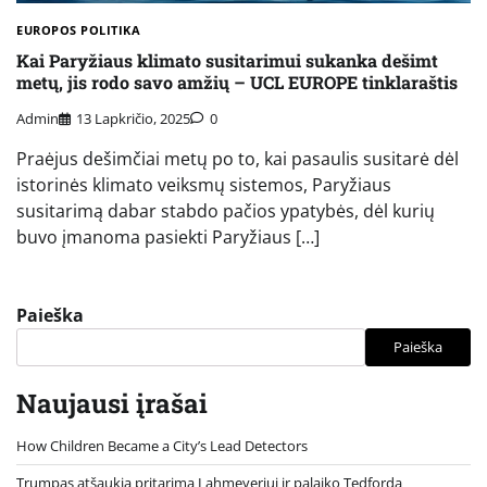
EUROPOS POLITIKA
Kai Paryžiaus klimato susitarimui sukanka dešimt
metų, jis rodo savo amžių – UCL EUROPE tinklaraštis
Admin
13 Lapkričio, 2025
0
Praėjus dešimčiai metų po to, kai pasaulis susitarė dėl
istorinės klimato veiksmų sistemos, Paryžiaus
susitarimą dabar stabdo pačios ypatybės, dėl kurių
buvo įmanoma pasiekti Paryžiaus […]
Paieška
Paieška
Naujausi įrašai
How Children Became a City’s Lead Detectors
Trumpas atšaukia pritarimą Lahmeyeriui ir palaiko Tedfordą