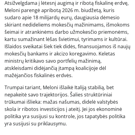
Atsižvelgdama į lėtesnį augimą ir ribotą fiskalinę erdvę,
Meloni parengė apribotą 2026 m. biudžetą, kuris
sudaro apie 18 milijardų eurų, daugiausia dėmesio
skiriant nedideliems mokesčių mažinimams, išmokoms
šeimai ir atrankinėms darbo užmokesčio priemonėms,
kartu sumažinant lėšas švietimui, tyrimams ir kultūrai.
Išlaidos sveikatai šiek tiek didės, finansuojamos iš naujų
mokesčių bankams ir akcizo koregavimo. Keletas
ministrų kritikavo savo portfelių mažinimą,
atskleisdami didėjančią įtampą koalicijoje dėl
mažėjančios fiskalinės erdvės.
Trumpai tariant, Meloni išlaikė Italiją stabilią, bet
nepakeitė savo trajektorijos. Šalies struktūriniai
trūkumai išlieka: mažas našumas, didelė valstybės
skola ir ribotos investicijos į ateitį. Jei jos ekonominė
politika yra susijusi su kontrole, jos tapatybės politika
yra susijusi su priklausymu.