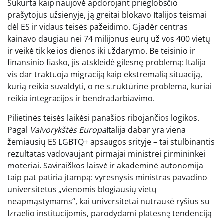
Sukurta kaip naujovė apdorojant prieglobsčio
prašytojus užsienyje, ją greitai blokavo Italijos teismai
dėl ES ir vidaus teisės pažeidimo. Gjadër centras
kainavo daugiau nei 74 milijonus eurų už vos 400 vietų
ir veikė tik kelios dienos iki uždarymo. Be teisinio ir
finansinio fiasko, jis atskleidė gilesnę problemą: Italija
vis dar traktuoja migraciją kaip ekstremalią situaciją,
kurią reikia suvaldyti, o ne struktūrine problema, kuriai
reikia integracijos ir bendradarbiavimo.
Pilietinės teisės laikėsi panašios ribojančios logikos.
Pagal
Vaivorykštės Europa
Italija dabar yra viena
žemiausių ES LGBTQ+ apsaugos srityje – tai stulbinantis
rezultatas vadovaujant pirmajai ministrei pirmininkei
moteriai. Saviraiškos laisvė ir akademinė autonomija
taip pat patiria įtampą: vyresnysis ministras pavadino
universitetus „vienomis blogiausių vietų
neapmąstymams“, kai universitetai nutraukė ryšius su
Izraelio institucijomis, parodydami platesnę tendenciją