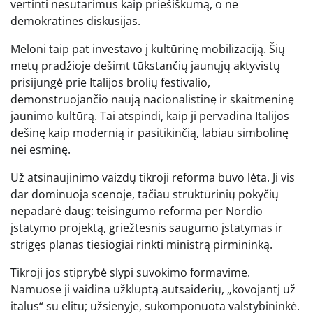
vertinti nesutarimus kaip priešiškumą, o ne
demokratines diskusijas.
Meloni taip pat investavo į kultūrinę mobilizaciją. Šių
metų pradžioje dešimt tūkstančių jaunųjų aktyvistų
prisijungė prie Italijos brolių festivalio,
demonstruojančio naują nacionalistinę ir skaitmeninę
jaunimo kultūrą. Tai atspindi, kaip ji pervadina Italijos
dešinę kaip modernią ir pasitikinčią, labiau simbolinę
nei esminę.
Už atsinaujinimo vaizdų tikroji reforma buvo lėta. Ji vis
dar dominuoja scenoje, tačiau struktūrinių pokyčių
nepadarė daug: teisingumo reforma per Nordio
įstatymo projektą, griežtesnis saugumo įstatymas ir
strigęs planas tiesiogiai rinkti ministrą pirmininką.
Tikroji jos stiprybė slypi suvokimo formavime.
Namuose ji vaidina užkluptą autsaiderių, „kovojantį už
italus“ su elitu; užsienyje, sukomponuota valstybininkė.