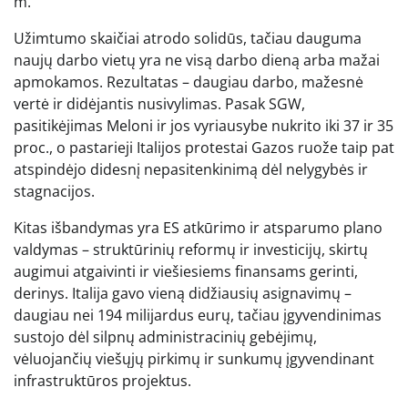
m.
Užimtumo skaičiai atrodo solidūs, tačiau dauguma
naujų darbo vietų yra ne visą darbo dieną arba mažai
apmokamos. Rezultatas – daugiau darbo, mažesnė
vertė ir didėjantis nusivylimas. Pasak SGW,
pasitikėjimas Meloni ir jos vyriausybe nukrito iki 37 ir 35
proc., o pastarieji Italijos protestai Gazos ruože taip pat
atspindėjo didesnį nepasitenkinimą dėl nelygybės ir
stagnacijos.
Kitas išbandymas yra ES atkūrimo ir atsparumo plano
valdymas – struktūrinių reformų ir investicijų, skirtų
augimui atgaivinti ir viešiesiems finansams gerinti,
derinys. Italija gavo vieną didžiausių asignavimų –
daugiau nei 194 milijardus eurų, tačiau įgyvendinimas
sustojo dėl silpnų administracinių gebėjimų,
vėluojančių viešųjų pirkimų ir sunkumų įgyvendinant
infrastruktūros projektus.