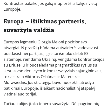
Kontrastas palaiko jos galią ir apibrėžia Italijos vietą
Europoje.
Europa – ištikimas partneris,
suvaržyta valdžia
Europos lygmeniu Giorgia Meloni pozicionavo
atsargiai. Iš pradžių būdama autsaiderė, vadovavusi
postfašistinei partijai, ji greitai išmoko dirbti ES
sistemoje, remdama Ukrainą, vengdama konfrontacijos
su Briuseliu ir puoselėdama pragmatiškus ryšius su
Ursula von der Leyen ir konservatyviais sąjungininkais,
tokiais kaip Viktoras Orbánas ir Mateuszas
Morawieckis. Jos strategija buvo nuosekli: atrodyti
patikimai Europoje, išlaikant nacionalistinį atspalvį
vietinei auditorijai.
Tačiau Italijos įtaka tebėra suvaržyta. Dėl pagrindinių