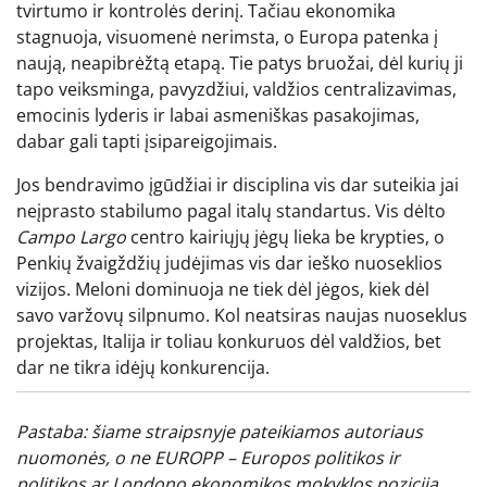
tvirtumo ir kontrolės derinį. Tačiau ekonomika
stagnuoja, visuomenė nerimsta, o Europa patenka į
naują, neapibrėžtą etapą. Tie patys bruožai, dėl kurių ji
tapo veiksminga, pavyzdžiui, valdžios centralizavimas,
emocinis lyderis ir labai asmeniškas pasakojimas,
dabar gali tapti įsipareigojimais.
Jos bendravimo įgūdžiai ir disciplina vis dar suteikia jai
neįprasto stabilumo pagal italų standartus. Vis dėlto
Campo Largo
centro kairiųjų jėgų lieka be krypties, o
Penkių žvaigždžių judėjimas vis dar ieško nuoseklios
vizijos. Meloni dominuoja ne tiek dėl jėgos, kiek dėl
savo varžovų silpnumo. Kol neatsiras naujas nuoseklus
projektas, Italija ir toliau konkuruos dėl valdžios, bet
dar ne tikra idėjų konkurencija.
Pastaba: šiame straipsnyje pateikiamos autoriaus
nuomonės, o ne EUROPP – Europos politikos ir
politikos ar Londono ekonomikos mokyklos pozicija.