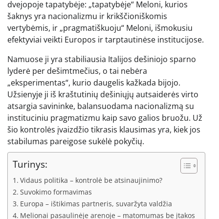
dvejopoje tapatybėje: „tapatybėje“ Meloni, kurios
šaknys yra nacionalizmu ir krikščioniškomis
vertybėmis, ir „pragmatiškuoju“ Meloni, išmokusiu
efektyviai veikti Europos ir tarptautinėse institucijose.
Namuose ji yra stabiliausia Italijos dešiniojo sparno
lyderė per dešimtmečius, o tai nebėra
„eksperimentas“, kurio daugelis kažkada bijojo.
Užsienyje ji iš kraštutinių dešiniųjų autsaiderės virto
atsargia savininke, balansuodama nacionalizmą su
instituciniu pragmatizmu kaip savo galios bruožu. Už
šio kontrolės įvaizdžio tikrasis klausimas yra, kiek jos
stabilumas pareigose sukėlė pokyčių.
Turinys:
Vidaus politika – kontrolė be atsinaujinimo?
Suvokimo formavimas
Europa – ištikimas partneris, suvaržyta valdžia
Melionai pasaulinėje arenoje – matomumas be įtakos