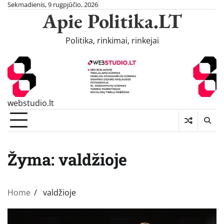
Skip
Sekmadienis, 9 rugpjūčio, 2026
Apie Politika.LT
to
content
Politika, rinkimai, rinkejai
webstudio.lt
Žyma:
valdžioje
Home
valdžioje