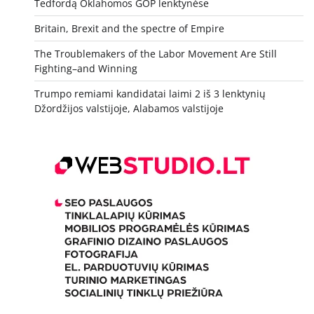
Tedfordą Oklahomos GOP lenktynėse
Britain, Brexit and the spectre of Empire
The Troublemakers of the Labor Movement Are Still
Fighting–and Winning
Trumpo remiami kandidatai laimi 2 iš 3 lenktynių
Džordžijos valstijoje, Alabamos valstijoje