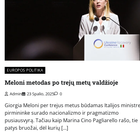
EUROPOS POLITIKA
Meloni metodas po trejų metų valdžioje
Admin
23 Spalio, 2025
0
Giorgia Meloni per trejus metus būdamas Italijos ministr
pirmininke surado nacionalizmo ir pragmatizmo
pusiausvyrą. Tačiau kaip Marina Cino Pagliarello rašo, tie
patys bruožai, dėl kurių […]