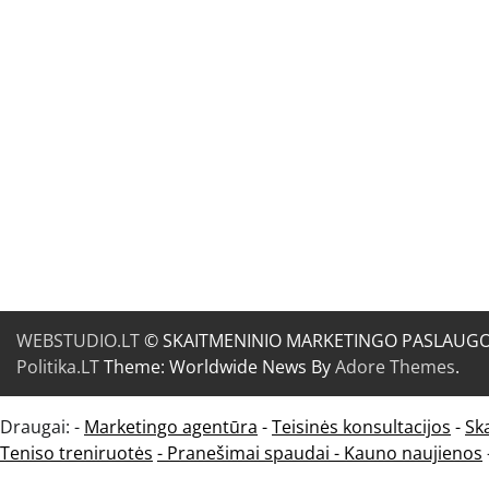
WEBSTUDIO.LT
© SKAITMENINIO MARKETINGO PASLAUGOS. SE
Politika.LT
Theme: Worldwide News By
Adore Themes
.
Draugai: -
Marketingo agentūra
-
Teisinės konsultacijos
-
Sk
Teniso treniruotės
- Pranešimai spaudai -
Kauno naujienos