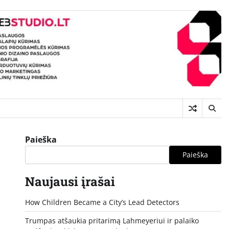
Paieška
Paieška
Naujausi įrašai
How Children Became a City’s Lead Detectors
Trumpas atšaukia pritarimą Lahmeyeriui ir palaiko