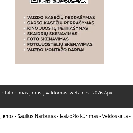
r talpinimas į mūsų valdomas svetaines. 2026
Apie
jienos
-
Saulius Narbutas
-
Įvaizdžio kūrimas
-
Veidoskaita
-