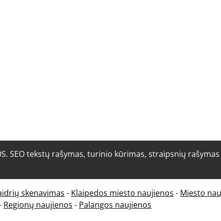
O tekstų rašymas, turinio kūrimas, straipsnių rašymas i
aidrių skenavimas
-
Klaipedos miesto naujienos
-
Miesto nau
-
Regionų naujienos
-
Palangos naujienos