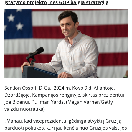
įstatymo projekto, nes GOP baigia strategiją
Sen.Jon Ossoff, D-Ga., 2024 m. Kovo 9 d. Atlantoje,
Džordžijoje, Kampanijos renginyje, skirtas prezidentui
Joe Bidenui, Pullman Yards.
(Megan Varner/Getty
vaizdų nuotrauka)
„Manau, kad viceprezidentui gėdinga atvykti į Gruziją
parduoti politikos, kuri jau kenčia nuo Gruzijos valstijos