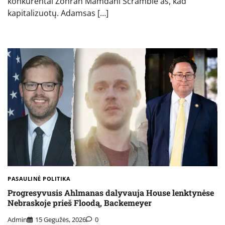
konkurentai Zohran Mamdani Scramble'as, kad
kapitalizuotų. Adamsas […]
PASAULINĖ POLITIKA
Progresyvusis Ahlmanas dalyvauja House lenktynėse
Nebraskoje prieš Floodą, Backemeyer
Admin
15 Gegužės, 2026
0