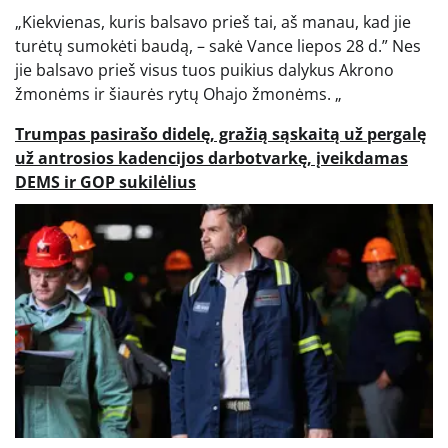
„Kiekvienas, kuris balsavo prieš tai, aš manau, kad jie
turėtų sumokėti baudą, – sakė Vance liepos 28 d.” Nes
jie balsavo prieš visus tuos puikius dalykus Akrono
žmonėms ir šiaurės rytų Ohajo žmonėms. „
Trumpas pasirašo didelę, gražią sąskaitą už pergalę
už antrosios kadencijos darbotvarkę, įveikdamas
DEMS ir GOP sukilėlius