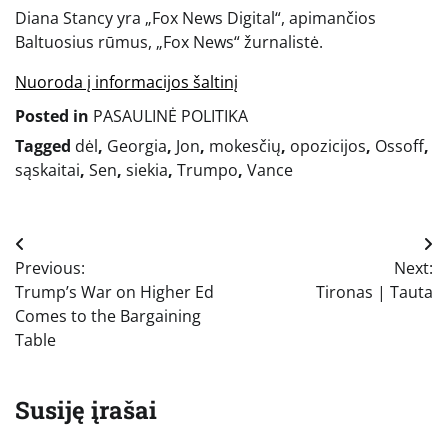
Diana Stancy yra „Fox News Digital“, apimančios
Baltuosius rūmus, „Fox News“ žurnalistė.
Nuoroda į informacijos šaltinį
Posted in
PASAULINĖ POLITIKA
Tagged
dėl
,
Georgia
,
Jon
,
mokesčių
,
opozicijos
,
Ossoff
,
sąskaitai
,
Sen
,
siekia
,
Trumpo
,
Vance
Navigacija
Previous:
Next:
tarp
Trump’s War on Higher Ed
Tironas | Tauta
įrašų
Comes to the Bargaining
Table
Susiję įrašai