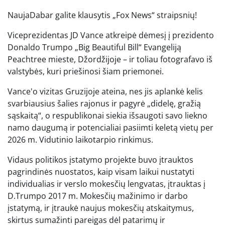
Nauja
Dabar galite klausytis „Fox News“ straipsnių!
Viceprezidentas JD Vance atkreipė dėmesį į prezidento
Donaldo Trumpo „Big Beautiful Bill“ Evangeliją
Peachtree mieste, Džordžijoje – ir toliau fotografavo iš
valstybės, kuri priešinosi šiam priemonei.
Vance'o vizitas Gruzijoje ateina, nes jis aplankė kelis
svarbiausius šalies rajonus ir pagyrė „didelę, gražią
sąskaitą“, o respublikonai siekia išsaugoti savo liekno
namo daugumą ir potencialiai pasiimti keletą vietų per
2026 m. Vidutinio laikotarpio rinkimus.
Vidaus politikos įstatymo projekte buvo įtrauktos
pagrindinės nuostatos, kaip visam laikui nustatyti
individualias ir verslo mokesčių lengvatas, įtrauktas į
D.Trumpo 2017 m. Mokesčių mažinimo ir darbo
įstatymą, ir įtraukė naujus mokesčių atskaitymus,
skirtus sumažinti pareigas dėl patarimų ir