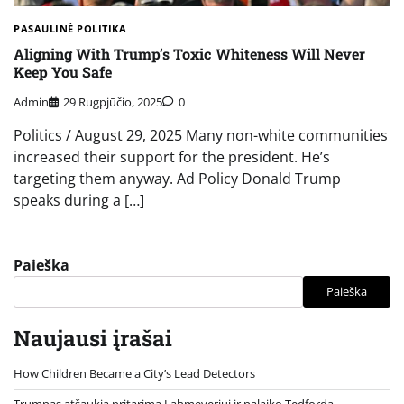
PASAULINĖ POLITIKA
Aligning With Trump’s Toxic Whiteness Will Never
Keep You Safe
Admin
29 Rugpjūčio, 2025
0
Politics / August 29, 2025 Many non-white communities
increased their support for the president. He’s
targeting them anyway. Ad Policy Donald Trump
speaks during a […]
Paieška
Paieška
Naujausi įrašai
How Children Became a City’s Lead Detectors
Trumpas atšaukia pritarimą Lahmeyeriui ir palaiko Tedfordą