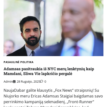
PASAULINĖ POLITIKA
Adamsas pasitraukia iš NYC merų lenktynių kaip
Mamdani, Sliwa Vie lapkričio pergalė
Admin
28 Rugsėjo, 2025
0
NaujaDabar galite klausytis „Fox News“ straipsnių! Su
Niujorko meru Ericas Adamsas Staigiai baigdamas savo
perrinkimo kampaniją sekmadienį, „Front-Runner“