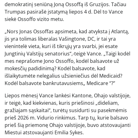
demokratinį seniūną Joną Ossoffą iš Gruzijos. Tačiau
Trumpas pasirašė įstatymą liepos 4 d. Dėl to Vance
siekė Ossoffo vizito metu.
„Nors Jonas Ossoffas apsimeta, kad atvyksta į Atlantą,
jis yra tolimas liberalas Vašingtone, DC, ir tai yra
vienintelė vieta, kuri iš tikrųjų yra svarbi, jei esate
Jungtinių Valstijų senatorius“,-teigė Vance. „Taigi kodėl
mes neprašome Jono Ossoffo, kodėl balsavote už
mokesčių padidinimą? Kodėl balsavote, kad
išlaikytumėte nelegalius užsieniečius dėl Medicaid?
Kodėl balsavote bankrutavusiems„ Medicare “?”
Liepos mėnesį Vance lankėsi Kantone, Ohajo valstijoje,
ir teigė, kad kiekvienas, kuris priešinosi „dideliam,
gražiajam sąskaitai“, turėtų susidurti su pasekmėmis
prieš 2026 m. Vidurio rinkimus. Tarp tų, kurie balsavo
prieš šią priemonę Ohajo valstijoje, buvo atstovaujanti
Miestui atstovaujanti Emilia Sykes.