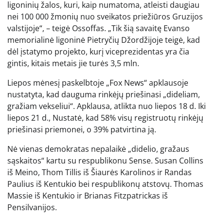
ligoninių žalos, kuri, kaip numatoma, atleisti daugiau
nei 100 000 žmonių nuo sveikatos priežiūros Gruzijos
valstijoje“, – teigė Ossoffas. „Tik šią savaitę Evanso
memorialinė ligoninė Pietryčių Džordžijoje teigė, kad
dėl įstatymo projekto, kurį viceprezidentas yra čia
gintis, kitais metais jie turės 3,5 mln.
Liepos mėnesį paskelbtoje „Fox News“ apklausoje
nustatyta, kad dauguma rinkėjų priešinasi „dideliam,
gražiam vekseliui“. Apklausa, atlikta nuo liepos 18 d. Iki
liepos 21 d., Nustatė, kad 58% visų registruotų rinkėjų
priešinasi priemonei, o 39% patvirtina ją.
Nė vienas demokratas nepalaikė „didelio, gražaus
sąskaitos“ kartu su respublikonu Sense. Susan Collins
iš Meino, Thom Tillis iš Šiaurės Karolinos ir Randas
Paulius iš Kentukio bei respublikonų atstovų. Thomas
Massie iš Kentukio ir Brianas Fitzpatrickas iš
Pensilvanijos.