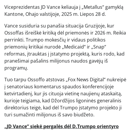
Viceprezidentas JD Vance keliauja į „Metallus“ gamyklą
Kantone, Ohajo valstijoje, 2025 m. Liepos 28 d.
Vance susiduria su panašia situacija Gruzijoje, kur
Ossoffas išreiškė kritiką dėl priemonės ir 2026 m. Reikia
perrinkti. Trumpo mokesčių ir vidaus politikos
priemonių kritikai nurodė „Medicaid“ ir „Snap“
reformas, įtrauktas į įstatymo projektą, kuris rodo, kad
pranešimai pašalins milijonus naudos gavėjų iš
programų.
Tuo tarpu Ossoffo atstovas „Fox News Digital“ nukreipė
į senatoriaus komentarus spaudos konferencijoje
ketvirtadienį, kur jis cituoja vietinę naujienų ataskaitą,
kurioje teigiama, kad Džordžijos ligoninės generalinis
direktorius teigė, kad dėl Trumpo įstatymo projekto ji
turi sumažinti milijonus iš savo biudžeto.
„JD Vance“ siekė pergalės dėl D.Trumpo orientyro