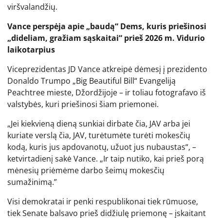
viršvalandžių.
Vance perspėja apie „baudą“ Dems, kuris priešinosi
„dideliam, gražiam sąskaitai“ prieš 2026 m. Vidurio
laikotarpius
Viceprezidentas JD Vance atkreipė dėmesį į prezidento
Donaldo Trumpo „Big Beautiful Bill“ Evangeliją
Peachtree mieste, Džordžijoje – ir toliau fotografavo iš
valstybės, kuri priešinosi šiam priemonei.
„Jei kiekvieną dieną sunkiai dirbate čia, JAV arba jei
kuriate verslą čia, JAV, turėtumėte turėti mokesčių
kodą, kuris jus apdovanotų, užuot jus nubaustas“, –
ketvirtadienį sakė Vance. „Ir taip nutiko, kai prieš porą
mėnesių priėmėme darbo šeimų mokesčių
sumažinimą.”
Visi demokratai ir penki respublikonai tiek rūmuose,
tiek Senate balsavo prieš didžiulę priemonę – įskaitant