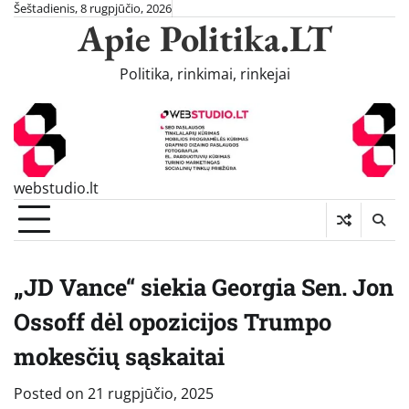
Skip
Šeštadienis, 8 rugpjūčio, 2026
Apie Politika.LT
to
content
Politika, rinkimai, rinkejai
webstudio.lt
„JD Vance“ siekia Georgia Sen. Jon
Ossoff dėl opozicijos Trumpo
mokesčių sąskaitai
Posted on
21 rugpjūčio, 2025