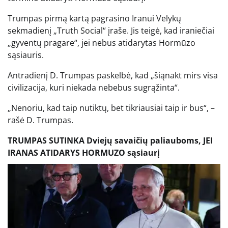
Trumpas pirmą kartą pagrasino Iranui Velykų
sekmadienį „Truth Social“ įraše. Jis teigė, kad iraniečiai
„gyventų pragare“, jei nebus atidarytas Hormūzo
sąsiauris.
Antradienį D. Trumpas paskelbė, kad „šiąnakt mirs visa
civilizacija, kuri niekada nebebus sugrąžinta“.
„Nenoriu, kad taip nutiktų, bet tikriausiai taip ir bus“, –
rašė D. Trumpas.
TRUMPAS SUTINKA Dviejų savaičių paliauboms, JEI
IRANAS ATIDARYS HORMUZO sąsiaurį