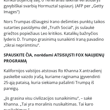
gyvybiškai svarbią Hormuztal sąsiaurį.
(AFP per „Getty
Images“)
Nors Trumpas džiaugėsi Irano dešimties punktų taikos
sutarties pasiūlymu dėl „Truth Social“, jis sulaukė
griežtos popiežiaus Leo kritikos. Katalikų bažnyčios
lyderis D. Trumpo grasinimą sunaikinti Iraną pavadino
„tikrai nepriimtinu“.
SPAUSKITE ČIA, norėdami ATSISIŲSTI FOX NAUJIENŲ
PROGRAMĄ
Kalifornijos valstijos atstovas Ro Khanna X antradienį
paskelbė vaizdo įrašą, kuriame raginama įgyvendinti
25-ąją pataisą, kuria siekiama pašalinti Trumpą iš
pareigų.
„Jis grasina visu civilizacijos sunaikinimu“, – sakė
Khanna. „Tai yra moralinis nusikaltimas. Tai karo
nusikaltimas.”