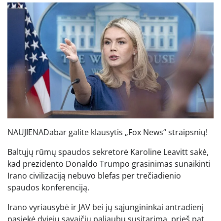
NAUJIENA
Dabar galite klausytis „Fox News“ straipsnių!
Baltųjų rūmų spaudos sekretorė Karoline Leavitt sakė,
kad prezidento Donaldo Trumpo grasinimas sunaikinti
Irano civilizaciją nebuvo blefas per trečiadienio
spaudos konferenciją.
Irano vyriausybė ir JAV bei jų sąjungininkai antradienį
pasiekė dviejų savaičių paliaubų susitarimą, prieš pat