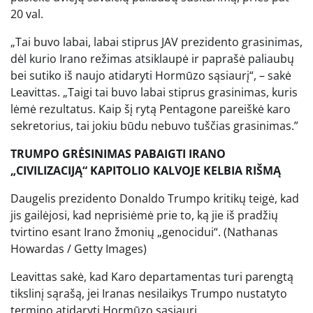
20 val.
„Tai buvo labai, labai stiprus JAV prezidento grasinimas,
dėl kurio Irano režimas atsiklaupė ir paprašė paliaubų
bei sutiko iš naujo atidaryti Hormūzo sąsiaurį“, – sakė
Leavittas. „Taigi tai buvo labai stiprus grasinimas, kuris
lėmė rezultatus. Kaip šį rytą Pentagone pareiškė karo
sekretorius, tai jokiu būdu nebuvo tuščias grasinimas.”
TRUMPO GRĖSINIMAS PABAIGTI IRANO
„CIVILIZACIJĄ“ KAPITOLIO KALVOJE KELBIA RIŠMĄ
Daugelis prezidento Donaldo Trumpo kritikų teigė, kad
jis gailėjosi, kad neprisiėmė prie to, ką jie iš pradžių
tvirtino esant Irano žmonių „genocidui“.
(Nathanas
Howardas / Getty Images)
Leavittas sakė, kad Karo departamentas turi parengtą
tikslinį sąrašą, jei Iranas nesilaikys Trumpo nustatyto
termino atidaryti Hormūzo sąsiaurį.