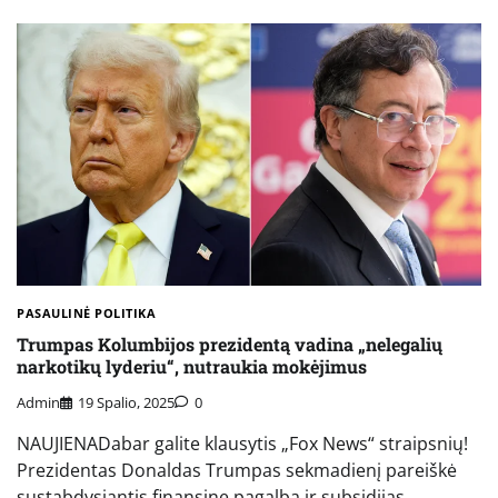
PASAULINĖ POLITIKA
Trumpas Kolumbijos prezidentą vadina „nelegalių
narkotikų lyderiu“, nutraukia mokėjimus
Admin
19 Spalio, 2025
0
NAUJIENADabar galite klausytis „Fox News“ straipsnių!
Prezidentas Donaldas Trumpas sekmadienį pareiškė
sustabdysiantis finansinę pagalbą ir subsidijas