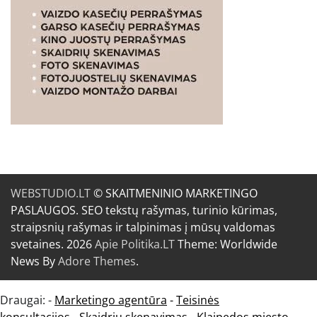
WEBSTUDIO.LT
© SKAITMENINIO MARKETINGO
PASLAUGOS. SEO tekstų rašymas, turinio kūrimas,
straipsnių rašymas ir talpinimas į mūsų valdomas
svetaines. 2026
Apie Politika.LT
Theme: Worldwide
News By
Adore Themes
.
Draugai: -
Marketingo agentūra
-
Teisinės