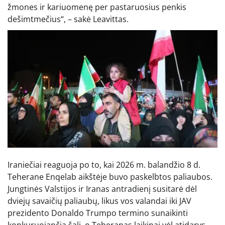
žmones ir kariuomenę per pastaruosius penkis
dešimtmečius“, – sakė Leavittas.
Iraniečiai reaguoja po to, kai 2026 m. balandžio 8 d.
Teherane Enqelab aikštėje buvo paskelbtos paliaubos.
Jungtinės Valstijos ir Iranas antradienį susitarė dėl
dviejų savaičių paliaubų, likus vos valandai iki JAV
prezidento Donaldo Trumpo termino sunaikinti
konkuruojančią šalį, o Teheranas laikinai vėl atidarys