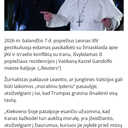
2026 m. balandžio 7 d. popiežius Leonas XIV
gestikuliuoja eidamas pasikalbėti su žiniasklaida apie
JAV ir Izraelio konfliktą su Iranu, išvykdamas iš
popiežiaus rezidencijos į Vatikaną Kastel Gandolfo
mieste Italijoje.
(„Reuters“)
Žurnalistas paklausė Leavitto, ar Jungtinės Valstijos gali
būti laikomos „moraliniu lyderiu“ pasaulyje,
atsižvelgiant į tai, kad Trumpas grasina išnaikinti visą
tautą.
„Kiekvieno šioje patalpoje esančio užuomina, kad
Iranas kažkodėl turi aukštą moralę, yra įžeidžiantis,
atsižvelgiant į žiaurumus, kuriuos jie įvykdė prieš mūsų