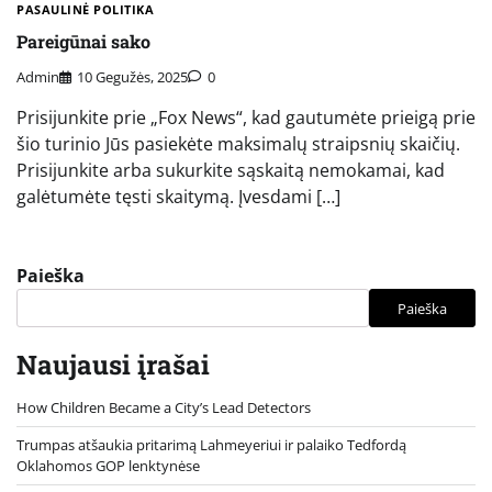
PASAULINĖ POLITIKA
Pareigūnai sako
Admin
10 Gegužės, 2025
0
Prisijunkite prie „Fox News“, kad gautumėte prieigą prie
šio turinio Jūs pasiekėte maksimalų straipsnių skaičių.
Prisijunkite arba sukurkite sąskaitą nemokamai, kad
galėtumėte tęsti skaitymą. Įvesdami […]
Paieška
Paieška
Naujausi įrašai
How Children Became a City’s Lead Detectors
Trumpas atšaukia pritarimą Lahmeyeriui ir palaiko Tedfordą
Oklahomos GOP lenktynėse