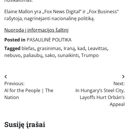
Elaine Mallon yra „Fox News Digital“ ir „Fox Business“
rašytoja, nagrinėjanti nacionalinę politiką.
Nuoroda į informacijos šaltinį
Posted in
PASAULINĖ POLITIKA
Tagged
blefas
,
grasinimas
,
Iraną
,
kad
,
Leavittas
,
nebuvo
,
paliaubų
,
sako
,
sunaikinti
,
Trumpo
Navigacija
Previous:
Next:
tarp
AI for the People | The
In Hungary’s Steel City,
įrašų
Nation
Layoffs Hurt Orbán’s
Appeal
Susiję įrašai