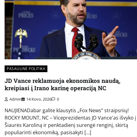
PASAULINĖ POLITIKA
JD Vance reklamuoja ekonomikos naudą,
kreipiasi į Irano karinę operaciją NC
Admin
14 Kovo, 2026
0
NAUJIENADabar galite klausytis „Fox News“ straipsnių!
ROCKY MOUNT, NC – Viceprezidentas JD Vance'as išvyko į
Šiaurės Karoliną ir penktadienį surengė renginį, skirtą
populiarinti ekonomiką, pasisakyti […]