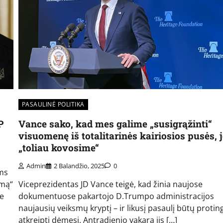
PASAULINĖ POLITIKA
P
Vance sako, kad mes galime „susigrąžinti“
visuomenę iš totalitarinės kairiosios pusės, j
„toliau kovosime“
Admin
2 Balandžio, 2025
0
ams
ymą“
Viceprezidentas JD Vance teigė, kad žinia naujose
te
dokumentuose pakartojo D.Trumpo administracijos
naujausių veiksmų kryptį – ir likusį pasaulį būtų protin
atkreipti dėmesį. Antradienio vakarą jis […]