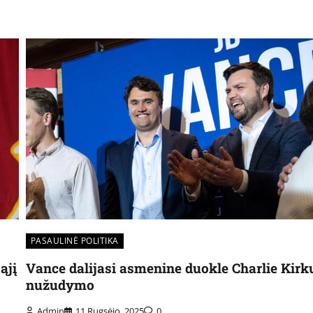
PASAULINĖ POLITIKA
ąjį
Vance dalijasi asmenine duokle Charlie Kirk
nužudymo
Admin
11 Rugsėjo, 2025
0