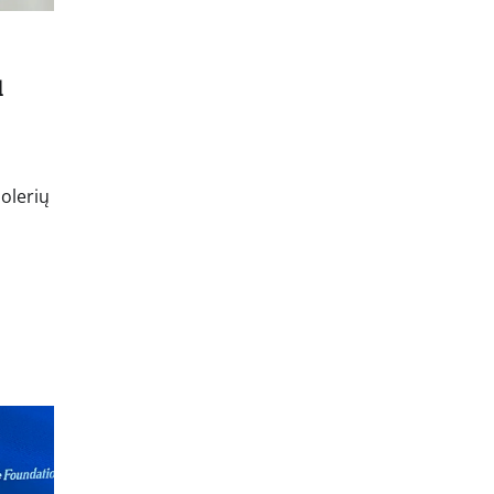
l
dolerių