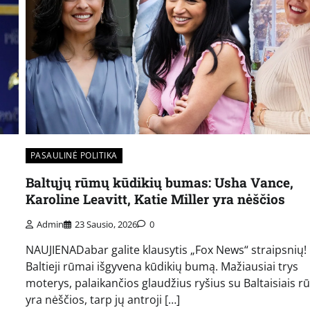
PASAULINĖ POLITIKA
Baltųjų rūmų kūdikių bumas: Usha Vance,
Karoline Leavitt, Katie Miller yra nėščios
Admin
23 Sausio, 2026
0
NAUJIENADabar galite klausytis „Fox News“ straipsnių!
Baltieji rūmai išgyvena kūdikių bumą. Mažiausiai trys
moterys, palaikančios glaudžius ryšius su Baltaisiais r
yra nėščios, tarp jų antroji […]