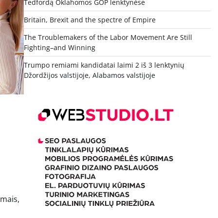
Tedfordą Oklahomos GOP lenktynėse
Britain, Brexit and the spectre of Empire
The Troublemakers of the Labor Movement Are Still
Fighting–and Winning
Trumpo remiami kandidatai laimi 2 iš 3 lenktynių
Džordžijos valstijoje, Alabamos valstijoje
ūmais,