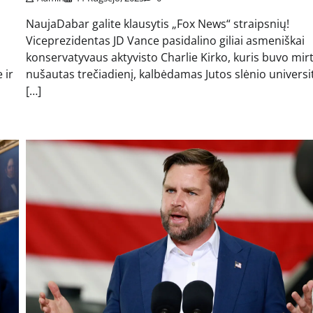
NaujaDabar galite klausytis „Fox News“ straipsnių!
Viceprezidentas JD Vance pasidalino giliai asmeniškai
ų
konservatyvaus aktyvisto Charlie Kirko, kuris buvo mirt
 ir
nušautas trečiadienį, kalbėdamas Jutos slėnio universi
[…]