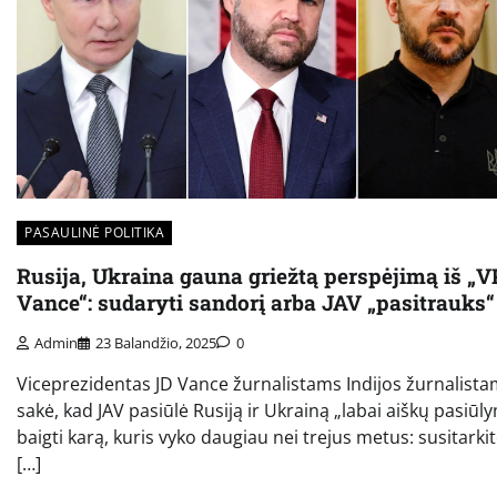
PASAULINĖ POLITIKA
Rusija, Ukraina gauna griežtą perspėjimą iš „V
Vance“: sudaryti sandorį arba JAV „pasitrauks“
Admin
23 Balandžio, 2025
0
Viceprezidentas JD Vance žurnalistams Indijos žurnalist
sakė, kad JAV pasiūlė Rusiją ir Ukrainą „labai aiškų pasiūl
baigti karą, kuris vyko daugiau nei trejus metus: susitarki
[…]