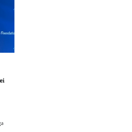
ei
ga