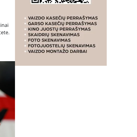
inai
tete.