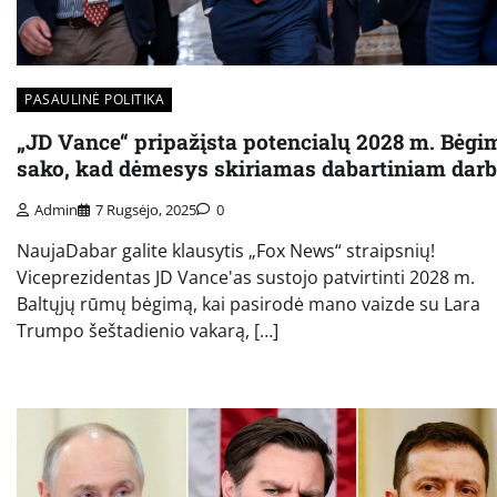
PASAULINĖ POLITIKA
„JD Vance“ pripažįsta potencialų 2028 m. Bėgi
sako, kad dėmesys skiriamas dabartiniam darb
Admin
7 Rugsėjo, 2025
0
NaujaDabar galite klausytis „Fox News“ straipsnių!
Viceprezidentas JD Vance'as sustojo patvirtinti 2028 m.
Baltųjų rūmų bėgimą, kai pasirodė mano vaizde su Lara
Trumpo šeštadienio vakarą, […]