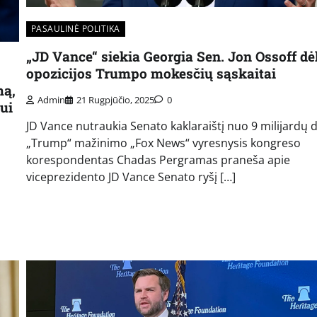
PASAULINĖ POLITIKA
„JD Vance“ siekia Georgia Sen. Jon Ossoff dė
opozicijos Trumpo mokesčių sąskaitai
mą,
Admin
21 Rugpjūčio, 2025
0
ui
JD Vance nutraukia Senato kaklaraištį nuo 9 milijardų 
„Trump“ mažinimo „Fox News“ vyresnysis kongreso
korespondentas Chadas Pergramas praneša apie
viceprezidento JD Vance Senato ryšį […]