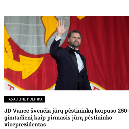
PASAULINĖ POLITIKA
JD Vance švenčia jūrų pėstininkų korpuso 250-
gimtadienį kaip pirmasis jūrų pėstininko
viceprezidentas