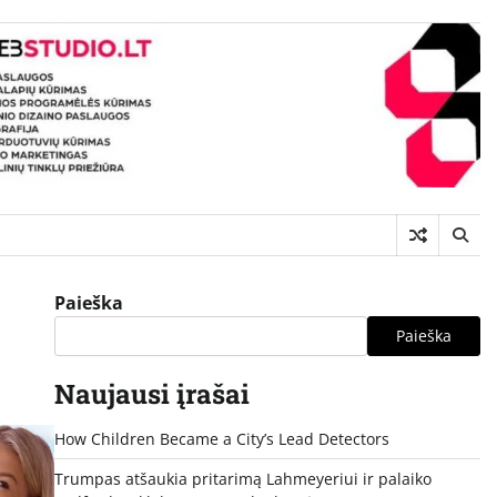
Paieška
Paieška
Naujausi įrašai
How Children Became a City’s Lead Detectors
Trumpas atšaukia pritarimą Lahmeyeriui ir palaiko