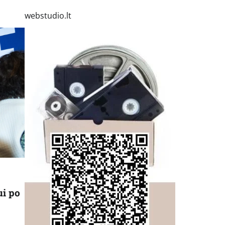
webstudio.lt
ui po