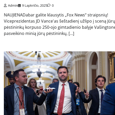
Admin
9 Lapkričio, 2025
0
NAUJIENADabar galite klausytis „Fox News“ straipsnių!
Viceprezidentas JD Vance'as šeštadienį užlipo į sceną Jūr
pėstininkų korpuso 250-ojo gimtadienio balyje Vašingtone
pasveikino minią jūrų pėstininkų, […]