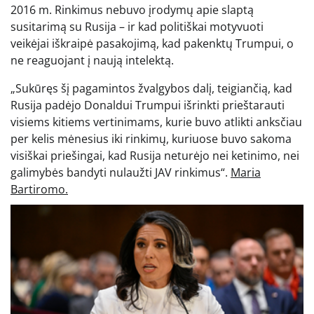
2016 m. Rinkimus nebuvo įrodymų apie slaptą
susitarimą su Rusija – ir kad politiškai motyvuoti
veikėjai iškraipė pasakojimą, kad pakenktų Trumpui, o
ne reaguojant į naują intelektą.
„Sukūręs šį pagamintos žvalgybos dalį, teigiančią, kad
Rusija padėjo Donaldui Trumpui išrinkti prieštarauti
visiems kitiems vertinimams, kurie buvo atlikti anksčiau
per kelis mėnesius iki rinkimų, kuriuose buvo sakoma
visiškai priešingai, kad Rusija neturėjo nei ketinimo, nei
galimybės bandyti nulaužti JAV rinkimus“.
Maria
Bartiromo.