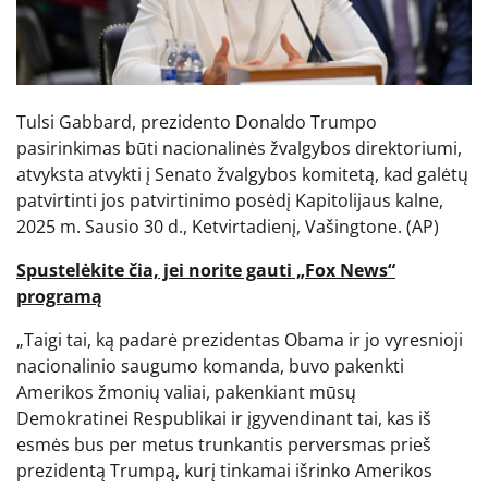
Tulsi Gabbard, prezidento Donaldo Trumpo
pasirinkimas būti nacionalinės žvalgybos direktoriumi,
atvyksta atvykti į Senato žvalgybos komitetą, kad galėtų
patvirtinti jos patvirtinimo posėdį Kapitolijaus kalne,
2025 m. Sausio 30 d., Ketvirtadienį, Vašingtone.
(AP)
Spustelėkite čia, jei norite gauti „Fox News“
programą
„Taigi tai, ką padarė prezidentas Obama ir jo vyresnioji
nacionalinio saugumo komanda, buvo pakenkti
Amerikos žmonių valiai, pakenkiant mūsų
Demokratinei Respublikai ir įgyvendinant tai, kas iš
esmės bus per metus trunkantis perversmas prieš
prezidentą Trumpą, kurį tinkamai išrinko Amerikos