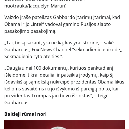
nuotrauka/Jacquelyn Martin)
Vaizdo įraše pateiktas Gabbardo įtarimų įtarimai, kad
Obama ir jo „Intel“ vadovai gamino Rusijos slapto
pasakojimo pasakojimą.
„Tai, tiesą sakant, yra ne ką, kas yra istorinė, – sakė
Gabbardas„ Fox News Channel “sekmadienio epizode„
Sekmadienio ryto ateities “.
„Daugiau nei 100 dokumentų, kuriuos penktadienį
išleidome, tikrai detaliai ir pateikia įrodymų, kaip šį
išdavikišką sąmokslą nukreipė prezidentas Obama likus
kelioms savaitėms iki jo išvykimo iš pareigų po to, kai
prezidentas Trumpas jau buvo išrinktas“, – teigė
Gabbardas.
Baltieji rūmai nori