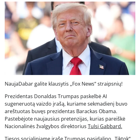
Nauja
Dabar galite klausytis „Fox News“ straipsnių!
Prezidentas Donaldas Trumpas paskelbė AI
sugeneruotą vaizdo įrašą, kuriame sekmadienį buvo
areštuotas buvęs prezidentas Barackas Obama.
Pastebėjote naujausius pretenzijas, kurias pareiškė
Nacionalinės žvalgybos direktorius
Tulsi Gabbard.
Tiesos socialiniame įraše Trumpas pasidalino „Tiktok“