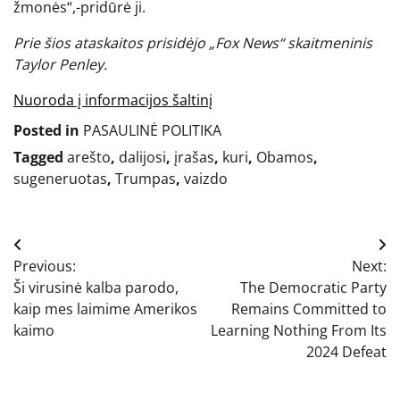
žmonės“,-pridūrė ji.
Prie šios ataskaitos prisidėjo „Fox News“ skaitmeninis
Taylor Penley.
Nuoroda į informacijos šaltinį
Posted in
PASAULINĖ POLITIKA
Tagged
arešto
,
dalijosi
,
įrašas
,
kuri
,
Obamos
,
sugeneruotas
,
Trumpas
,
vaizdo
Navigacija
Previous:
Next:
tarp
Ši virusinė kalba parodo,
The Democratic Party
įrašų
kaip mes laimime Amerikos
Remains Committed to
kaimo
Learning Nothing From Its
2024 Defeat