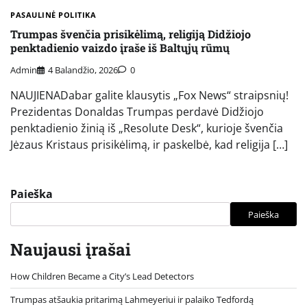
PASAULINĖ POLITIKA
Trumpas švenčia prisikėlimą, religiją Didžiojo
penktadienio vaizdo įraše iš Baltųjų rūmų
Admin
4 Balandžio, 2026
0
NAUJIENADabar galite klausytis „Fox News“ straipsnių!
Prezidentas Donaldas Trumpas perdavė Didžiojo
penktadienio žinią iš „Resolute Desk“, kurioje švenčia
Jėzaus Kristaus prisikėlimą, ir paskelbė, kad religija […]
Paieška
Paieška
Naujausi įrašai
How Children Became a City’s Lead Detectors
Trumpas atšaukia pritarimą Lahmeyeriui ir palaiko Tedfordą