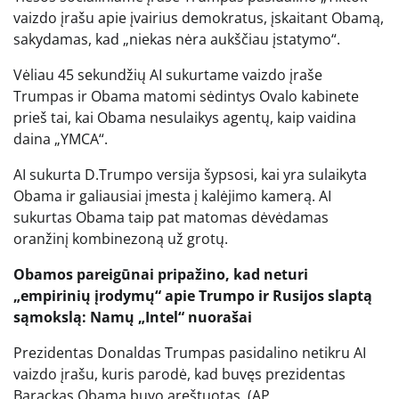
vaizdo įrašu apie įvairius demokratus, įskaitant Obamą,
sakydamas, kad „niekas nėra aukščiau įstatymo“.
Vėliau 45 sekundžių AI sukurtame vaizdo įraše
Trumpas ir Obama matomi sėdintys Ovalo kabinete
prieš tai, kai Obama nesulaikys agentų, kaip vaidina
daina „YMCA“.
AI sukurta D.Trumpo versija šypsosi, kai yra sulaikyta
Obama ir galiausiai įmesta į kalėjimo kamerą. AI
sukurtas Obama taip pat matomas dėvėdamas
oranžinį kombinezoną už grotų.
Obamos pareigūnai pripažino, kad neturi
„empirinių įrodymų“ apie Trumpo ir Rusijos slaptą
sąmokslą: Namų „Intel“ nuorašai
Prezidentas Donaldas Trumpas pasidalino netikru AI
vaizdo įrašu, kuris parodė, kad buvęs prezidentas
Barackas Obama buvo areštuotas.
(AP