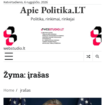
Skip
Ketvirtadienis, 6 rugpjūčio, 2026
Apie Politika.LT
to
content
Politika, rinkimai, rinkejai
webstudio.lt
Žyma:
įrašas
Home
įrašas