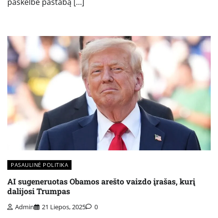
paskelbė pastabą […]
PASAULINĖ POLITIKA
AI sugeneruotas Obamos arešto vaizdo įrašas, kurį
dalijosi Trumpas
Admin
21 Liepos, 2025
0