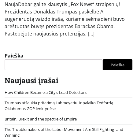
NaujaDabar galite klausytis „Fox News“ straipsnių!
Prezidentas Donaldas Trumpas paskelbė AI
sugeneruotą vaizdo įrašą, kuriame sekmadienį buvo
areštuotas buvęs prezidentas Barackas Obama.
Pastebėjote naujausius pretenzijas, […]
Paieška
Paieška
Naujausi įrašai
How Children Became a City’s Lead Detectors
Trumpas atšaukia pritarimą Lahmeyeriui ir palaiko Tedfordą
Oklahomos GOP lenktynėse
Britain, Brexit and the spectre of Empire
The Troublemakers of the Labor Movement Are Still Fighting–and
Winning