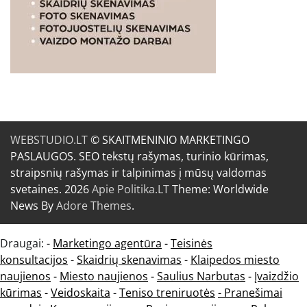
WEBSTUDIO.LT
© SKAITMENINIO MARKETINGO
PASLAUGOS. SEO tekstų rašymas, turinio kūrimas,
straipsnių rašymas ir talpinimas į mūsų valdomas
svetaines. 2026
Apie Politika.LT
Theme: Worldwide
News By
Adore Themes
.
Draugai: -
Marketingo agentūra
-
Teisinės
konsultacijos
-
Skaidrių skenavimas
-
Klaipedos miesto
naujienos
-
Miesto naujienos
-
Saulius Narbutas
-
Įvaizdžio
kūrimas
-
Veidoskaita
-
Teniso treniruotės
- Pranešimai