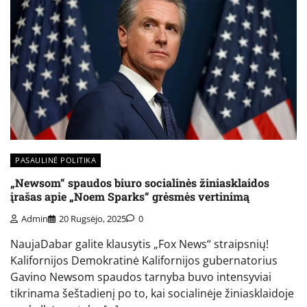
PASAULINĖ POLITIKA
„Newsom“ spaudos biuro socialinės žiniasklaidos
įrašas apie „Noem Sparks“ grėsmės vertinimą
Admin
20 Rugsėjo, 2025
0
NaujaDabar galite klausytis „Fox News“ straipsnių!
Kalifornijos Demokratinė Kalifornijos gubernatorius
Gavino Newsom spaudos tarnyba buvo intensyviai
tikrinama šeštadienį po to, kai socialinėje žiniasklaidoje