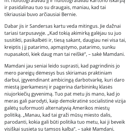
m. nufotografavau jį ir nufotografavau Kartono iškarpą
ir pasidalinau tuo su draugais, maniau, kad tai
tikriausiai buvo arčiausiai Bernie.
Dabar jis ir Sandersas kartu veda mitingus. Jie dažnai
tariasi tarpusavyje. „Kad tokią akimirką galėjau su juo
susitikti, pasikalbėti ir, tiesą sakant, daugiau nei visa tai,
kreiptis į jį patarimo, apmąstymo, patarimo, sunku
nupasakoti, kiek daug man tai reiškė“, – sakė Mamdani.
Mamdani jau seniai leido suprasti, kad pagrindinis jo
mero pareigų dėmesys bus skiriamas praktiniam
darbui, įgyvendinant ambicingą darbotvarkę, kuri daro
miestą įperkamesnį ir pagerina darbininkų klasės
niujorkiečių gyvenimą. Tuo pat metu jis mano, kad jo
meras gali parodyti, kaip demokratinė socialistinė vizija
galėtų suformuoti alternatyvią Amerikos miestų
politiką. „Manau, kad tai graži mūsų miesto dalis,
parodanti, kokia gali būti politika tuo metu, kai ji beveik
visiškai susieta su tamsos kalba“, – sakė Mamdani,