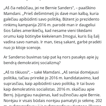
„Aš čia nebūčiau, jei ne Bernie Sanders“, – paaiškino
Mamdani. „Prieš dešimtmetį jis davė man kalbą, kuria
galėčiau apibūdinti savo politiką. Būtent jo prezidento
rinkimų kampanija 2016 m. parodė man ir daugeliui
šios šalies amerikiečių, kad nesame vieni tikėdami
orumu kaip būtinybe kiekvienam žmogui, kuris šią šalį
vadina savo namais. Ir man, tiesą sakant, garbė pradėti
nuo jo kitoje scenoje.
Ar Sanderso buvimas taip pat ką nors pasakys apie jų
bendrą demokratinį socializmą?
„Aš to tikiuosi“, – sakė Mamdani. „Aš seniai domėjausi
politika, tačiau prireikė jo 2016 m. kandidatavimo, kad
suprasčiau, kaip apibūdinti savo politiką. Ir tai buvo
kaip demokratinis socialistas. 2016 m. skaičiau apie
Bernį. Įsijungiau naujienas, kad sužinočiau apie Bernie.
Norėjau ir visais būdais norėjau pamatyti jo sėkmę. 202