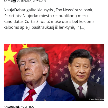
Admin
29 Birželio, 2025
0
NaujaDabar galite klausytis „Fox News“ straipsnių!
Išskirtinis: Niujorko miesto respublikonų merų
kandidatas Curtis Sliwa užmušė duris bet kokioms
kalboms apie jį pasitraukusį iš lenktynių ir […]
PASAULINĖ POLITIKA