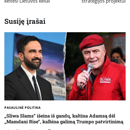
keitėsi Lietuvos keliai
strategijos projektui
Susiję įrašai
PASAULINĖ POLITIKA
„Sliwa Slams“ išeina iš gandų, kaltina Adamsą dėl
„Mamdani Rise“, kalbina galimą Trumpo patvirtinimą