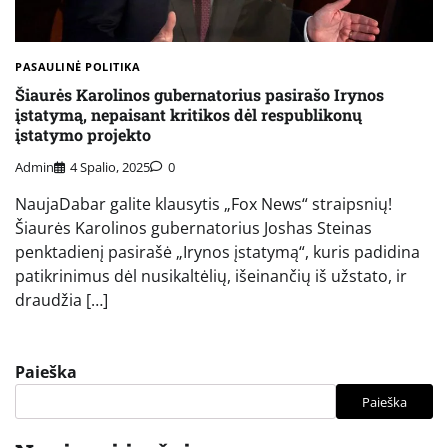
PASAULINĖ POLITIKA
Šiaurės Karolinos gubernatorius pasirašo Irynos
įstatymą, nepaisant kritikos dėl respublikonų
įstatymo projekto
Admin
4 Spalio, 2025
0
NaujaDabar galite klausytis „Fox News“ straipsnių!
Šiaurės Karolinos gubernatorius Joshas Steinas
penktadienį pasirašė „Irynos įstatymą“, kuris padidina
patikrinimus dėl nusikaltėlių, išeinančių iš užstato, ir
draudžia […]
Paieška
Paieška