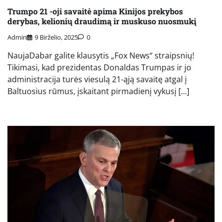
Trumpo 21 -oji savaitė apima Kinijos prekybos
derybas, kelionių draudimą ir muskuso nuosmukį
Admin
9 Birželio, 2025
0
NaujaDabar galite klausytis „Fox News“ straipsnių!
Tikimasi, kad prezidentas Donaldas Trumpas ir jo
administracija turės viesulą 21-ąją savaitę atgal į
Baltuosius rūmus, įskaitant pirmadienį vykusį […]