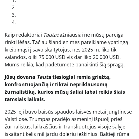
Kaip redaktoriai
Tauta
dažniausiai ne mūsų pareiga
rinkti lėšas. Tačiau šiandien mes pateikiame ypatingą
kreipimąsi į savo skaitytojus, nes 2025 m. liko tik
valandos, o iki 75 000 USD vis dar liko 20 000 USD.
Mums reikia, kad padėtumėte panaikinti šią spragą.
Jūsų dovana
Tauta
tiesiogiai remia griežtą,
konfrontuojančią ir tikrai nepriklausomą
žurnalistiką, kurios mūsų šaliai labai reikia šiais
tamsiais laikais.
2025-ieji buvo baisūs spaudos laisvės metai Jungtinėse
Valstijose. Trumpas pradėjo asmeninį išpuolį prieš
žurnalistus, laikraščius ir transliuotojus visoje šalyje,
įskaitant kelis milijardų dolerių ieškinius. Baltieji rūmai