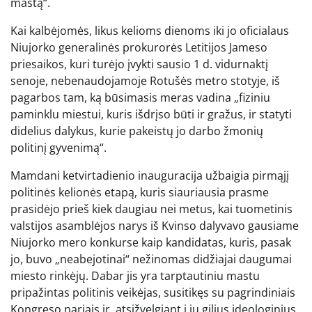
mastą“.
Kai kalbėjomės, likus kelioms dienoms iki jo oficialaus
Niujorko generalinės prokurorės Letitijos Jameso
priesaikos, kuri turėjo įvykti sausio 1 d. vidurnaktį
senoje, nebenaudojamoje Rotušės metro stotyje, iš
pagarbos tam, ką būsimasis meras vadina „fiziniu
paminklu miestui, kuris išdrįso būti ir gražus, ir statyti
didelius dalykus, kurie pakeistų jo darbo žmonių
politinį gyvenimą“.
Mamdani ketvirtadienio inauguracija užbaigia pirmąjį
politinės kelionės etapą, kuris siauriausia prasme
prasidėjo prieš kiek daugiau nei metus, kai tuometinis
valstijos asamblėjos narys iš Kvinso dalyvavo gausiame
Niujorko mero konkurse kaip kandidatas, kuris, pasak
jo, buvo „neabejotinai“ nežinomas didžiajai daugumai
miesto rinkėjų. Dabar jis yra tarptautiniu mastu
pripažintas politinis veikėjas, susitikęs su pagrindiniais
Kongreso nariais ir, atsižvelgiant į jų gilius ideologinius