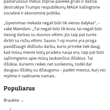
pastaruosius metus stipriai paveikė grubi ir dažnai
destruktyvi Trumpo respublikonų MAGA Vašingtone
socialinė ir ekonominė politika.
„Gyvenimas niekada negali būti tik vienas dalykas“, –
sakė Mamdani. „Tai negali būti tik kova; tai negali būti
tiesiog darbas su duonos viltimi. Jūs taip pat turite
dirbti su rožių viltimi. Sausio 1-oji mums yra proga
pasidžiaugti didžiuliu darbu, kurio prireikė tiek daug,
kad mūsų mieste būtų pradėta nauja era, taip pat būti
sąžiningiems apie mūsų laukiančius iššūkius. Tai
iššūkiai, kuriems reikės net sunkesnių, todėl dar
daugiau iššūkių su džiaugsmu – padėti miestui, kurį visi
mylime ir vadiname namais.
Populiarus
„Perbraukite kairėn, kad pamatytumėte daugiau autorių“
Braukite →