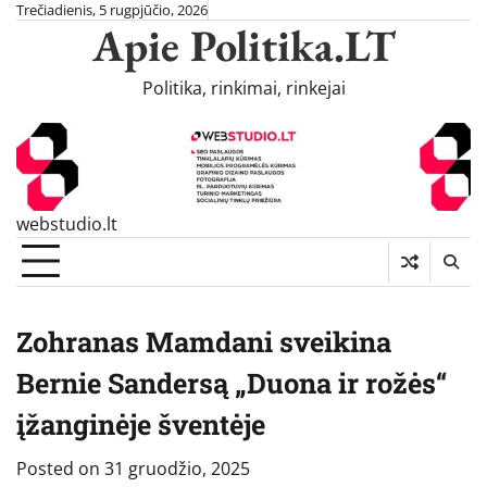
Skip
Trečiadienis, 5 rugpjūčio, 2026
Apie Politika.LT
to
content
Politika, rinkimai, rinkejai
webstudio.lt
Zohranas Mamdani sveikina
Bernie Sandersą „Duona ir rožės“
įžanginėje šventėje
Posted on
31 gruodžio, 2025