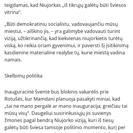
teigdamas, kad Niujorkas „iš tikrųjų galėtų būti šviesos
vitrina“.
„Būti demokratiniu socialistu, vadovaujančiu mūsų
miestui, – aiškino jis, – yra galimybė vadovauti turint
viziją, užtikrinančią, kad kiekvienas niujorkietis turėtų
viską, ko reikia oriam gyvenimui, ir paversti šį įsitikinimą
kasdienine materialine realybe tų, kurie miestą vadina
namais.
Skelbimų politika
Inauguracinė šventė bus blokinis vakarėlis prie
Rotušės, kur Mamdani planuoja pasakyti miniai, kad
„tai ne mano pergalė ar mano inauguracija; greičiau tai
mūsų visų“. Daugeliui susirinkusiųjų jis suvienys
žmones pagal bendrą Niujorko viziją, kuri iš tiesų
galėtų būti šviesa tamsoje politinio momento, kurį per