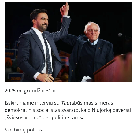
2025 m. gruodžio 31 d
Išskirtiniame interviu su
Tauta
būsimasis meras
demokratinis socialistas svarsto, kaip Niujorką paversti
„šviesos vitrina“ per politinę tamsą.
Skelbimų politika