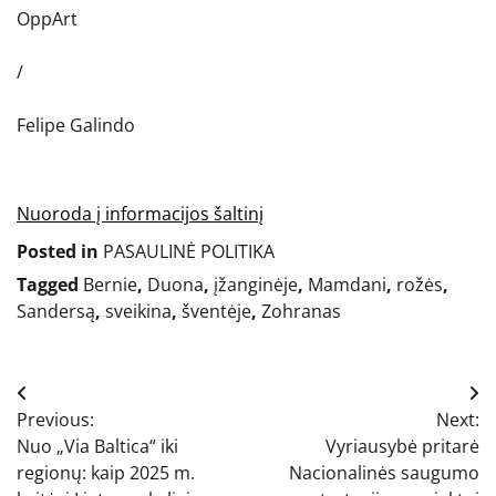
OppArt
/
Felipe Galindo
Nuoroda į informacijos šaltinį
Posted in
PASAULINĖ POLITIKA
Tagged
Bernie
,
Duona
,
įžanginėje
,
Mamdani
,
rožės
,
Sandersą
,
sveikina
,
šventėje
,
Zohranas
Navigacija
Previous:
Next:
tarp
Nuo „Via Baltica“ iki
Vyriausybė pritarė
įrašų
regionų: kaip 2025 m.
Nacionalinės saugumo