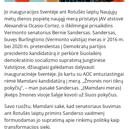
Jo inauguracijos šventėje ant Rotušės laiptų Naujųjų
metų dienos popietę naująjį merą pristatys JAV atstovė
Alexandria Ocasio-Cortez, o iškilmingai prisaikdins
Vermonto senatorius Bernie Sandersas. Sandersas,
buvęs Burlingtono (Vermonto valstija) meras ir 2016 m.
bei 2020 m. pretendentas į Demokratų partijos
prezidento kandidatūrą ir perkūrė šiuolaikinį
demokratinio socializmo supratimą Jungtinėse
Valstijose, džiaugiasi galėdamas dalyvauti
inauguracinėje šventėje. Jis kartu su AOC entuziastingai
rėmė Mamdani kandidatūrą į merą. „Žmonės nori tikrų
pokyčių“, – man pasakė Sandersas. „(Mamdani meras)
įkvėps žmones visoje šalyje kovoti už šiuos pokyčius.
Savo ruožtu, Mamdani sakė, kad senatoriaus buvimas
ant Rotušės laiptų primins Sanderso vaidmenį
formuodamas jo supratimą apie rinkimų politiką kaip
transformacijos siekį.