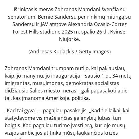
Išrinktasis meras Zohranas Mamdani švenčia su
senatoriumi Bernie Sandersu per rinkimų mitingą su
Sandersu ir JAV atstove Alexandria Ocasio-Cortez
Forest Hills stadione 2025 m. spalio 26 d., Kvinse,
Niujorke.
(Andresas Kudackis / Getty Images)
Zohranas Mamdani trumpam nutilo, kai paklausiau,
kaip, jo manymu, jo inauguracija – sausio 1 d., 34 metų
imigrantas, musulmonas, demokratas socialistas
didžiausio šalies miesto meras – gali papasakoti apie
tai, kas įmanoma Amerikoje.
politika
.
„Kad tai gyva“, – pagaliau pasakė jis. „Kad tie laikai, kai
statydavome vis mažėjančias galimybių lubas, turi
baigtis. Kad pagaliau turime įvesti erą, kurioje mūsų
vizijos ambicijos atitinka mūsų laukiančios krizės