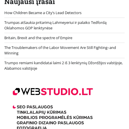
Naujausi įrašai
How Children Became a City’s Lead Detectors
Trumpas atšaukia pritarimą Lahmeyeriui ir palaiko Tedfordą
Oklahomos GOP lenktynėse
Britain, Brexit and the spectre of Empire
The Troublemakers of the Labor Movement Are Still Fighting–and
Winning
Trumpo remiami kandidatai laimi 2 iš 3 lenktynių Džordžijos valstijoje,
Alabamos valstijoje