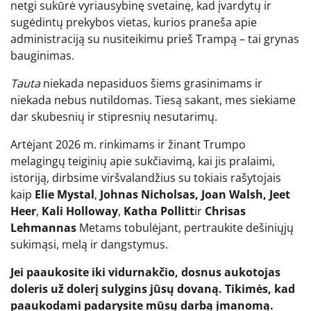
netgi sukūrė vyriausybinę svetainę, kad įvardytų ir
sugėdintų prekybos vietas, kurios praneša apie
administraciją su nusiteikimu prieš Trampą – tai grynas
bauginimas.
Tauta
niekada nepasiduos šiems grasinimams ir
niekada nebus nutildomas. Tiesą sakant, mes siekiame
dar skubesnių ir stipresnių nesutarimų.
Artėjant 2026 m. rinkimams ir žinant Trumpo
melagingų teiginių apie sukčiavimą, kai jis pralaimi,
istoriją, dirbsime viršvalandžius su tokiais rašytojais
kaip
Elie Mystal
,
Johnas Nicholsas, Joan Walsh, Jeet
Heer
,
Kali Holloway
,
Katha Pollitt
ir
Chrisas
Lehmannas
Metams tobulėjant, pertraukite dešiniųjų
sukimąsi, melą ir dangstymus.
Jei paaukosite iki vidurnakčio, dosnus aukotojas
doleris už dolerį sulygins jūsų dovaną. Tikimės, kad
paaukodami padarysite mūsų darbą įmanomą.