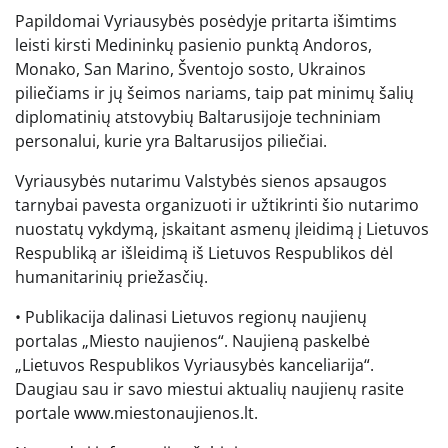
Papildomai Vyriausybės posėdyje pritarta išimtims
leisti kirsti Medininkų pasienio punktą Andoros,
Monako, San Marino, Šventojo sosto, Ukrainos
piliečiams ir jų šeimos nariams, taip pat minimų šalių
diplomatinių atstovybių Baltarusijoje techniniam
personalui, kurie yra Baltarusijos piliečiai.
Vyriausybės nutarimu Valstybės sienos apsaugos
tarnybai pavesta organizuoti ir užtikrinti šio nutarimo
nuostatų vykdymą, įskaitant asmenų įleidimą į Lietuvos
Respubliką ar išleidimą iš Lietuvos Respublikos dėl
humanitarinių priežasčių.
• Publikacija dalinasi Lietuvos regionų naujienų
portalas „Miesto naujienos“. Naujieną paskelbė
„Lietuvos Respublikos Vyriausybės kanceliarija“.
Daugiau sau ir savo miestui aktualių naujienų rasite
portale www.miestonaujienos.lt.