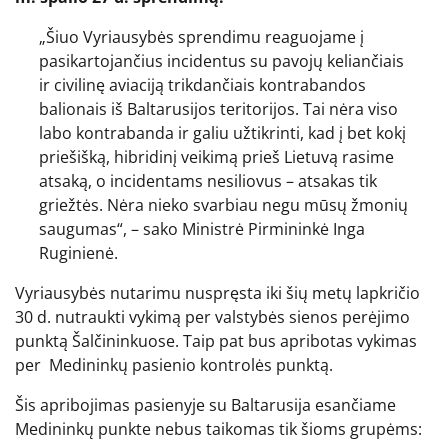
„Šiuo Vyriausybės sprendimu reaguojame į
pasikartojančius incidentus su pavojų keliančiais
ir civilinę aviaciją trikdančiais kontrabandos
balionais iš Baltarusijos teritorijos. Tai nėra viso
labo kontrabanda ir galiu užtikrinti, kad į bet kokį
priešišką, hibridinį veikimą prieš Lietuvą rasime
atsaką, o incidentams nesiliovus – atsakas tik
griežtės. Nėra nieko svarbiau negu mūsų žmonių
saugumas“, – sako Ministrė Pirmininkė Inga
Ruginienė.
Vyriausybės nutarimu nuspręsta iki šių metų lapkričio
30 d. nutraukti vykimą per valstybės sienos perėjimo
punktą Šalčininkuose. Taip pat bus apribotas vykimas
per Medininkų pasienio kontrolės punktą.
Šis apribojimas pasienyje su Baltarusija esančiame
Medininkų punkte nebus taikomas tik šioms grupėms: