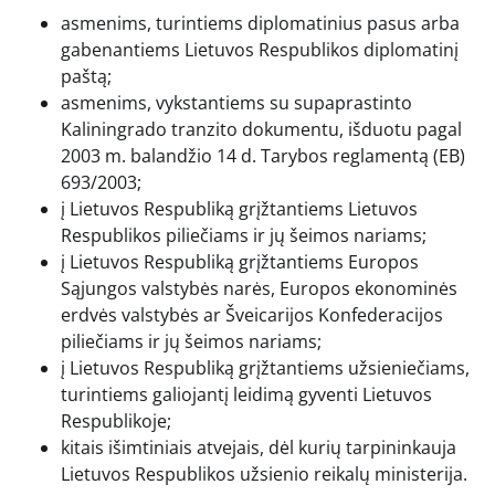
asmenims, turintiems diplomatinius pasus arba
gabenantiems Lietuvos Respublikos diplomatinį
paštą;
asmenims, vykstantiems su supaprastinto
Kaliningrado tranzito dokumentu, išduotu pagal
2003 m. balandžio 14 d. Tarybos reglamentą (EB)
693/2003;
į Lietuvos Respubliką grįžtantiems Lietuvos
Respublikos piliečiams ir jų šeimos nariams;
į Lietuvos Respubliką grįžtantiems Europos
Sąjungos valstybės narės, Europos ekonominės
erdvės valstybės ar Šveicarijos Konfederacijos
piliečiams ir jų šeimos nariams;
į Lietuvos Respubliką grįžtantiems užsieniečiams,
turintiems galiojantį leidimą gyventi Lietuvos
Respublikoje;
kitais išimtiniais atvejais, dėl kurių tarpininkauja
Lietuvos Respublikos užsienio reikalų ministerija.