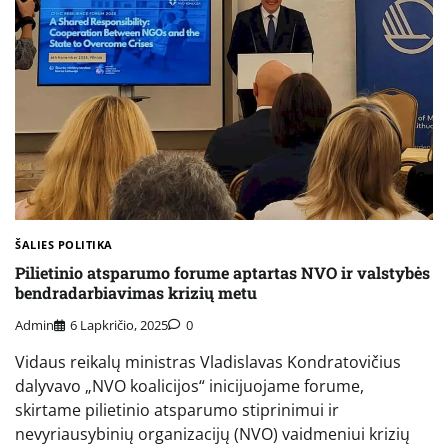
ŠALIES POLITIKA
Pilietinio atsparumo forume aptartas NVO ir valstybės
bendradarbiavimas krizių metu
Admin
6 Lapkričio, 2025
0
Vidaus reikalų ministras Vladislavas Kondratovičius
dalyvavo „NVO koalicijos“ inicijuojame forume,
skirtame pilietinio atsparumo stiprinimui ir
nevyriausybinių organizacijų (NVO) vaidmeniui krizių