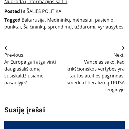
Nuoroda į informacijos šaltinį
Posted in
ŠALIES POLITIKA
Tagged
Baltarusija
,
Medininkų
,
mėnesiui
,
pasienio
,
punktai
,
Šalčininkų
,
sprendimų
,
uždaromi
,
vyriausybės
Navigacija
Previous:
Next:
tarp
Ar Europa gali atgaivinti
Vance'as sako, kad
įrašų
daugiašališkumą
krikščioniškos vertybės yra
susiskaldžiusiame
tautos ateities pagrindas,
pasaulyje?
smerkia liberalizmą TPUSA
renginyje
Susiję įrašai