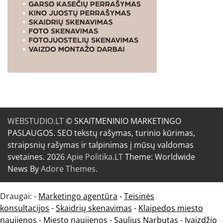
WEBSTUDIO.LT
© SKAITMENINIO MARKETINGO
PASLAUGOS. SEO tekstų rašymas, turinio kūrimas,
straipsnių rašymas ir talpinimas į mūsų valdomas
svetaines. 2026
Apie Politika.LT
Theme: Worldwide
News By
Adore Themes
.
Draugai: -
Marketingo agentūra
-
Teisinės
konsultacijos
-
Skaidrių skenavimas
-
Klaipedos miesto
naujienos
-
Miesto naujienos
-
Saulius Narbutas
-
Įvaizdžio