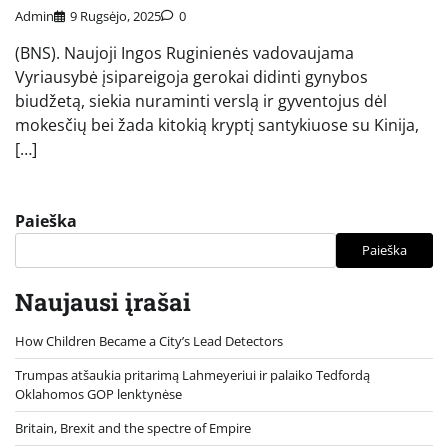
Admin
9 Rugsėjo, 2025
0
(BNS). Naujoji Ingos Ruginienės vadovaujama
Vyriausybė įsipareigoja gerokai didinti gynybos
biudžetą, siekia nuraminti verslą ir gyventojus dėl
mokesčių bei žada kitokią kryptį santykiuose su Kinija,
[…]
Paieška
Paieška
Naujausi įrašai
How Children Became a City’s Lead Detectors
Trumpas atšaukia pritarimą Lahmeyeriui ir palaiko Tedfordą
Oklahomos GOP lenktynėse
Britain, Brexit and the spectre of Empire