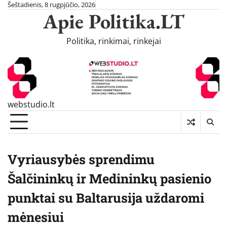
Skip
Šeštadienis, 8 rugpjūčio, 2026
Apie Politika.LT
to
content
Politika, rinkimai, rinkejai
webstudio.lt
Vyriausybės sprendimu
Šalčininkų ir Medininkų pasienio
punktai su Baltarusija uždaromi
mėnesiui