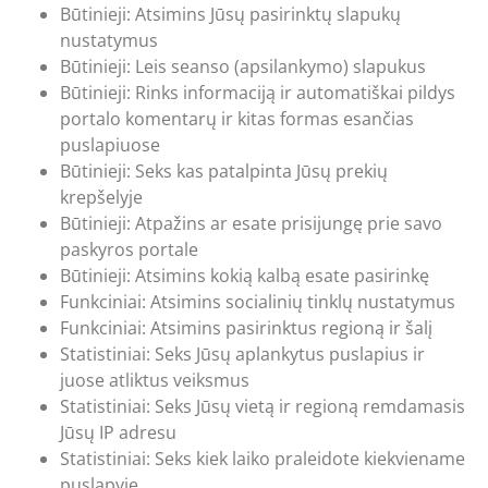
Būtinieji: Atsimins Jūsų pasirinktų slapukų
nustatymus
Būtinieji: Leis seanso (apsilankymo) slapukus
Būtinieji: Rinks informaciją ir automatiškai pildys
portalo komentarų ir kitas formas esančias
puslapiuose
Būtinieji: Seks kas patalpinta Jūsų prekių
krepšelyje
Būtinieji: Atpažins ar esate prisijungę prie savo
paskyros portale
Būtinieji: Atsimins kokią kalbą esate pasirinkę
Funkciniai: Atsimins socialinių tinklų nustatymus
Funkciniai: Atsimins pasirinktus regioną ir šalį
Statistiniai: Seks Jūsų aplankytus puslapius ir
juose atliktus veiksmus
Statistiniai: Seks Jūsų vietą ir regioną remdamasis
Jūsų IP adresu
Statistiniai: Seks kiek laiko praleidote kiekviename
puslapyje