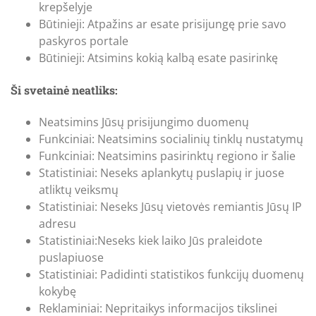
krepšelyje
Būtinieji: Atpažins ar esate prisijungę prie savo
paskyros portale
Būtinieji: Atsimins kokią kalbą esate pasirinkę
Ši svetainė neatliks:
Neatsimins Jūsų prisijungimo duomenų
Funkciniai: Neatsimins socialinių tinklų nustatymų
Funkciniai: Neatsimins pasirinktų regiono ir šalie
Statistiniai: Neseks aplankytų puslapių ir juose
atliktų veiksmų
Statistiniai: Neseks Jūsų vietovės remiantis Jūsų IP
adresu
Statistiniai:Neseks kiek laiko Jūs praleidote
puslapiuose
Statistiniai: Padidinti statistikos funkcijų duomenų
kokybę
Reklaminiai: Nepritaikys informacijos tikslinei