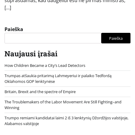
suprasdamas, kad daugeliui esu ne pirmas ministras,
[…]
Paieška
Paieška
Naujausi įrašai
How Children Became a City’s Lead Detectors
Trumpas atšaukia pritarimą Lahmeyeriui ir palaiko Tedfordą
Oklahomos GOP lenktynėse
Britain, Brexit and the spectre of Empire
The Troublemakers of the Labor Movement Are Still Fighting–and
Winning
Trumpo remiami kandidatai laimi 2 iš 3 lenktynių Džordžijos valstijoje,
Alabamos valstijoje