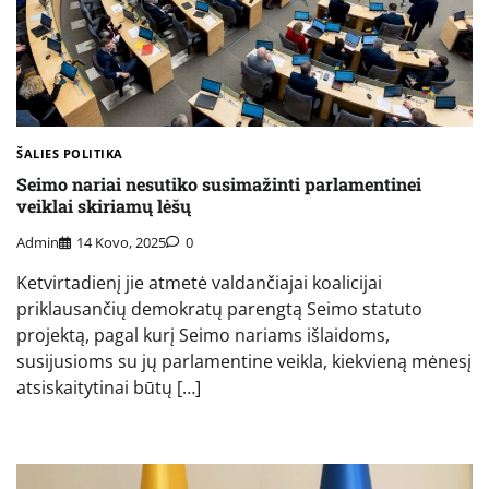
ŠALIES POLITIKA
Seimo nariai nesutiko susimažinti parlamentinei
veiklai skiriamų lėšų
Admin
14 Kovo, 2025
0
Ketvirtadienį jie atmetė valdančiajai koalicijai
priklausančių demokratų parengtą Seimo statuto
projektą, pagal kurį Seimo nariams išlaidoms,
susijusioms su jų parlamentine veikla, kiekvieną mėnesį
atsiskaitytinai būtų […]