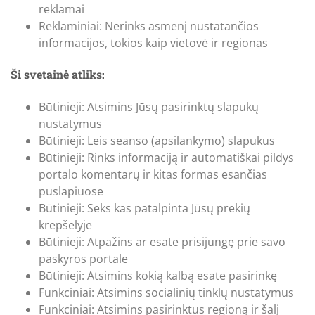
reklamai
Reklaminiai: Nerinks asmenį nustatančios
informacijos, tokios kaip vietovė ir regionas
Ši svetainė atliks:
Būtinieji: Atsimins Jūsų pasirinktų slapukų
nustatymus
Būtinieji: Leis seanso (apsilankymo) slapukus
Būtinieji: Rinks informaciją ir automatiškai pildys
portalo komentarų ir kitas formas esančias
puslapiuose
Būtinieji: Seks kas patalpinta Jūsų prekių
krepšelyje
Būtinieji: Atpažins ar esate prisijungę prie savo
paskyros portale
Būtinieji: Atsimins kokią kalbą esate pasirinkę
Funkciniai: Atsimins socialinių tinklų nustatymus
Funkciniai: Atsimins pasirinktus regioną ir šalį