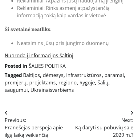
Reklaminiai: Atpažins Jūsų naudojamą įrenginį
Reklaminiai: Rinks asmenį atpažystančią
informaciją tokią kaip vardas ir vietovė
Ši svetainė neatliks:
Neatsimins Jūsų prisijungimo duomenų
Nuoroda į informacijos šaltinį
Posted in
ŠALIES POLITIKA
Tagged
Baltijos
,
dėmesys
,
infrastruktūros
,
paramai
,
premjerų
,
projektams
,
regiono
,
Rygoje
,
šalių
,
saugumui
,
Ukrainaisvarbiems
Navigacija
Previous:
Next:
tarp
Pranešėjas perspėja apie
Ką daryti su pobūvių sale
įrašų
ilgą laiką veikiančią
2029 m.?