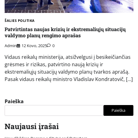
ŠALIES POLITIKA
Patvirtintas naujas krizių ir ekstremaliųjų situacijų
valdymo planų rengimo aprašas
Admin
12 Kovo, 2025
0
Vidaus reikalų ministerija, atsižvelgusi į besikeičiančias
grėsmes ir rizikas, patvirtino naują krizių ir
ekstremaliųjų situacijų valdymo planų tvarkos aprašą.
Pasak vidaus reikalų ministro Vladislav Kondratovič, […]
Paieška
Paieška
Naujausi įrašai