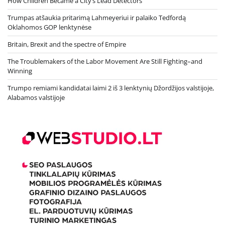
How Children Became a City’s Lead Detectors
Trumpas atšaukia pritarimą Lahmeyeriui ir palaiko Tedfordą
Oklahomos GOP lenktynėse
Britain, Brexit and the spectre of Empire
The Troublemakers of the Labor Movement Are Still Fighting–and
Winning
Trumpo remiami kandidatai laimi 2 iš 3 lenktynių Džordžijos valstijoje,
Alabamos valstijoje