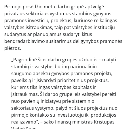
Pirmojo posėdžio metu darbo grupė apžvelgė
privataus sektoriaus vystomus stambius gynybos
pramonės investicijų projektus, kuriuose reikalingas
valstybės įsitraukimas, taip pat valstybės institucijų
sudarytus ar planuojamus sudaryti kitus
bendradarbiavimo susitarimus dėl gynybos pramonės
plėtros.
„Pagrindinė šios darbo grupės užduotis – matyti
stambių ir valstybei būtinų nacionalinio
saugumo apsektu gynybos pramonės projektų
paveikslą ir įsivardyti prioritetinius projektus,
kuriems tikslingas valstybės kapitalas ir
įsitraukimas. Ši darbo grupė leis valstybei pereiti
nuo pavienių iniciatyvų prie sisteminio
sektoriaus vystymo, palydint šiuos projektus nuo
pirmojo kontakto su investuotoju iki produkcijos
realizavimo“, – sako finansų ministras Kristupas
Vaitiekūnas.