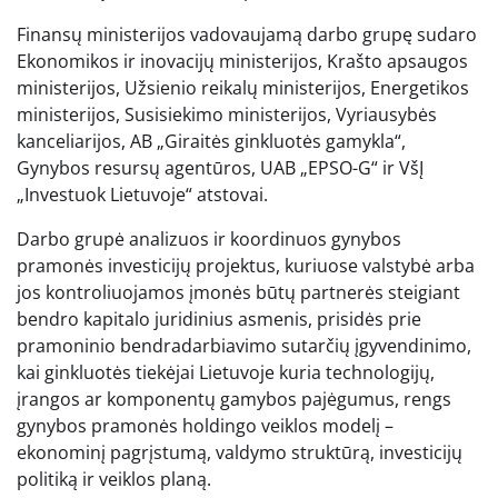
Finansų ministerijos vadovaujamą darbo grupę sudaro
Ekonomikos ir inovacijų ministerijos, Krašto apsaugos
ministerijos, Užsienio reikalų ministerijos, Energetikos
ministerijos, Susisiekimo ministerijos, Vyriausybės
kanceliarijos, AB „Giraitės ginkluotės gamykla“,
Gynybos resursų agentūros, UAB „EPSO-G“ ir VšĮ
„Investuok Lietuvoje“ atstovai.
Darbo grupė analizuos ir koordinuos gynybos
pramonės investicijų projektus, kuriuose valstybė arba
jos kontroliuojamos įmonės būtų partnerės steigiant
bendro kapitalo juridinius asmenis, prisidės prie
pramoninio bendradarbiavimo sutarčių įgyvendinimo,
kai ginkluotės tiekėjai Lietuvoje kuria technologijų,
įrangos ar komponentų gamybos pajėgumus, rengs
gynybos pramonės holdingo veiklos modelį –
ekonominį pagrįstumą, valdymo struktūrą, investicijų
politiką ir veiklos planą.