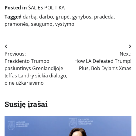
Posted in
ŠALIES POLITIKA
Tagged
darbą
,
darbo
,
grupė
,
gynybos
,
pradeda
,
pramonės
,
saugumo
,
vystymo
Navigacija
Previous:
Next:
tarp
Prezidento Trumpo
How LA Defeated Trump!
įrašų
pasiuntinys Grenlandijoje
Plus, Bob Dylan’s Xmas
Jeffas Landry siekia dialogo,
o ne užkariavimo
Susiję įrašai