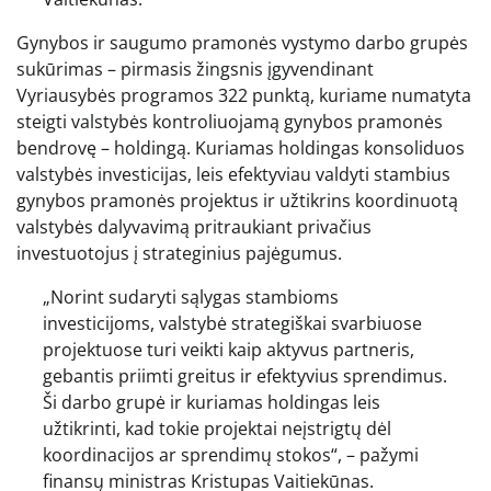
Gynybos ir saugumo pramonės vystymo darbo grupės
sukūrimas – pirmasis žingsnis įgyvendinant
Vyriausybės programos 322 punktą, kuriame numatyta
steigti valstybės kontroliuojamą gynybos pramonės
bendrovę – holdingą. Kuriamas holdingas konsoliduos
valstybės investicijas, leis efektyviau valdyti stambius
gynybos pramonės projektus ir užtikrins koordinuotą
valstybės dalyvavimą pritraukiant privačius
investuotojus į strateginius pajėgumus.
„Norint sudaryti sąlygas stambioms
investicijoms, valstybė strategiškai svarbiuose
projektuose turi veikti kaip aktyvus partneris,
gebantis priimti greitus ir efektyvius sprendimus.
Ši darbo grupė ir kuriamas holdingas leis
užtikrinti, kad tokie projektai neįstrigtų dėl
koordinacijos ar sprendimų stokos“, – pažymi
finansų ministras Kristupas Vaitiekūnas.