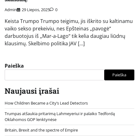
Admin
29 Liepos, 2025
0
Keista Trumpo Trumpo teigimu, jis iškrito su kaltinamu
vaiko sekso prekeiviu, nes Epšteinas „pavogė“
darbuotojus iš „Mar-a-Lago“ tik kelia daugiau liūdnų
klausimų. Skelbimo politika JAV […]
Paieška
Paieška
Naujausi įrašai
How Children Became a City’s Lead Detectors
Trumpas atšaukia pritarimą Lahmeyeriui ir palaiko Tedfordą
Oklahomos GOP lenktynėse
Britain, Brexit and the spectre of Empire