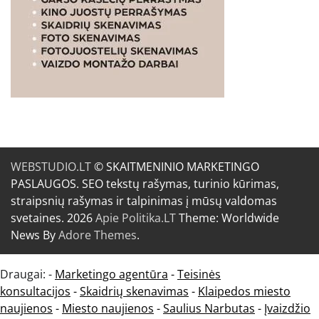
WEBSTUDIO.LT
© SKAITMENINIO MARKETINGO
PASLAUGOS. SEO tekstų rašymas, turinio kūrimas,
straipsnių rašymas ir talpinimas į mūsų valdomas
svetaines. 2026
Apie Politika.LT
Theme: Worldwide
News By
Adore Themes
.
Draugai: -
Marketingo agentūra
-
Teisinės
konsultacijos
-
Skaidrių skenavimas
-
Klaipedos miesto
naujienos
-
Miesto naujienos
-
Saulius Narbutas
-
Įvaizdžio