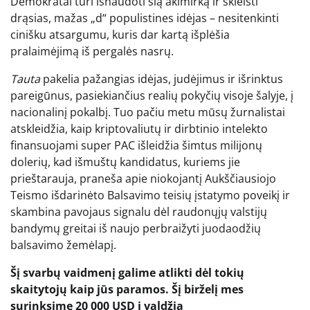
Demokratai turi išnaudoti šią akimirką ir skleisti
drąsias, mažas „d“ populistines idėjas – nesitenkinti
cinišku atsargumu, kuris dar kartą išplėšia
pralaimėjimą iš pergalės nasrų.
Tauta
pakelia pažangias idėjas, judėjimus ir išrinktus
pareigūnus, pasiekiančius realių pokyčių visoje šalyje, į
nacionalinį pokalbį. Tuo pačiu metu mūsų žurnalistai
atskleidžia, kaip kriptovaliutų ir dirbtinio intelekto
finansuojami super PAC išleidžia šimtus milijonų
dolerių, kad išmuštų kandidatus, kuriems jie
prieštarauja, praneša apie niokojantį Aukščiausiojo
Teismo išdarinėto Balsavimo teisių įstatymo poveikį ir
skambina pavojaus signalu dėl raudonųjų valstijų
bandymų greitai iš naujo perbraižyti juodaodžių
balsavimo žemėlapį.
Šį svarbų vaidmenį galime atlikti dėl tokių
skaitytojų kaip jūs paramos. Šį birželį mes
surinksime 20 000 USD į valdžią