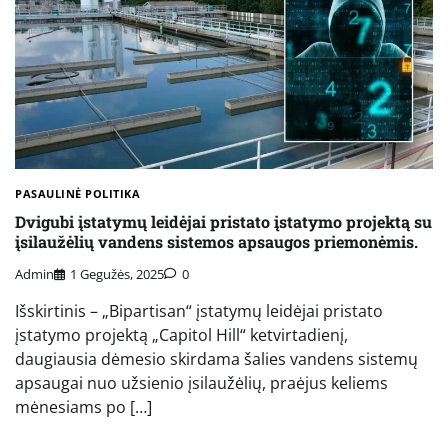
PASAULINĖ POLITIKA
Dvigubi įstatymų leidėjai pristato įstatymo projektą su
įsilaužėlių vandens sistemos apsaugos priemonėmis.
Admin
1 Gegužės, 2025
0
Išskirtinis – „Bipartisan“ įstatymų leidėjai pristato
įstatymo projektą „Capitol Hill“ ketvirtadienį,
daugiausia dėmesio skirdama šalies vandens sistemų
apsaugai nuo užsienio įsilaužėlių, praėjus keliems
mėnesiams po […]