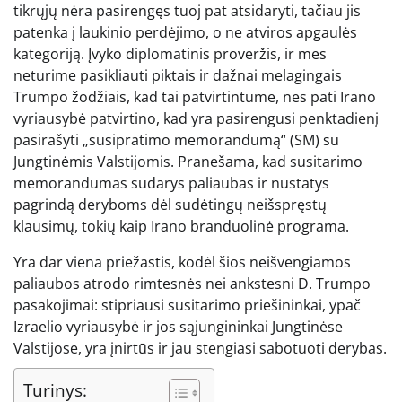
tikrųjų nėra pasirengęs tuoj pat atsidaryti, tačiau jis
patenka į laukinio perdėjimo, o ne atviros apgaulės
kategoriją. Įvyko diplomatinis proveržis, ir mes
neturime pasikliauti piktais ir dažnai melagingais
Trumpo žodžiais, kad tai patvirtintume, nes pati Irano
vyriausybė patvirtino, kad yra pasirengusi penktadienį
pasirašyti „susipratimo memorandumą“ (SM) su
Jungtinėmis Valstijomis. Pranešama, kad susitarimo
memorandumas sudarys paliaubas ir nustatys
pagrindą deryboms dėl sudėtingų neišspręstų
klausimų, tokių kaip Irano branduolinė programa.
Yra dar viena priežastis, kodėl šios neišvengiamos
paliaubos atrodo rimtesnės nei ankstesni D. Trumpo
pasakojimai: stipriausi susitarimo priešininkai, ypač
Izraelio vyriausybė ir jos sąjungininkai Jungtinėse
Valstijose, yra įnirtūs ir jau stengiasi sabotuoti derybas.
Turinys: