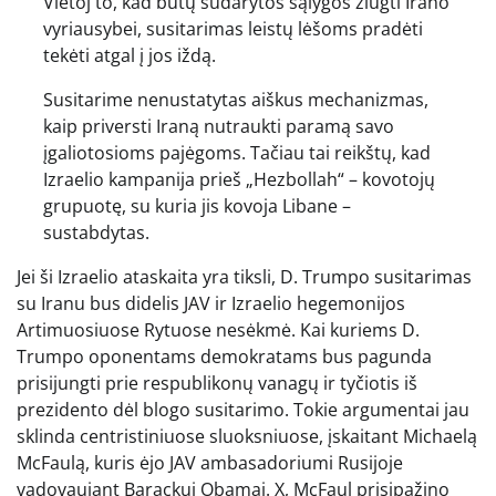
Vietoj to, kad būtų sudarytos sąlygos žlugti Irano
vyriausybei, susitarimas leistų lėšoms pradėti
tekėti atgal į jos iždą.
Susitarime nenustatytas aiškus mechanizmas,
kaip priversti Iraną nutraukti paramą savo
įgaliotosioms pajėgoms. Tačiau tai reikštų, kad
Izraelio kampanija prieš „Hezbollah“ – kovotojų
grupuotę, su kuria jis kovoja Libane –
sustabdytas.
Jei ši Izraelio ataskaita yra tiksli, D. Trumpo susitarimas
su Iranu bus didelis JAV ir Izraelio hegemonijos
Artimuosiuose Rytuose nesėkmė. Kai kuriems D.
Trumpo oponentams demokratams bus pagunda
prisijungti prie respublikonų vanagų ​​ir tyčiotis iš
prezidento dėl blogo susitarimo. Tokie argumentai jau
sklinda centristiniuose sluoksniuose, įskaitant Michaelą
McFaulą, kuris ėjo JAV ambasadoriumi Rusijoje
vadovaujant Barackui Obamai. X, McFaul prisipažino