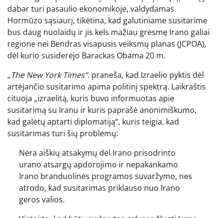
dabar turi pasaulio ekonomikoje, valdydamas
Hormūzo sąsiaurį, tikėtina, kad galutiniame susitarime
bus daug nuolaidų ir jis kels mažiau grėsmę Irano galiai
regione nei Bendras visapusis veiksmų planas (JCPOA),
dėl kurio susiderėjo Barackas Obama 20 m.
„The New York Times“.
praneša, kad Izraelio pyktis dėl
artėjančio susitarimo apima politinį spektrą. Laikraštis
cituoja „izraelitą, kuris buvo informuotas apie
susitarimą su Iranu ir kuris paprašė anonimiškumo,
kad galėtų aptarti diplomatiją“, kuris teigia, kad
susitarimas turi šių problemų:
Nėra aiškių atsakymų dėl Irano prisodrinto
urano atsargų apdorojimo ir nepakankamo
Irano branduolinės programos suvaržymo, nes
atrodo, kad susitarimas priklauso nuo Irano
geros valios.