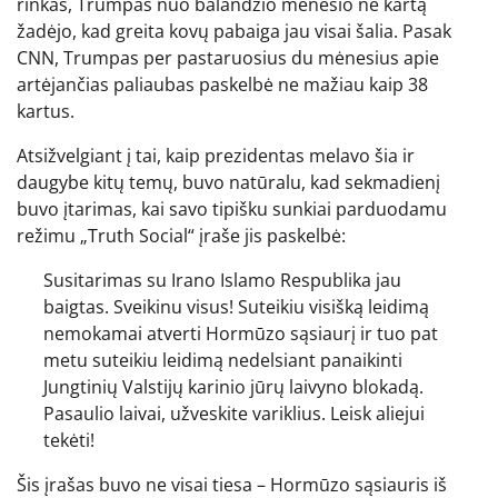
rinkas, Trumpas nuo balandžio mėnesio ne kartą
žadėjo, kad greita kovų pabaiga jau visai šalia. Pasak
CNN, Trumpas per pastaruosius du mėnesius apie
artėjančias paliaubas paskelbė ne mažiau kaip 38
kartus.
Atsižvelgiant į tai, kaip prezidentas melavo šia ir
daugybe kitų temų, buvo natūralu, kad sekmadienį
buvo įtarimas, kai savo tipišku sunkiai parduodamu
režimu „Truth Social“ įraše jis paskelbė:
Susitarimas su Irano Islamo Respublika jau
baigtas. Sveikinu visus! Suteikiu visišką leidimą
nemokamai atverti Hormūzo sąsiaurį ir tuo pat
metu suteikiu leidimą nedelsiant panaikinti
Jungtinių Valstijų karinio jūrų laivyno blokadą.
Pasaulio laivai, užveskite variklius. Leisk aliejui
tekėti!
Šis įrašas buvo ne visai tiesa – Hormūzo sąsiauris iš