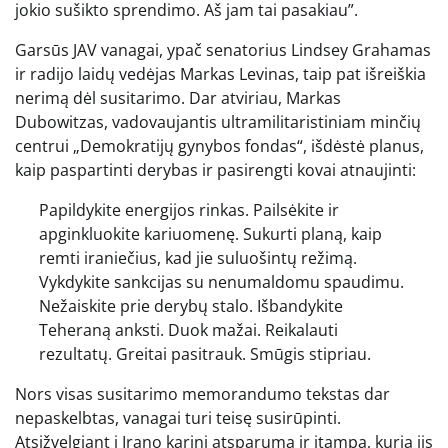
jokio sušikto sprendimo. Aš jam tai pasakiau”.
Garsūs JAV vanagai, ypač senatorius Lindsey Grahamas
ir radijo laidų vedėjas Markas Levinas, taip pat išreiškia
nerimą dėl susitarimo. Dar atviriau, Markas
Dubowitzas, vadovaujantis ultramilitaristiniam minčių
centrui „Demokratijų gynybos fondas“, išdėstė planus,
kaip paspartinti derybas ir pasirengti kovai atnaujinti:
Papildykite energijos rinkas. Pailsėkite ir
apginkluokite kariuomenę. Sukurti planą, kaip
remti iraniečius, kad jie suluošintų režimą.
Vykdykite sankcijas su nenumaldomu spaudimu.
Nežaiskite prie derybų stalo. Išbandykite
Teheraną anksti. Duok mažai. Reikalauti
rezultatų. Greitai pasitrauk. Smūgis stipriau.
Nors visas susitarimo memorandumo tekstas dar
nepaskelbtas, vanagai turi teisę susirūpinti.
Atsižvelgiant į Irano karinį atsparumą ir įtampą, kurią jis