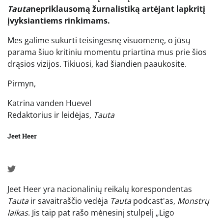
Tauta
nepriklausomą žurnalistiką artėjant lapkritį
įvyksiantiems rinkimams.
Mes galime sukurti teisingesnę visuomenę, o jūsų
parama šiuo kritiniu momentu priartina mus prie šios
drąsios vizijos. Tikiuosi, kad šiandien paaukosite.
Pirmyn,
Katrina vanden Huevel
Redaktorius ir leidėjas,
Tauta
Jeet Heer
Jeet Heer yra nacionalinių reikalų korespondentas
Tauta
ir savaitraščio vedėja
Tauta
podcast'as,
Monstrų
laikas
. Jis taip pat rašo mėnesinį stulpelį „Ligo