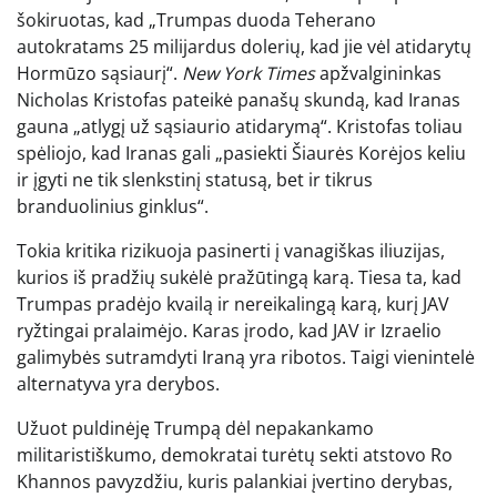
šokiruotas, kad „Trumpas duoda Teherano
autokratams 25 milijardus dolerių, kad jie vėl atidarytų
Hormūzo sąsiaurį“.
New York Times
apžvalgininkas
Nicholas Kristofas ​​pateikė panašų skundą, kad Iranas
gauna „atlygį už sąsiaurio atidarymą“. Kristofas ​​toliau
spėliojo, kad Iranas gali „pasiekti Šiaurės Korėjos keliu
ir įgyti ne tik slenkstinį statusą, bet ir tikrus
branduolinius ginklus“.
Tokia kritika rizikuoja pasinerti į vanagiškas iliuzijas,
kurios iš pradžių sukėlė pražūtingą karą. Tiesa ta, kad
Trumpas pradėjo kvailą ir nereikalingą karą, kurį JAV
ryžtingai pralaimėjo. Karas įrodo, kad JAV ir Izraelio
galimybės sutramdyti Iraną yra ribotos. Taigi vienintelė
alternatyva yra derybos.
Užuot puldinėję Trumpą dėl nepakankamo
militaristiškumo, demokratai turėtų sekti atstovo Ro
Khannos pavyzdžiu, kuris palankiai įvertino derybas,