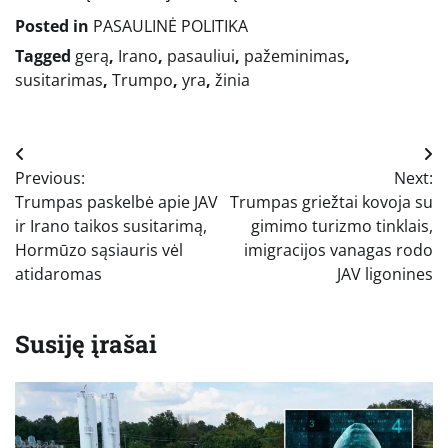
Posted in
PASAULINĖ POLITIKA
Tagged
gerą
,
Irano
,
pasauliui
,
pažeminimas
,
susitarimas
,
Trumpo
,
yra
,
žinia
Navigacija
Previous:
Next:
tarp
Trumpas paskelbė apie JAV
Trumpas griežtai kovoja su
įrašų
ir Irano taikos susitarimą,
gimimo turizmo tinklais,
Hormūzo sąsiauris vėl
imigracijos vanagas rodo
atidaromas
JAV ligonines
Susiję įrašai