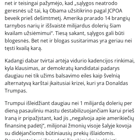
net ir teisingai pažymėjo, kad „sąlygos neatrodo
geresnės už tai, ką Obama užsitikrino pagal JCPOA
beveik prieš dešimtmetį. Amerika prarado 14 brangių
tarnybos narių ir iššvaistė milijardus dolerių šiam
kvailam užsiėmimui“. Tiesą sakant, sąlygos gali būti
blogesnės. Bet net ir blogas susitarimas yra geriau nei
tęsti kvailą karą.
Kadangi dabar tvirtai artėja vidurio kadencijos rinkimai,
kyla klausimas, ar demokratų kandidatai padarys
daugiau nei tik užims balsavimo eiles kaip švelnią
alternatyvą karštai įkaitusiai krizei, kuri yra Donaldas
Trumpas.
Trumpui išleidžiant daugiau nei 1 milijardą dolerių per
dieną pasauliniu mastu destabilizuojančiam karui prieš
Iraną ir pripažįstant, kad jis „negalvoja apie amerikiečių
finansinę padėtį“, milijonai žmonių visoje šalyje kovoja
su didėjančiomis būtiniausių prekių išlaidomis.