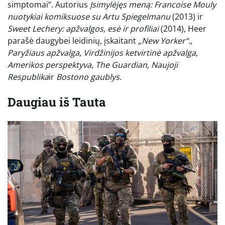
simptomai“. Autorius
Įsimylėjęs meną: Francoise Mouly
nuotykiai komiksuose su Artu Spiegelmanu
(2013) ir
Sweet Lechery: apžvalgos, esė ir profiliai
(2014), Heer
parašė daugybei leidinių, įskaitant
„New Yorker“.
,
Paryžiaus apžvalga
,
Virdžinijos ketvirtinė apžvalga
,
Amerikos perspektyva
,
The Guardian
,
Naujoji
Respublika
ir
Bostono gaublys
.
Daugiau iš
Tauta