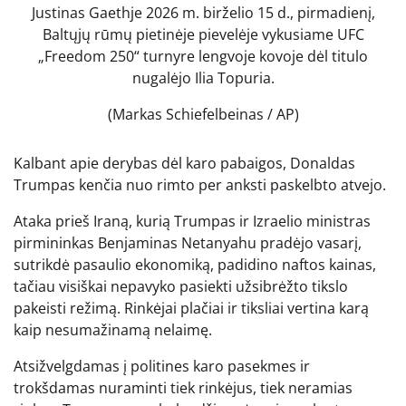
Justinas Gaethje 2026 m. birželio 15 d., pirmadienį,
Baltųjų rūmų pietinėje pievelėje vykusiame UFC
„Freedom 250“ turnyre lengvoje kovoje dėl titulo
nugalėjo Ilia Topuria.
(Markas Schiefelbeinas / AP)
Kalbant apie derybas dėl karo pabaigos, Donaldas
Trumpas kenčia nuo rimto per anksti paskelbto atvejo.
Ataka prieš Iraną, kurią Trumpas ir Izraelio ministras
pirmininkas Benjaminas Netanyahu pradėjo vasarį,
sutrikdė pasaulio ekonomiką, padidino naftos kainas,
tačiau visiškai nepavyko pasiekti užsibrėžto tikslo
pakeisti režimą. Rinkėjai plačiai ir tiksliai vertina karą
kaip nesumažinamą nelaimę.
Atsižvelgdamas į politines karo pasekmes ir
trokšdamas nuraminti tiek rinkėjus, tiek neramias