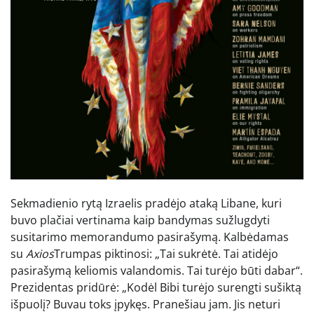
Sekmadienio rytą Izraelis pradėjo ataką Libane, kuri
buvo plačiai vertinama kaip bandymas sužlugdyti
susitarimo memorandumo pasirašymą. Kalbėdamas
su
Axios
Trumpas piktinosi: „Tai sukrėtė. Tai atidėjo
pasirašymą keliomis valandomis. Tai turėjo būti dabar“.
Prezidentas pridūrė: „Kodėl Bibi turėjo surengti sušiktą
išpuolį? Buvau toks įpykęs. Pranešiau jam. Jis neturi