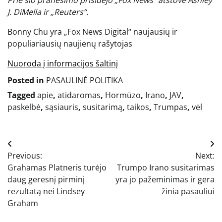
Prie šio pranešimo prisidėjo „Fox News“ atstovė Ashley
J. DiMella ir „Reuters“.
Bonny Chu yra „Fox News Digital“ naujausių ir
populiariausių naujienų rašytojas
Nuoroda į informacijos šaltinį
Posted in
PASAULINĖ POLITIKA
Tagged
apie
,
atidaromas
,
Hormūzo
,
Irano
,
JAV
,
paskelbė
,
sąsiauris
,
susitarimą
,
taikos
,
Trumpas
,
vėl
Navigacija
Previous:
Next:
tarp
Grahamas Platneris turėjo
Trumpo Irano susitarimas
įrašų
daug geresnį pirminį
yra jo pažeminimas ir gera
rezultatą nei Lindsey
žinia pasauliui
Graham