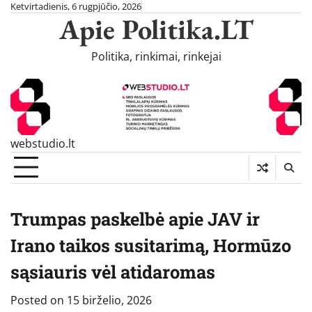
Skip
Ketvirtadienis, 6 rugpjūčio, 2026
Apie Politika.LT
to
content
Politika, rinkimai, rinkejai
webstudio.lt
Trumpas paskelbė apie JAV ir
Irano taikos susitarimą, Hormūzo
sąsiauris vėl atidaromas
Posted on
15 birželio, 2026