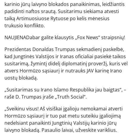
karinio jūrų laivyno blokados panaikinimas, leidžiantis
padidinti naftos srautą. Susitarimu siekiama atvesti
taiką Artimuosiuose Rytuose po kelis mėnesius
trukusio konflikto.
NAUJIENA
Dabar galite klausytis „Fox News“ straipsnių!
Prezidentas Donaldas Trumpas sekmadienį paskelbė,
kad Jungtinės Valstijos ir Iranas oficialiai pasiekė taikos
susitarimą, žymintį didelį diplomatinį proveržį, kuris vėl
atvers Hormūzo sąsiaurį ir nutrauks JAV karinę Irano
uostų blokadą.
„Susitarimas su Irano Islamo Respublika jau baigtas“, –
rašė D. Trumpas įraše „Truth Social“.
„Sveikinu visus! Aš visiškai įgalioju nemokamai atverti
Hormūzo sąsiaurį ir tuo pat metu suteikiu įgaliojimą
nedelsiant panaikinti Jungtinių Valstijų karinio jūrų
laivyno blokadą. Pasaulio laivai, užveskite variklius.