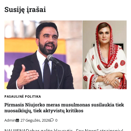
Susiję įrašai
PASAULINĖ POLITIKA
Pirmasis Niujorko meras musulmonas susilaukia tiek
nuosaikiųjų, tiek aktyvistų kritikos
Admin
27 Gegužės, 2026
0
NAUJIENADabar galite klausytis „Fox News“ straipsnių!