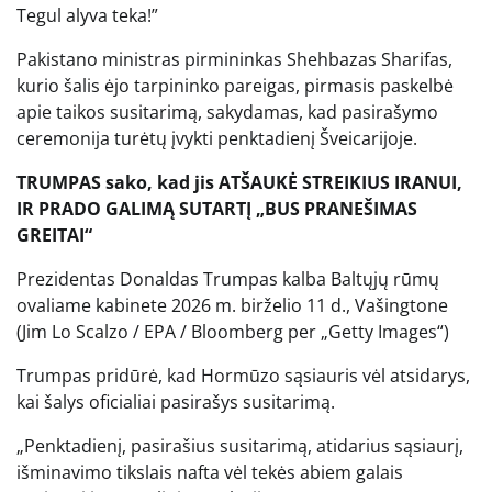
Tegul alyva teka!”
Pakistano ministras pirmininkas Shehbazas Sharifas,
kurio šalis ėjo tarpininko pareigas, pirmasis paskelbė
apie taikos susitarimą, sakydamas, kad pasirašymo
ceremonija turėtų įvykti penktadienį Šveicarijoje.
TRUMPAS sako, kad jis ATŠAUKĖ STREIKIUS IRANUI,
IR PRADO GALIMĄ SUTARTĮ „BUS PRANEŠIMAS
GREITAI“
Prezidentas Donaldas Trumpas kalba Baltųjų rūmų
ovaliame kabinete 2026 m. birželio 11 d., Vašingtone
(Jim Lo Scalzo / EPA / Bloomberg per „Getty Images“)
Trumpas pridūrė, kad Hormūzo sąsiauris vėl atsidarys,
kai šalys oficialiai pasirašys susitarimą.
„Penktadienį, pasirašius susitarimą, atidarius sąsiaurį,
išminavimo tikslais nafta vėl tekės abiem galais