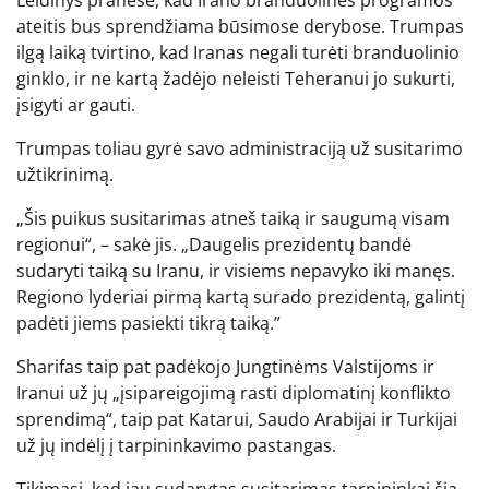
Leidinys pranešė, kad Irano branduolinės programos
ateitis bus sprendžiama būsimose derybose. Trumpas
ilgą laiką tvirtino, kad Iranas negali turėti branduolinio
ginklo, ir ne kartą žadėjo neleisti Teheranui jo sukurti,
įsigyti ar gauti.
Trumpas toliau gyrė savo administraciją už susitarimo
užtikrinimą.
„Šis puikus susitarimas atneš taiką ir saugumą visam
regionui“, – sakė jis. „Daugelis prezidentų bandė
sudaryti taiką su Iranu, ir visiems nepavyko iki manęs.
Regiono lyderiai pirmą kartą surado prezidentą, galintį
padėti jiems pasiekti tikrą taiką.”
Sharifas taip pat padėkojo Jungtinėms Valstijoms ir
Iranui už jų „įsipareigojimą rasti diplomatinį konflikto
sprendimą“, taip pat Katarui, Saudo Arabijai ir Turkijai
už jų indėlį į tarpininkavimo pastangas.