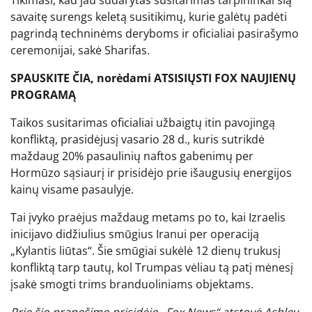
Tikimasi, kad jau sudarytas susitarimas tarpininkai šią
savaitę surengs keletą susitikimų, kurie galėtų padėti
pagrindą techninėms deryboms ir oficialiai pasirašymo
ceremonijai, sakė Sharifas.
SPAUSKITE ČIA, norėdami ATSISIŲSTI FOX NAUJIENŲ
PROGRAMĄ
Taikos susitarimas oficialiai užbaigtų itin pavojingą
konfliktą, prasidėjusį vasario 28 d., kuris sutrikdė
maždaug 20% ​​pasaulinių naftos gabenimų per
Hormūzo sąsiaurį ir prisidėjo prie išaugusių energijos
kainų visame pasaulyje.
Tai įvyko praėjus maždaug metams po to, kai Izraelis
inicijavo didžiulius smūgius Iranui per operaciją
„Kylantis liūtas“. Šie smūgiai sukėlė 12 dienų trukusį
konfliktą tarp tautų, kol Trumpas vėliau tą patį mėnesį
įsakė smogti trims branduoliniams objektams.