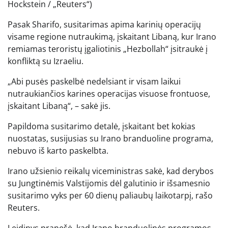
Hockstein / „Reuters“)
Pasak Sharifo, susitarimas apima karinių operacijų
visame regione nutraukimą, įskaitant Libaną, kur Irano
remiamas teroristų įgaliotinis „Hezbollah“ įsitraukė į
konfliktą su Izraeliu.
„Abi pusės paskelbė nedelsiant ir visam laikui
nutraukiančios karines operacijas visuose frontuose,
įskaitant Libaną“, – sakė jis.
Papildoma susitarimo detalė, įskaitant bet kokias
nuostatas, susijusias su Irano branduoline programa,
nebuvo iš karto paskelbta.
Irano užsienio reikalų viceministras sakė, kad derybos
su Jungtinėmis Valstijomis dėl galutinio ir išsamesnio
susitarimo vyks per 60 dienų paliaubų laikotarpį, rašo
Reuters.