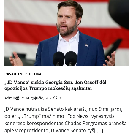
PASAULINĖ POLITIKA
„JD Vance“ siekia Georgia Sen. Jon Ossoff dėl
opozicijos Trumpo mokesčių sąskaitai
Admin
21 Rugpjūčio, 2025
0
JD Vance nutraukia Senato kaklaraištį nuo 9 milijardų
dolerių „Trump“ mažinimo „Fox News“ vyresnysis
kongreso korespondentas Chadas Pergramas praneša
apie viceprezidento JD Vance Senato ryšį […]