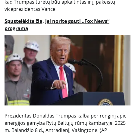
kad Trumpas turėtų būti apkaltintas ir jį pakeistų
viceprezidentas Vance.
Spustelėkite čia, jei norite gauti „Fox News“
programą
Prezidentas Donaldas Trumpas kalba per renginį apie
energijos gamybą Rytų Baltųjų rūmų kambaryje, 2025
m. Balandžio 8 d., Antradienį, Vašingtone.
(AP