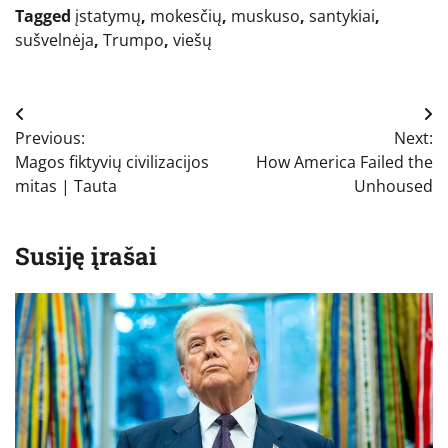
Tagged
įstatymų
,
mokesčių
,
muskuso
,
santykiai
,
sušvelnėja
,
Trumpo
,
viešų
Navigacija
Previous:
Next:
tarp
Magos fiktyvių civilizacijos
How America Failed the
įrašų
mitas | Tauta
Unhoused
Susiję įrašai