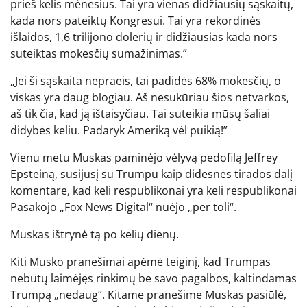
prieš kelis mėnesius. Tai yra vienas didžiausių sąskaitų,
kada nors pateiktų Kongresui. Tai yra rekordinės
išlaidos, 1,6 trilijono dolerių ir didžiausias kada nors
suteiktas mokesčių sumažinimas.”
„Jei ši sąskaita nepraeis, tai padidės 68% mokesčių, o
viskas yra daug blogiau. Aš nesukūriau šios netvarkos,
aš tik čia, kad ją ištaisyčiau. Tai suteikia mūsų šaliai
didybės keliu. Padaryk Ameriką vėl puikią!”
Vienu metu Muskas paminėjo vėlyvą pedofilą Jeffrey
Epsteiną, susijusį su Trumpu kaip didesnės tirados dalį
komentare, kad keli respublikonai yra keli respublikonai
Pasakojo „Fox News Digital“
nuėjo „per toli“.
Muskas ištrynė tą po kelių dienų.
Kiti Musko pranešimai apėmė teiginį, kad Trumpas
nebūtų laimėjęs rinkimų be savo pagalbos, kaltindamas
Trumpą „nedaug“. Kitame pranešime Muskas pasiūlė,