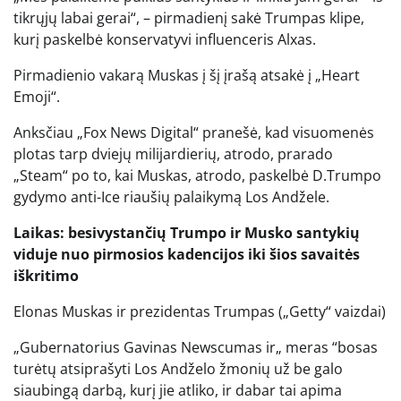
tikrųjų labai gerai“, – pirmadienį sakė Trumpas klipe,
kurį paskelbė konservatyvi influenceris Alxas.
Pirmadienio vakarą Muskas į šį įrašą atsakė į „Heart
Emoji“.
Anksčiau „Fox News Digital“ pranešė, kad visuomenės
plotas tarp dviejų milijardierių, atrodo, prarado
„Steam“ po to, kai Muskas, atrodo, paskelbė D.Trumpo
gydymo anti-Ice riaušių palaikymą Los Andžele.
Laikas: besivystančių Trumpo ir Musko santykių
viduje nuo pirmosios kadencijos iki šios savaitės
iškritimo
Elonas Muskas ir prezidentas Trumpas
(„Getty“ vaizdai)
„Gubernatorius Gavinas Newscumas ir„ meras “bosas
turėtų atsiprašyti Los Andželo žmonių už be galo
siaubingą darbą, kurį jie atliko, ir dabar tai apima