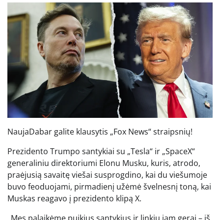
Nauja
Dabar galite klausytis „Fox News“ straipsnių!
Prezidento Trumpo santykiai su „Tesla“ ir „SpaceX“
generaliniu direktoriumi Elonu Musku, kuris, atrodo,
praėjusią savaitę viešai susprogdino, kai du viešumoje
buvo feoduojami, pirmadienį užėmė švelnesnį toną, kai
Muskas reagavo į prezidento klipą X.
„Mes palaikėme puikius santykius ir linkiu jam gerai – iš