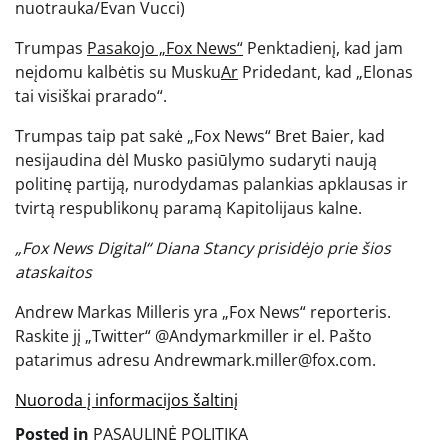
nuotrauka/Evan Vucci)
Trumpas
Pasakojo „Fox News“
Penktadienį, kad jam
neįdomu kalbėtis su Musku
Ar
Pridedant, kad „Elonas
tai visiškai prarado“.
Trumpas taip pat sakė „Fox News“ Bret Baier, kad
nesijaudina dėl Musko pasiūlymo sudaryti naują
politinę partiją, nurodydamas palankias apklausas ir
tvirtą respublikonų paramą Kapitolijaus kalne.
„Fox News Digital“ Diana Stancy prisidėjo prie šios
ataskaitos
Andrew Markas Milleris yra „Fox News“ reporteris.
Raskite jį „Twitter“ @Andymarkmiller ir el. Pašto
patarimus adresu Andrewmark.miller@fox.com.
Nuoroda į informacijos šaltinį
Posted in
PASAULINĖ POLITIKA