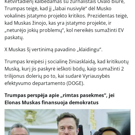
Ketvirtadienį kalbėdamas su žurnalistais Ovalo biure,
Trumpas teigė, kad jį „labai nusivylė“ dėl Musko
vokalinės įstatymo projekto kritikos. Prezidentas teigė,
kad Muskas žinojo, kas yra įstatymo projekte, ir
„neturėjo jokių problemų“, kol nereikės sumažinti EV
paskatų.
X Muskas šį vertinimą pavadino „klaidingu“.
Trumpas kreipėsi į socialinę žiniasklaidą, kad kritikuotų
Muską, kurį jis paskyrė ieškoti būdų, kaip sumažinti 2
trilijonus dolerių po to, kai sudarė Vyriausybės
efektyvumo departamento (DOGE).
Trumpas perspėja apie „rimtas pasekmes“, jei
Elonas Muskas finansuoja demokratus