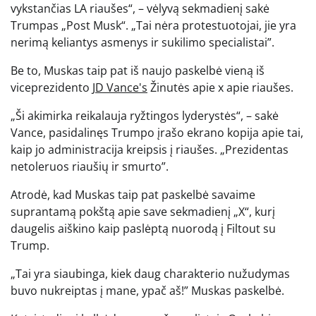
vykstančias LA riaušes“, – vėlyvą sekmadienį sakė
Trumpas „Post Musk“. „Tai nėra protestuotojai, jie yra
nerimą keliantys asmenys ir sukilimo specialistai”.
Be to, Muskas taip pat iš naujo paskelbė vieną iš
viceprezidento
JD Vance's
Žinutės apie x apie riaušes.
„Ši akimirka reikalauja ryžtingos lyderystės“, – sakė
Vance, pasidalinęs Trumpo įrašo ekrano kopija apie tai,
kaip jo administracija kreipsis į riaušes. „Prezidentas
netoleruos riaušių ir smurto”.
Atrodė, kad Muskas taip pat paskelbė savaime
suprantamą pokštą apie save sekmadienį „X“, kurį
daugelis aiškino kaip paslėptą nuorodą į Filtout su
Trump.
„Tai yra siaubinga, kiek daug charakterio nužudymas
buvo nukreiptas į mane, ypač aš!” Muskas paskelbė.