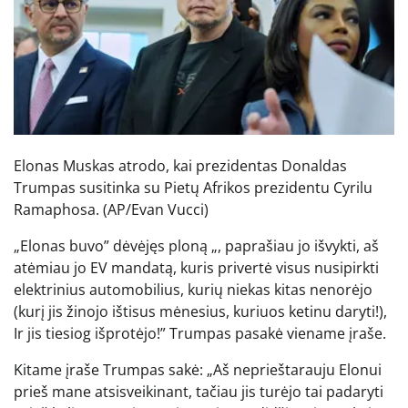
Elonas Muskas atrodo, kai prezidentas Donaldas
Trumpas susitinka su Pietų Afrikos prezidentu Cyrilu
Ramaphosa.
(AP/Evan Vucci)
„Elonas buvo” dėvėjęs ploną „, paprašiau jo išvykti, aš
atėmiau jo EV mandatą, kuris privertė visus nusipirkti
elektrinius automobilius, kurių niekas kitas nenorėjo
(kurį jis žinojo ištisus mėnesius, kuriuos ketinu daryti!),
Ir jis tiesiog išprotėjo!” Trumpas pasakė viename įraše.
Kitame įraše Trumpas sakė: „Aš neprieštarauju Elonui
prieš mane atsisveikinant, tačiau jis turėjo tai padaryti