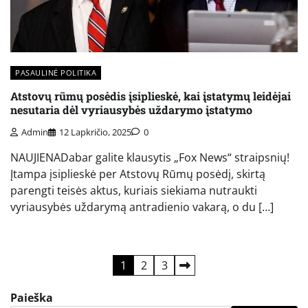
PASAULINĖ POLITIKA
Atstovų rūmų posėdis įsiplieskė, kai įstatymų leidėjai
nesutaria dėl vyriausybės uždarymo įstatymo
Admin
12 Lapkričio, 2025
0
NAUJIENADabar galite klausytis „Fox News“ straipsnių!
Įtampa įsiplieskė per Atstovų Rūmų posėdį, skirtą
parengti teisės aktus, kuriais siekiama nutraukti
vyriausybės uždarymą antradienio vakarą, o du […]
Įrašų
1
2
3
puslapiavimas
Paieška