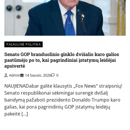
PASAULINĖ POLITIKA
Senato GOP branduolinio ginklo dvišalio karo galios
pastūmėjo po to, kai pagrindiniai įstatymų leidėjai
apsivertė
Admin
14 Sausio, 2026
0
NAUJIENADabar galite klausytis „Fox News“ straipsnių!
Senato respublikonai sėkmingai surengė dvišalį
bandymą pažaboti prezidento Donaldo Trumpo karo
galias, kai pora pagrindinių GOP įstatymų leidėjų
pakeitė […]