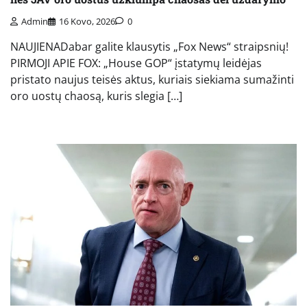
Admin
16 Kovo, 2026
0
NAUJIENADabar galite klausytis „Fox News“ straipsnių!
PIRMOJI APIE FOX: „House GOP“ įstatymų leidėjas
pristato naujus teisės aktus, kuriais siekiama sumažinti
oro uostų chaosą, kuris slegia […]