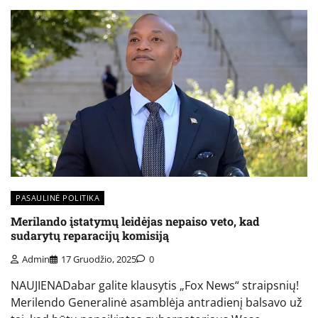
PASAULINĖ POLITIKA
Merilando įstatymų leidėjas nepaiso veto, kad
sudarytų reparacijų komisiją
Admin
17 Gruodžio, 2025
0
NAUJIENADabar galite klausytis „Fox News“ straipsnių!
Merilendo Generalinė asamblėja antradienį balsavo už