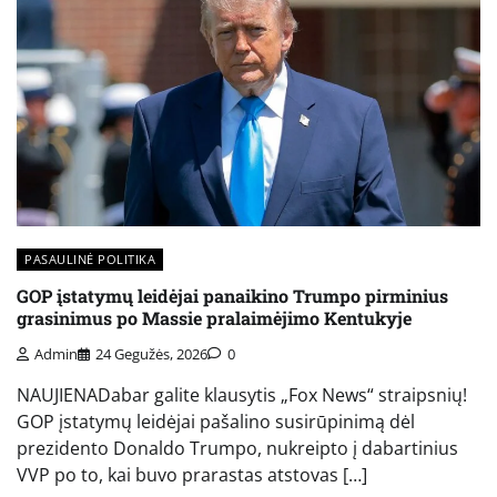
PASAULINĖ POLITIKA
GOP įstatymų leidėjai panaikino Trumpo pirminius
grasinimus po Massie pralaimėjimo Kentukyje
Admin
24 Gegužės, 2026
0
NAUJIENADabar galite klausytis „Fox News“ straipsnių!
GOP įstatymų leidėjai pašalino susirūpinimą dėl
prezidento Donaldo Trumpo, nukreipto į dabartinius
VVP po to, kai buvo prarastas atstovas […]