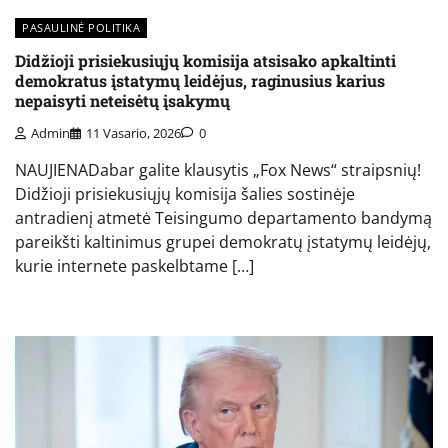
PASAULINĖ POLITIKA
Didžioji prisiekusiųjų komisija atsisako apkaltinti
demokratus įstatymų leidėjus, raginusius karius
nepaisyti neteisėtų įsakymų
Admin
11 Vasario, 2026
0
NAUJIENADabar galite klausytis „Fox News“ straipsnių!
Didžioji prisiekusiųjų komisija šalies sostinėje
antradienį atmetė Teisingumo departamento bandymą
pareikšti kaltinimus grupei demokratų įstatymų leidėjų,
kurie internete paskelbtame […]