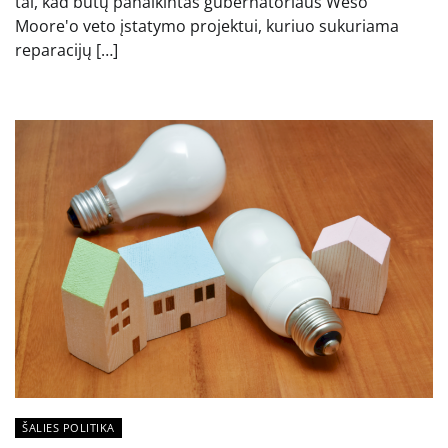
tai, kad būtų panaikintas gubernatoriaus Weso
Moore'o veto įstatymo projektui, kuriuo sukuriama
reparacijų […]
ŠALIES POLITIKA