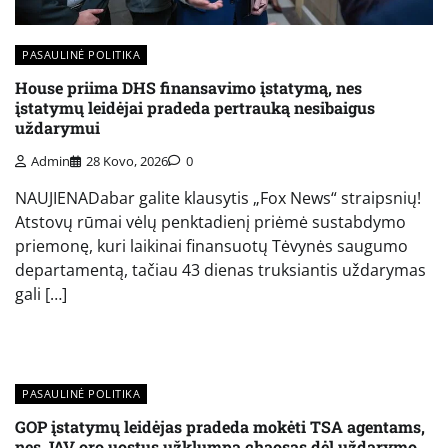
PASAULINĖ POLITIKA
House priima DHS finansavimo įstatymą, nes
įstatymų leidėjai pradeda pertrauką nesibaigus
uždarymui
Admin
28 Kovo, 2026
0
NAUJIENADabar galite klausytis „Fox News“ straipsnių!
Atstovų rūmai vėlų penktadienį priėmė sustabdymo
priemonę, kuri laikinai finansuotų Tėvynės saugumo
departamentą, tačiau 43 dienas truksiantis uždarymas
gali […]
PASAULINĖ POLITIKA
GOP įstatymų leidėjas pradeda mokėti TSA agentams,
nes JAV oro uostus užklumpa chaosas dėl uždarymo