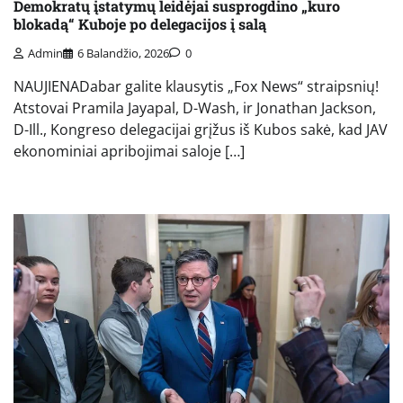
Demokratų įstatymų leidėjai susprogdino „kuro
blokadą“ Kuboje po delegacijos į salą
Admin
6 Balandžio, 2026
0
NAUJIENADabar galite klausytis „Fox News“ straipsnių!
Atstovai Pramila Jayapal, D-Wash, ir Jonathan Jackson,
D-Ill., Kongreso delegacijai grįžus iš Kubos sakė, kad JAV
ekonominiai apribojimai saloje […]