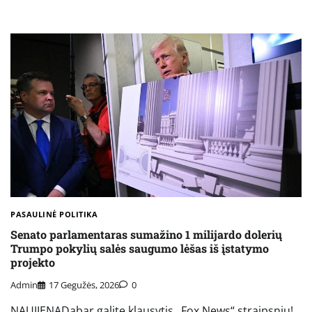
PASAULINĖ POLITIKA
Senato parlamentaras sumažino 1 milijardo dolerių
Trumpo pokylių salės saugumo lėšas iš įstatymo
projekto
Admin
17 Gegužės, 2026
0
NAUJIENADabar galite klausytis „Fox News“ straipsnių!