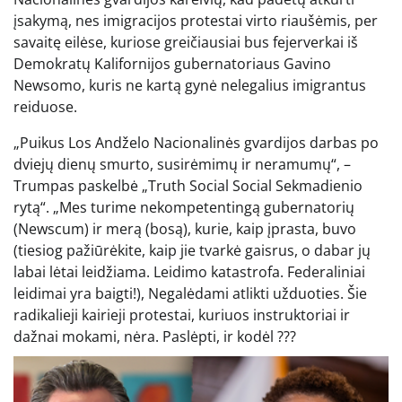
įsakymą, nes imigracijos protestai virto riaušėmis, per
savaitę eilėse, kuriose greičiausiai bus fejerverkai iš
Demokratų Kalifornijos gubernatoriaus Gavino
Newsomo, kuris ne kartą gynė nelegalius imigrantus
reiduose.
„Puikus Los Andželo Nacionalinės gvardijos darbas po
dviejų dienų smurto, susirėmimų ir neramumų“, –
Trumpas paskelbė „Truth Social Social Sekmadienio
rytą“. „Mes turime nekompetentingą gubernatorių
(Newscum) ir merą (bosą), kurie, kaip įprasta, buvo
(tiesiog pažiūrėkite, kaip jie tvarkė gaisrus, o dabar jų
labai lėtai leidžiama. Leidimo katastrofa. Federaliniai
leidimai yra baigti!), Negalėdami atlikti užduoties. Šie
radikalieji kairieji protestai, kuriuos instruktoriai ir
dažnai mokami, nėra. Paslėpti, ir kodėl ???