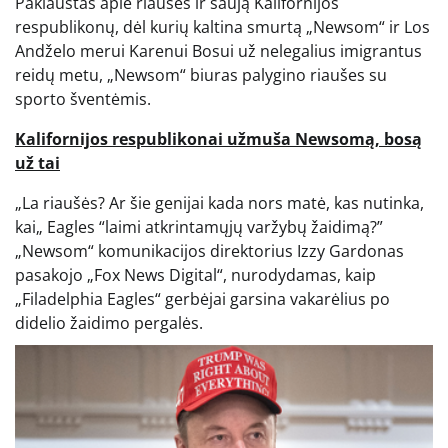
Paklaustas apie riaušes ir saują Kalifornijos
respublikonų, dėl kurių kaltina smurtą „Newsom“ ir Los
Andželo merui Karenui Bosui už nelegalius imigrantus
reidų metu, „Newsom“ biuras palygino riaušes su
sporto šventėmis.
Kalifornijos respublikonai užmuša Newsomą, bosą
už tai
„La riaušės? Ar šie genijai kada nors matė, kas nutinka,
kai„ Eagles “laimi atkrintamųjų varžybų žaidimą?”
„Newsom“ komunikacijos direktorius Izzy Gardonas
pasakojo „Fox News Digital“, nurodydamas, kaip
„Filadelphia Eagles“ gerbėjai garsina vakarėlius po
didelio žaidimo pergalės.