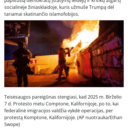
paplitusią demokratų įstatymų leidėjų ir kritikų atgarsį
socialinėje žiniasklaidoje, kuris užmušė Trumpą dėl
tariamai skatinančio islamofobijos.
Teisėsaugos pareigūnas stengiasi, kad 2025 m. Birželio
7 d. Protesto metu Comptone, Kalifornijoje, po to, kai
federalinė imigracijos valdžia vykdė operacijas, per
protestą Komptone, Kalifornijoje.
(AP nuotrauka/Ethan
Swope)