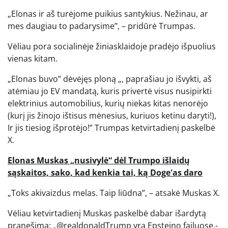
„Elonas ir aš turėjome puikius santykius. Nežinau, ar
mes daugiau to padarysime”, – pridūrė Trumpas.
Vėliau pora socialinėje žiniasklaidoje pradėjo išpuolius
vienas kitam.
„Elonas buvo” dėvėjęs ploną „, paprašiau jo išvykti, aš
atėmiau jo EV mandatą, kuris privertė visus nusipirkti
elektrinius automobilius, kurių niekas kitas nenorėjo
(kurį jis žinojo ištisus mėnesius, kuriuos ketinu daryti!),
Ir jis tiesiog išprotėjo!” Trumpas ketvirtadienį paskelbė
X.
Elonas Muskas „nusivylė“ dėl Trumpo išlaidų
sąskaitos, sako, kad kenkia tai, ką Doge'as daro
„Toks akivaizdus melas. Taip liūdna”, – atsakė Muskas X.
Vėliau ketvirtadienį Muskas paskelbė dabar išardytą
pranešimą: „@realdonaldTrump yra Epsteino failuose,-