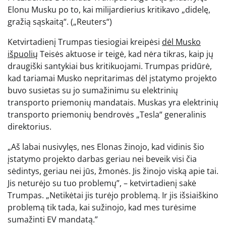
Elonu Musku po to, kai milijardierius kritikavo „didelę,
gražią sąskaitą“.
(„Reuters“)
Ketvirtadienį Trumpas tiesiogiai kreipėsi
dėl Musko
išpuolių
Teisės aktuose ir teigė, kad nėra tikras, kaip jų
draugiški santykiai bus kritikuojami. Trumpas pridūrė,
kad tariamai Musko nepritarimas dėl įstatymo projekto
buvo susietas su jo sumažinimu su elektrinių
transporto priemonių mandatais. Muskas yra elektrinių
transporto priemonių bendrovės „Tesla“ generalinis
direktorius.
„Aš labai nusivylęs, nes Elonas žinojo, kad vidinis šio
įstatymo projekto darbas geriau nei beveik visi čia
sėdintys, geriau nei jūs, žmonės. Jis žinojo viską apie tai.
Jis neturėjo su tuo problemų”, – ketvirtadienį sakė
Trumpas. „Netikėtai jis turėjo problemą. Ir jis išsiaiškino
problemą tik tada, kai sužinojo, kad mes turėsime
sumažinti EV mandatą.”