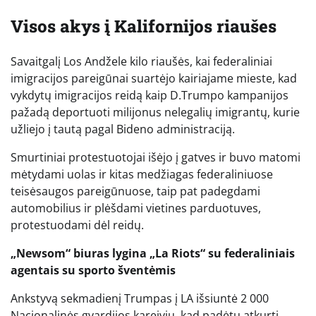
Visos akys į Kalifornijos riaušes
Savaitgalį Los Andžele kilo riaušės, kai federaliniai
imigracijos pareigūnai suartėjo kairiajame mieste, kad
vykdytų imigracijos reidą kaip D.Trumpo kampanijos
pažadą deportuoti milijonus nelegalių imigrantų, kurie
užliejo į tautą pagal Bideno administraciją.
Smurtiniai protestuotojai išėjo į gatves ir buvo matomi
mėtydami uolas ir kitas medžiagas federaliniuose
teisėsaugos pareigūnuose, taip pat padegdami
automobilius ir plėšdami vietines parduotuves,
protestuodami dėl reidų.
„Newsom“ biuras lygina „La Riots“ su federaliniais
agentais su sporto šventėmis
Ankstyvą sekmadienį Trumpas į LA išsiuntė 2 000
Nacionalinės gvardijos kareivių, kad padėtų atkurti