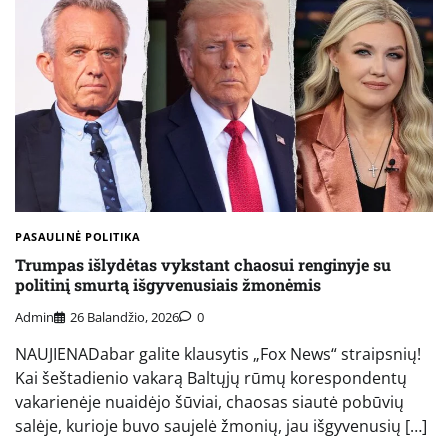
PASAULINĖ POLITIKA
Trumpas išlydėtas vykstant chaosui renginyje su
politinį smurtą išgyvenusiais žmonėmis
Admin
26 Balandžio, 2026
0
NAUJIENADabar galite klausytis „Fox News“ straipsnių!
Kai šeštadienio vakarą Baltųjų rūmų korespondentų
vakarienėje nuaidėjo šūviai, chaosas siautė pobūvių
salėje, kurioje buvo saujelė žmonių, jau išgyvenusių […]