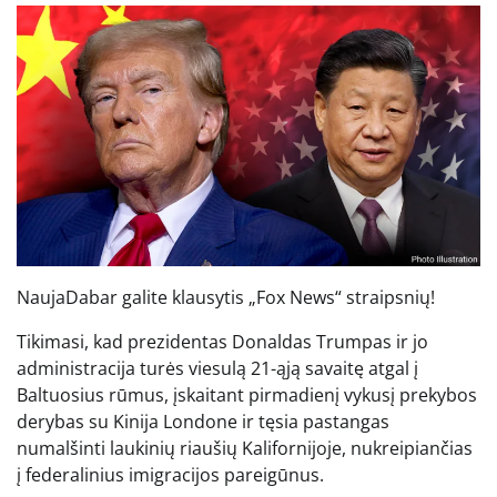
Nauja
Dabar galite klausytis „Fox News“ straipsnių!
Tikimasi, kad prezidentas Donaldas Trumpas ir jo
administracija turės viesulą 21-ąją savaitę atgal į
Baltuosius rūmus, įskaitant pirmadienį vykusį prekybos
derybas su Kinija Londone ir tęsia pastangas
numalšinti laukinių riaušių Kalifornijoje, nukreipiančias
į federalinius imigracijos pareigūnus.