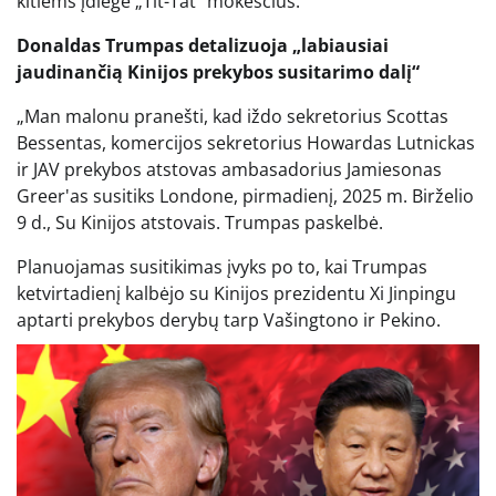
kitiems įdiegė „Tit-Tat“ mokesčius.
Donaldas Trumpas detalizuoja „labiausiai
jaudinančią Kinijos prekybos susitarimo dalį“
„Man malonu pranešti, kad iždo sekretorius Scottas
Bessentas, komercijos sekretorius Howardas Lutnickas
ir JAV prekybos atstovas ambasadorius Jamiesonas
Greer'as susitiks Londone, pirmadienį, 2025 m. Birželio
9 d., Su Kinijos atstovais. Trumpas paskelbė.
Planuojamas susitikimas įvyks po to, kai Trumpas
ketvirtadienį kalbėjo su Kinijos prezidentu Xi Jinpingu
aptarti prekybos derybų tarp Vašingtono ir Pekino.