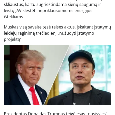
skliaustus, kartu sugriežtindama sienų saugumą ir
leistų JAV klestėti nepriklausomiems energijos
ištekliams.
Muskas visą savaitę tęsė teisės aktus, įskaitant įstatymų
leidėjų raginimą trečiadienį „nužudyti įstatymo
projektą“.
Prezidentas Donaldas Trumpas teigė esąs „nusivylęs“