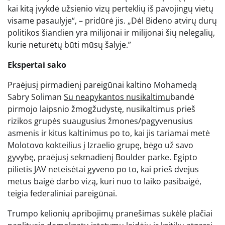
kai kitą įvykdė užsienio vizų perteklių iš pavojingų vietų
visame pasaulyje“, – pridūrė jis. „Dėl Bideno atvirų durų
politikos šiandien yra milijonai ir milijonai šių nelegalių,
kurie neturėtų būti mūsų šalyje.”
Ekspertai sako
Praėjusį pirmadienį pareigūnai kaltino Mohamedą
Sabry Soliman
Su neapykantos nusikaltimu
bandė
pirmojo laipsnio žmogžudystę, nusikaltimus prieš
rizikos grupės suaugusius žmones/pagyvenusius
asmenis ir kitus kaltinimus po to, kai jis tariamai metė
Molotovo kokteilius į Izraelio grupę, bėgo už savo
gyvybę, praėjusį sekmadienį Boulder parke. Egipto
pilietis JAV neteisėtai gyveno po to, kai prieš dvejus
metus baigė darbo vizą, kuri nuo to laiko pasibaigė,
teigia federaliniai pareigūnai.
Trumpo kelionių apribojimų pranešimas sukėlė plačiai