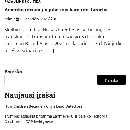
PASAULINĖ POLITIKA
Amerikos dešiniųjų pilietinis karas dėl Izraelio
Admin
9 Lapkričio, 2025
0
Skelbimų politika Nickas Fuentesas su tiesioginės
transliacijos transliuotoju ir sausio 6 d. sukilimo
šalininku Baked Alaska 2021 m. lapkričio 13 d. Niujorke
prieš vakcinaciją su […]
Paieška
Paieška
Naujausi įrašai
How Children Became a City’s Lead Detectors
Trumpas atšaukia pritarimą Lahmeyeriui ir palaiko Tedfordą
Oklahomos GOP lenktynėse