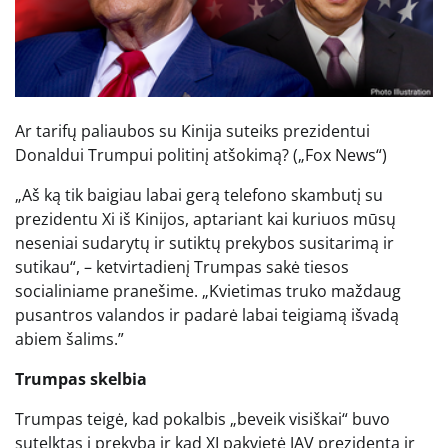
Ar tarifų paliaubos su Kinija suteiks prezidentui
Donaldui Trumpui politinį atšokimą?
(„Fox News“)
„Aš ką tik baigiau labai gerą telefono skambutį su
prezidentu Xi iš Kinijos, aptariant kai kuriuos mūsų
neseniai sudarytų ir sutiktų prekybos susitarimą ir
sutikau“, – ketvirtadienį Trumpas sakė tiesos
socialiniame pranešime. „Kvietimas truko maždaug
pusantros valandos ir padarė labai teigiamą išvadą
abiem šalims.”
Trumpas skelbia
Trumpas teigė, kad pokalbis „beveik visiškai“ buvo
sutelktas į prekybą ir kad XI pakvietė JAV prezidentą ir