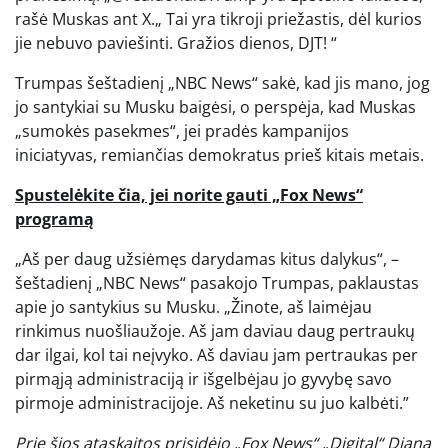
rašė Muskas ant X.„ Tai yra tikroji priežastis, dėl kurios
jie nebuvo paviešinti. Gražios dienos, DJT! “
Trumpas šeštadienį „NBC News“ sakė, kad jis mano, jog
jo santykiai su Musku baigėsi, o perspėja, kad Muskas
„sumokės pasekmes“, jei pradės kampanijos
iniciatyvas, remiančias demokratus prieš kitais metais.
Spustelėkite čia, jei norite gauti „Fox News“
programą
„Aš per daug užsiėmęs darydamas kitus dalykus“, –
šeštadienį „NBC News“ pasakojo Trumpas, paklaustas
apie jo santykius su Musku. „Žinote, aš laimėjau
rinkimus nuošliaužoje. Aš jam daviau daug pertraukų
dar ilgai, kol tai neįvyko. Aš daviau jam pertraukas per
pirmąją administraciją ir išgelbėjau jo gyvybę savo
pirmoje administracijoje. Aš neketinu su juo kalbėti.”
Prie šios ataskaitos prisidėjo „Fox News“ „Digital“ Diana