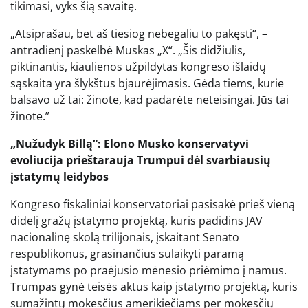
tikimasi, vyks šią savaitę.
„Atsiprašau, bet aš tiesiog nebegaliu to pakęsti“, –
antradienį paskelbė Muskas „X“. „Šis didžiulis,
piktinantis, kiaulienos užpildytas kongreso išlaidų
sąskaita yra šlykštus bjaurėjimasis. Gėda tiems, kurie
balsavo už tai: žinote, kad padarėte neteisingai. Jūs tai
žinote.”
„Nužudyk Billą“: Elono Musko konservatyvi
evoliucija prieštarauja Trumpui dėl svarbiausių
įstatymų leidybos
Kongreso fiskaliniai konservatoriai pasisakė prieš vieną
didelį gražų įstatymo projektą, kuris padidins JAV
nacionalinę skolą trilijonais, įskaitant Senato
respublikonus, grasinančius sulaikyti paramą
įstatymams po praėjusio mėnesio priėmimo į namus.
Trumpas gynė teisės aktus kaip įstatymo projektą, kuris
sumažintų mokesčius amerikiečiams per mokesčių