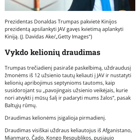
Prezidentas Donaldas Trumpas pakvietė Kinijos
prezidentą apsilankyti JAV gavęs kvietimą aplankyti
Kiniją.
(J. Davidas Ake/„Getty Images“)
Vykdo kelionių draudimas
Trumpas trečiadienį pasirašė paskelbimą, uždraudusį
žmonėms iš 12 užsienio tautų keliauti į JAV ir nustatyti
kelionių apribojimus septynioms tautoms, kaip
susidorojant su „pavojingais užsienio veikėjais, kurie
nori atvykti į mūsų šalį ir padaryti mums žalos“, pasak
Baltųjų rūmų.
Draudimas kelionėms įsigalioja pirmadienį.
Draudimas visiškai uždraus keliautojus iš Afganistano,
Mianmaro, Čado, Kongo Respublikos, pusiaujo