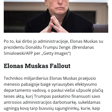
Po to, kai dirbo jo administracijoje, Elonas Muskas su
prezidentu Donaldu Trumpu žengė.
(Brendanas
Smialowski/AFP per „Getty Images“)
Elonas Muskas Fallout
Technikos milijardierius Elonas Muskas praėjusio
mėnesio pabaigoje baigė vyriausybės efektyvumo
departamento vadovą, o paskui viešai užpuolė plačią
teisės aktą, kurį Trumpas paskatino finansuoti savo
antrosios administracijos darbotvarkę, sukeldamas
ugningą kovą tarp buvusių sąjungininkų, kurie, kaip