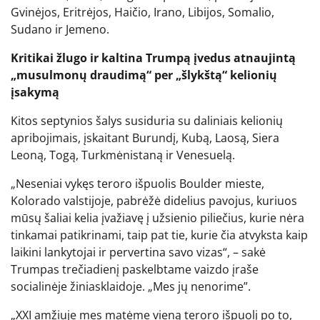
Gvinėjos, Eritrėjos, Haičio, Irano, Libijos, Somalio,
Sudano ir Jemeno.
Kritikai žlugo ir kaltina Trumpą įvedus atnaujintą
„musulmonų draudimą“ per „šlykštą“ kelionių
įsakymą
Kitos septynios šalys susiduria su daliniais kelionių
apribojimais, įskaitant Burundį, Kubą, Laosą, Siera
Leoną, Togą, Turkmėnistaną ir Venesuelą.
„Neseniai vykęs teroro išpuolis Boulder mieste,
Kolorado valstijoje, pabrėžė didelius pavojus, kuriuos
mūsų šaliai kelia įvažiavę į užsienio piliečius, kurie nėra
tinkamai patikrinami, taip pat tie, kurie čia atvyksta kaip
laikini lankytojai ir pervertina savo vizas“, – sakė
Trumpas trečiadienį paskelbtame vaizdo įraše
socialinėje žiniasklaidoje. „Mes jų nenorime”.
„XXI amžiuje mes matėme vieną teroro išpuolį po to,