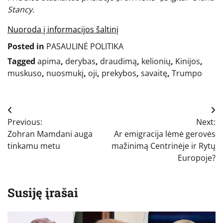
Stancy.
Nuoroda į informacijos šaltinį
Posted in
PASAULINĖ POLITIKA
Tagged
apima
,
derybas
,
draudimą
,
kelionių
,
Kinijos
,
muskuso
,
nuosmukį
,
oji
,
prekybos
,
savaitę
,
Trumpo
Navigacija
Previous:
Next:
tarp
Zohran Mamdani auga
Ar emigracija lėmė gerovės
įrašų
tinkamu metu
mažinimą Centrinėje ir Rytų
Europoje?
Susiję įrašai