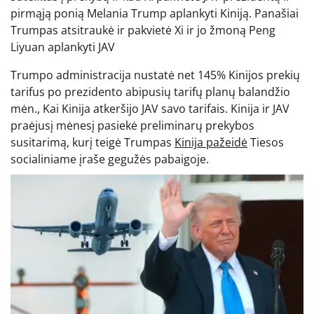
pirmąją ponią Melania Trump aplankyti Kiniją. Panašiai
Trumpas atsitraukė ir pakvietė Xi ir jo žmoną Peng
Liyuan aplankyti JAV
Trumpo administracija nustatė net 145% Kinijos prekių
tarifus po prezidento abipusių tarifų planų balandžio
mėn., Kai Kinija atkeršijo JAV savo tarifais. Kinija ir JAV
praėjusį mėnesį pasiekė preliminarų prekybos
susitarimą, kurį teigė Trumpas
Kinija pažeidė
Tiesos
socialiniame įraše gegužės pabaigoje.