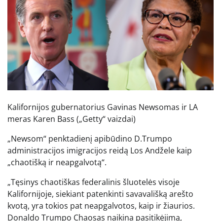
Kalifornijos gubernatorius Gavinas Newsomas ir LA
meras Karen Bass
(„Getty“ vaizdai)
„Newsom“ penktadienį apibūdino D.Trumpo
administracijos imigracijos reidą Los Andžele kaip
„chaotišką ir neapgalvotą“.
„Tęsinys chaotiškas federalinis šluotelės visoje
Kalifornijoje, siekiant patenkinti savavališką arešto
kvotą, yra tokios pat neapgalvotos, kaip ir žiaurios.
Donaldo Trumpo
Chaosas naikina pasitikėjimą,