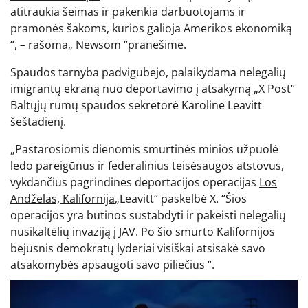
atitraukia šeimas ir pakenkia darbuotojams ir
pramonės šakoms, kurios galioja Amerikos ekonomiką
“, – rašoma„ Newsom “pranešime.
Spaudos tarnyba padvigubėjo, palaikydama nelegalių
imigrantų ekraną nuo deportavimo į atsakymą „X Post“
Baltųjų rūmų spaudos sekretorė Karoline Leavitt
šeštadienį.
„Pastarosiomis dienomis smurtinės minios užpuolė
ledo pareigūnus ir federalinius teisėsaugos atstovus,
vykdančius pagrindines deportacijos operacijas
Los
Andželas, Kalifornija
„Leavitt“ paskelbė X. “Šios
operacijos yra būtinos sustabdyti ir pakeisti nelegalių
nusikaltėlių invaziją į JAV. Po šio smurto Kalifornijos
bejūsnis demokratų lyderiai visiškai atsisakė savo
atsakomybės apsaugoti savo piliečius “.