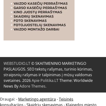
WEBSTUDIO.LT
© SKAITMENINIO MARKETINGO
PASLAUGOS. SEO tekstų rašymas, turinio kūrimas,
straipsnių rašymas ir talpinimas į mūsų valdomas
svetaines. 2026
Apie Politika.LT
Theme: Worldwide
News By
Adore Themes
.
Draugai: -
Marketingo agentūra
-
Teisinės
konsultacijos
-
Skaidrių skenavimas
-
Klaipedos miesto