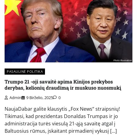
PASAULINĖ POLITIKA
Trumpo 21 -oji savaitė apima Kinijos prekybos
derybas, kelionių draudimą ir muskuso nuosmukį
Admin
9 Birželio, 2025
0
NaujaDabar galite klausytis „Fox News“ straipsnių!
Tikimasi, kad prezidentas Donaldas Trumpas ir jo
administracija turės viesulą 21-ąją savaitę atgal į
Baltuosius rūmus, įskaitant pirmadienį vykusį […]