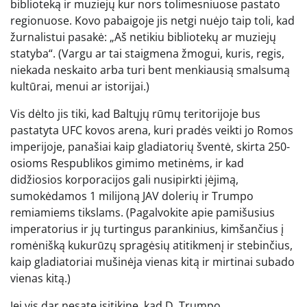
biblioteką ir muziejų kur nors tolimesniuose pastato
regionuose. Kovo pabaigoje jis netgi nuėjo taip toli, kad
žurnalistui pasakė: „Aš netikiu bibliotekų ar muziejų
statyba“. (Vargu ar tai staigmena žmogui, kuris, regis,
niekada neskaito arba turi bent menkiausią smalsumą
kultūrai, menui ar istorijai.)
Vis dėlto jis tiki, kad Baltųjų rūmų teritorijoje bus
pastatyta UFC kovos arena, kuri pradės veikti jo Romos
imperijoje, panašiai kaip gladiatorių šventė, skirta 250-
osioms Respublikos gimimo metinėms, ir kad
didžiosios korporacijos gali nusipirkti įėjimą,
sumokėdamos 1 milijoną JAV dolerių ir Trumpo
remiamiems tikslams. (Pagalvokite apie pamišusius
imperatorius ir jų turtingus parankinius, kimšančius į
romėnišką kukurūzų spragėsių atitikmenį ir stebinčius,
kaip gladiatoriai mušinėja vienas kitą ir mirtinai subado
vienas kitą.)
Jei vis dar nesate įsitikinę, kad D. Trumpo