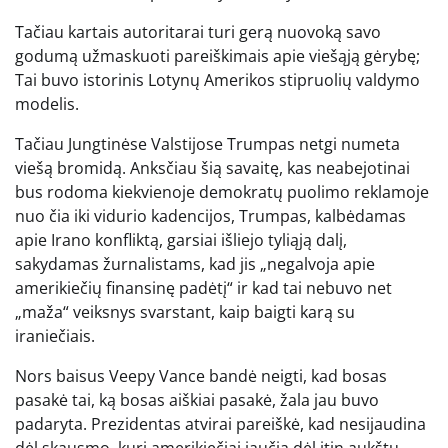
Tačiau kartais autoritarai turi gerą nuovoką savo
godumą užmaskuoti pareiškimais apie viešąją gėrybę;
Tai buvo istorinis Lotynų Amerikos stipruolių valdymo
modelis.
Tačiau Jungtinėse Valstijose Trumpas netgi numeta
viešą bromidą. Anksčiau šią savaitę, kas neabejotinai
bus rodoma kiekvienoje demokratų puolimo reklamoje
nuo čia iki vidurio kadencijos, Trumpas, kalbėdamas
apie Irano konfliktą, garsiai išliejo tyliąją dalį,
sakydamas žurnalistams, kad jis „negalvoja apie
amerikiečių finansinę padėtį“ ir kad tai nebuvo net
„maža“ veiksnys svarstant, kaip baigti karą su
iraniečiais.
Nors baisus Veepy Vance bandė neigti, kad bosas
pasakė tai, ką bosas aiškiai pasakė, žala jau buvo
padaryta. Prezidentas atvirai pareiškė, kad nesijaudina
dėl skausmo, kurį amerikiečiai jaučia dėl itin aukštų