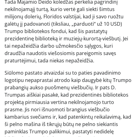
Tada Majamio Deido koledžas perkelia pagrindinį
nekilnojamąjį turtą, kurio vertė gali siekti šimtus
milijonų dolerių, Floridos valstijai, kad ji savo ruožtu
galėtų jį padovanoti (tiksliau, „parduoti“ už 10 USD)
Trumpo bibliotekos fondui, kad šis pastatytų
prezidentinę biblioteką ir muziejų-kurortą-viešbutį. Jei
tai nepažeidžia darbo užmokesčio sąlygos, kuri
draudžia naudotis viešosiomis pareigomis savęs
praturtėjimui, tada niekas nepažeidžia.
Siūlomo pastato atvaizdai su to paties pavadinimo
logotipu nepaprastai atrodo kaip daugybė kitų Trumpo
prabangių aukso puošmenų viešbučių. Ir pats D.
Trumpas aiškiai pasakė, kad prezidentinės bibliotekos
projektą pirmiausia vertina nekilnojamojo turto
prasme. Jis nori išnuomoti brangius viešbučio
kambarius svečiams ir, kad patenkintų reikalavimą, kad
ši pelno mašina iš tikrųjų būtų ne pelno siekiantis
paminklas Trumpo palikimui, pastatyti nedidelę