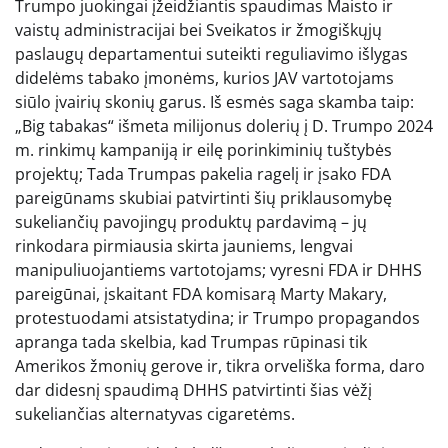
Trumpo juokingai įžeidžiantis spaudimas Maisto ir
vaistų administracijai bei Sveikatos ir žmogiškųjų
paslaugų departamentui suteikti reguliavimo išlygas
didelėms tabako įmonėms, kurios JAV vartotojams
siūlo įvairių skonių garus. Iš esmės saga skamba taip:
„Big tabakas“ išmeta milijonus dolerių į D. Trumpo 2024
m. rinkimų kampaniją ir eilę porinkiminių tuštybės
projektų; Tada Trumpas pakelia ragelį ir įsako FDA
pareigūnams skubiai patvirtinti šių priklausomybę
sukeliančių pavojingų produktų pardavimą – jų
rinkodara pirmiausia skirta jauniems, lengvai
manipuliuojantiems vartotojams; vyresni FDA ir DHHS
pareigūnai, įskaitant FDA komisarą Marty Makary,
protestuodami atsistatydina; ir Trumpo propagandos
apranga tada skelbia, kad Trumpas rūpinasi tik
Amerikos žmonių gerove ir, tikra orveliška forma, daro
dar didesnį spaudimą DHHS patvirtinti šias vėžį
sukeliančias alternatyvas cigaretėms.