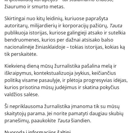
žiaurumo ir smurto metas.
Skirtingai nuo kitų leidinių, kuriuose paprašyta
autoritarų, milijardierių ir korporacijų pažiūrų,
Tauta
publikuoja istorijas, kuriose galingieji atsako ir sutelkia
bendruomenes, kurios per dažnai atsisako balso
nacionalinėje žiniasklaidoje – tokias istorijas, kokias ką
tik perskaitėte.
Kiekvieną dieną mūsų žurnalistika pašalina melą ir
iškraipymus, kontekstualizuoja įvykius, keičiančius
politiką visame pasaulyje, ir plėtoja progresyvias idėjas,
kurios prisotina mūsų judėjimus ir skatina pokyčius
valdžios salėse.
Ši nepriklausoma žurnalistika įmanoma tik su mūsų
skaitytojų parama. Jei norite pamatyti daugiau skubių
pranešimų, paaukokite
Tauta
šiandien.
Nuoroda į informacijos šaltinį