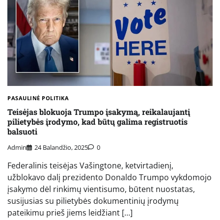
PASAULINĖ POLITIKA
Teisėjas blokuoja Trumpo įsakymą, reikalaujantį
pilietybės įrodymo, kad būtų galima registruotis
balsuoti
Admin
24 Balandžio, 2025
0
Federalinis teisėjas Vašingtone, ketvirtadienį,
užblokavo dalį prezidento Donaldo Trumpo vykdomojo
įsakymo dėl rinkimų vientisumo, būtent nuostatas,
susijusias su pilietybės dokumentinių įrodymų
pateikimu prieš jiems leidžiant […]