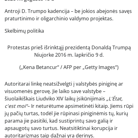
Antroji D. Trumpo kadencija – be jokios abejonės savęs
praturtinimo ir oligarchinio valdymo projektas.
Skelbimų politika
Protestas prieš išrinktąjį prezidentą Donaldą Trumpą
Niujorke 2016 m. lapkričio 9 d.
(„Kena Betancur“ / AFP per „Getty Images“)
Autoritarai linkę neatsižvelgti į valstybės piniginę ar
visuomenės gerovę. Jie laiko save valstybe –
šiuolaikiškais Liudviko XIV laikų įsikūnijimais
„L'État,
c'est moi“
– Ir neturėtume apsimetinėti kitaip. Jiems rūpi
jų pačių turtas, todėl jie rūpinasi piniginėmis tų, kurių
parama jie pasitiki, kad sustiprintų savo galią ir
apsaugotų savo turtus. Neatsitiktinai korupcija ir
autoritarizmas taip dažnai yra derinys.