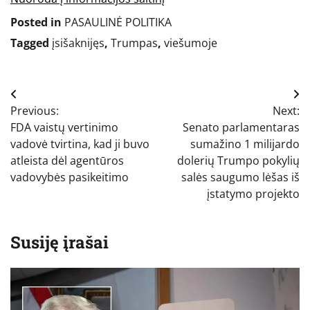
Posted in
PASAULINĖ POLITIKA
Tagged
įsišaknijęs
,
Trumpas
,
viešumoje
Navigacija
Previous:
Next:
tarp
FDA vaistų vertinimo
Senato parlamentaras
įrašų
vadovė tvirtina, kad ji buvo
sumažino 1 milijardo
atleista dėl agentūros
dolerių Trumpo pokylių
vadovybės pasikeitimo
salės saugumo lėšas iš
įstatymo projekto
Susiję įrašai