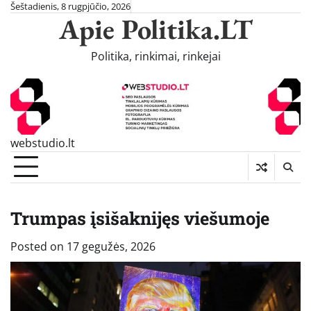
Skip
Šeštadienis, 8 rugpjūčio, 2026
Apie Politika.LT
to
content
Politika, rinkimai, rinkejai
webstudio.lt
Trumpas įsišaknijęs viešumoje
Posted on
17 gegužės, 2026