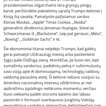
prezidentavimas oligarchams tėra grynųjų pinigų
karvė, peržiūrėkite pakvietimų sąrašą Trumpo kelionei į
Kiniją šią savaitę. Pamatysite pažįstamus vardus:
Elonas Muskas, „Apple“ Timas Cookas, „Nvidia“
generalinis direktorius Jensenas Huangas, Steve'as
Schwarzmanas iš „Blackstone“, taip pat geriausi „Meta“,
„Boeing“, „Goldman Sachs“ ir kt.
Šie ekonominiai titanai nelydėjo Trumpo, kad galėtų
gerai pamatyti Uždraustąjį miestą arba pasitenkinti
žygiu palei Didžiąją sieną. Atvirkščiai, jie buvo ten, kad
sumažintų sandorius, padidintų pelną ir suformuluotų
savo viziją apie AI dominuojamą, technologijų valdovų
valdomą pasaulinę ateitį. Ši kelionė nebuvo susijusi su
Amerikos nacionalinių interesų užtikrinimu ar net
apibrėžimu įspūdingo netikrumo momentu; verčiau
buvo siekiama padėti storoms katėms dar labiau
pastorėti ir formuoti svarbiausius Jungtinių Valstijų
geopolitinius santykius ateinančiais dešimtmečiais taip,