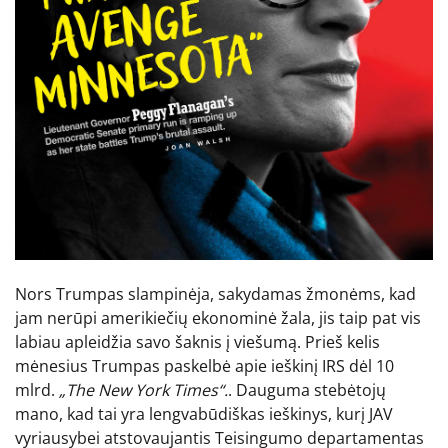
Nors Trumpas slampinėja, sakydamas žmonėms, kad
jam nerūpi amerikiečių ekonominė žala, jis taip pat vis
labiau apleidžia savo šaknis į viešumą. Prieš kelis
mėnesius Trumpas paskelbė apie ieškinį IRS dėl 10
mlrd.
„The New York Times“.
. Dauguma stebėtojų
mano, kad tai yra lengvabūdiškas ieškinys, kurį JAV
vyriausybei atstovaujantis Teisingumo departamentas