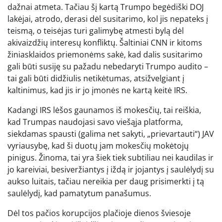
dažnai atmeta. Tačiau šį kartą Trumpo begėdiški DOJ
lakėjai, atrodo, derasi dėl susitarimo, kol jis nepateks į
teismą, o teisėjas turi galimybę atmesti bylą dėl
akivaizdžių interesų konfliktų. Šaltiniai CNN ir kitoms
žiniasklaidos priemonėms sakė, kad dalis susitarimo
gali būti susiję su pažadu nebedaryti Trumpo audito –
tai gali būti didžiulis netikėtumas, atsižvelgiant į
kaltinimus, kad jis ir jo įmonės ne kartą keitė IRS.
Kadangi IRS lėšos gaunamos iš mokesčių, tai reiškia,
kad Trumpas naudojasi savo viešąja platforma,
siekdamas spausti (galima net sakyti, „prievartauti“) JAV
vyriausybę, kad ši duotų jam mokesčių mokėtojų
pinigus. Žinoma, tai yra šiek tiek subtiliau nei kaudilas ir
jo kareiviai, besiveržiantys į iždą ir jojantys į saulėlydį su
aukso luitais, tačiau nereikia per daug prisimerkti į tą
saulėlydį, kad pamatytum panašumus.
Dėl tos pačios korupcijos plačioje dienos šviesoje