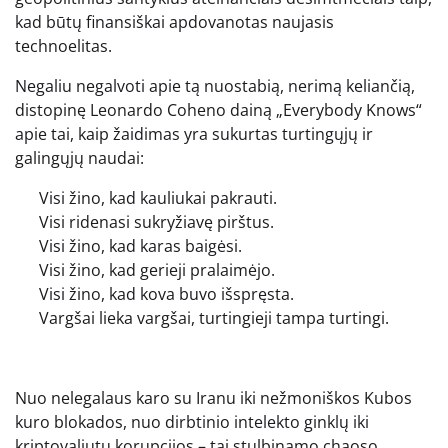
kad būtų finansiškai apdovanotas naujasis
technoelitas.
Negaliu negalvoti apie tą nuostabią, nerimą keliančią,
distopinę Leonardo Coheno dainą „Everybody Knows“
apie tai, kaip žaidimas yra sukurtas turtingųjų ir
galingųjų naudai:
Visi žino, kad kauliukai pakrauti.
Visi ridenasi sukryžiavę pirštus.
Visi žino, kad karas baigėsi.
Visi žino, kad gerieji pralaimėjo.
Visi žino, kad kova buvo išspręsta.
Vargšai lieka vargšai, turtingieji tampa turtingi.
Nuo nelegalaus karo su Iranu iki nežmoniškos Kubos
kuro blokados, nuo dirbtinio intelekto ginklų iki
kriptovaliutų korupcijos – tai stulbinamo chaoso,