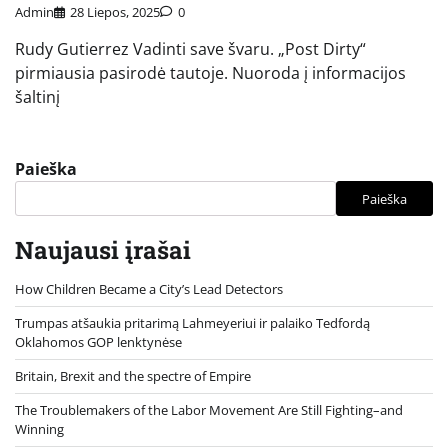
Admin
28 Liepos, 2025
0
Rudy Gutierrez Vadinti save švaru. „Post Dirty“
pirmiausia pasirodė tautoje. Nuoroda į informacijos
šaltinį
Paieška
Paieška
Naujausi įrašai
How Children Became a City’s Lead Detectors
Trumpas atšaukia pritarimą Lahmeyeriui ir palaiko Tedfordą
Oklahomos GOP lenktynėse
Britain, Brexit and the spectre of Empire
The Troublemakers of the Labor Movement Are Still Fighting–and
Winning