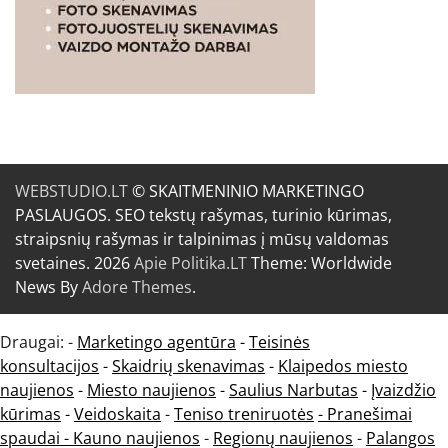
WEBSTUDIO.LT
© SKAITMENINIO MARKETINGO
PASLAUGOS. SEO tekstų rašymas, turinio kūrimas,
straipsnių rašymas ir talpinimas į mūsų valdomas
svetaines. 2026
Apie Politika.LT
Theme: Worldwide
News By
Adore Themes
.
Draugai: -
Marketingo agentūra
-
Teisinės
konsultacijos
-
Skaidrių skenavimas
-
Klaipedos miesto
naujienos
-
Miesto naujienos
-
Saulius Narbutas
-
Įvaizdžio
kūrimas
-
Veidoskaita
-
Teniso treniruotės
- Pranešimai
spaudai -
Kauno naujienos
-
Regionų naujienos
-
Palangos