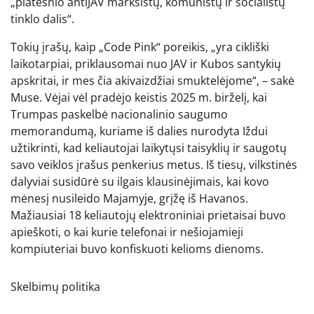
„platesnio antiJAV marksistų, komunistų ir socialistų
tinklo dalis“.
Tokių įrašų, kaip „Code Pink“ poreikis, „yra cikliški
laikotarpiai, priklausomai nuo JAV ir Kubos santykių
apskritai, ir mes čia akivaizdžiai smuktelėjome“, – sakė
Muse. Vėjai vėl pradėjo keistis 2025 m. birželį, kai
Trumpas paskelbė nacionalinio saugumo
memorandumą, kuriame iš dalies nurodyta Iždui
užtikrinti, kad keliautojai laikytųsi taisyklių ir saugotų
savo veiklos įrašus penkerius metus. Iš tiesų, vilkstinės
dalyviai susidūrė su ilgais klausinėjimais, kai kovo
mėnesį nusileido Majamyje, grįžę iš Havanos.
Mažiausiai 18 keliautojų elektroniniai prietaisai buvo
apieškoti, o kai kurie telefonai ir nešiojamieji
kompiuteriai buvo konfiskuoti kelioms dienoms.
Skelbimų politika