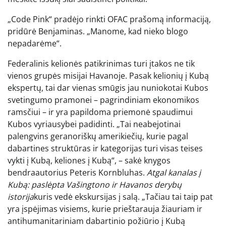
„Code Pink“ pradėjo rinkti OFAC prašomą informaciją,
pridūrė Benjaminas. „Manome, kad nieko blogo
nepadarėme“.
Federalinis kelionės patikrinimas turi įtakos ne tik
vienos grupės misijai Havanoje. Pasak kelionių į Kubą
ekspertų, tai dar vienas smūgis jau nuniokotai Kubos
svetingumo pramonei – pagrindiniam ekonomikos
ramsčiui – ir yra papildoma priemonė spaudimui
Kubos vyriausybei padidinti. „Tai neabejotinai
palengvins geranoriškų amerikiečių, kurie pagal
dabartines struktūras ir kategorijas turi visas teises
vykti į Kubą, keliones į Kubą“, – sakė knygos
bendraautorius Peteris Kornbluhas.
Atgal kanalas į
Kubą: paslėpta Vašingtono ir Havanos derybų
istorija
kuris vedė ekskursijas į salą. „Tačiau tai taip pat
yra įspėjimas visiems, kurie prieštarauja žiauriam ir
antihumanitariniam dabartinio požiūrio į Kubą