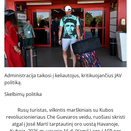
Administracija taikosi į keliautojus, kritikuojančius JAV
politiką.
Skelbimų politika
Rusų turistas, vilkintis marškiniais su Kubos
revoliucionieriaus Che Guevaros veidu, ruošiasi skristi
atgal į José Martí tarptautinį oro uostą Havanoje,
Kuboje, 2026 m. vasario 16 d.
(Yamil Lage / AFP per