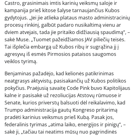
Castro, grasinimais imtis karinių veiksmų saloje ir
kampanija prieš kitose šalyse tarnaujančius Kubos
gydytojus. „Jei jie atlieka plataus masto administracinių
procesų rinkinį, galbūt padaro nusikaltimą vienu ar
dviem atvejais, tada jie pritaiko didžiausią spaudimą“, –
sakė Muse. „Tuomet pažeidžiamos JAV piliečių teisės.
Tai išplečia embargą už Kubos ribų ir sugrąžina jį į
agresyvų iš esmės Pirmosios pataisos saugomos
veiklos tyrimą.
Benjaminas pažadėjo, kad kelionės patikrinimas
neatgrasys aktyvistų, pasisakančių už Kubos politikos
pokyčius. Praėjusią savaitę Code Pink buvo Kapitolijaus
kalne ir pasisakė už rezoliucijas Atstovų rūmuose ir
Senate, kurios priverstų balsuoti dėl reikalavimo, kad
Trumpo administracija gautų Kongreso pritarimą
pradėti karinius veiksmus prieš Kubą. Pasak jos,
federalinis tyrimas „atima laiko, energijos ir pinigų“, –
sakė ji, „tačiau tai neatims mūsų nuo pagrindinės