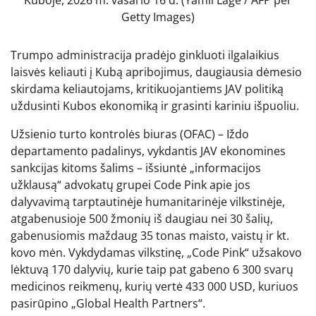
Getty Images)
Trumpo administracija pradėjo ginkluoti ilgalaikius
laisvės keliauti į Kubą apribojimus, daugiausia dėmesio
skirdama keliautojams, kritikuojantiems JAV politiką
uždusinti Kubos ekonomiką ir grasinti kariniu išpuoliu.
Užsienio turto kontrolės biuras (OFAC) – Iždo
departamento padalinys, vykdantis JAV ekonomines
sankcijas kitoms šalims – išsiuntė „informacijos
užklausą“ advokatų grupei Code Pink apie jos
dalyvavimą tarptautinėje humanitarinėje vilkstinėje,
atgabenusioje 500 žmonių iš daugiau nei 30 šalių,
gabenusiomis maždaug 35 tonas maisto, vaistų ir kt.
kovo mėn. Vykdydamas vilkstinę, „Code Pink“ užsakovo
lėktuvą 170 dalyvių, kurie taip pat gabeno 6 300 svarų
medicinos reikmenų, kurių vertė 433 000 USD, kuriuos
pasirūpino „Global Health Partners“.