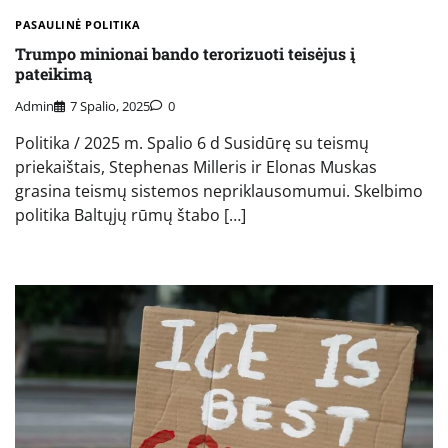
PASAULINĖ POLITIKA
Trumpo minionai bando terorizuoti teisėjus į
pateikimą
Admin
7 Spalio, 2025
0
Politika / 2025 m. Spalio 6 d Susidūrę su teismų
priekaištais, Stephenas Milleris ir Elonas Muskas
grasina teismų sistemos nepriklausomumui. Skelbimo
politika Baltųjų rūmų štabo […]