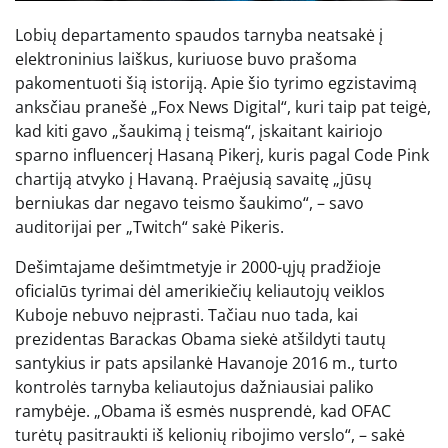
Lobių departamento spaudos tarnyba neatsakė į
elektroninius laiškus, kuriuose buvo prašoma
pakomentuoti šią istoriją. Apie šio tyrimo egzistavimą
anksčiau pranešė „Fox News Digital“, kuri taip pat teigė,
kad kiti gavo „šaukimą į teismą“, įskaitant kairiojo
sparno influencerį Hasaną Pikerį, kuris pagal Code Pink
chartiją atvyko į Havaną. Praėjusią savaitę „jūsų
berniukas dar negavo teismo šaukimo“, – savo
auditorijai per „Twitch“ sakė Pikeris.
Dešimtajame dešimtmetyje ir 2000-ųjų pradžioje
oficialūs tyrimai dėl amerikiečių keliautojų veiklos
Kuboje nebuvo neįprasti. Tačiau nuo tada, kai
prezidentas Barackas Obama siekė atšildyti tautų
santykius ir pats apsilankė Havanoje 2016 m., turto
kontrolės tarnyba keliautojus dažniausiai paliko
ramybėje. „Obama iš esmės nusprendė, kad OFAC
turėtų pasitraukti iš kelionių ribojimo verslo“, – sakė