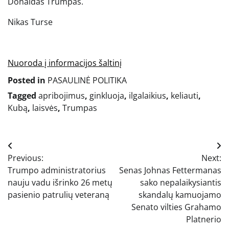
Donaldas Trumpas.
Nikas Turse
Nuoroda į informacijos šaltinį
Posted in
PASAULINĖ POLITIKA
Tagged
apribojimus
,
ginkluoja
,
ilgalaikius
,
keliauti
,
Kubą
,
laisvės
,
Trumpas
Navigacija
Previous:
Next:
tarp
Trumpo administratorius
Senas Johnas Fettermanas
įrašų
nauju vadu išrinko 26 metų
sako nepalaikysiantis
pasienio patrulių veteraną
skandalų kamuojamo
Senato vilties Grahamo
Platnerio