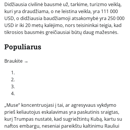
Didžiausia civilinė bausmė už, tarkime, turizmo veiklą,
kuri yra draudžiama, o ne leistina veikla, yra 111 000
USD, o didžiausia baudžiamoji atsakomybė yra 250 000
USD ir iki 20 metų kalėjimo, nors teisininkai teigia, kad
tikrosios bausmės greičiausiai būtų daug mažesnės.
Populiarus
„Perbraukite kairėn, kad pamatytumėte daugiau autorių“
Braukite →
„Muse“ koncentruojasi į tai, ar agresyvaus vykdymo
prieš keliautojus eskalavimas yra paskutinis sraigtas,
kurį Trumpas nustatė, kad sugriežtintų Kubą, kartu su
naftos embargu, neseniai pareikštu kaltinimu Rauliui