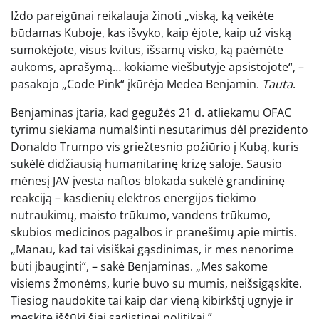
Iždo pareigūnai reikalauja žinoti „viską, ką veikėte
būdamas Kuboje, kas išvyko, kaip ėjote, kaip už viską
sumokėjote, visus kvitus, išsamų visko, ką paėmėte
aukoms, aprašymą… kokiame viešbutyje apsistojote“, –
pasakojo „Code Pink“ įkūrėja Medea Benjamin.
Tauta
.
Benjaminas įtaria, kad gegužės 21 d. atliekamu OFAC
tyrimu siekiama numalšinti nesutarimus dėl prezidento
Donaldo Trumpo vis griežtesnio požiūrio į Kubą, kuris
sukėlė didžiausią humanitarinę krizę saloje. Sausio
mėnesį JAV įvesta naftos blokada sukėlė grandininę
reakciją – kasdienių elektros energijos tiekimo
nutraukimų, maisto trūkumo, vandens trūkumo,
skubios medicinos pagalbos ir pranešimų apie mirtis.
„Manau, kad tai visiškai gąsdinimas, ir mes nenorime
būti įbauginti“, – sakė Benjaminas. „Mes sakome
visiems žmonėms, kurie buvo su mumis, neišsigąskite.
Tiesiog naudokite tai kaip dar vieną kibirkštį ugnyje ir
meskite iššūkį šiai sadistinei politikai.”