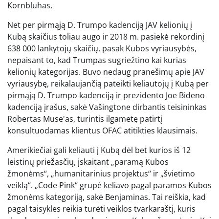
Kornbluhas.
Net per pirmąją D. Trumpo kadenciją JAV kelionių į
Kubą skaičius toliau augo ir 2018 m. pasiekė rekordinį
638 000 lankytojų skaičių, pasak Kubos vyriausybės,
nepaisant to, kad Trumpas sugriežtino kai kurias
kelionių kategorijas. Buvo nedaug pranešimų apie JAV
vyriausybę, reikalaujančią pateikti keliautojų į Kubą per
pirmąją D. Trumpo kadenciją ir prezidento Joe Bideno
kadenciją įrašus, sakė Vašingtone dirbantis teisininkas
Robertas Muse'as, turintis ilgametę patirtį
konsultuodamas klientus OFAC atitikties klausimais.
Amerikiečiai gali keliauti į Kubą dėl bet kurios iš 12
leistinų priežasčių, įskaitant „paramą Kubos
žmonėms“, „humanitarinius projektus“ ir „švietimo
veiklą“. „Code Pink“ grupė keliavo pagal paramos Kubos
žmonėms kategoriją, sakė Benjaminas. Tai reiškia, kad
pagal taisykles reikia turėti veiklos tvarkaraštį, kuris