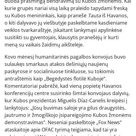
duoda prasmingą bendravimą su Kubos žmonėmis. Kai
kurie grupės nariai visą laiką praleido tapydami freską
su Kubos menininkais, kaip pranešė
Tauta
iš Havanos,
o kiti dalyvavo jų viešbutyje paskelbtame kasdieniame
veiklos tvarkaraštyje, įskaitant lankymąsi apylinkėse
susitikti su gyventojais, klausytis pranešėjų ir kurti
meną su vaikais žaidimų aikštelėje.
Kovo mėnesį humanitarinės pagalbos konvojus buvo
sulaukęs smarkaus atakos dešiniųjų naujienų
paskyrose ir socialiniuose tinkluose, su tokiomis
antraštėmis kaip „Begėdystės flotilė Kuboje“.
Komentatoriai pabrėžė, kad vieną popietę Havanos
konferencijų centre susirinko šimtai konvojaus dalyvių,
kur Kubos prezidentas Miguelis Díaz-Canelis kreipėsi į
lankytojus: „Jūsų buvimas saloje yra gilus draugystės,
jautrumo ir žmogiškojo įsipareigojimo Kubos žmonėms
demonstravimas“. Neseniai paskelbtoje „Fox News“
ataskaitoje apie OFAC tyrimą teigiama, kad tai yra