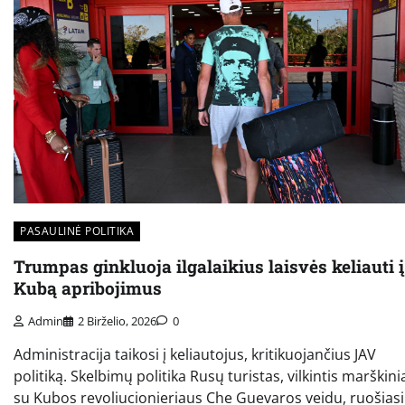
PASAULINĖ POLITIKA
Trumpas ginkluoja ilgalaikius laisvės keliauti į
Kubą apribojimus
Admin
2 Birželio, 2026
0
Administracija taikosi į keliautojus, kritikuojančius JAV
politiką. Skelbimų politika Rusų turistas, vilkintis marškini
su Kubos revoliucionieriaus Che Guevaros veidu, ruošiasi