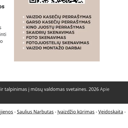
os
s
nti
to
r talpinimas į mūsų valdomas svetaines. 2026
Apie
jienos
-
Saulius Narbutas
-
Įvaizdžio kūrimas
-
Veidoskaita
-