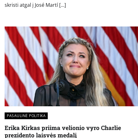
skristi atgal į José Martí […]
PASAULINĖ POLITIKA
Erika Kirkas priima velionio vyro Charlie
prezidento laisvės medalį