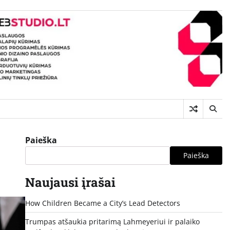
Paieška
Paieška
Naujausi įrašai
How Children Became a City’s Lead Detectors
Trumpas atšaukia pritarimą Lahmeyeriui ir palaiko