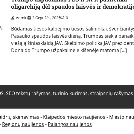
oligarchiją dėl spaudos laisvės ir demokratij
Admin
3 Gegužės, 2025
0
ų
tų
Būdamas tiesos kalbėjimo tiesos šalininkai, švenčianty
e
Pasaulio spaudos laisvės dieną, Trumpas siekia panaiki
viešąją žiniasklaidą JAV. Skelbimo politika JAV preziden
Donaldo Trumpo užpakalinėje kišenėje matoma […]
O tekstų rašymas, turinio kūrimas, straipsnių rašymas i
aidrių skenavimas
-
Klaipedos miesto naujienos
-
Miesto nau
-
Regionų naujienos
-
Palangos naujienos