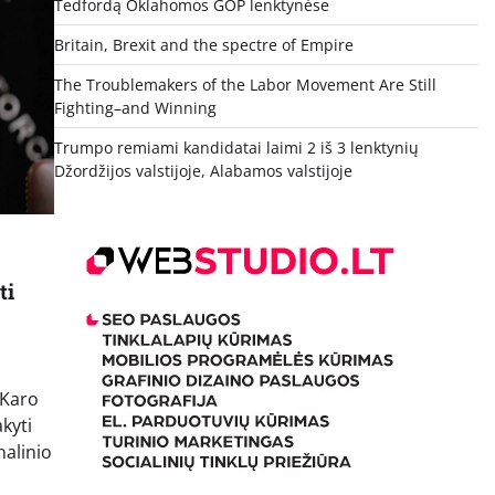
Tedfordą Oklahomos GOP lenktynėse
Britain, Brexit and the spectre of Empire
The Troublemakers of the Labor Movement Are Still
Fighting–and Winning
Trumpo remiami kandidatai laimi 2 iš 3 lenktynių
Džordžijos valstijoje, Alabamos valstijoje
ti
 Karo
kyti
nalinio