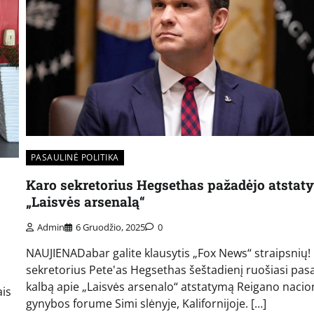
PASAULINĖ POLITIKA
Karo sekretorius Hegsethas pažadėjo atstaty
„Laisvės arsenalą“
Admin
6 Gruodžio, 2025
0
NAUJIENADabar galite klausytis „Fox News“ straipsnių!
sekretorius Pete'as Hegsethas šeštadienį ruošiasi pasa
kalbą apie „Laisvės arsenalo“ atstatymą Reigano nacio
ais
gynybos forume Simi slėnyje, Kalifornijoje. […]