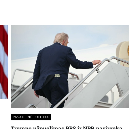
PASAULINĖ POLITIKA
Trumpo užpuolimas PBS ir NPR pasirenka