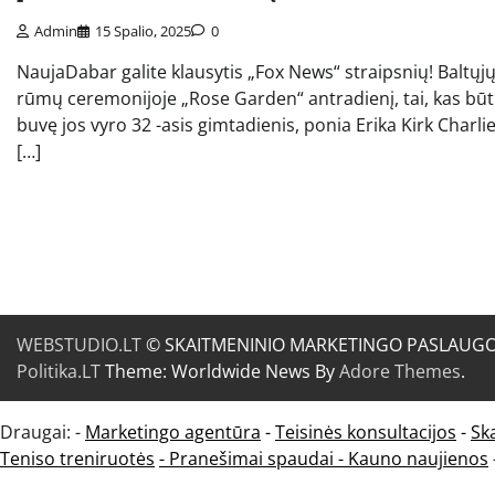
Admin
15 Spalio, 2025
0
NaujaDabar galite klausytis „Fox News“ straipsnių! Baltųj
rūmų ceremonijoje „Rose Garden“ antradienį, tai, kas bū
buvę jos vyro 32 -asis gimtadienis, ponia Erika Kirk Charli
[…]
WEBSTUDIO.LT
© SKAITMENINIO MARKETINGO PASLAUGOS. SE
Politika.LT
Theme: Worldwide News By
Adore Themes
.
Draugai: -
Marketingo agentūra
-
Teisinės konsultacijos
-
Sk
Teniso treniruotės
- Pranešimai spaudai -
Kauno naujienos