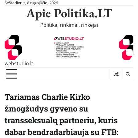
Skip
Šeštadienis, 8 rugpjūčio, 2026
Apie Politika.LT
to
content
Politika, rinkimai, rinkejai
webstudio.lt
Tariamas Charlie Kirko
žmogžudys gyveno su
transseksualų partneriu, kuris
dabar bendradarbiauja su FTB: