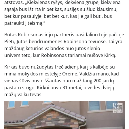
atstovas. „Kiekvienas ryšys, kiekviena grupė, kiekviena
sąsaja bus ištirta ir bet kas, susijęs su šiuo klausimu,
bet kur pasaulyje, bet bet kur, kas jie gali būti, bus
patraukti į teismą.”
Butas Robinsonas ir jo partneris pasidalino toje pačioje
Pietų Jutos bendruomenės Robinsono tėvuose. Tai yra
maždaug keturios valandos nuo Jutos slėnio
universiteto, kur Robinsonas tariamai nušovė Kirką.
Kirkas buvo nužudytas trečiadienį, kai jis kalbėjo su
minia mokyklos miestelyje Oreme. Valdžia mano, kad
vienas šūvis buvo iššautas nuo maždaug 200 jardų
pastato stogo. Kirkui buvo 31 metai, o vedęs dviejų
mažų vaikų tėvas.