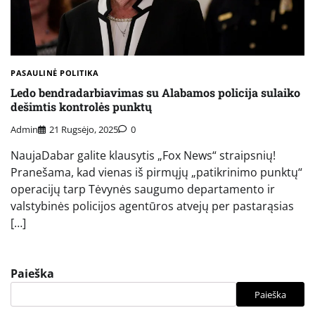
PASAULINĖ POLITIKA
Ledo bendradarbiavimas su Alabamos policija sulaiko
dešimtis kontrolės punktų
Admin
21 Rugsėjo, 2025
0
NaujaDabar galite klausytis „Fox News“ straipsnių!
Pranešama, kad vienas iš pirmųjų „patikrinimo punktų“
operacijų tarp Tėvynės saugumo departamento ir
valstybinės policijos agentūros atvejų per pastarąsias
[…]
Paieška
Paieška