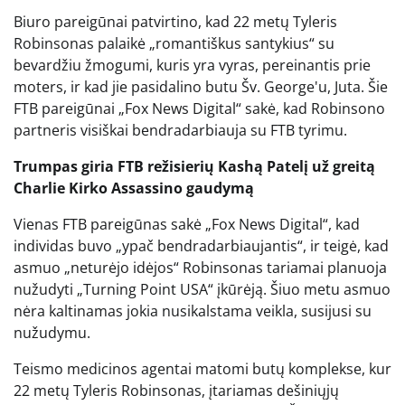
Biuro pareigūnai patvirtino, kad 22 metų Tyleris
Robinsonas palaikė „romantiškus santykius“ su
bevardžiu žmogumi, kuris yra vyras, pereinantis prie
moters, ir kad jie pasidalino butu Šv. George'u, Juta. Šie
FTB pareigūnai „Fox News Digital“ sakė, kad Robinsono
partneris visiškai bendradarbiauja su FTB tyrimu.
Trumpas giria FTB režisierių Kashą Patelį už greitą
Charlie Kirko Assassino gaudymą
Vienas FTB pareigūnas sakė „Fox News Digital“, kad
individas buvo „ypač bendradarbiaujantis“, ir teigė, kad
asmuo „neturėjo idėjos“ Robinsonas tariamai planuoja
nužudyti „Turning Point USA“ įkūrėją. Šiuo metu asmuo
nėra kaltinamas jokia nusikalstama veikla, susijusi su
nužudymu.
Teismo medicinos agentai matomi butų komplekse, kur
22 metų Tyleris Robinsonas, įtariamas dešiniųjų