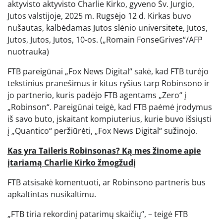
aktyvisto aktyvisto Charlie Kirko, gyveno Šv. Jurgio,
Jutos valstijoje, 2025 m. Rugsėjo 12 d. Kirkas buvo
nušautas, kalbėdamas Jutos slėnio universitete, Jutos,
Jutos, Jutos, Jutos, 10-os. („Romain FonseGrives“/AFP
nuotrauka)
FTB pareigūnai „Fox News Digital“ sakė, kad FTB turėjo
tekstinius pranešimus ir kitus ryšius tarp Robinsono ir
jo partnerio, kuris padėjo FTB agentams „Zero“ į
„Robinson“. Pareigūnai teigė, kad FTB paėmė įrodymus
iš savo buto, įskaitant kompiuterius, kurie buvo išsiųsti
į „Quantico“ peržiūrėti, „Fox News Digital“ sužinojo.
Kas yra Taileris Robinsonas? Ką mes žinome apie
įtariamą Charlie Kirko žmogžudį
FTB atsisakė komentuoti, ar Robinsono partneris bus
apkaltintas nusikaltimu.
„FTB tiria rekordinį patarimų skaičių“, – teigė FTB