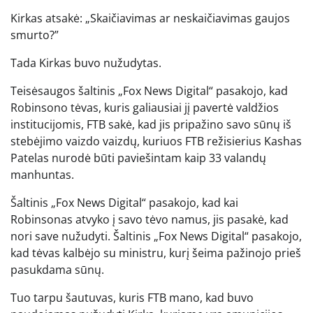
Kirkas atsakė: „Skaičiavimas ar neskaičiavimas gaujos
smurto?”
Tada Kirkas buvo nužudytas.
Teisėsaugos šaltinis „Fox News Digital“ pasakojo, kad
Robinsono tėvas, kuris galiausiai jį pavertė valdžios
institucijomis, FTB sakė, kad jis pripažino savo sūnų iš
stebėjimo vaizdo vaizdų, kuriuos FTB režisierius Kashas
Patelas nurodė būti paviešintam kaip 33 valandų
manhuntas.
Šaltinis „Fox News Digital“ pasakojo, kad kai
Robinsonas atvyko į savo tėvo namus, jis pasakė, kad
nori save nužudyti. Šaltinis „Fox News Digital“ pasakojo,
kad tėvas kalbėjo su ministru, kurį šeima pažinojo prieš
pasukdama sūnų.
Tuo tarpu šautuvas, kuris FTB mano, kad buvo