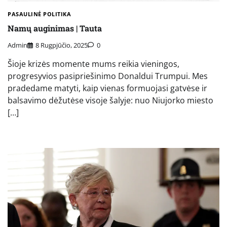
PASAULINĖ POLITIKA
Namų auginimas | Tauta
Admin
8 Rugpjūčio, 2025
0
Šioje krizės momente mums reikia vieningos,
progresyvios pasipriešinimo Donaldui Trumpui. Mes
pradedame matyti, kaip vienas formuojasi gatvėse ir
balsavimo dėžutėse visoje šalyje: nuo Niujorko miesto
[…]