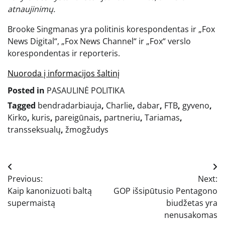
atnaujinimų.
Brooke Singmanas yra politinis korespondentas ir „Fox
News Digital“, „Fox News Channel“ ir „Fox“ verslo
korespondentas ir reporteris.
Nuoroda į informacijos šaltinį
Posted in
PASAULINĖ POLITIKA
Tagged
bendradarbiauja
,
Charlie
,
dabar
,
FTB
,
gyveno
,
Kirko
,
kuris
,
pareigūnais
,
partneriu
,
Tariamas
,
transseksualų
,
žmogžudys
Navigacija
Previous:
Next:
tarp
Kaip kanonizuoti baltą
GOP išsipūtusio Pentagono
įrašų
supermaistą
biudžetas yra
nenusakomas