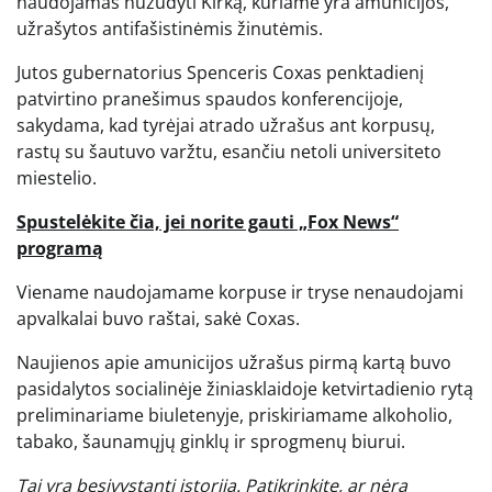
naudojamas nužudyti Kirką, kuriame yra amunicijos,
užrašytos antifašistinėmis žinutėmis.
Jutos gubernatorius Spenceris Coxas penktadienį
patvirtino pranešimus spaudos konferencijoje,
sakydama, kad tyrėjai atrado užrašus ant korpusų,
rastų su šautuvo varžtu, esančiu netoli universiteto
miestelio.
Spustelėkite čia, jei norite gauti „Fox News“
programą
Viename naudojamame korpuse ir tryse nenaudojami
apvalkalai buvo raštai, sakė Coxas.
Naujienos apie amunicijos užrašus pirmą kartą buvo
pasidalytos socialinėje žiniasklaidoje ketvirtadienio rytą
preliminariame biuletenyje, priskiriamame alkoholio,
tabako, šaunamųjų ginklų ir sprogmenų biurui.
Tai yra besivystanti istorija. Patikrinkite, ar nėra