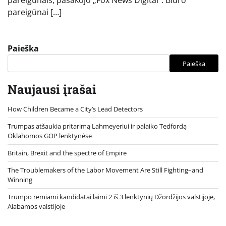
pareigūnais, pasakojo „Fox News Digital“. Biuro
pareigūnai […]
Paieška
Paieška
Naujausi įrašai
How Children Became a City’s Lead Detectors
Trumpas atšaukia pritarimą Lahmeyeriui ir palaiko Tedfordą
Oklahomos GOP lenktynėse
Britain, Brexit and the spectre of Empire
The Troublemakers of the Labor Movement Are Still Fighting–and
Winning
Trumpo remiami kandidatai laimi 2 iš 3 lenktynių Džordžijos valstijoje,
Alabamos valstijoje