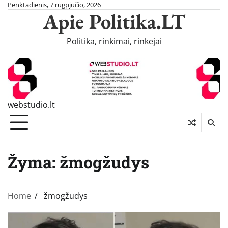
Skip
Penktadienis, 7 rugpjūčio, 2026
Apie Politika.LT
to
content
Politika, rinkimai, rinkejai
webstudio.lt
Žyma:
žmogžudys
Home
žmogžudys