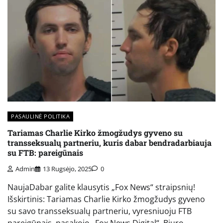
PASAULINĖ POLITIKA
Tariamas Charlie Kirko žmogžudys gyveno su
transseksualų partneriu, kuris dabar bendradarbiauja
su FTB: pareigūnais
Admin
13 Rugsėjo, 2025
0
NaujaDabar galite klausytis „Fox News“ straipsnių!
Išskirtinis: Tariamas Charlie Kirko žmogžudys gyveno
su savo transseksualų partneriu, vyresniuoju FTB