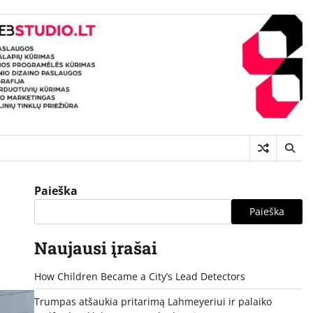
Paieška
Paieška
Naujausi įrašai
How Children Became a City’s Lead Detectors
Trumpas atšaukia pritarimą Lahmeyeriui ir palaiko