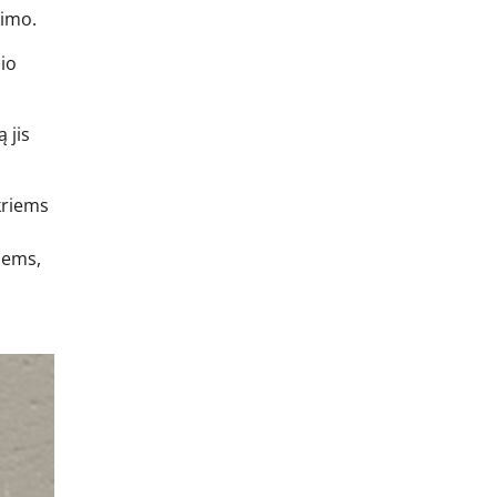
kimo.
io
 jis
kriems
siems,