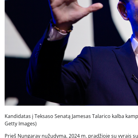
Kandidatas į Teksaso Senatą Jamesas Talarico kalba kamp
Getty Images)
Prieš Nungaray nužudymą, 2024 m. pradžioje su vyrais susi