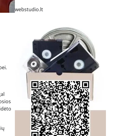
webstudio.lt
bei.
al
osios
idėto
lių