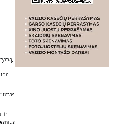
atymą,
ston
ritetas
ų ir
tesnius