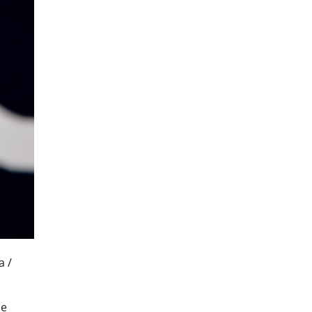
a /
ie