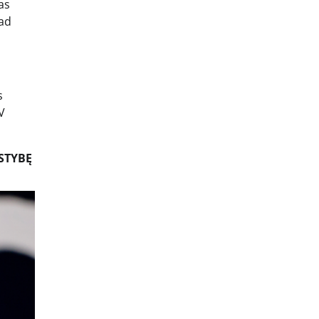
as
kad
s
V
STYBĘ