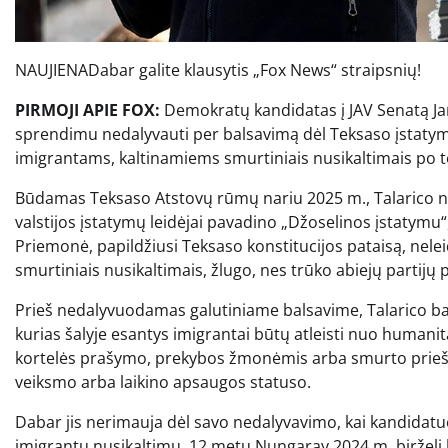
NAUJIENA
Dabar galite klausytis „Fox News“ straipsnių!
PIRMOJI APIE FOX:
Demokratų kandidatas į JAV Senatą James
sprendimu nedalyvauti per balsavimą dėl Teksaso įstaty
imigrantams, kaltinamiems smurtiniais nusikaltimais po t
Būdamas Teksaso Atstovų rūmų nariu 2025 m., Talarico ned
valstijos įstatymų leidėjai pavadino „Džoselinos įstatym
Priemonė, papildžiusi Teksaso konstitucijos pataisą, nel
smurtiniais nusikaltimais, žlugo, nes trūko abiejų partijų
Prieš nedalyvuodamas galutiniame balsavime, Talarico ba
kurias šalyje esantys imigrantai būtų atleisti nuo humanita
kortelės prašymo, prekybos žmonėmis arba smurto prieš 
veiksmo arba laikino apsaugos statuso.
Dabar jis nerimauja dėl savo nedalyvavimo, kai kandidatuoja
imigrantų nusikaltimų. 12 metų Nungaray 2024 m. birželį 