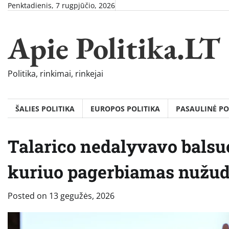
Skip
Penktadienis, 7 rugpjūčio, 2026
to
content
Apie Politika.LT
Politika, rinkimai, rinkejai
ŠALIES POLITIKA
EUROPOS POLITIKA
PASAULINĖ PO
Talarico nedalyvavo balsuoj
kuriuo pagerbiamas nužud
Posted on
13 gegužės, 2026