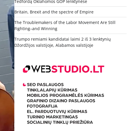
Tedfordą Oklahomos GOP lenktynėse
Britain, Brexit and the spectre of Empire
The Troublemakers of the Labor Movement Are Still
Fighting–and Winning
Trumpo remiami kandidatai laimi 2 iš 3 lenktynių
Džordžijos valstijoje, Alabamos valstijoje