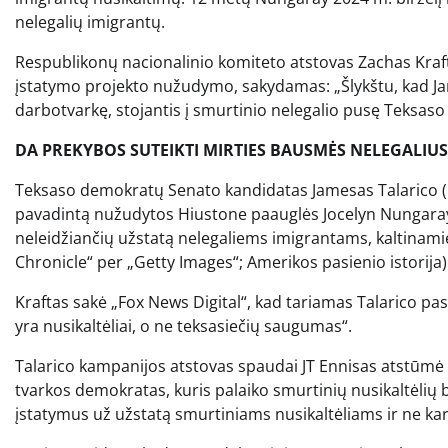
nelegalių imigrantų.
Respublikonų nacionalinio komiteto atstovas Zachas Kraftas 
įstatymo projekto nužudymo, sakydamas: „Šlykštu, kad Jam
darbotvarkę, stojantis į smurtinio nelegalio pusę Teksaso 
DA PREKYBOS SUTEIKTI MIRTIES BAUSMĖS NELEGALIU
Teksaso demokratų Senato kandidatas Jamesas Talarico (ka
pavadintą nužudytos Hiustone paauglės Jocelyn Nungaray (
neleidžiančių užstatą nelegaliems imigrantams, kaltinami
Chronicle“ per „Getty Images“; Amerikos pasienio istorija)
Kraftas sakė „Fox News Digital“, kad tariamas Talarico pas
yra nusikaltėliai, o ne teksasiečių saugumas“.
Talarico kampanijos atstovas spaudai JT Ennisas atstūmė 
tvarkos demokratas, kuris palaiko smurtinių nusikaltėlių 
įstatymus už užstatą smurtiniams nusikaltėliams ir ne kar