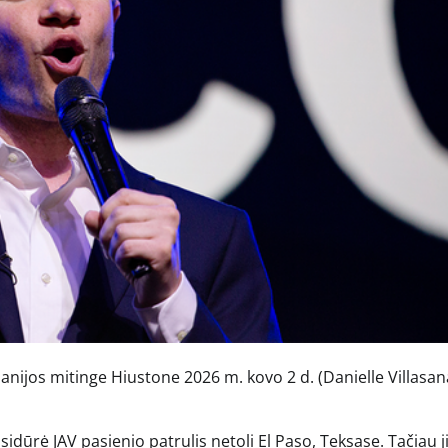
anijos mitinge Hiustone 2026 m. kovo 2 d.
(Danielle Villasan
dūrė JAV pasienio patrulis netoli El Paso, Teksase. Tačiau j