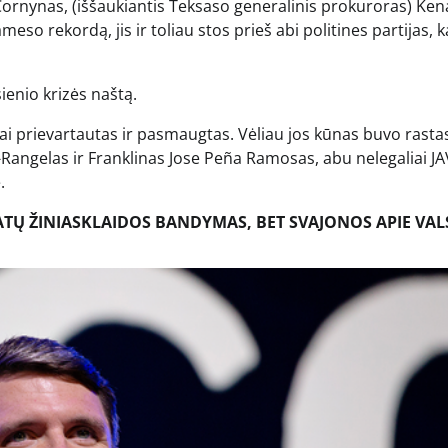
Cornynas, (iššaukiantis Teksaso generalinis prokuroras) Ken
meso rekordą, jis ir toliau stos prieš abi politines partijas, 
ienio krizės naštą.
ai prievartautas ir pasmaugtas. Vėliau jos kūnas buvo rasta
-Rangelas ir Franklinas Jose Peña Ramosas, abu nelegaliai JA
.
ATŲ ŽINIASKLAIDOS BANDYMAS, BET SVAJONOS APIE VAL