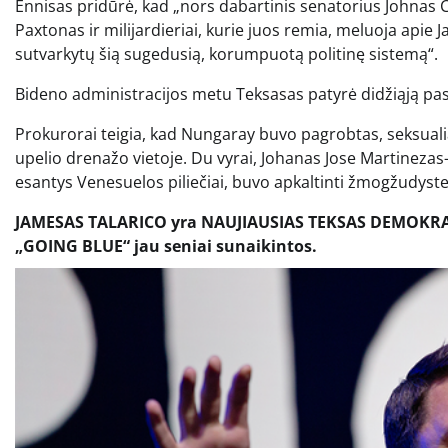
Ennisas pridūrė, kad „nors dabartinis senatorius Johnas 
Paxtonas ir milijardieriai, kurie juos remia, meluoja apie Ja
sutvarkytų šią sugedusią, korumpuotą politinę sistemą“.
Bideno administracijos metu Teksasas patyrė didžiąją pas
Prokurorai teigia, kad Nungaray buvo pagrobtas, seksuali
upelio drenažo vietoje. Du vyrai, Johanas Jose Martinezas
esantys Venesuelos piliečiai, buvo apkaltinti žmogžudyste
JAMESAS TALARICO yra NAUJIAUSIAS TEKSAS DEMOKR
„GOING BLUE“ jau seniai sunaikintos.