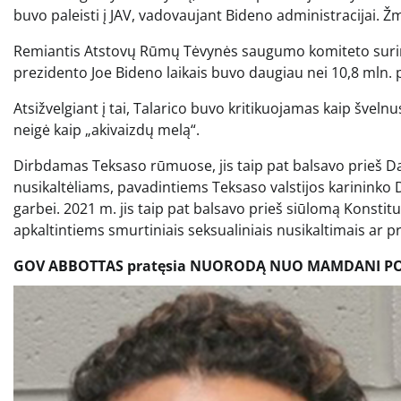
buvo paleisti į JAV, vadovaujant Bideno administracijai.
Remiantis Atstovų Rūmų Tėvynės saugumo komiteto surink
prezidento Joe Bideno laikais buvo daugiau nei 10,8 mln.
Atsižvelgiant į tai, Talarico buvo kritikuojamas kaip švelnus
neigė kaip „akivaizdų melą“.
Dirbdamas Teksaso rūmuose, jis taip pat balsavo prieš Da
nusikaltėliams, pavadintiems Teksaso valstijos karininko 
garbei. 2021 m. jis taip pat balsavo prieš siūlomą Konstitu
apkaltintiems smurtiniais seksualiniais nusikaltimais ar
GOV ABBOTTAS pratęsia NUORODĄ NUO MAMDANI POL