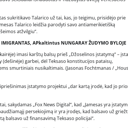
sukritikavo Talarico už tai, kas, jo teigimu, prisidėjo prie
esas Talarico leidžia parodyti savo antiamerikietišką
šeimos atžvilgiu“.
S IMIGRANTAS, APkaltintus NUNGARAY ŽUDYMO BYLOJE
irėje) imasi karštų balsų prieš „Džoselinos įstatymą“ – įst
dešinėje) garbei, dėl Teksaso konstitucijos pataisų,
ems smurtiniais nusikaltimais.
(Jasonas Fochtmanas / „Hou
ipriešinimas įstatymo projektui „dar kartą įrodė, kad jo prio
tai, sakydamas „Fox News Digital“, kad „Jamesas yra įstatym
baudžiamąjį persekiojimą ir yra įrodęs, kad balsavo už griež
tą balsavo už finansavimą Teksaso policijai“.