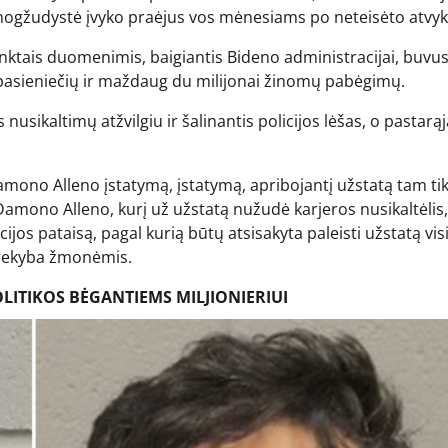
 Žmogžudystė įvyko praėjus vos mėnesiams po neteisėto atvy
tais duomenimis, baigiantis Bideno administracijai, buvus
 pasieniečių ir maždaug du milijonai žinomų pabėgimų.
 nusikaltimų atžvilgiu ir šalinantis policijos lėšas, o pastarąją
mono Alleno įstatymą, įstatymą, apribojantį užstatą tam ti
Damono Alleno, kurį už užstatą nužudė karjeros nusikaltėlis,
cijos pataisą, pagal kurią būtų atsisakyta paleisti užstatą vi
 prekyba žmonėmis.
ITIKOS BĖGANTIEMS MILJIONIERIUI