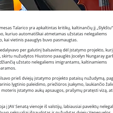
as Talarico yra apkaltintas kritikų, kaltinančių jį „šlykštu“
mo, kuriuo automatiškai atmetamas užstatas nelegaliems
o, kai vietinis paauglys buvo pasmaugtas.
alyvavo per galutinį balsavimą dėl įstatymo projekto, kurį
u“, skirtu nužudytos Hiustono paauglės Jocelyn Nungaray gar
eidžiančią užstato nelegaliems imigrantams, kaltinamiems
 paramos.
lsavo prieš dviejų įstatymo projekto pataisų nužudymą, pag
rinio lygtinio paleidimo, priežiūros įsakymo, laukiančio žali
moteris įstatymo aukų apsaugos, prašymų pratęsti vizą, at
 į JAV Senatą vienoje iš valstijų, labiausiai paveiktų nelega
buvo seksualiai išnaudotas ir nužudytas dviejų Venesuelos