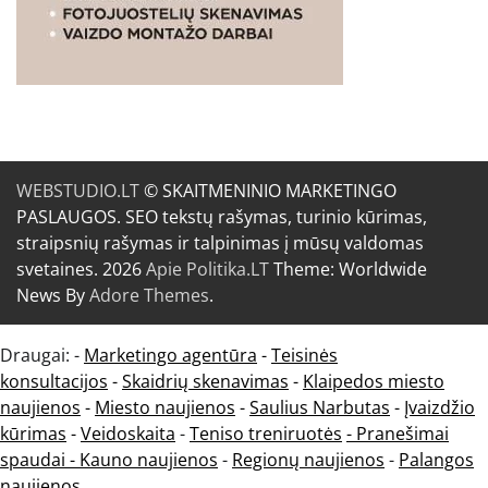
WEBSTUDIO.LT
© SKAITMENINIO MARKETINGO
PASLAUGOS. SEO tekstų rašymas, turinio kūrimas,
straipsnių rašymas ir talpinimas į mūsų valdomas
svetaines. 2026
Apie Politika.LT
Theme: Worldwide
News By
Adore Themes
.
Draugai: -
Marketingo agentūra
-
Teisinės
konsultacijos
-
Skaidrių skenavimas
-
Klaipedos miesto
naujienos
-
Miesto naujienos
-
Saulius Narbutas
-
Įvaizdžio
kūrimas
-
Veidoskaita
-
Teniso treniruotės
- Pranešimai
spaudai -
Kauno naujienos
-
Regionų naujienos
-
Palangos
naujienos