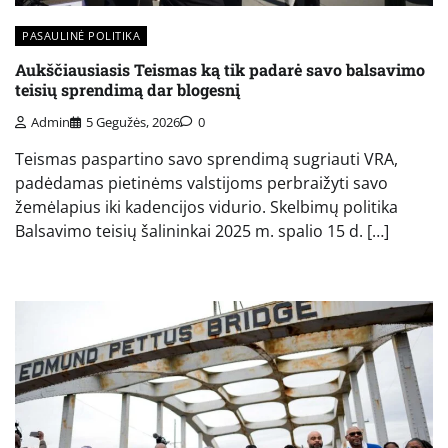
PASAULINĖ POLITIKA
Aukščiausiasis Teismas ką tik padarė savo balsavimo
teisių sprendimą dar blogesnį
Admin
5 Gegužės, 2026
0
Teismas paspartino savo sprendimą sugriauti VRA,
padėdamas pietinėms valstijoms perbraižyti savo
žemėlapius iki kadencijos vidurio. Skelbimų politika
Balsavimo teisių šalininkai 2025 m. spalio 15 d. […]