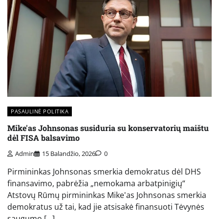
PASAULINĖ POLITIKA
Mike'as Johnsonas susiduria su konservatorių maištu
dėl FISA balsavimo
Admin
15 Balandžio, 2026
0
Pirmininkas Johnsonas smerkia demokratus dėl DHS
finansavimo, pabrėžia „nemokama arbatpinigių“
Atstovų Rūmų pirmininkas Mike'as Johnsonas smerkia
demokratus už tai, kad jie atsisakė finansuoti Tėvynės
saugumo […]