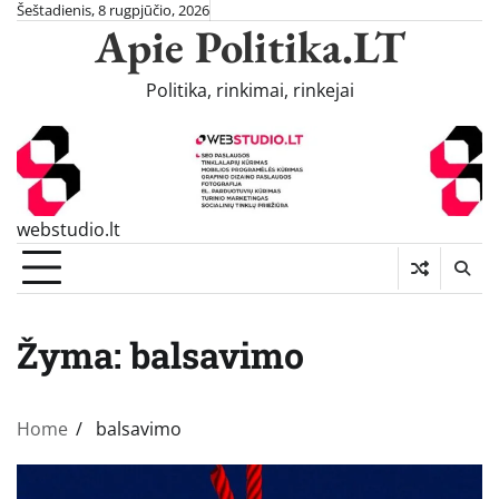
Skip
Šeštadienis, 8 rugpjūčio, 2026
Apie Politika.LT
to
content
Politika, rinkimai, rinkejai
webstudio.lt
Žyma:
balsavimo
Home
balsavimo