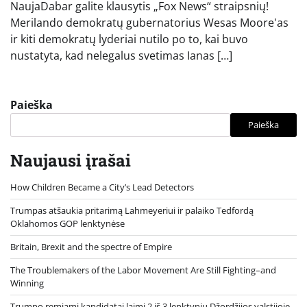
NaujaDabar galite klausytis „Fox News“ straipsnių!
Merilando demokratų gubernatorius Wesas Moore'as
ir kiti demokratų lyderiai nutilo po to, kai buvo
nustatyta, kad nelegalus svetimas Ianas […]
Paieška
Paieška
Naujausi įrašai
How Children Became a City’s Lead Detectors
Trumpas atšaukia pritarimą Lahmeyeriui ir palaiko Tedfordą
Oklahomos GOP lenktynėse
Britain, Brexit and the spectre of Empire
The Troublemakers of the Labor Movement Are Still Fighting–and
Winning
Trumpo remiami kandidatai laimi 2 iš 3 lenktynių Džordžijos valstijoje,