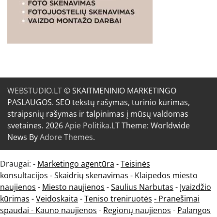
WEBSTUDIO.LT
© SKAITMENINIO MARKETINGO
PASLAUGOS. SEO tekstų rašymas, turinio kūrimas,
straipsnių rašymas ir talpinimas į mūsų valdomas
svetaines. 2026
Apie Politika.LT
Theme: Worldwide
News By
Adore Themes
.
Draugai: -
Marketingo agentūra
-
Teisinės
konsultacijos
-
Skaidrių skenavimas
-
Klaipedos miesto
naujienos
-
Miesto naujienos
-
Saulius Narbutas
-
Įvaizdžio
kūrimas
-
Veidoskaita
-
Teniso treniruotės
- Pranešimai
spaudai -
Kauno naujienos
-
Regionų naujienos
-
Palangos