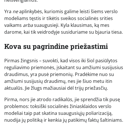
neišvengiamos.
Yra
ne
aplinkybės, kuriomis galime leisti šiems verslo
modeliams tęstis ir tikėtis sveikos socialinės srities
vaikams
arba
suaugusieji. Kyla klausimas, ką mes
darome, kai tik veidrodyje susiduriame su bjauria tiesa.
Kova su pagrindine priežastimi
Pirmas žingsnis – suvokti, kad visos iki šiol pasiūlytos
reguliavimo priemonės, įskaitant su amžiumi susijusius
draudimus, yra pusė priemonių. Pradėkime nuo su
amžiumi susijusių draudimų, nes jie šiuo metu itin
aktualūs. Jie žlugs mažiausiai dėl trijų priežasčių.
Pirma, nors jie atrodo radikalūs, jie sprendžia tik pusę
problemos: toksiški socialinės žiniasklaidos verslo
modeliai taip pat skatina suaugusiųjų poliarizaciją,
nuodija jų politiką ir kenkia jų patikimų faktų šaltiniams.