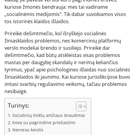
kuriose žmonės bendrauja: mes tai vadiname
„socialinėmis medijomis“. Tik dabar suvokiamos visos
tos istorinės klaidos išlaidos.
Prireikė dešimtmečio, kol išryškėjo socialinės
žiniasklaidos problemos, nes komercinių platformų
verslo modeliai brendo ir susiliejo. Prireikė dar
dešimtmečio, kad būtų atskleistas visas problemos
mastas per daugybę skandalų ir nerimą keliančius
tyrimus, ypač apie psichologines išlaidas nuo socialinės
žiniasklaidos iki jaunimo. Kai kuriose jurisdikcijose buvo
imtasi svarbių reguliavimo veiksmų, tačiau problemos
nesibaigė.
Turinys:
Socialinių tinklų amžiaus draudimai
Kova su pagrindine priežastimi
Nenoras keistis