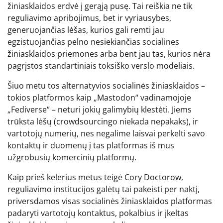
žiniasklaidos erdvė į gerąją pusę. Tai reiškia ne tik
reguliavimo apribojimus, bet ir vyriausybes,
generuojančias lėšas, kurios gali remti jau
egzistuojančias pelno nesiekiančias socialines
žiniasklaidos priemones arba bent jau tas, kurios nėra
pagrįstos standartiniais toksiško verslo modeliais.
Šiuo metu tos alternatyvios socialinės žiniasklaidos –
tokios platformos kaip „Mastodon“ vadinamojoje
„Fediverse“ – neturi jokių galimybių klestėti. Jiems
trūksta lėšų (crowdsourcingo niekada nepakaks), ir
vartotojų numerių, nes negalime laisvai perkelti savo
kontaktų ir duomenų į tas platformas iš mus
užgrobusių komercinių platformų.
Kaip prieš kelerius metus teigė Cory Doctorow,
reguliavimo institucijos galėtų tai pakeisti per naktį,
priversdamos visas socialinės žiniasklaidos platformas
padaryti vartotojų kontaktus, pokalbius ir įkeltas