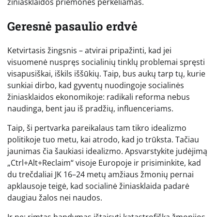
žiniasklaidos priemones perkeliamas.
Geresnė pasaulio erdvė
Ketvirtasis žingsnis – atvirai pripažinti, kad jei
visuomenė nuspręs socialinių tinklų problemai spręsti
visapusiškai, iškils iššūkių. Taip, bus aukų tarp tų, kurie
sunkiai dirbo, kad gyventų nuodingoje socialinės
žiniasklaidos ekonomikoje: radikali reforma nebus
naudinga, bent jau iš pradžių, influenceriams.
Taip, ši pertvarka pareikalaus tam tikro idealizmo
politikoje tuo metu, kai atrodo, kad jo trūksta. Tačiau
jaunimas čia šaukiasi idealizmo. Apsvarstykite judėjimą
„Ctrl+Alt+Reclaim“ visoje Europoje ir prisiminkite, kad
du trečdaliai JK 16–24 metų amžiaus žmonių pernai
apklausoje teigė, kad socialinė žiniasklaida padarė
daugiau žalos nei naudos.
Ir ne: rimtas bandymas ištaisyti katastrofišką žmonijos