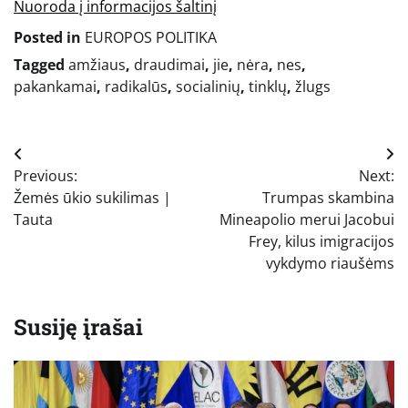
Nuoroda į informacijos šaltinį
Posted in
EUROPOS POLITIKA
Tagged
amžiaus
,
draudimai
,
jie
,
nėra
,
nes
,
pakankamai
,
radikalūs
,
socialinių
,
tinklų
,
žlugs
Navigacija
Previous:
Next:
tarp
Žemės ūkio sukilimas |
Trumpas skambina
įrašų
Tauta
Mineapolio merui Jacobui
Frey, kilus imigracijos
vykdymo riaušėms
Susiję įrašai