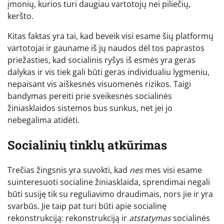
įmonių, kurios turi daugiau vartotojų nei piliečių,
keršto.
Kitas faktas yra tai, kad beveik visi esame šių platformų
vartotojai ir gauname iš jų naudos dėl tos paprastos
priežasties, kad socialinis ryšys iš esmės yra geras
dalykas ir vis tiek gali būti geras individualiu lygmeniu,
nepaisant vis aiškesnės visuomenės rizikos. Taigi
bandymas pereiti prie sveikesnės socialinės
žiniasklaidos sistemos bus sunkus, net jei jo
nebegalima atidėti.
Socialinių tinklų atkūrimas
Trečias žingsnis yra suvokti, kad
nes
mes visi esame
suinteresuoti socialine žiniasklaida, sprendimai negali
būti susiję tik su reguliavimo draudimais, nors jie ir yra
svarbūs. Jie taip pat turi būti apie socialinę
rekonstrukciją: rekonstrukciją ir
atstatymas
socialinės