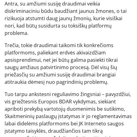
Antra, su amžiumi susiję draudimai veikia
diskriminaciniu būdu baudžiant jaunus žmones, o tai
rizikuoja atstumti daug jaunų žmonių, kurie visiškai
nori, kad būtų susidurta su toksiškų platformų
problema.
Trečia, tokie draudimai taikomi tik konkrečioms
platformoms, paliekant erdvės akivaizdžiam
apsisprendimui, net jei būtų galima pasiekti tikrai
saugų amžiaus patvirtinimo procesą. Dėl visų šių
priežasčių su amžiumi susiję draudimai brangiai
atitraukia dėmesį nuo pagrindinių problemų.
Tuo tarpu ankstesni reguliavimo žingsniai – pavyzdžiui,
vis griežtesnis Europos BDAR vykdymas, siekiant
apriboti prekybą vartotojų duomenimis be sutikimo,
Skaitmeninių paslaugų įstatymas ir jo reglamentavimas
labai didelėms platformoms bei JK Interneto saugos
įstatymo taisyklės, draudžiančios tam tikrą