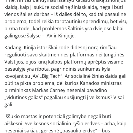
klaidą, kaip ji sukūrė socialinę žiniasklaidą, negali būti
vienos šalies darbas – iš dalies dėl to, kad tai pasaulinė
problema, todėl reikia tarptautinių sprendimų, bet visų
pirma todėl, kad problemos šaltinis yra dviejose labai
galingose ​​šalyse – JAV ir Kinijoje.
Kadangi Kinija istoriškai rodė didesnį norą rimčiau
reguliuoti savo skaitmenines platformas nei Jungtinės
Valstijos, o jos kinų kalbos platformų aprėptis visame
pasaulyje yra ribota, pagrindinis sunkumas kyla
kovojant su JAV „Big Tech“. Ar socialinė žiniasklaida gali
būti ta pikta problema, dėl kurios Kanados ministras
pirmininkas Markas Carney neseniai pavadino
„vidutines galias“ pagaliau susijungti į veiksmus? Visai
gali.
Iššūkio mastas ir potenciali galimybė negali būti
aiškesni. Sveikesnės socialinio ryšio erdvės – arba, kaip
neseniai sakiau, geresnė „pasaulio erdvė“ – bus