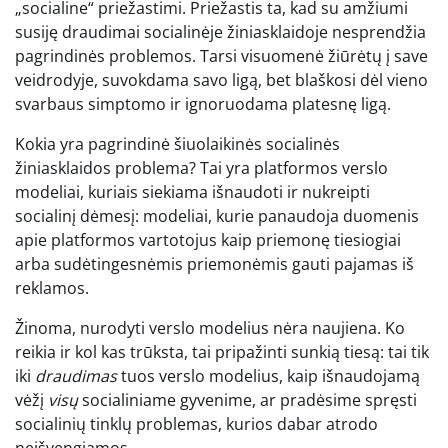
„socialine“ priežastimi. Priežastis ta, kad su amžiumi
susiję draudimai socialinėje žiniasklaidoje nesprendžia
pagrindinės problemos. Tarsi visuomenė žiūrėtų į save
veidrodyje, suvokdama savo ligą, bet blaškosi dėl vieno
svarbaus simptomo ir ignoruodama platesnę ligą.
Kokia yra pagrindinė šiuolaikinės socialinės
žiniasklaidos problema? Tai yra platformos verslo
modeliai, kuriais siekiama išnaudoti ir nukreipti
socialinį dėmesį: modeliai, kurie panaudoja duomenis
apie platformos vartotojus kaip priemonę tiesiogiai
arba sudėtingesnėmis priemonėmis gauti pajamas iš
reklamos.
Žinoma, nurodyti verslo modelius nėra naujiena. Ko
reikia ir kol kas trūksta, tai pripažinti sunkią tiesą: tai tik
iki
draudimas
tuos verslo modelius, kaip išnaudojamą
vėžį
visų
socialiniame gyvenime, ar pradėsime spręsti
socialinių tinklų problemas, kurios dabar atrodo