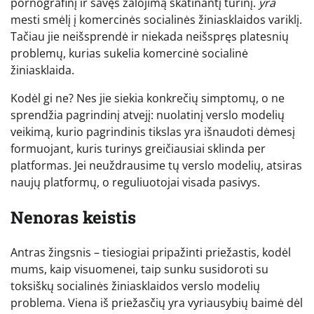
pornografinį ir savęs žalojimą skatinantį turinį.
yra
mesti smėlį į komercinės socialinės žiniasklaidos variklį.
Tačiau jie neišsprendė ir niekada neišspręs platesnių
problemų, kurias sukelia komercinė socialinė
žiniasklaida.
Kodėl gi ne? Nes jie siekia konkrečių simptomų, o ne
sprendžia pagrindinį atvejį: nuolatinį verslo modelių
veikimą, kurio pagrindinis tikslas yra išnaudoti dėmesį
formuojant, kuris turinys greičiausiai sklinda per
platformas. Jei neuždrausime tų verslo modelių, atsiras
naujų platformų, o reguliuotojai visada pasivys.
Nenoras keistis
Antras žingsnis – tiesiogiai pripažinti priežastis, kodėl
mums, kaip visuomenei, taip sunku susidoroti su
toksiškų socialinės žiniasklaidos verslo modelių
problema. Viena iš priežasčių yra vyriausybių baimė dėl