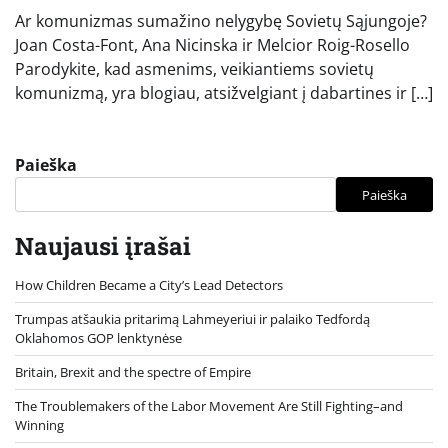
Ar komunizmas sumažino nelygybę Sovietų Sąjungoje?
Joan Costa-Font, Ana Nicinska ir Melcior Roig-Rosello
Parodykite, kad asmenims, veikiantiems sovietų
komunizmą, yra blogiau, atsižvelgiant į dabartines ir […]
Paieška
Paieška
Naujausi įrašai
How Children Became a City’s Lead Detectors
Trumpas atšaukia pritarimą Lahmeyeriui ir palaiko Tedfordą
Oklahomos GOP lenktynėse
Britain, Brexit and the spectre of Empire
The Troublemakers of the Labor Movement Are Still Fighting–and
Winning