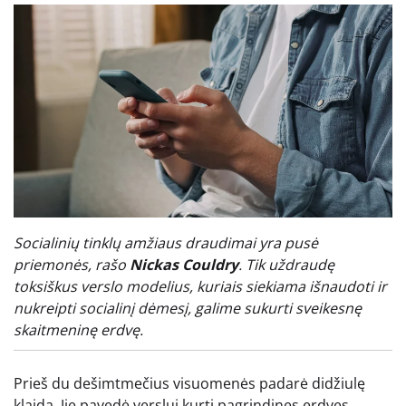
Socialinių tinklų amžiaus draudimai yra pusė
priemonės, rašo
Nickas Couldry
. Tik uždraudę
toksiškus verslo modelius, kuriais siekiama išnaudoti ir
nukreipti socialinį dėmesį, galime sukurti sveikesnę
skaitmeninę erdvę.
Prieš du dešimtmečius visuomenės padarė didžiulę
klaidą. Jie pavedė verslui kurti pagrindines erdves,