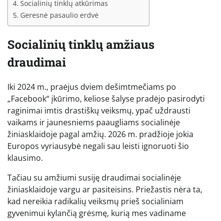
Socialinių tinklų atkūrimas
Geresnė pasaulio erdvė
Socialinių tinklų amžiaus
draudimai
Iki 2024 m., praėjus dviem dešimtmečiams po
„Facebook“ įkūrimo, keliose šalyse pradėjo pasirodyti
raginimai imtis drastiškų veiksmų, ypač uždrausti
vaikams ir jaunesniems paaugliams socialinėje
žiniasklaidoje pagal amžių. 2026 m. pradžioje jokia
Europos vyriausybė negali sau leisti ignoruoti šio
klausimo.
Tačiau su amžiumi susiję draudimai socialinėje
žiniasklaidoje vargu ar pasiteisins. Priežastis nėra ta,
kad nereikia radikalių veiksmų prieš socialiniam
gyvenimui kylančią grėsmę, kurią mes vadiname