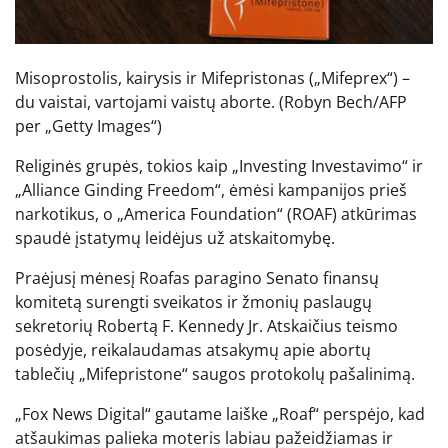
Misoprostolis, kairysis ir Mifepristonas („Mifeprex“) –
du vaistai, vartojami vaistų aborte.
(Robyn Bech/AFP
per „Getty Images“)
Religinės grupės, tokios kaip „Investing Investavimo“ ir
„Alliance Ginding Freedom“, ėmėsi kampanijos prieš
narkotikus, o „America Foundation“ (ROAF) atkūrimas
spaudė įstatymų leidėjus už atskaitomybę.
Praėjusį mėnesį Roafas paragino Senato finansų
komitetą surengti sveikatos ir žmonių paslaugų
sekretorių Robertą F. Kennedy Jr. Atskaičius teismo
posėdyje, reikalaudamas atsakymų apie abortų
tablečių „Mifepristone“ saugos protokolų pašalinimą.
„Fox News Digital“ gautame laiške „Roaf“ perspėjo, kad
atšaukimas palieka moteris labiau pažeidžiamas ir