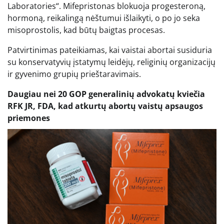
Laboratories“. Mifepristonas blokuoja progesteroną,
hormoną, reikalingą nėštumui išlaikyti, o po jo seka
misoprostolis, kad būtų baigtas procesas.
Patvirtinimas pateikiamas, kai vaistai abortai susiduria
su konservatyvių įstatymų leidėjų, religinių organizacijų
ir gyvenimo grupių prieštaravimais.
Daugiau nei 20 GOP generalinių advokatų kviečia
RFK JR, FDA, kad atkurtų abortų vaistų apsaugos
priemones