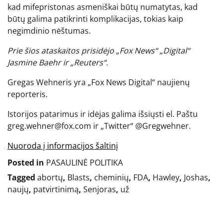
kad mifepristonas asmeniškai būtų numatytas, kad
būtų galima patikrinti komplikacijas, tokias kaip
negimdinio nėštumas.
Prie šios ataskaitos prisidėjo „Fox News“ „Digital“
Jasmine Baehr ir „Reuters“.
Gregas Wehneris yra „Fox News Digital“ naujienų
reporteris.
Istorijos patarimus ir idėjas galima išsiųsti el. Paštu
greg.wehner@fox.com ir „Twitter“ @Gregwehner.
Nuoroda į informacijos šaltinį
Posted in
PASAULINĖ POLITIKA
Tagged
abortų
,
Blasts
,
cheminių
,
FDA
,
Hawley
,
Joshas
,
naujų
,
patvirtinimą
,
Senjoras
,
už