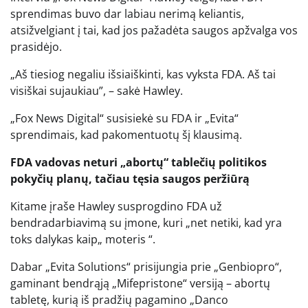
sprendimas buvo dar labiau nerimą keliantis,
atsižvelgiant į tai, kad jos pažadėta saugos apžvalga vos
prasidėjo.
„Aš tiesiog negaliu išsiaiškinti, kas vyksta FDA. Aš tai
visiškai sujaukiau”, – sakė Hawley.
„Fox News Digital“ susisiekė su FDA ir „Evita“
sprendimais, kad pakomentuotų šį klausimą.
FDA vadovas neturi „abortų“ tablečių politikos
pokyčių planų, tačiau tęsia saugos peržiūrą
Kitame įraše Hawley susprogdino FDA už
bendradarbiavimą su įmone, kuri „net netiki, kad yra
toks dalykas kaip„ moteris “.
Dabar „Evita Solutions“ prisijungia prie „Genbiopro“,
gaminant bendrąją „Mifepristone“ versiją – abortų
tabletę, kurią iš pradžių pagamino „Danco