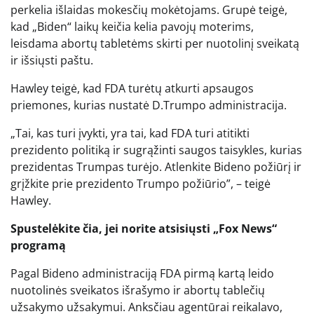
perkelia išlaidas mokesčių mokėtojams. Grupė teigė,
kad „Biden“ laikų keičia kelia pavojų moterims,
leisdama abortų tabletėms skirti per nuotolinį sveikatą
ir išsiųsti paštu.
Hawley teigė, kad FDA turėtų atkurti apsaugos
priemones, kurias nustatė D.Trumpo administracija.
„Tai, kas turi įvykti, yra tai, kad FDA turi atitikti
prezidento politiką ir sugrąžinti saugos taisykles, kurias
prezidentas Trumpas turėjo. Atlenkite Bideno požiūrį ir
grįžkite prie prezidento Trumpo požiūrio”, – teigė
Hawley.
Spustelėkite čia, jei norite atsisiųsti „Fox News“
programą
Pagal Bideno administraciją FDA pirmą kartą leido
nuotolinės sveikatos išrašymo ir abortų tablečių
užsakymo užsakymui. Anksčiau agentūrai reikalavo,