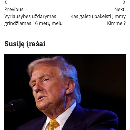
Navigacija
Previous:
Next:
tarp
Vyriausybės uždarymas
Kas galėtų pakeisti Jimmy
įrašų
grindžiamas 16 metų melu
Kimmel?
Susiję įrašai