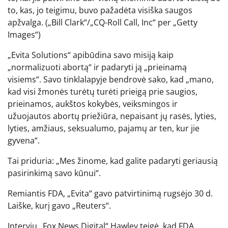
to, kas, jo teigimu, buvo pažadėta visiška saugos
apžvalga.
(„Bill Clark“/„CQ-Roll Call, Inc“ per „Getty
Images“)
„Evita Solutions“ apibūdina savo misiją kaip
„normalizuoti abortą“ ir padaryti ją „prieinamą
visiems“. Savo tinklalapyje bendrovė sako, kad „mano,
kad visi žmonės turėtų turėti prieigą prie saugios,
prieinamos, aukštos kokybės, veiksmingos ir
užuojautos abortų priežiūra, nepaisant jų rasės, lyties,
lyties, amžiaus, seksualumo, pajamų ar ten, kur jie
gyvena“.
Tai priduria: „Mes žinome, kad galite padaryti geriausią
pasirinkimą savo kūnui“.
Remiantis FDA, „Evita“ gavo patvirtinimą rugsėjo 30 d.
Laiške, kurį gavo „Reuters“.
Interviu „Fox News Digital“ Hawley teigė, kad FDA