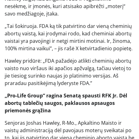
nesėkmę, ir įmonės, kuri atsisako apibrėžti „moterį“
savo medžiagoje, įtaka.
„Tai šokiruoja. FDA ką tik patvirtino dar vieną cheminių
abortų vaistą, kai įrodymai rodo, kad cheminiai abortų
vaistai yra pavojingi ir netgi mirtini motinai. Ir, žinoma,
100% mirtina vaikui”, – jis rašė X ketvirtadienio popietę.
Hawley pridūrė: „FDA pažadėjo atlikti cheminių abortų
vaisto nuo viršaus iki apačios apžvalgą, tačiau vietoj to
jie tiesiog surinko naujas jo platinimo versijas. Aš
praradau pasitikėjimą lyderyste FDA.”
„Pro-Life Group“ ragina Senatą spausti RFK Jr. Dėl
abortų tablečių saugos, paklausos apsaugos
priemonės grąžina
Senjoras Joshas Hawley, R-Mo., Apkaltino Maisto ir
vaistų administraciją dėl pavojaus moterų sveikatai po
to, kai jis patvirtino dar vieną cheminio aborto vaistą be