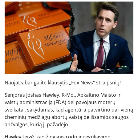
Nauja
Dabar galite klausytis „Fox News“ straipsnių!
Senjoras Joshas Hawley, R-Mo., Apkaltino Maisto ir
vaistų administraciją (FDA) dėl pavojaus moterų
sveikatai, sakydamas, kad agentūra patvirtino dar vieną
cheminių medžiagų abortų vaistą be išsamios saugos
apžvalgos, kurią ji pažadėjo.
Hawley teigė, kad žingsnis rodo ir reguliavimo