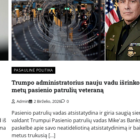
PASAULINĖ POLITIKA
Trumpo administratorius nauju vadu išrinko
metų pasienio patrulių veteraną
Admin
2 Birželio, 2026
0
Pasienio patrulių vadas atsistatydina ir giria saugią si
 iš
valdant Trumpui Pasienio patrulių vadas Mike'as Bank
ama
paskelbė apie savo neatidėliotiną atsistatydinimą ir ba
metus trukusią […]