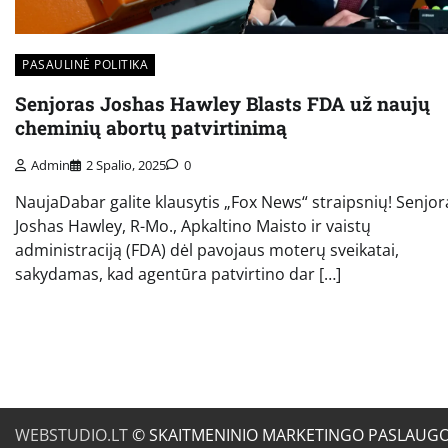
PASAULINĖ POLITIKA
Senjoras Joshas Hawley Blasts FDA už naujų
cheminių abortų patvirtinimą
Admin
2 Spalio, 2025
0
NaujaDabar galite klausytis „Fox News“ straipsnių! Senjor
Joshas Hawley, R-Mo., Apkaltino Maisto ir vaistų
administraciją (FDA) dėl pavojaus moterų sveikatai,
sakydamas, kad agentūra patvirtino dar […]
WEBSTUDIO.LT
© SKAITMENINIO MARKETINGO PASLAUGOS. SE