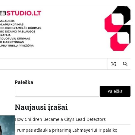
Paieška
Paieška
Naujausi įrašai
How Children Became a City’s Lead Detectors
Trumpas atšaukia pritarimą Lahmeyeriui ir palaiko