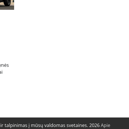
vynės
ai
r talpinimas į mūsų valdomas svetaines. 2026
Apie