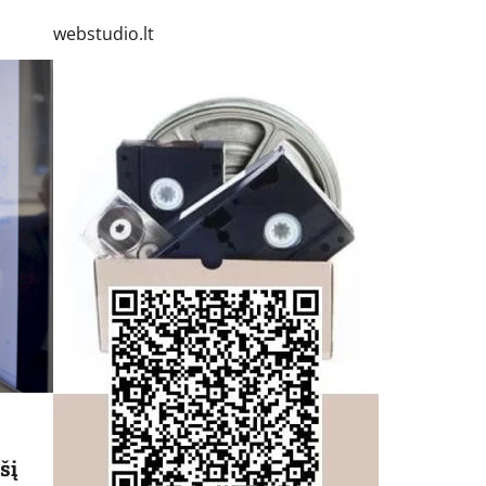
webstudio.lt
šį