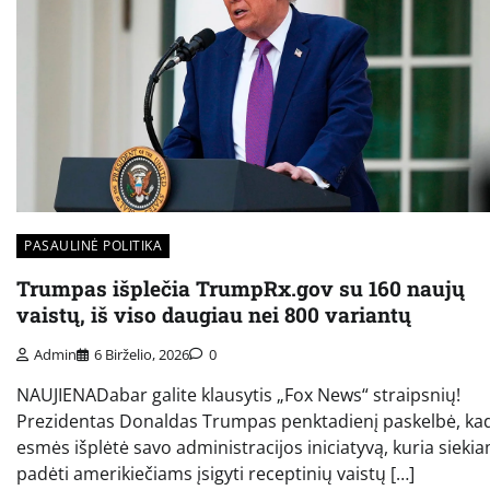
PASAULINĖ POLITIKA
Trumpas išplečia TrumpRx.gov su 160 naujų
vaistų, iš viso daugiau nei 800 variantų
Admin
6 Birželio, 2026
0
NAUJIENADabar galite klausytis „Fox News“ straipsnių!
Prezidentas Donaldas Trumpas penktadienį paskelbė, kad
esmės išplėtė savo administracijos iniciatyvą, kuria sieki
padėti amerikiečiams įsigyti receptinių vaistų […]