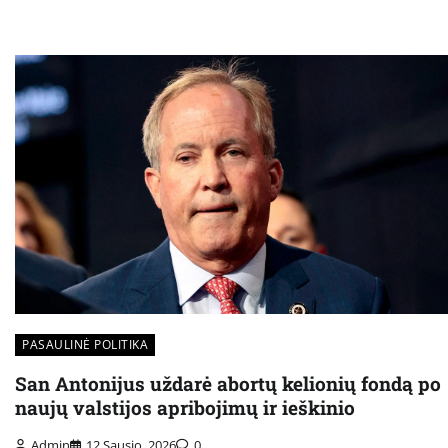
PASAULINĖ POLITIKA
San Antonijus uždarė abortų kelionių fondą po
naujų valstijos apribojimų ir ieškinio
Admin
12 Sausio, 2026
0