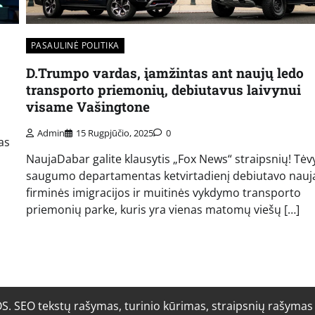
PASAULINĖ POLITIKA
D.Trumpo vardas, įamžintas ant naujų ledo
transporto priemonių, debiutavus laivynui
visame Vašingtone
Admin
15 Rugpjūčio, 2025
0
as
NaujaDabar galite klausytis „Fox News“ straipsnių! Tė
saugumo departamentas ketvirtadienį debiutavo nauj
firminės imigracijos ir muitinės vykdymo transporto
priemonių parke, kuris yra vienas matomų viešų […]
O tekstų rašymas, turinio kūrimas, straipsnių rašymas i