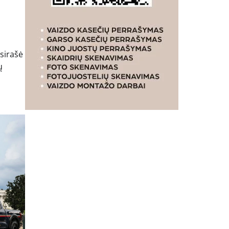
asirašė
ų