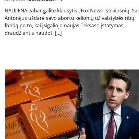
NAUJIENADabar galite klausytis „Fox News“ straipsnių! Sa
Antonijus uždarė savo abortų kelionių už valstybės ribų
fondą po to, kai įsigaliojo naujas Teksaso įstatymas,
draudžiantis naudoti […]