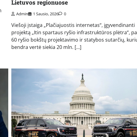
Lietuvos regionuose
n
Admin
1 Sausio, 2026
0
Viešoji įstaiga „Plačiajuostis internetas“, įgyvendinanti
projektą „Itin spartaus ryšio infrastruktūros plėtra“, p
60 ryšio bokštų projektavimo ir statybos sutarčių, kuri
bendra vertė siekia 20 mln. […]