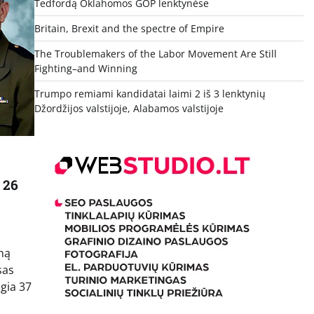
Tedfordą Oklahomos GOP lenktynėse
Britain, Brexit and the spectre of Empire
The Troublemakers of the Labor Movement Are Still
Fighting–and Winning
Trumpo remiami kandidatai laimi 2 iš 3 lenktynių
Džordžijos valstijoje, Alabamos valstijoje
 26
eną
sas
igia 37