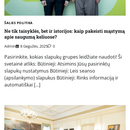
ŠALIES POLITIKA
Ne tik taisyklės, bet ir istorijos: kaip pakeisti mąstymą
apie saugumą keliuose?
Admin
8 Gegužės, 2025
0
Pasirinkite, kokias slapukų grupes leidžiate naudoti! Ši
svetainė atliks: Būtinieji: Atsimins Jūsų pasirinktų
slapukų nustatymus Būtinieji: Leis seanso
(apsilankymo) slapukus Būtinieji: Rinks informaciją ir
automatiškai […]