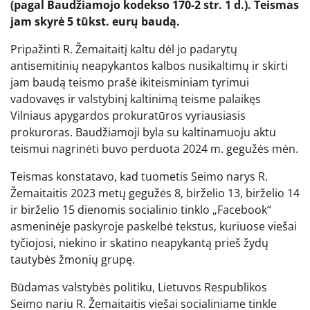
(pagal Baudžiamojo kodekso 170-2 str. 1 d.). Teismas
jam skyrė 5 tūkst. eurų baudą.
Pripažinti R. Žemaitaitį kaltu dėl jo padarytų
antisemitinių neapykantos kalbos nusikaltimų ir skirti
jam baudą teismo prašė ikiteisminiam tyrimui
vadovavęs ir valstybinį kaltinimą teisme palaikęs
Vilniaus apygardos prokuratūros vyriausiasis
prokuroras. Baudžiamoji byla su kaltinamuoju aktu
teismui nagrinėti buvo perduota 2024 m. gegužės mėn.
Teismas konstatavo, kad tuometis Seimo narys R.
Žemaitaitis 2023 metų gegužės 8, birželio 13, birželio 14
ir birželio 15 dienomis socialinio tinklo „Facebook“
asmeninėje paskyroje paskelbė tekstus, kuriuose viešai
tyčiojosi, niekino ir skatino neapykantą prieš žydų
tautybės žmonių grupę.
Būdamas valstybės politiku, Lietuvos Respublikos
Seimo nariu R. Žemaitaitis viešai socialiniame tinkle