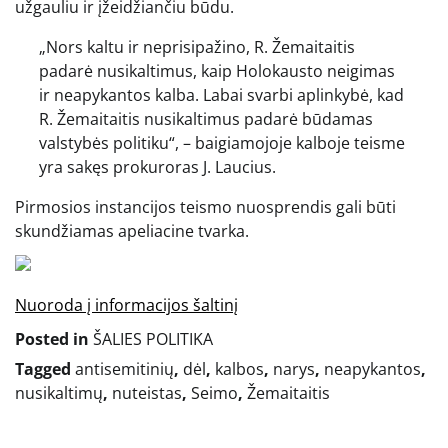
užgauliu ir įžeidžiančiu būdu.
„Nors kaltu ir neprisipažino, R. Žemaitaitis
padarė nusikaltimus, kaip Holokausto neigimas
ir neapykantos kalba. Labai svarbi aplinkybė, kad
R. Žemaitaitis nusikaltimus padarė būdamas
valstybės politiku“, – baigiamojoje kalboje teisme
yra sakęs prokuroras J. Laucius.
Pirmosios instancijos teismo nuosprendis gali būti
skundžiamas apeliacine tvarka.
Nuoroda į informacijos šaltinį
Posted in
ŠALIES POLITIKA
Tagged
antisemitinių
,
dėl
,
kalbos
,
narys
,
neapykantos
,
nusikaltimų
,
nuteistas
,
Seimo
,
Žemaitaitis