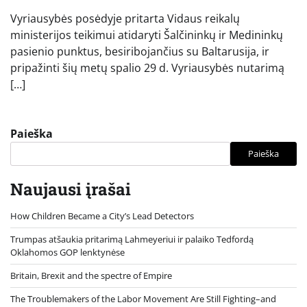
Vyriausybės posėdyje pritarta Vidaus reikalų
ministerijos teikimui atidaryti Šalčininkų ir Medininkų
pasienio punktus, besiribojančius su Baltarusija, ir
pripažinti šių metų spalio 29 d. Vyriausybės nutarimą
[…]
Paieška
Paieška
Naujausi įrašai
How Children Became a City’s Lead Detectors
Trumpas atšaukia pritarimą Lahmeyeriui ir palaiko Tedfordą
Oklahomos GOP lenktynėse
Britain, Brexit and the spectre of Empire
The Troublemakers of the Labor Movement Are Still Fighting–and