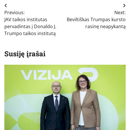
Navigacija
Previous:
Next:
tarp
JAV taikos institutas
Beviltiškas Trumpas kursto
įrašų
pervadintas į Donaldo J.
rasinę neapykantą
Trumpo taikos institutą
Susiję įrašai