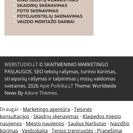
WEBSTUDIO.LT
© SKAITMENINIO MARKETINGO
PASLAUGOS. SEO tekstų rašymas, turinio kūrimas,
straipsnių rašymas ir talpinimas į mūsų valdomas
svetaines. 2026
Apie Politika.LT
Theme: Worldwide
News By
Adore Themes
.
Draugai: -
Marketingo agentūra
-
Teisinės
konsultacijos
-
Skaidrių skenavimas
-
Klaipedos miesto
naujienos
-
Miesto naujienos
-
Saulius Narbutas
-
Įvaizdžio
kūrimas
-
Veidoskaita
-
Teniso treniruotės
- Pranešimai