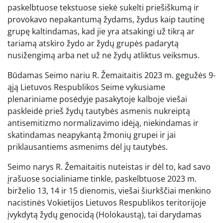
paskelbtuose tekstuose siekė sukelti priešiškumą ir
provokavo nepakantumą žydams, žydus kaip tautinę
grupę kaltindamas, kad jie yra atsakingi už tikrą ar
tariamą atskiro žydo ar žydų grupės padarytą
nusižengimą arba net už ne žydų atliktus veiksmus.
Būdamas Seimo nariu R. Žemaitaitis 2023 m. gegužės 9-
ąją Lietuvos Respublikos Seime vykusiame
plenariniame posėdyje pasakytoje kalboje viešai
paskleidė prieš žydų tautybės asmenis nukreiptą
antisemitizmo normalizavimo idėją, niekindamas ir
skatindamas neapykantą žmonių grupei ir jai
priklausantiems asmenims dėl jų tautybės.
Seimo narys R. Žemaitaitis nuteistas ir dėl to, kad savo
įrašuose socialiniame tinkle, paskelbtuose 2023 m.
birželio 13, 14 ir 15 dienomis, viešai šiurkščiai menkino
nacistinės Vokietijos Lietuvos Respublikos teritorijoje
įvykdytą žydų genocidą (Holokaustą), tai darydamas